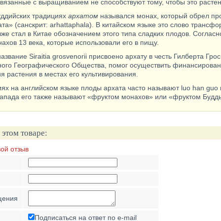
вязанные с выращиванием не способствуют тому, чтобы это растен
уддийских традициях
архатом
назывался монах, который обрел пр
та» (санскрит: arhattaphala). В китайском языке это слово трансф
же стал в Китае обозначением этого типа сладких плодов. Согласн
ахов 13 века, которые использовали его в пищу.
азвание Siraitia grosvenorii присвоено архату в честь Гилберта Гр
ого Географического Общества, помог осуществить финансировани
я растения в местах его культивирования.
ях на английском языке плоды архата часто называют luo han guo ил
Запада его также называют «фруктом монахов» или «фруктом Будд
 этом товаре:
вой отзыв
щения
Подписаться на ответ по e-mail