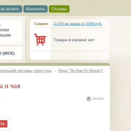
Как купить
Контакты
Отзывы
Скидки:
2-15% на заказы от 3500 руб.
.
ннем
вашим
Товара в корзине нет
0 (МСК)
ательной системы, простуды
→
Плод "Ло Хан Го (Архат)"
а и чая
печать
ТЬ