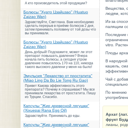
Благотворн
А кто производитель этой продукции?
Вещества, 
Болюсы "Хуато Цзайцзао" (Huatuo
людям, кото
Zaizao Wan)
Из-за спос
Здравствуйте, Светлана. Вам необходимо
сделать перерыв в приёме болюсов 2 дня,
палящим с
затем принимать половину от той дозы что
вы принимали.
Последние 
ограниченн
Болюсы "Хуато Цзайцзао" (Huatuo
vitro. Раст
Zaizao Wan)
День добрый! Подскажите, может ли этот
Плоды архат
препарат повышать давление? Вчера
начала пить болюсы, а сегодня утром
В народной
давление повысилось 170 на 110, никогда
кашель, сма
такого высокого давлени у меня на было!
эффективен
Эмульсия "Лекарство от простатита"
Чай с добав
(Miao Ling Da Bo Lie Tong Ru Gao)
специально 
Привет Какова эффективность этого
препарата? Почему я спрашиваю? Мы все
По мнению к
принимали лекарства от простатита. Пишу
из Турции. Спасибо.
употреблен
Капсулы "Жир древесной лягушки"
(Xixuepai Rana Egg Oil)
Архат (лат.
Здравствуйте. Принимать до еды.
фрукт Будд
Капсулы "Жир древесной лягушки"
лианы, род