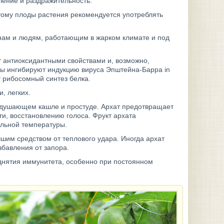
ление и раздражительность.
тому плоды растения рекомендуется употреблять
енам и людям, работающим в жарком климате и под
 антиоксидантными свойствами и, возможно,
ды ингибируют индукцию вируса Эпштейна-Барра in
т рибосомный синтез белка.
, легких.
удушающем кашле и простуде. Архат предотвращает
ти, восстановлению голоса. Фрукт архата
ильной температуры.
чшим средством от теплового удара. Иногда архат
збавления от запора.
однятия иммунитета, особенно при постоянном