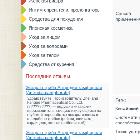
Женская виагра
Интим-спреи, гели, пролонгаторы
Способ
Средства для похудения
применени
Японская косметика
Уход за лицом
Уход за волосами
Уход за телом
Средства от курения
Последние отзывы:
Экстракт гриба Антродия камфорная
(Antrodia camphorate)
Здравствуйте. Производитель: Zhejiang
Теги:
Fangge Pharmaceutical Co., Ltd.
(??????????) — ведущий китайский
Китайский 
производитель, специализирующийся на
глубокой переработке лекарственных и
Систематич
съедобных грибов (рейши, шиитаке,
способству
кордицепс, ежовик гребенчатый)
Также употр
Экстракт гриба Антродия камфорная
(Antrodia camphorate)