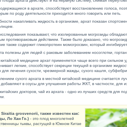
о плоды архата действуют и на нервную систему, снимая переутом
содержащиеся в архате, способствуют восстановлению голоса, поэ
рым по роду деятельности приходится много говорить или петь.
обности накапливать жидкость в организме, архат показан спортсм
олнцем.
исследования показывают, что изолированные могрозиды обладают
ым противораковым действием. Также было доказано, что могрози
ение также содержит гликопротеин момогросвин, который ингибируе
а полезны для людей с раковым заболеванием носоглотки, гортани
 китайской медицине архат применяется чаще всего при сильном 
чивает легкие, способствует секреции текущей в организме жидкос
 для лечения сухости, чрезмерной жажды, сухого кашля, субфебр
лением сухого архата в местной китайской медицине считается лу
добавляют в соусы для улучшения работы ЖКТ, в частности, для и
итайских докторов, чай из архата - одно из лучших средств для п
ии.
 Siraitia grosvenorii, также известен как:
ы, Ло Хан Го.)
- это плод многолетней
ственницы тыквы, растущей в Южном Китае