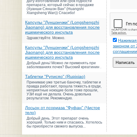
дату изготовления или срок годности
препарата, который сейчас в продаже
(Хуанши Сяншэн Ван" (Huangshi
Xiangsheng Wan)) Спасибо!
Капсулы "Луншэнчжи" (Longshengzhi
Jiaonang) для восстановления после
ишемического инсульта
Здравствуйте. Можно.
Нажимая 
законом от
Капсулы "Луншэнчжи" (Longshengzhi
соглашении
Jiaonang) для восстановления после
ишемического инсульта
Написать
Добрый день! Можно ли применять при
заболеваниях почек? Высокий креатинин .
Таблетки "Руписяо" (Rupixiao)
Принимаю уже третью баночку, таблетки и
правда работают, прошла тяжесть в груди,
неприятные ноющие боли тоже прошли,
УЗИ ещё не делала. Очень довольна
результатом. Рекомендую.
Лосьон от псориаза "Фуфан" (Чистое
тело)
Добрый день. Этот препарат очень
хороший. Только ним и спасаюсь. Хотелось
бы приобрести свежего выпуска...