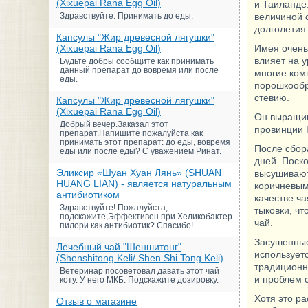
(Xixuepai Rana Egg Oil)
и Таиланде
Здравствуйте. Принимать до еды.
величиной 
долголетия
Капсулы "Жир древесной лягушки"
(Xixuepai Rana Egg Oil)
Имея очень
влияет на у
Будьте добры сообщите как принимать
данный препарат до вовремя или после
многие ком
еды.
порошкообр
стевию.
Капсулы "Жир древесной лягушки"
(Xixuepai Rana Egg Oil)
Он выращив
Добрый вечер.Заказал этот
провинции Г
препарат.Напишите пожалуйста как
принимать этот препарат: до еды, вовремя
После сбор
еды или после еды? С уважением Ринат.
дней. Поско
Эликсир «Шуан Хуан Лянь» (SHUAN
высушивают
HUANG LIAN) - является натуральным
коричневым
антибиотиком
качестве ч
Здравствуйте! Пожалуйста,
тыковки, ч
подскажите,Эффективен при Хеликобактер
чай.
пилори как антибиотик? Спасибо!
Засушенные
Лечебный чай "Шеншитонг"
использует
(Shenshitong Keli/ Shen Shi Tong Keli)
традиционн
Ветеринар посоветовал давать этот чай
и проблем с
коту. У него МКБ. Подскажите дозировку.
Хотя это р
Отзыв о магазине