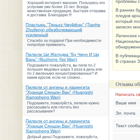
проблемы с
Хороший интернет-магазин. Пользуюсь его
услугами уже более 10 лет. Всегда
В ранних б
качественная продукция, быстрая отправка
и доставка. Благодарю !!!
плодов арха
который поз
Пластырь "Тяньхэ Чжуйфэн" (Tianhe
записях мон
Zhuifeng) обезболевающий
усиленный
Латинское н
Спасибо за подарок! При необходимости
Национальн
попробую применить.
обнаружени
Пилюли Ци Желудка "Бу Чжун И Ци
В публикаци
Вань" (Buzhong Yiqi Wan)
В странах 
Подскажите пожалуйста, вы пили по 2
больших медовых шара 3 раза в день или
по 2 маленьких концентрированных? И
каким курсом, если не сложно...
Отзывы об
Пилюли от ангины и ларингита
"Хуанши Сяншэн Ван" (Huangshi
Написать с
Xiangsheng Wan)
Ваше имя
Подскажите, пожалуйста, пилюли нужно
рассасывать или глотать без
рассасывания?
Эл. почта
Пилюли от ангины и ларингита
Текст сооб
"Хуанши Сяншэн Ван" (Huangshi
Xiangsheng Wan)
Добрый день! Подскажите, пожалуйста,