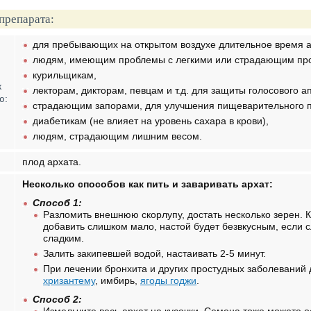
препарата:
для пребывающих на открытом воздухе длительное время ар
людям, имеющим проблемы с легкими или страдающим пр
курильщикам,
к
лекторам, дикторам, певцам и т.д. для защиты голосового а
ю:
страдающим запорами, для улучшения пищеварительного п
диабетикам (не влияет на уровень сахара в крови),
людям, страдающим лишним весом.
плод архата.
Несколько способов как пить и заваривать архат:
Способ 1:
Разломить внешнюю скорлупу, достать несколько зерен. К
добавить слишком мало, настой будет безвкусным, если 
сладким.
Залить закипевшей водой, настаивать 2-5 минут.
При лечении бронхита и других простудных заболеваний 
хризантему
, имбирь,
ягоды годжи
.
Способ 2: