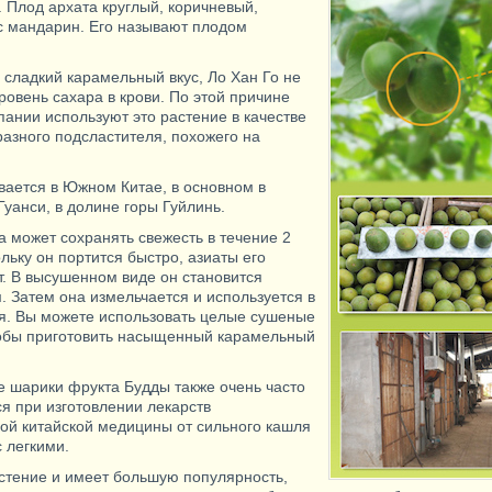
. Плод архата круглый, коричневый,
с мандарин. Его называют плодом
.
 сладкий карамельный вкус, Ло Хан Го не
ровень сахара в крови. По этой причине
пании используют это растение в качестве
азного подсластителя, похожего на
ается в Южном Китае, в основном в
уанси, в долине горы Гуйлинь.
а может сохранять свежесть в течение 2
льку он портится быстро, азиаты его
. В высушенном виде он становится
. Затем она измельчается и используется в
ая. Вы можете использовать целые сушеные
тобы приготовить насыщенный карамельный
 шарики фрукта Будды также очень часто
ся при изготовлении лекарств
ой китайской медицины от сильного кашля
 легкими.
астение и имеет большую популярность,