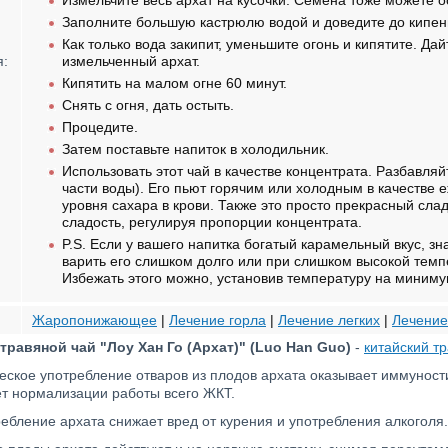
Измельчите весь архат на кусочки. Семена тоже можете о
Заполните большую кастрюлю водой и доведите до кипен
Как только вода закипит, уменьшите огонь и кипятите. Да
я:
измельченный архат.
Кипятить на малом огне 60 минут.
Снять с огня, дать остыть.
Процедите.
Затем поставьте напиток в холодильник.
Использовать этот чай в качестве концентрата. Разбавляй
части воды). Его пьют горячим или холодным в качестве 
уровня сахара в крови. Также это просто прекрасный сла
сладость, регулируя пропорции концентрата.
P.S. Если у вашего напитка богатый карамельный вкус, зн
варить его слишком долго или при слишком высокой темпер
Избежать этого можно, установив температуру на минимум
Жаропонижающее
|
Лечение горла
|
Лечение легких
|
Лечени
травяной чай "Лоу Хан Го (Архат)" (Luo Han Guo)
-
китайский т
еское употребление отваров из плодов архата оказывает иммунос
ет нормализации работы всего ЖКТ.
ебление архата снижает вред от курения и употребления алкоголя.