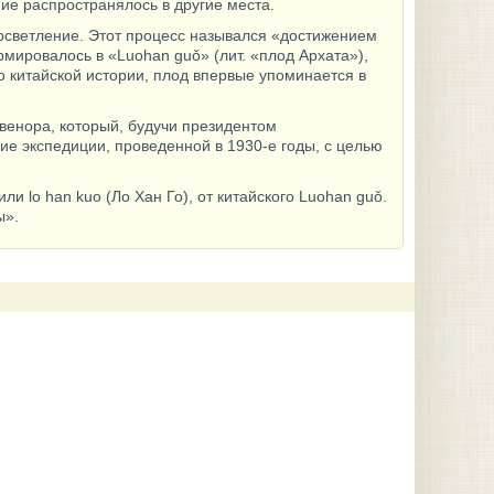
ие распространялось в другие места.
осветление. Этот процесс назывался «достижением
ормировалось в «Luohan guǒ» (лит. «плод Архата»),
о китайской истории, плод впервые упоминается в
освенора, который, будучи президентом
е экспедиции, проведенной в 1930-е годы, с целью
и lo han kuo (Ло Хан Го), от китайского Luohan guǒ.
ы».