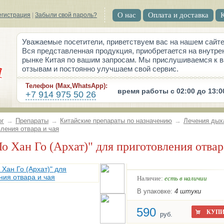
О нас
Оплата и доставка
егистрация
|
Забыли свой пароль?
Уважаемые посетители, приветствуем вас на нашем сайте
Вся представленная продукция, приобретается на внутре
рынке Китая по вашим запросам. Мы прислушиваемся к 
отзывам и постоянно улучшаем свой сервис.
Телефон (Max,WhatsApp):
время работы с 02:00 до 13:0
+7 914 975 50 26
ог
→
Препараты
→
Китайские препараты по назначению
→
Лечения дых
ления отвара и чая
"Ло Хан Го (Архат)" для приготовления отвар
Наличие:
есть в наличии
В упаковке:
4 штуки
590
КУПИ
руб.