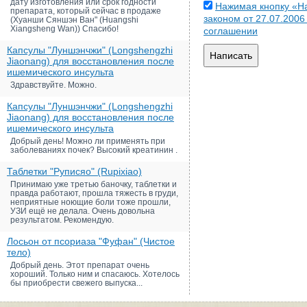
дату изготовления или срок годности
Нажимая кнопку «На
препарата, который сейчас в продаже
законом от 27.07.200
(Хуанши Сяншэн Ван" (Huangshi
Xiangsheng Wan)) Спасибо!
соглашении
Капсулы "Луншэнчжи" (Longshengzhi
Написать
Jiaonang) для восстановления после
ишемического инсульта
Здравствуйте. Можно.
Капсулы "Луншэнчжи" (Longshengzhi
Jiaonang) для восстановления после
ишемического инсульта
Добрый день! Можно ли применять при
заболеваниях почек? Высокий креатинин .
Таблетки "Руписяо" (Rupixiao)
Принимаю уже третью баночку, таблетки и
правда работают, прошла тяжесть в груди,
неприятные ноющие боли тоже прошли,
УЗИ ещё не делала. Очень довольна
результатом. Рекомендую.
Лосьон от псориаза "Фуфан" (Чистое
тело)
Добрый день. Этот препарат очень
хороший. Только ним и спасаюсь. Хотелось
бы приобрести свежего выпуска...