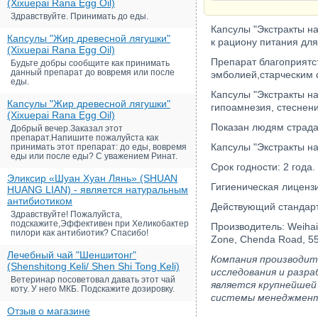
(Xixuepai Rana Egg Oil)
Здравствуйте. Принимать до еды.
Капсулы "Экстракты нат
Капсулы "Жир древесной лягушки"
к рациону питания дл
(Xixuepai Rana Egg Oil)
Препарат благоприятс
Будьте добры сообщите как принимать
данный препарат до вовремя или после
эмболией,старческим 
еды.
Капсулы "Экстракты на
Капсулы "Жир древесной лягушки"
гипоамнезия, стеснени
(Xixuepai Rana Egg Oil)
Показан людям страда
Добрый вечер.Заказал этот
препарат.Напишите пожалуйста как
Капсулы "Экстракты н
принимать этот препарат: до еды, вовремя
еды или после еды? С уважением Ринат.
Срок годности: 2 года.
Эликсир «Шуан Хуан Лянь» (SHUAN
Гигиеническая лиценз
HUANG LIAN) - является натуральным
антибиотиком
Действующий стандарт
Здравствуйте! Пожалуйста,
подскажите,Эффективен при Хеликобактер
Производитель: Weihai 
пилори как антибиотик? Спасибо!
Zone, Chenda Road, 55
Лечебный чай "Шеншитонг"
Компания производите
(Shenshitong Keli/ Shen Shi Tong Keli)
исследования и разра
Ветеринар посоветовал давать этот чай
является крупнейшей
коту. У него МКБ. Подскажите дозировку.
системы менеджмент
Отзыв о магазине