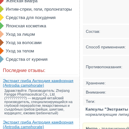
Женская виагра
Интим-спреи, гели, пролонгаторы
Средства для похудения
Японская косметика
Состав:
Уход за лицом
Уход за волосами
Способ применения:
Уход за телом
Средства от курения
Противопоказания:
Последние отзывы:
Экстракт гриба Антродия камфорная
Хранение:
(Antrodia camphorate)
Здравствуйте. Производитель: Zhejiang
Внимание:
Fangge Pharmaceutical Co., Ltd.
(??????????) — ведущий китайский
Теги:
производитель, специализирующийся на
глубокой переработке лекарственных и
Капсулы "Экстракты н
съедобных грибов (рейши, шиитаке,
кордицепс, ежовик гребенчатый)
нормализующие липид
Экстракт гриба Антродия камфорная
(Antrodia camphorate)
Натто
- традиционный 