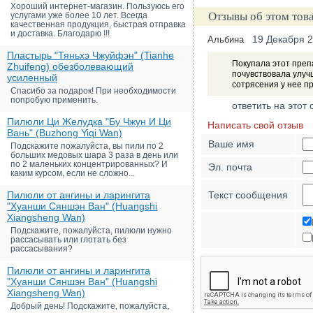
Хороший интернет-магазин. Пользуюсь его
Отзывы об этом тов
услугами уже более 10 лет. Всегда
качественная продукция, быстрая отправка
и доставка. Благодарю !!!
19 Декабря 
Альбина
Пластырь "Тяньхэ Чжуйфэн" (Tianhe
Покупала этот преп
Zhuifeng) обезболевающий
почувствовала улуч
усиленный
сотрясения у нее п
Спасибо за подарок! При необходимости
попробую применить.
ответить на этот 
Пилюли Ци Желудка "Бу Чжун И Ци
Написать свой отзыв
Вань" (Buzhong Yiqi Wan)
Ваше имя
Подскажите пожалуйста, вы пили по 2
больших медовых шара 3 раза в день или
по 2 маленьких концентрированных? И
Эл. почта
каким курсом, если не сложно...
Пилюли от ангины и ларингита
Текст сообщения
"Хуанши Сяншэн Ван" (Huangshi
Xiangsheng Wan)
Подскажите, пожалуйста, пилюли нужно
рассасывать или глотать без
рассасывания?
Пилюли от ангины и ларингита
"Хуанши Сяншэн Ван" (Huangshi
Xiangsheng Wan)
Добрый день! Подскажите, пожалуйста,