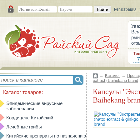
Войти
Регистрация
|
Ува
Вся
рын
отз
Те
+7
→
Каталог
→
Препа
extract) Baihekang brand
Капсулы "Экстракты натто и гинкго билоба" (natto extract & ginkgo biloba extract)
Каталог товаров:
Baihekang bra
Эпидемические вирусные
заболевания
Кордицепс Китайский
Лечебные грибы
Китайские препараты по назначению