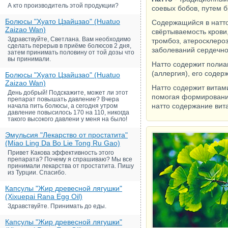
А кто производитель этой продукции?
соевых бобов, путем 
Болюсы "Хуато Цзайцзао" (Huatuo
Содержащийся в натто
Zaizao Wan)
свёртываемость крови,
Здравствуйте, Светлана. Вам необходимо
тромбоз, атеросклероз
сделать перерыв в приёме болюсов 2 дня,
заболеваний сердечно
затем принимать половину от той дозы что
вы принимали.
Натто содержит поли
(аллергия), его содер
Болюсы "Хуато Цзайцзао" (Huatuo
Zaizao Wan)
Натто содержит витами
День добрый! Подскажите, может ли этот
помогая формированию
препарат повышать давление? Вчера
натто содержание вит
начала пить болюсы, а сегодня утром
давление повысилось 170 на 110, никогда
такого высокого давлени у меня на было!
Эмульсия "Лекарство от простатита"
(Miao Ling Da Bo Lie Tong Ru Gao)
Привет Какова эффективность этого
препарата? Почему я спрашиваю? Мы все
принимали лекарства от простатита. Пишу
из Турции. Спасибо.
Капсулы "Жир древесной лягушки"
(Xixuepai Rana Egg Oil)
Здравствуйте. Принимать до еды.
Капсулы "Жир древесной лягушки"