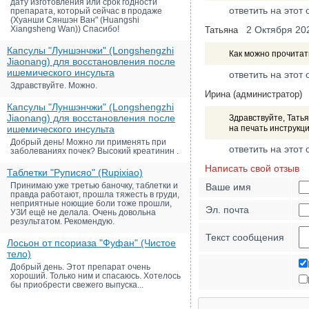
дату изготовления или срок годности
ответить на этот 
препарата, который сейчас в продаже
(Хуанши Сяншэн Ван" (Huangshi
Xiangsheng Wan)) Спасибо!
2 Октября 20
Татьяна
Капсулы "Луншэнчжи" (Longshengzhi
Как можно прочитат
Jiaonang) для восстановления после
ишемического инсульта
ответить на этот 
Здравствуйте. Можно.
Ирина (администратор)
Капсулы "Луншэнчжи" (Longshengzhi
Jiaonang) для восстановления после
Здравствуйте, Татья
ишемического инсульта
на печать инструкц
Добрый день! Можно ли применять при
ответить на этот 
заболеваниях почек? Высокий креатинин .
Написать свой отзыв
Таблетки "Руписяо" (Rupixiao)
Принимаю уже третью баночку, таблетки и
Ваше имя
правда работают, прошла тяжесть в груди,
неприятные ноющие боли тоже прошли,
Эл. почта
УЗИ ещё не делала. Очень довольна
результатом. Рекомендую.
Текст сообщения
Лосьон от псориаза "Фуфан" (Чистое
тело)
Добрый день. Этот препарат очень
хороший. Только ним и спасаюсь. Хотелось
бы приобрести свежего выпуска...