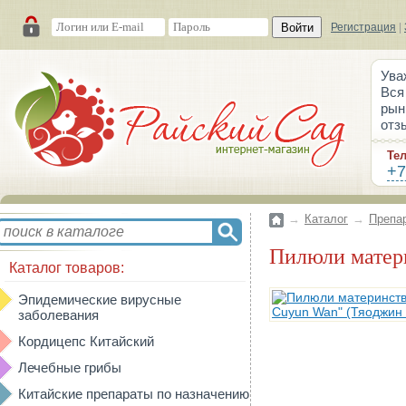
Войти
Регистрация
|
Ува
Вся
рын
отз
Те
+7
→
Каталог
→
Препа
Пилюли мате
Каталог товаров:
Эпидемические вирусные
заболевания
Кордицепс Китайский
Лечебные грибы
Китайские препараты по назначению