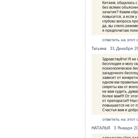
Китаем, общалась с
без всяких объясне
зачатия? Каким обр
повысится, а если 
глубоко вопроса про
да, вы слепо рекоме
я предпочитаю поним
ответить на этот 
31 Декабря 2
Татьяна
Здравствуйте! Я не
бесплодия и могу ск
психологическое бе
загадочного бесплод
зависит от конкретн
одном как правильно
секреты как от всег
не вам судить..дума
более вам!!!! От это
от препарата!!! Нас
повышается не от пр
Счастья вам и добра
ответить на этот 
3 Января 2
НАТАЛЬЯ