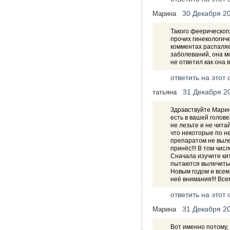
30 Декабря 2
Марина
Такого феерическог
прочих гинекологиче
комментах распаляе
заболеваний, она м
не ответил как она 
ответить на этот 
31 Декабря 2
татьяна
Здравствуйте Марина
есть в вашей голове
не лезьте и не чита
что некоторые по н
препаратом не выле
принёс!!! В том числ
Сначала изучите ки
пытаются вылечиться
Новым годом и всем 
неё внимания!!! Всег
ответить на этот 
31 Декабря 2
Марина
Вот именно потому, 