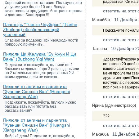
радоваться! Он на э
Хороший интернет-магазин. Пользуюсь его
услугами уже более 10 лет. Всегда
ответить на этот 
качественная продукция, быстрая отправка
и доставка. Благодарю !!!
11 Декабря
Махаббат
Пластырь "Тяньхэ Чжуйфэн" (Tianhe
Zhuifeng) обезболевающий
Подскажите пожалу
усиленный
ответить на этот 
Спасибо за подарок! При необходимости
попробую применить.
10 Декабря 2
Татьяна
Пилюли Ци Желудка "Бу Чжун И Ци
Вань" (Buzhong Yiqi Wan)
Здравствуйте!хочу р
положено 20 дней н
Подскажите пожалуйста, вы пили по 2
вашего сайта-еще не
больших медовых шара 3 раза в день или
по 2 маленьких концентрированных? И
меня проблемы сзач
каким курсом, если не сложно...
другая история!Пос
наступила с первог
Пилюли от ангины и ларингита
пор пока не забере
"Хуанши Сяншэн Ван" (Huangshi
Xiangsheng Wan)
ответить на этот 
Подскажите, пожалуйста, пилюли нужно
Ирина (администратор)
рассасывать или глотать без
рассасывания?
???
Пилюли от ангины и ларингита
"Хуанши Сяншэн Ван" (Huangshi
ответить на этот 
Xiangsheng Wan)
11 Декабря 
Махабба
Добрый день! Подскажите, пожалуйста,