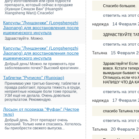
дату изготовления или срок годности
препарата, который сейчас в продаже
Спасибо большое.
(Хуанши Сяншэн Ван" (Huangshi
Xiangsheng Wan)) Спасибо!
ответить на этот 
Капсулы "Луншэнчжи" (Longshengzhi
14 Февраля 
надежда
Jiaonang) для восстановления после
ишемического инсульта
ЗДРАВСТВУЙТЕ ТА
Здравствуйте. Можно.
ответить на этот 
Капсулы "Луншэнчжи" (Longshengzhi
15 Февраля 
Jiaonang) для восстановления после
Татьяна
ишемического инсульта
Здравствуйте! Если
Добрый день! Можно ли применять при
заболеваниях почек? Высокий креатинин .
вовсе. Кстати тепе
выкидыши бывают ча
Таблетки "Руписяо" (Rupixiao)
Отпишусь если что.
НАПИШУ ЧТО ДА КАК
Принимаю уже третью баночку, таблетки и
правда работают, прошла тяжесть в груди,
ответить на этот 
неприятные ноющие боли тоже прошли,
УЗИ ещё не делала. Очень довольна
результатом. Рекомендую.
17 Февраля 
надежда
Лосьон от псориаза "Фуфан" (Чистое
спасибо Татьяна.то
тело)
Добрый день. Этот препарат очень
ответить на этот 
хороший. Только ним и спасаюсь. Хотелось
бы приобрести свежего выпуска...
20 Февраля 
Татьяна