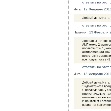
ответить на этот 
12 Февраля 201
Инга
Добрый день! Натал
ответить на этот 
13 Февраля 
Наталия
Дорогая Инга! Про 
АМГ около 2 меня с
после "чистки " , н
антибактериальной 
подготовят организ
все получилось в 42 
ответить на этот 
13 Февраля 201
Инга
Добрый день, Натал
Эндометриоза врод
Я наблюдалась у зоп
мне изначально назн
моим нищким весем 
И на этом мы остано
варианты без супер