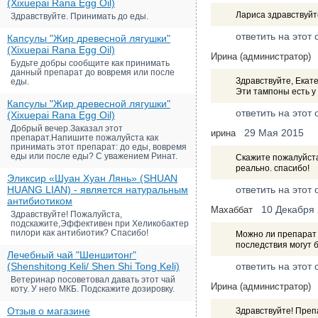
(Xixuepai Rana Egg Oil)
Лариса здравствуйте
Здравствуйте. Принимать до еды.
ответить на этот 
Капсулы "Жир древесной лягушки"
(Xixuepai Rana Egg Oil)
Ирина (администратор)
Будьте добры сообщите как принимать
данный препарат до вовремя или после
Здравствуйте, Екат
еды.
Эти тампоны есть у 
Капсулы "Жир древесной лягушки"
ответить на этот 
(Xixuepai Rana Egg Oil)
Добрый вечер.Заказал этот
29 Мая 2015
ирина
препарат.Напишите пожалуйста как
принимать этот препарат: до еды, вовремя
еды или после еды? С уважением Ринат.
Скажите пожалуйста
реально. спасибо!
Эликсир «Шуан Хуан Лянь» (SHUAN
HUANG LIAN) - является натуральным
ответить на этот 
антибиотиком
10 Декабря
Махаббат
Здравствуйте! Пожалуйста,
подскажите,Эффективен при Хеликобактер
пилори как антибиотик? Спасибо!
Можно ли препарат 
последствия могут 
Лечебный чай "Шеншитонг"
(Shenshitong Keli/ Shen Shi Tong Keli)
ответить на этот 
Ветеринар посоветовал давать этот чай
Ирина (администратор)
коту. У него МКБ. Подскажите дозировку.
Отзыв о магазине
Здравствуйте! Преп