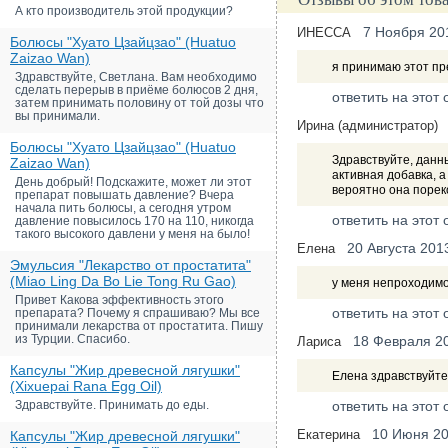
А кто производитель этой продукции?
7 Ноября 20
ИНЕССА
Болюсы "Хуато Цзайцзао" (Huatuo
Zaizao Wan)
я принимаю этот пр
Здравствуйте, Светлана. Вам необходимо
сделать перерыв в приёме болюсов 2 дня,
ответить на этот 
затем принимать половину от той дозы что
вы принимали.
Ирина (администратор)
Болюсы "Хуато Цзайцзао" (Huatuo
Здравствуйте, данн
Zaizao Wan)
активная добавка, 
День добрый! Подскажите, может ли этот
вероятно она порек
препарат повышать давление? Вчера
начала пить болюсы, а сегодня утром
ответить на этот 
давление повысилось 170 на 110, никогда
такого высокого давлени у меня на было!
20 Августа 201
Елена
Эмульсия "Лекарство от простатита"
(Miao Ling Da Bo Lie Tong Ru Gao)
у меня непроходимос
Привет Какова эффективность этого
ответить на этот 
препарата? Почему я спрашиваю? Мы все
принимали лекарства от простатита. Пишу
из Турции. Спасибо.
18 Февраля 2
Лариса
Капсулы "Жир древесной лягушки"
Елена здравствуйте 
(Xixuepai Rana Egg Oil)
Здравствуйте. Принимать до еды.
ответить на этот 
10 Июня 2
Екатерина
Капсулы "Жир древесной лягушки"