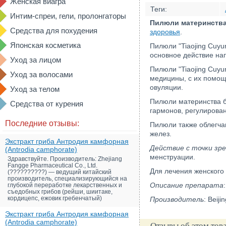
Женская виагра
Теги:
Интим-спреи, гели, пролонгаторы
Пилюли материнства 
Средства для похудения
здоровья
.
Японская косметика
Пилюли "Tiaojing Cuyu
основное действие на
Уход за лицом
Пилюли "Tiaojing Cuyu
Уход за волосами
медицины, с их помощ
овуляции.
Уход за телом
Пилюли материнства б
Средства от курения
гармонов, регулирова
Последние отзывы:
Пилюли также облегча
желез.
Экстракт гриба Антродия камфорная
Действие с точки зр
(Antrodia camphorate)
менструации.
Здравствуйте. Производитель: Zhejiang
Fangge Pharmaceutical Co., Ltd.
Для лечения женского 
(??????????) — ведущий китайский
производитель, специализирующийся на
Описание препарата
глубокой переработке лекарственных и
съедобных грибов (рейши, шиитаке,
кордицепс, ежовик гребенчатый)
Производитель
: Beij
Экстракт гриба Антродия камфорная
(Antrodia camphorate)
Отзывы об этом тов