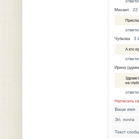
ответи
22
Михаил
Прислал
ответи
3 
Чубкова
А кто п
ответи
Ирина (адми
Здравст
на глуб
ответи
Написать с
Ваше имя
Эл. почта
Текст сооб