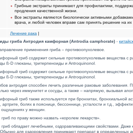
Грибные экстракты принимают для профилактики, поддержа
продления качественной жизни.
Все экстракты являются биологически активными добавкам
врача, и любой человек вправе сам принять решение на их
Лечение рака
|
иды гриба Антродия камфорная (Antrodia camphorate)
-
китайс
аправление применения гриба – противоопухолевое.
мфорный гриб содержит сильные противоопухолевые вещества с р
ы ß-D глюканы, тритерпеноиды и Antroquinonol.
мфорный гриб содержит сильные противоопухолевые вещества с р
ы ß-D глюканы, тритерпеноиды и Antroquinonol.
рибов антродия способен лечить различные раковые заболевания. П
олько через иммунитет и сосуды, а также – напрямую, вызывая апоп
форный гриб также используется при бронхитах, бронхиальной аст
 артрите, болях в пояснице, бессоннице, усталости и т.д., эффект
 ощущениях у женщин.
гриб по праву можно назвать «королем лекарств».
гриб обладает лечебными, оздоравливающими свойствами. Даже е
 Обычно для оздоровления принимают препарат в определенных до