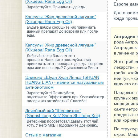
(Xixuepai Rana Egg Oil)
Европе дав
Здравствуйте. Принимать до еды.
Долговреме
Капсулы "Жир древесной лягушки"
когда проя
(Xixuepai Rana Egg Oil)
Будьте добры сообщите как принимать
данный препарат до вовремя или после
еды.
Антродия 
рода Антро
Капсулы "Жир древесной лягушки"
Антродия к
(Xixuepai Rana Egg Oil)
в лечении 
Добрый вечер.Заказал этот
препарат.Напишите пожалуйста как
Этот гриб 
принимать этот препарат: до еды, вовремя
лекарств»,
еды или после еды? С уважением Ринат.
гриб», «та
Эликсир «Шуан Хуан Лянь» (SHUAN
ней гу», «
HUANG LIAN) - является натуральным
виду его от
антибиотиком
Плодовые т
Здравствуйте! Пожалуйста,
подскажите,Эффективен при Хеликобактер
крупных эк
пилори как антибиотик? Спасибо!
морщиниста
сантиметро
Лечебный чай "Шеншитонг"
плодовых т
(Shenshitong Keli/ Shen Shi Tong Keli)
или коричн
Ветеринар посоветовал давать этот чай
коту. У него МКБ. Подскажите дозировку.
По структур
окрас. Мяк
Отзыв о магазине