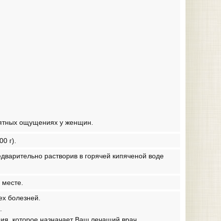
иятных ощущениях у женщин.
0 г).
едварительно растворив в горячей кипяченой воде
 месте.
ех болезней.
.
ия, которое назначает Ваш лечащий врач.