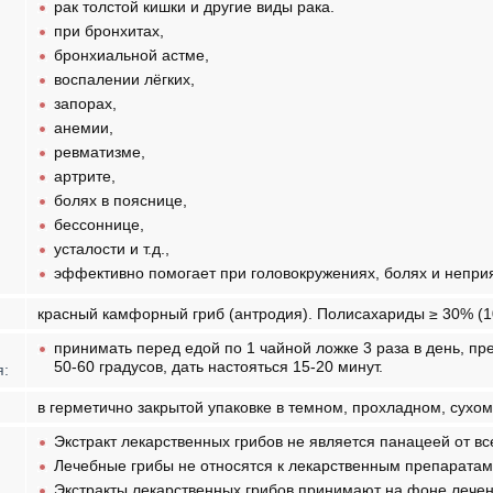
рак толстой кишки и другие виды рака.
при бронхитах,
бронхиальной астме,
воспалении лёгких,
запорах,
анемии,
ревматизме,
артрите,
болях в пояснице,
бессоннице,
усталости и т.д.,
эффективно помогает при головокружениях, болях и непр
красный камфорный гриб (антродия). Полисахариды ≥ 30% (10
принимать перед едой по 1 чайной ложке 3 раза в день, пр
50-60 градусов, дать настояться 15-20 минут.
я:
в герметично закрытой упаковке в темном, прохладном, сухом
Экстракт лекарственных грибов не является панацеей от вс
Лечебные грибы не относятся к лекарственным препаратам
Экстракты лекарственных грибов принимают на фоне лечен