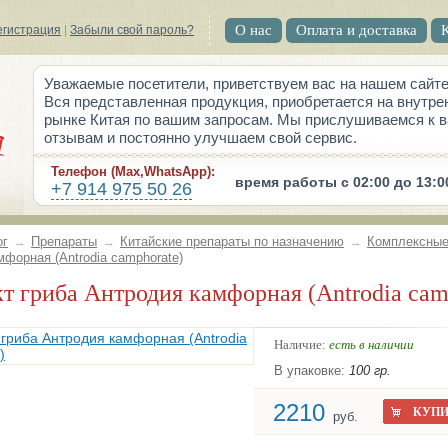
О нас
Оплата и доставка
егистрация
|
Забыли свой пароль?
Уважаемые посетители, приветствуем вас на нашем сайте
Вся представленная продукция, приобретается на внутре
рынке Китая по вашим запросам. Мы прислушиваемся к 
отзывам и постоянно улучшаем свой сервис.
Телефон (Max,WhatsApp):
время работы с 02:00 до 13:0
+7 914 975 50 26
ог
→
Препараты
→
Китайские препараты по назначению
→
Комплексные
форная (Antrodia camphorate)
акт гриба Антродия камфорная (Antrodia cam
Наличие:
есть в наличии
В упаковке:
100 гр.
2210
КУПИ
руб.