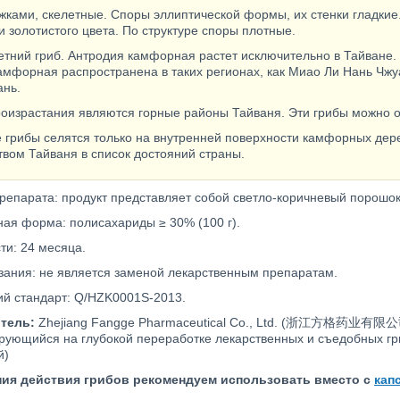
жками, скелетные. Споры эллиптической формы, их стенки гладкие
и золотистого цвета. По структуре споры плотные.
етний гриб. Антродия камфорная растет исключительно в Тайване. 
амфорная распространена в таких регионах, как Миао Ли Нань Чжу
нь.
оизрастания являются горные районы Тайваня. Эти грибы можно о
грибы селятся только на внутренней поверхности камфорных дерев
твом Тайваня в список достояний страны.
репарата: продукт представляет собой светло-коричневый порошок
ная форма: полисахариды ≥ 30% (100 г).
ти: 24 месяца.
зания: не является заменой лекарственным препаратам.
й стандарт: Q/HZK0001S-2013.
тель:
Zhejiang Fangge Pharmaceutical Co., Ltd. (浙江方格药业有限公司
рующийся на глубокой переработке лекарственных и съедобных гри
й)
ния действия грибов рекомендуем использовать вместо с
кап