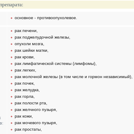
препарата:
основное - противоопухолевое.
рак печени,
рак поджелудочной железы,
опухоли мозга,
рак шейки матки,
рак крови,
рак лимфатической системы (лимфомы),
рак легких,
рак молочной железы (в том числе и гормон независимый),
рак почек,
рак желудка,
рак горла,
рак полости рта,
рак желчного пузыря,
рак кожи,
к
рак мочевого пузыря,
ю:
рак простаты,