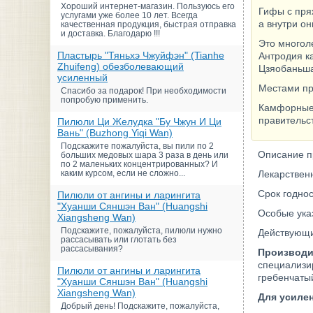
Хороший интернет-магазин. Пользуюсь его
Гифы с пря
услугами уже более 10 лет. Всегда
а внутри он
качественная продукция, быстрая отправка
и доставка. Благодарю !!!
Это многол
Пластырь "Тяньхэ Чжуйфэн" (Tianhe
Антродия к
Zhuifeng) обезболевающий
Цзяобаньша
усиленный
Местами пр
Спасибо за подарок! При необходимости
попробую применить.
Камфорные 
правительс
Пилюли Ци Желудка "Бу Чжун И Ци
Вань" (Buzhong Yiqi Wan)
Подскажите пожалуйста, вы пили по 2
Описание п
больших медовых шара 3 раза в день или
по 2 маленьких концентрированных? И
каким курсом, если не сложно...
Лекарствен
Срок годнос
Пилюли от ангины и ларингита
"Хуанши Сяншэн Ван" (Huangshi
Особые ука
Xiangsheng Wan)
Подскажите, пожалуйста, пилюли нужно
Действующи
рассасывать или глотать без
рассасывания?
Производи
специализи
Пилюли от ангины и ларингита
гребенчаты
"Хуанши Сяншэн Ван" (Huangshi
Xiangsheng Wan)
Для усиле
Добрый день! Подскажите, пожалуйста,