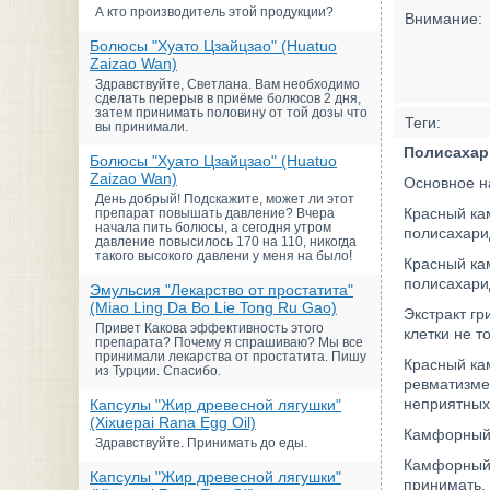
А кто производитель этой продукции?
Внимание:
Болюсы "Хуато Цзайцзао" (Huatuo
Zaizao Wan)
Здравствуйте, Светлана. Вам необходимо
сделать перерыв в приёме болюсов 2 дня,
затем принимать половину от той дозы что
Теги:
вы принимали.
Полисахар
Болюсы "Хуато Цзайцзао" (Huatuo
Zaizao Wan)
Основное н
День добрый! Подскажите, может ли этот
Красный ка
препарат повышать давление? Вчера
начала пить болюсы, а сегодня утром
полисахарид
давление повысилось 170 на 110, никогда
такого высокого давлени у меня на было!
Красный ка
полисахарид
Эмульсия "Лекарство от простатита"
(Miao Ling Da Bo Lie Tong Ru Gao)
Экстракт г
Привет Какова эффективность этого
клетки не т
препарата? Почему я спрашиваю? Мы все
принимали лекарства от простатита. Пишу
Красный кам
из Турции. Спасибо.
ревматизме,
неприятных
Капсулы "Жир древесной лягушки"
(Xixuepai Rana Egg Oil)
Камфорный 
Здравствуйте. Принимать до еды.
Камфорный 
Капсулы "Жир древесной лягушки"
принимать.