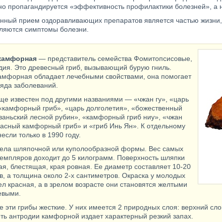
но пропагандируется «эффективность профилактики болезней», а 
нный прием оздоравливающих препаратов является частью жизни, Н
вляются симптомы болезни.
камфорная
— представитель семейства Фомитопсисовые,
дия. Это древесный гриб, вызывающий бурую гниль.
амфорная обладает лечебными свойствами, она помогает
ряда заболеваний.
еще известен под другими названиями — «чжан гу», «царь
 «камфорный гриб», «царь долголетия», «божественный
йваньский лесной рубин», «камфорный гриб ниу», «чжан
красный камфорный гриб» и «гриб Инь Ян». К отдельному
несли только в 1990 году.
ела шляпочной или куполообразной формы. Вес самых
земпляров доходит до 5 килограмм. Поверхность шляпки
я, блестящая, края ровная. Ее диаметр составляет 10-20
в, а толщина около 2-х сантиметров. Окраска у молодых
ел красная, а в зрелом возрасте они становятся желтыми
евыми.
е эти грибы жесткие. У них имеется 2 природных слоя: верхний сл
оть антродии камфорной издает характерный резкий запах.