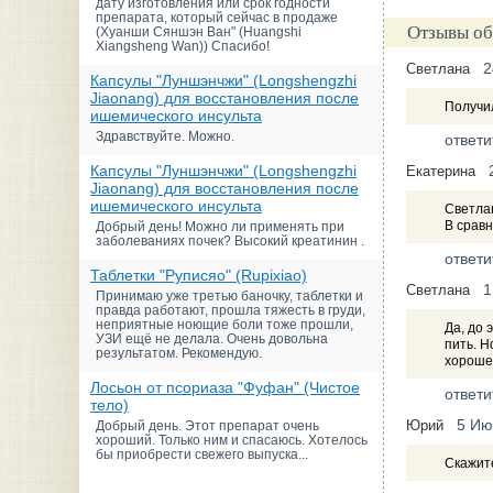
дату изготовления или срок годности
препарата, который сейчас в продаже
Отзывы об
(Хуанши Сяншэн Ван" (Huangshi
Xiangsheng Wan)) Спасибо!
2
Светлана
Капсулы "Луншэнчжи" (Longshengzhi
Jiaonang) для восстановления после
Получил
ишемического инсульта
Здравствуйте. Можно.
ответи
Капсулы "Луншэнчжи" (Longshengzhi
Екатерина
Jiaonang) для восстановления после
ишемического инсульта
Светлан
В срав
Добрый день! Можно ли применять при
заболеваниях почек? Высокий креатинин .
ответи
Таблетки "Руписяо" (Rupixiao)
1
Светлана
Принимаю уже третью баночку, таблетки и
правда работают, прошла тяжесть в груди,
неприятные ноющие боли тоже прошли,
Да, до 
УЗИ ещё не делала. Очень довольна
пить. Н
результатом. Рекомендую.
хорошее
Лосьон от псориаза "Фуфан" (Чистое
ответи
тело)
5 Ию
Юрий
Добрый день. Этот препарат очень
хороший. Только ним и спасаюсь. Хотелось
бы приобрести свежего выпуска...
Скажит