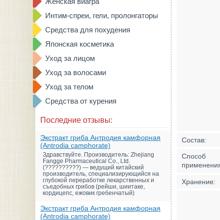
Женская виагра
Интим-спреи, гели, пролонгаторы
Средства для похудения
Японская косметика
Уход за лицом
Уход за волосами
Уход за телом
Средства от курения
Последние отзывы:
Экстракт гриба Антродия камфорная
Состав:
(Antrodia camphorate)
Здравствуйте. Производитель: Zhejiang
Способ
Fangge Pharmaceutical Co., Ltd.
применени
(??????????) — ведущий китайский
производитель, специализирующийся на
глубокой переработке лекарственных и
Хранение:
съедобных грибов (рейши, шиитаке,
кордицепс, ежовик гребенчатый)
Экстракт гриба Антродия камфорная
(Antrodia camphorate)