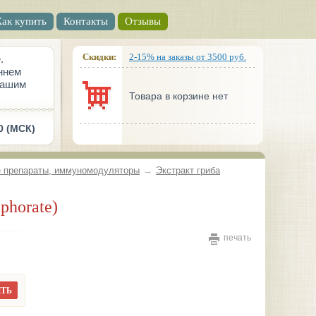
Как купить
Контакты
Отзывы
Скидки:
2-15% на заказы от 3500 руб.
.
ннем
вашим
Товара в корзине нет
0 (МСК)
 препараты, иммуномодуляторы
→
Экстракт гриба
phorate)
печать
ТЬ