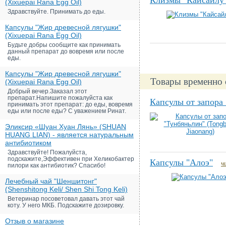
Клизмы "Кайсайлу
(Xixuepai Rana Egg Oil)
Здравствуйте. Принимать до еды.
Капсулы "Жир древесной лягушки"
(Xixuepai Rana Egg Oil)
Будьте добры сообщите как принимать
данный препарат до вовремя или после
еды.
Капсулы "Жир древесной лягушки"
Товары временно 
(Xixuepai Rana Egg Oil)
Добрый вечер.Заказал этот
препарат.Напишите пожалуйста как
Капсулы от запора 
принимать этот препарат: до еды, вовремя
еды или после еды? С уважением Ринат.
Эликсир «Шуан Хуан Лянь» (SHUAN
HUANG LIAN) - является натуральным
антибиотиком
Здравствуйте! Пожалуйста,
подскажите,Эффективен при Хеликобактер
Капсулы "Алоэ"
ч
пилори как антибиотик? Спасибо!
Лечебный чай "Шеншитонг"
(Shenshitong Keli/ Shen Shi Tong Keli)
Ветеринар посоветовал давать этот чай
коту. У него МКБ. Подскажите дозировку.
Отзыв о магазине