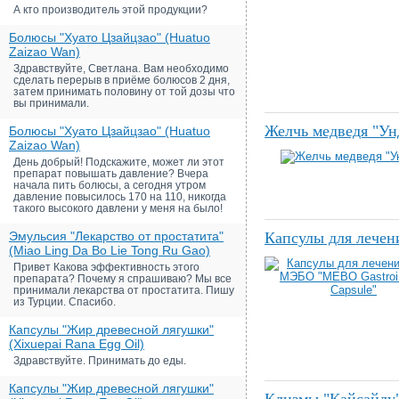
А кто производитель этой продукции?
Болюсы "Хуато Цзайцзао" (Huatuo
Zaizao Wan)
Здравствуйте, Светлана. Вам необходимо
сделать перерыв в приёме болюсов 2 дня,
затем принимать половину от той дозы что
вы принимали.
Желчь медведя "Ун
Болюсы "Хуато Цзайцзао" (Huatuo
Zaizao Wan)
День добрый! Подскажите, может ли этот
препарат повышать давление? Вчера
начала пить болюсы, а сегодня утром
давление повысилось 170 на 110, никогда
такого высокого давлени у меня на было!
Эмульсия "Лекарство от простатита"
Капсулы для лечен
(Miao Ling Da Bo Lie Tong Ru Gao)
Привет Какова эффективность этого
препарата? Почему я спрашиваю? Мы все
принимали лекарства от простатита. Пишу
из Турции. Спасибо.
Капсулы "Жир древесной лягушки"
(Xixuepai Rana Egg Oil)
Здравствуйте. Принимать до еды.
Капсулы "Жир древесной лягушки"