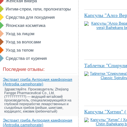
Женская виагра
Интим-спреи, гели, пролонгаторы
Капсулы "Алоэ Вера
Средства для похудения
Японская косметика
Уход за лицом
Уход за волосами
Уход за телом
Средства от курения
Таблетки "Спирулин
Последние отзывы:
Экстракт гриба Антродия камфорная
(Antrodia camphorate)
Здравствуйте. Производитель: Zhejiang
Fangge Pharmaceutical Co., Ltd.
(??????????) — ведущий китайский
производитель, специализирующийся на
глубокой переработке лекарственных и
съедобных грибов (рейши, шиитаке,
Капсулы "Хитин" ( 
кордицепс, ежовик гребенчатый)
Экстракт гриба Антродия камфорная
(Antrodia camphorate)