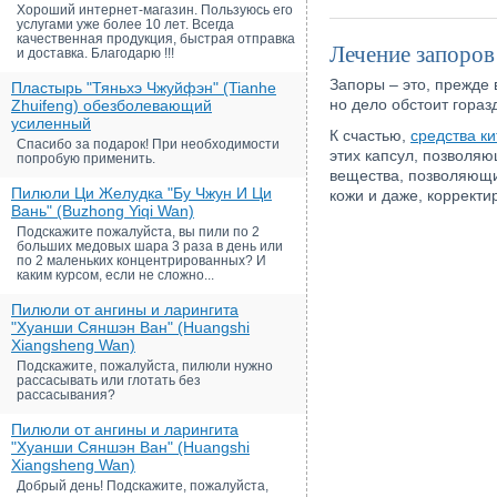
Хороший интернет-магазин. Пользуюсь его
услугами уже более 10 лет. Всегда
качественная продукция, быстрая отправка
Лечение запоров
и доставка. Благодарю !!!
Запоры – это, прежде 
Пластырь "Тяньхэ Чжуйфэн" (Tianhe
но дело обстоит гораз
Zhuifeng) обезболевающий
усиленный
К счастью,
средства к
Спасибо за подарок! При необходимости
этих капсул, позволя
попробую применить.
вещества, позволяющи
Пилюли Ци Желудка "Бу Чжун И Ци
кожи и даже, корректи
Вань" (Buzhong Yiqi Wan)
Подскажите пожалуйста, вы пили по 2
больших медовых шара 3 раза в день или
по 2 маленьких концентрированных? И
каким курсом, если не сложно...
Пилюли от ангины и ларингита
"Хуанши Сяншэн Ван" (Huangshi
Xiangsheng Wan)
Подскажите, пожалуйста, пилюли нужно
рассасывать или глотать без
рассасывания?
Пилюли от ангины и ларингита
"Хуанши Сяншэн Ван" (Huangshi
Xiangsheng Wan)
Добрый день! Подскажите, пожалуйста,