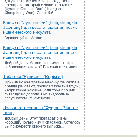
дату изготовления или срок годности
препарата, который сейчас в продаже
(Хуанши Сяншэн Ван" (Huangshi
Xiangsheng Wan)) Спасибо!
Капсулы "Луншэнчжи" (Longshengzhi
Jiaonang) для восстановления после
ишемического инсульта
Здравствуйте. Можно.
Капсулы "Луншэнчжи" (Longshengzhi
Jiaonang) для восстановления после
ишемического инсульта
Добрый день! Можно ли применять при
заболеваниях почек? Высокий креатинин .
Таблетки "Руписяо" (Rupixiao)
Принимаю уже третью баночку, таблетки и
правда работают, прошла тяжесть в груди,
неприятные ноющие боли тоже прошли,
УЗИ ещё не делала. Очень довольна
результатом. Рекомендую.
Лосьон от псориаза "Фуфан" (Чистое
тело)
Добрый день. Этот препарат очень
хороший. Только ним и спасаюсь. Хотелось
бы приобрести свежего выпуска...