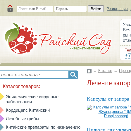
Войти
Регистрация
|
Ува
Вся
рын
отз
Те
+7
→
Каталог
→
Препа
Лечение запо
Каталог товаров:
Эпидемические вирусные
Капсулы от запора
заболевания
Кордицепс Китайский
Лечебные грибы
Китайские препараты по назначению
Пилюли для увлажн