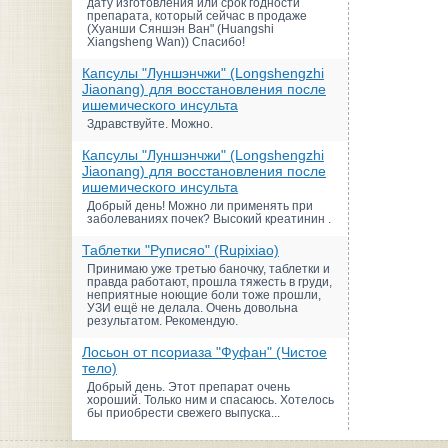
дату изготовления или срок годности
препарата, который сейчас в продаже
(Хуанши Сяншэн Ван" (Huangshi
Xiangsheng Wan)) Спасибо!
Капсулы "Луншэнчжи" (Longshengzhi
Jiaonang) для восстановления после
ишемического инсульта
Здравствуйте. Можно.
Капсулы "Луншэнчжи" (Longshengzhi
Jiaonang) для восстановления после
ишемического инсульта
Добрый день! Можно ли применять при
заболеваниях почек? Высокий креатинин .
Таблетки "Руписяо" (Rupixiao)
Принимаю уже третью баночку, таблетки и
правда работают, прошла тяжесть в груди,
неприятные ноющие боли тоже прошли,
УЗИ ещё не делала. Очень довольна
результатом. Рекомендую.
Лосьон от псориаза "Фуфан" (Чистое
тело)
Добрый день. Этот препарат очень
хороший. Только ним и спасаюсь. Хотелось
бы приобрести свежего выпуска...