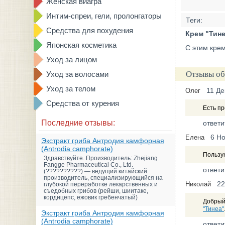
Женская виагра
Интим-спреи, гели, пролонгаторы
Теги:
Средства для похудения
Крем "Тине
Японская косметика
С этим крем
Уход за лицом
Отзывы об
Уход за волосами
Уход за телом
11 Де
Олег
Средства от курения
Есть пр
Последние отзывы:
ответи
6 Н
Елена
Экстракт гриба Антродия камфорная
(Antrodia camphorate)
Пользую
Здравствуйте. Производитель: Zhejiang
Fangge Pharmaceutical Co., Ltd.
ответи
(??????????) — ведущий китайский
производитель, специализирующийся на
22
Николай
глубокой переработке лекарственных и
съедобных грибов (рейши, шиитаке,
кордицепс, ежовик гребенчатый)
Добрый 
"Тинеа"
Экстракт гриба Антродия камфорная
(Antrodia camphorate)
ответи