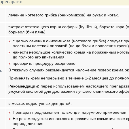
препарата:
лечение ногтевого грибка (онихомикоза) на руках и ногах.
экстракт желтеющего корня софоры (Ку Шэнь), бархата кора (
борнеол (бин пянь).
с целью лечения онихомикоза (ногтевого грибка) следует пр
пластины ногтевой пилочкой (не до боли и появления крови)
нанести небольшое количество крема на пораженный ногот
до полного его впитывания,
проводить процедуру ежедневно.
В тяжелых случаях рекомендуется наложение поверх крема ок
я:
Применять крем непрерывно в течение 1-2 месяцев до полного
Рекомендации:
перед использованием настоящего препарата
уксусной кислотой для достижения лучшего клинического эффе
в местах недоступных для детей.
Препарат предназначен только для наружного применения.
Не рекомендуется использовать различные косметические сред
период лечения.