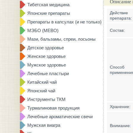
Описание 
Тибетская медицина
Действие
Японские препараты
препарата:
Препараты в капсулах (и не только)
МЭБО (MEBO)
Состав:
Мази, бальзамы, спреи, лосьоны
Детское здоровье
Женское здоровье
Мужское здоровье
Способ
применени
Лечебные пластыри
Китайский чай
Японский чай
Инструменты ТКМ
Хранение:
Турмалиновая продукция
Лечебные ароматические свечи
Мужская виагра
Внимание: