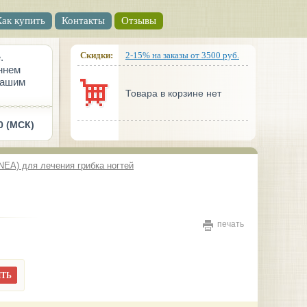
Как купить
Контакты
Отзывы
Скидки:
2-15% на заказы от 3500 руб.
.
ннем
вашим
Товара в корзине нет
0 (МСК)
INEA) для лечения грибка ногтей
печать
ТЬ