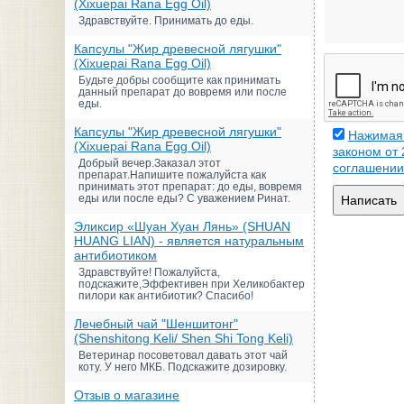
(Xixuepai Rana Egg Oil)
Здравствуйте. Принимать до еды.
Капсулы "Жир древесной лягушки"
(Xixuepai Rana Egg Oil)
Будьте добры сообщите как принимать
данный препарат до вовремя или после
еды.
Капсулы "Жир древесной лягушки"
Нажимая 
(Xixuepai Rana Egg Oil)
законом от
Добрый вечер.Заказал этот
соглашении
препарат.Напишите пожалуйста как
принимать этот препарат: до еды, вовремя
еды или после еды? С уважением Ринат.
Написать
Эликсир «Шуан Хуан Лянь» (SHUAN
HUANG LIAN) - является натуральным
антибиотиком
Здравствуйте! Пожалуйста,
подскажите,Эффективен при Хеликобактер
пилори как антибиотик? Спасибо!
Лечебный чай "Шеншитонг"
(Shenshitong Keli/ Shen Shi Tong Keli)
Ветеринар посоветовал давать этот чай
коту. У него МКБ. Подскажите дозировку.
Отзыв о магазине