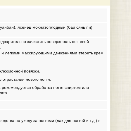
хуанбай), ясенец мохнатоплодный (бай сянь пи),
едварительно зачистить поверхность ногтевой
,
ь и легкими массирующими движениями втереть крем
клюзионной повязки.
 отрастания нового ногтя.
 рекомендуется обработка ногтя спиртом или
кта.
ства по уходу за ногтями (лак для ногтей и т.д.) в