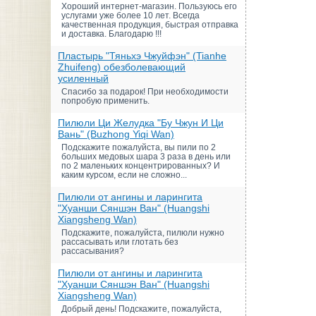
Хороший интернет-магазин. Пользуюсь его
услугами уже более 10 лет. Всегда
качественная продукция, быстрая отправка
и доставка. Благодарю !!!
Пластырь "Тяньхэ Чжуйфэн" (Tianhe
Zhuifeng) обезболевающий
усиленный
Спасибо за подарок! При необходимости
попробую применить.
Пилюли Ци Желудка "Бу Чжун И Ци
Вань" (Buzhong Yiqi Wan)
Подскажите пожалуйста, вы пили по 2
больших медовых шара 3 раза в день или
по 2 маленьких концентрированных? И
каким курсом, если не сложно...
Пилюли от ангины и ларингита
"Хуанши Сяншэн Ван" (Huangshi
Xiangsheng Wan)
Подскажите, пожалуйста, пилюли нужно
рассасывать или глотать без
рассасывания?
Пилюли от ангины и ларингита
"Хуанши Сяншэн Ван" (Huangshi
Xiangsheng Wan)
Добрый день! Подскажите, пожалуйста,