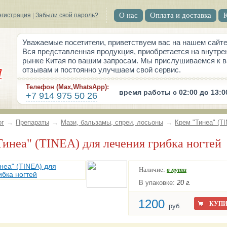
О нас
Оплата и доставка
егистрация
|
Забыли свой пароль?
Уважаемые посетители, приветствуем вас на нашем сайте
Вся представленная продукция, приобретается на внутре
рынке Китая по вашим запросам. Мы прислушиваемся к 
отзывам и постоянно улучшаем свой сервис.
Телефон (Max,WhatsApp):
время работы с 02:00 до 13:0
+7 914 975 50 26
ог
→
Препараты
→
Мази, бальзамы, спреи, лосьоны
→
Крем "Тинеа" (T
"Тинеа" (TINEA) для лечения грибка ногтей
Наличие:
в пути
В упаковке:
20 г.
1200
КУПИ
руб.