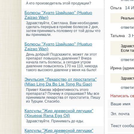
А кто производитель этой продукции?
14 
Ольга
Болюсы "Хуато Цзайцзао" (Huatuo
Zaizao Wan)
Реально
Здравствуйте, Светлана. Вам необходимо
сделать перерыв в приёме болюсов 2 дня,
ответи
затем принимать половину от той дозы что
вы принимали.
3 
Татьяна
Болюсы "Хуато Цзайцзао" (Huatuo
Здравст
Zaizao Wan)
Если та
День добрый! Подскажите, может ли этот
препарат повышать давление? Вчера
ответи
начала пить болюсы, а сегодня утром
давление повысилось 170 на 110, никогда
Ирина (адми
такого высокого давлени у меня на было!
Здравст
Эмульсия "Лекарство от простатита"
(Miao Ling Da Bo Lie Tong Ru Gao)
ответи
Привет Какова эффективность этого
препарата? Почему я спрашиваю? Мы все
Написать с
принимали лекарства от простатита. Пишу
из Турции. Спасибо.
Ваше имя
Капсулы "Жир древесной лягушки"
Эл. почта
(Xixuepai Rana Egg Oil)
Здравствуйте. Принимать до еды.
Текст сооб
Капсулы "Жир древесной лягушки"