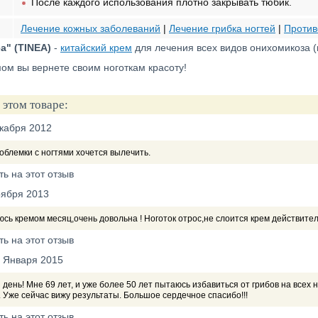
После каждого использования плотно закрывать тюбик.
Лечение кожных заболеваний
|
Лечение грибка ногтей
|
Против
а" (TINEA)
-
китайский крем
для лечения всех видов онихомикоза (г
ом вы вернете своим ноготкам красоту!
 этом товаре:
кабря 2012
облемки с ногтями хочется вылечить.
ть на этот отзыв
оября 2013
сь кремом месяц,очень довольна ! Ноготок отрос,не слоится крем действител
ть на этот отзыв
 Января 2015
день! Мне 69 лет, и уже более 50 лет пытаюсь избавиться от грибов на всех 
. Уже сейчас вижу результаты. Большое сердечное спасибо!!!
ть на этот отзыв