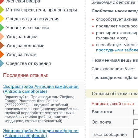
Женская виагра
Знакомая с детства "
Интим-спреи, гели, пролонгаторы
Свойства ингалятора
Средства для похудения
способствует актива
проявляет местносо
Японская косметика
расширяет капилляр
Уход за лицом
головном мозгу,
способствует умень
Уход за волосами
простудными забол
Уход за телом
Незаменимая вещь в к
Средства от курения
Срок хранения: 5 лет.
Последние отзывы:
Производитель: «Дана
Экстракт гриба Антродия камфорная
(Antrodia camphorate)
Отзывы об этом тов
Здравствуйте. Производитель: Zhejiang
Fangge Pharmaceutical Co., Ltd.
Написать свой отзыв
(??????????) — ведущий китайский
производитель, специализирующийся на
Ваше имя
глубокой переработке лекарственных и
съедобных грибов (рейши, шиитаке,
кордицепс, ежовик гребенчатый)
Эл. почта
Экстракт гриба Антродия камфорная
Текст сообщения
(Antrodia camphorate)