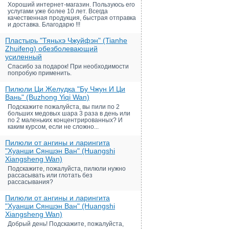
Хороший интернет-магазин. Пользуюсь его
услугами уже более 10 лет. Всегда
качественная продукция, быстрая отправка
и доставка. Благодарю !!!
Пластырь "Тяньхэ Чжуйфэн" (Tianhe
Zhuifeng) обезболевающий
усиленный
Спасибо за подарок! При необходимости
попробую применить.
Пилюли Ци Желудка "Бу Чжун И Ци
Вань" (Buzhong Yiqi Wan)
Подскажите пожалуйста, вы пили по 2
больших медовых шара 3 раза в день или
по 2 маленьких концентрированных? И
каким курсом, если не сложно...
Пилюли от ангины и ларингита
"Хуанши Сяншэн Ван" (Huangshi
Xiangsheng Wan)
Подскажите, пожалуйста, пилюли нужно
рассасывать или глотать без
рассасывания?
Пилюли от ангины и ларингита
"Хуанши Сяншэн Ван" (Huangshi
Xiangsheng Wan)
Добрый день! Подскажите, пожалуйста,