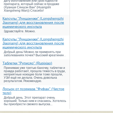
дату изготовления или срок годности
препарата, который сейчас в продаже
(Хуанши Сяншэн Ван" (Huangshi
Xiangsheng Wan)) Спасибо!
Капсулы "Луншэнчжи" (Longshengzhi
Jiaonang) для восстановления после
ишемического инсульта
Здравствуйте. Можно.
Капсулы "Луншэнчжи" (Longshengzhi
Jiaonang) для восстановления после
ишемического инсульта
Добрый день! Можно ли применять при
заболеваниях почек? Высокий креатинин .
Таблетки "Руписяо" (Rupixiao)
Принимаю уже третью баночку, таблетки и
правда работают, прошла тяжесть в груди,
неприятные ноющие боли тоже прошли,
УЗИ ещё не делала. Очень довольна
результатом. Рекомендую.
Лосьон от псориаза "Фуфан" (Чистое
тело)
Добрый день. Этот препарат очень
хороший. Только ним и спасаюсь. Хотелось
бы приобрести свежего выпуска...