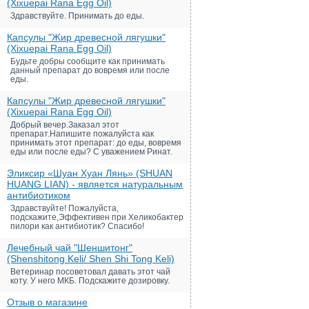
(Xixuepai Rana Egg Oil)
Здравствуйте. Принимать до еды.
Капсулы "Жир древесной лягушки"
(Xixuepai Rana Egg Oil)
Будьте добры сообщите как принимать
данный препарат до вовремя или после
еды.
Капсулы "Жир древесной лягушки"
(Xixuepai Rana Egg Oil)
Добрый вечер.Заказал этот
препарат.Напишите пожалуйста как
принимать этот препарат: до еды, вовремя
еды или после еды? С уважением Ринат.
Эликсир «Шуан Хуан Лянь» (SHUAN
HUANG LIAN) - является натуральным
антибиотиком
Здравствуйте! Пожалуйста,
подскажите,Эффективен при Хеликобактер
пилори как антибиотик? Спасибо!
Лечебный чай "Шеншитонг"
(Shenshitong Keli/ Shen Shi Tong Keli)
Ветеринар посоветовал давать этот чай
коту. У него МКБ. Подскажите дозировку.
Отзыв о магазине