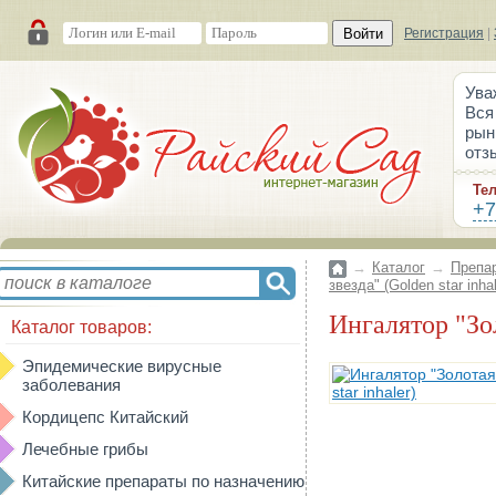
Войти
Регистрация
|
Ува
Вся
рын
отз
Те
+7
→
Каталог
→
Препа
звезда" (Golden star inhal
Ингалятор "Зо
Каталог товаров:
Эпидемические вирусные
заболевания
Кордицепс Китайский
Лечебные грибы
Китайские препараты по назначению