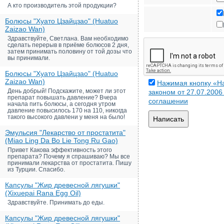
А кто производитель этой продукции?
Болюсы "Хуато Цзайцзао" (Huatuo
Zaizao Wan)
Здравствуйте, Светлана. Вам необходимо
сделать перерыв в приёме болюсов 2 дня,
затем принимать половину от той дозы что
вы принимали.
Болюсы "Хуато Цзайцзао" (Huatuo
Zaizao Wan)
Нажимая кнопку «На
День добрый! Подскажите, может ли этот
законом от 27.07.200
препарат повышать давление? Вчера
соглашении
начала пить болюсы, а сегодня утром
давление повысилось 170 на 110, никогда
такого высокого давлени у меня на было!
Написать
Эмульсия "Лекарство от простатита"
(Miao Ling Da Bo Lie Tong Ru Gao)
Привет Какова эффективность этого
препарата? Почему я спрашиваю? Мы все
принимали лекарства от простатита. Пишу
из Турции. Спасибо.
Капсулы "Жир древесной лягушки"
(Xixuepai Rana Egg Oil)
Здравствуйте. Принимать до еды.
Капсулы "Жир древесной лягушки"