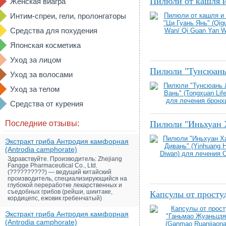
Пилюли от кашля и
Женская виагра
Интим-спреи, гели, пролонгаторы
Средства для похудения
Японская косметика
Уход за лицом
Пилюли "Тунсюань 
Уход за волосами
Уход за телом
Средства от курения
Последние отзывы:
Пилюли "Иньхуан Х
Экстракт гриба Антродия камфорная
(Antrodia camphorate)
Здравствуйте. Производитель: Zhejiang
Fangge Pharmaceutical Co., Ltd.
(??????????) — ведущий китайский
производитель, специализирующийся на
глубокой переработке лекарственных и
съедобных грибов (рейши, шиитаке,
Капсулы от просту
кордицепс, ежовик гребенчатый)
Экстракт гриба Антродия камфорная
(Antrodia camphorate)