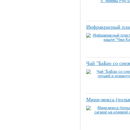
Инфракрасный пла
Чай "БаБао со сне
Мини-мокса (полын