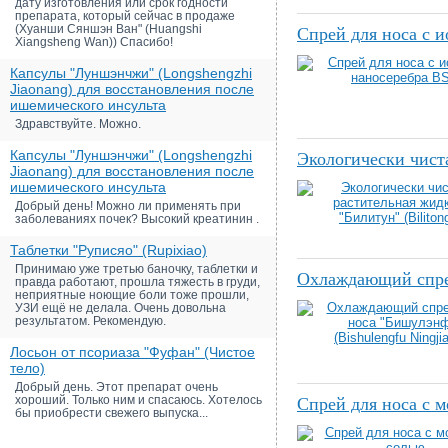
дату изготовления или срок годности
препарата, который сейчас в продаже
(Хуанши Сяншэн Ван" (Huangshi
Спрей для носа с 
Xiangsheng Wan)) Спасибо!
Капсулы "Луншэнчжи" (Longshengzhi
Jiaonang) для восстановления после
ишемического инсульта
Здравствуйте. Можно.
Капсулы "Луншэнчжи" (Longshengzhi
Экологически чиста
Jiaonang) для восстановления после
ишемического инсульта
Добрый день! Можно ли применять при
заболеваниях почек? Высокий креатинин .
Таблетки "Руписяо" (Rupixiao)
Принимаю уже третью баночку, таблетки и
Охлаждающий спрей
правда работают, прошла тяжесть в груди,
неприятные ноющие боли тоже прошли,
УЗИ ещё не делала. Очень довольна
результатом. Рекомендую.
Лосьон от псориаза "Фуфан" (Чистое
тело)
Добрый день. Этот препарат очень
хороший. Только ним и спасаюсь. Хотелось
Спрей для носа с 
бы приобрести свежего выпуска...