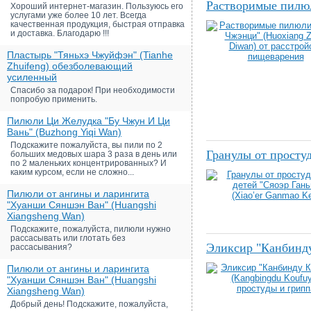
Растворимые пилюл
Хороший интернет-магазин. Пользуюсь его
услугами уже более 10 лет. Всегда
качественная продукция, быстрая отправка
и доставка. Благодарю !!!
Пластырь "Тяньхэ Чжуйфэн" (Tianhe
Zhuifeng) обезболевающий
усиленный
Спасибо за подарок! При необходимости
попробую применить.
Пилюли Ци Желудка "Бу Чжун И Ци
Вань" (Buzhong Yiqi Wan)
Подскажите пожалуйста, вы пили по 2
Гранулы от простуд
больших медовых шара 3 раза в день или
по 2 маленьких концентрированных? И
каким курсом, если не сложно...
Пилюли от ангины и ларингита
"Хуанши Сяншэн Ван" (Huangshi
Xiangsheng Wan)
Подскажите, пожалуйста, пилюли нужно
рассасывать или глотать без
Эликсир "Канбинду
рассасывания?
Пилюли от ангины и ларингита
"Хуанши Сяншэн Ван" (Huangshi
Xiangsheng Wan)
Добрый день! Подскажите, пожалуйста,