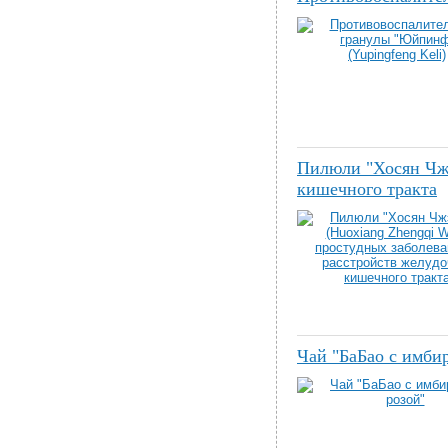
Пилюли "Хосян Чжэ
кишечного тракта
Чай "БаБао с имби