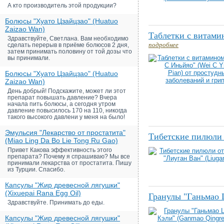
А кто производитель этой продукции?
Болюсы "Хуато Цзайцзао" (Huatuo
Zaizao Wan)
Таблетки с витамин
Здравствуйте, Светлана. Вам необходимо
подробнее
сделать перерыв в приёме болюсов 2 дня,
затем принимать половину от той дозы что
вы принимали.
Болюсы "Хуато Цзайцзао" (Huatuo
Zaizao Wan)
День добрый! Подскажите, может ли этот
препарат повышать давление? Вчера
начала пить болюсы, а сегодня утром
давление повысилось 170 на 110, никогда
такого высокого давлени у меня на было!
Эмульсия "Лекарство от простатита"
Тибетские пилюли 
(Miao Ling Da Bo Lie Tong Ru Gao)
Привет Какова эффективность этого
препарата? Почему я спрашиваю? Мы все
принимали лекарства от простатита. Пишу
из Турции. Спасибо.
Капсулы "Жир древесной лягушки"
(Xixuepai Rana Egg Oil)
Гранулы "Ганьмао 
Здравствуйте. Принимать до еды.
Капсулы "Жир древесной лягушки"