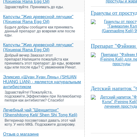
(Xixuepai Rana Egg Oil)
Здравствуйте. Принимать до еды.
Гранулы от просту
Капсулы "Жир древесной лягушки"
(Xixuepai Rana Egg Oil)
Будьте добры сообщите как принимать
данный препарат до вовремя или после
еды.
Капсулы "Жир древесной лягушки"
Препарат "Фэйнин К
(Xixuepai Rana Egg Oil)
Добрый вечер.Заказал этот
препарат.Напишите пожалуйста как
принимать этот препарат: до еды, вовремя
еды или после еды? С уважением Ринат.
Эликсир «Шуан Хуан Лянь» (SHUAN
HUANG LIAN) - является натуральным
антибиотиком
Детский напиток "Ф
Здравствуйте! Пожалуйста,
подскажите,Эффективен при Хеликобактер
пилори как антибиотик? Спасибо!
Лечебный чай "Шеншитонг"
(Shenshitong Keli/ Shen Shi Tong Keli)
Ветеринар посоветовал давать этот чай
коту. У него МКБ. Подскажите дозировку.
Отзыв о магазине