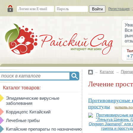
Войти
Регистрация
|
Ува
Вся
рын
отз
Те
+7
→
Каталог
→
Препа
Лечение прос
Каталог товаров:
Эпидемические вирусные
Противовирусные к
заболевания
простуды
читать по
Кордицепс Китайский
Лечебные грибы
Китайские препараты по назначению