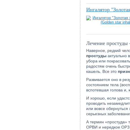
Ингалятор "Золотая 
Лечение простуды –
Наверное, редкий чел
простуды
актуально в
убора или покрасовать
радостям очень быстр
кашель. Все это
призн
Развивается оно в рез
состоянием тела (восп
вспотевшая голова и, 
И хорошо, если удастс
проводить незамедлит
или вовсе обернуться 
серьезных заболевани
А термин «простуда» 
ОРВИ и нередкое ОРЗ (