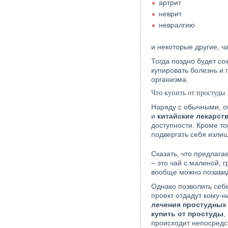
артрит
неврит
невралгию
и некоторые другие, 
Тогда поздно будет со
купировать болезнь и
организма.
Что купить от простуды
Наряду с обычными, 
и
китайские лекарст
доступности. Кроме то
подвергать себя изли
Сказать, что предлаг
– это чай с малиной, 
вообще можно позавидо
Однако позволить себе
проект отдадут кому-
лечения простудных
купить от простуды
,
происходит непосредс