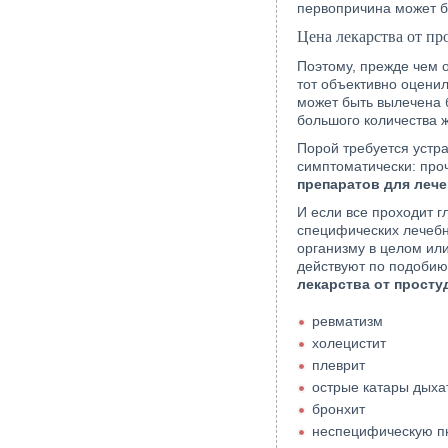
первопричина может б
Цена лекарства от пр
Поэтому, прежде чем о
тот объективно оценил
может быть вылечена 
большого количества ж
Порой требуется устра
симптоматически: проч
препаратов для леч
И если все проходит г
специфических лечебн
организму в целом ил
действуют по подобию 
лекарства от прост
ревматизм
холецистит
плеврит
острые катары дыха
бронхит
неспецифическую 