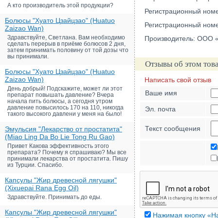
А кто производитель этой продукции?
Регистрационный номер
Болюсы "Хуато Цзайцзао" (Huatuo
Регистрационный номер
Zaizao Wan)
Здравствуйте, Светлана. Вам необходимо
Производитель: ООО «
сделать перерыв в приёме болюсов 2 дня,
затем принимать половину от той дозы что
вы принимали.
Отзывы об этом тов
Болюсы "Хуато Цзайцзао" (Huatuo
Zaizao Wan)
Написать свой отзыв
День добрый! Подскажите, может ли этот
Ваше имя
препарат повышать давление? Вчера
начала пить болюсы, а сегодня утром
давление повысилось 170 на 110, никогда
Эл. почта
такого высокого давлени у меня на было!
Текст сообщения
Эмульсия "Лекарство от простатита"
(Miao Ling Da Bo Lie Tong Ru Gao)
Привет Какова эффективность этого
препарата? Почему я спрашиваю? Мы все
принимали лекарства от простатита. Пишу
из Турции. Спасибо.
Капсулы "Жир древесной лягушки"
(Xixuepai Rana Egg Oil)
Здравствуйте. Принимать до еды.
Капсулы "Жир древесной лягушки"
Нажимая кнопку «На