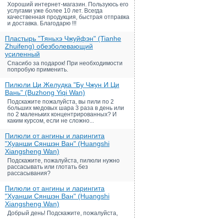
Хороший интернет-магазин. Пользуюсь его
услугами уже более 10 лет. Всегда
качественная продукция, быстрая отправка
и доставка. Благодарю !!!
Пластырь "Тяньхэ Чжуйфэн" (Tianhe
Zhuifeng) обезболевающий
усиленный
Спасибо за подарок! При необходимости
попробую применить.
Пилюли Ци Желудка "Бу Чжун И Ци
Вань" (Buzhong Yiqi Wan)
Подскажите пожалуйста, вы пили по 2
больших медовых шара 3 раза в день или
по 2 маленьких концентрированных? И
каким курсом, если не сложно...
Пилюли от ангины и ларингита
"Хуанши Сяншэн Ван" (Huangshi
Xiangsheng Wan)
Подскажите, пожалуйста, пилюли нужно
рассасывать или глотать без
рассасывания?
Пилюли от ангины и ларингита
"Хуанши Сяншэн Ван" (Huangshi
Xiangsheng Wan)
Добрый день! Подскажите, пожалуйста,