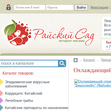
Войти
Регистрация
|
Ува
Вся
рын
отз
Те
+7
→
Каталог
→
Препа
Охлаждающий 
Каталог товаров:
Эпидемические вирусные
заболевания
Кордицепс Китайский
Лечебные грибы
Китайские препараты по назначению