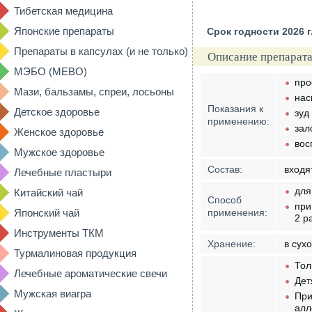
Тибетская медицина
Японские препараты
Срок годности 2026 г
Препараты в капсулах (и не только)
Описание препарата
МЭБО (MEBO)
про
Мази, бальзамы, спреи, лосьоны
нас
Показания к
Детское здоровье
зуд
применению:
зал
Женское здоровье
вос
Мужское здоровье
Состав:
входя
Лечебные пластыри
для
Китайский чай
Способ
при
Японский чай
применения:
2 р
Инструменты ТКМ
Хранение:
в сух
Турмалиновая продукция
Тол
Лечебные ароматические свечи
Дет
Мужская виагра
При
алл