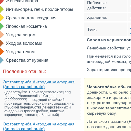
Женская виагра
Побочные
действия:
Интим-спреи, гели, пролонгаторы
Хранение:
Средства для похудения
Японская косметика
Теги:
Уход за лицом
Сироп из черноголов
Уход за волосами
Лечебные свойства: ус
Уход за телом
Применяется при голов
Средства от курения
щитовидной железы, т
Характеристика препара
Последние отзывы:
Экстракт гриба Антродия камфорная
(Antrodia camphorate)
Черноголо́вка обыкнов
древности. Оно было 
Здравствуйте. Производитель: Zhejiang
Fangge Pharmaceutical Co., Ltd.
знахарями и целителя
(??????????) — ведущий китайский
не утратила популярно
производитель, специализирующийся на
глубокой переработке лекарственных и
широкую терапевтичес
съедобных грибов (рейши, шиитаке,
сырьевую базу.
кордицепс, ежовик гребенчатый)
Латинское название (P
Экстракт гриба Антродия камфорная
название дано из-за с
(Antrodia camphorate)