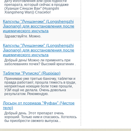
дату изготовления или срок годности
препарата, который сейчас в продаже
(Хуанши Сяншэн Ван" (Huangshi
Xiangsheng Wan)) Спасибо!
Капсулы "Луншэнчжи" (Longshengzhi
Jiaonang) для восстановления после
ишемического инсульта
Здравствуйте. Можно.
Капсулы "Луншэнчжи" (Longshengzhi
Jiaonang) для восстановления после
ишемического инсульта
Добрый день! Можно ли применять при
заболеваниях почек? Высокий креатинин .
Таблетки "Руписяо" (Rupixiao)
Принимаю уже третью баночку, таблетки и
правда работают, прошла тяжесть в груди,
неприятные ноющие боли тоже прошли,
УЗИ ещё не делала. Очень довольна
результатом. Рекомендую.
Лосьон от псориаза "Фуфан" (Чистое
тело)
Добрый день. Этот препарат очень
хороший. Только ним и спасаюсь. Хотелось
бы приобрести свежего выпуска...