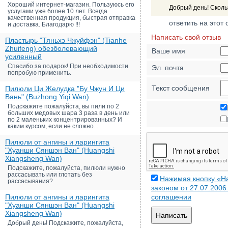
Хороший интернет-магазин. Пользуюсь его
Добрый день! Сколь
услугами уже более 10 лет. Всегда
качественная продукция, быстрая отправка
ответить на этот 
и доставка. Благодарю !!!
Написать свой отзыв
Пластырь "Тяньхэ Чжуйфэн" (Tianhe
Zhuifeng) обезболевающий
Ваше имя
усиленный
Спасибо за подарок! При необходимости
Эл. почта
попробую применить.
Текст сообщения
Пилюли Ци Желудка "Бу Чжун И Ци
Вань" (Buzhong Yiqi Wan)
Подскажите пожалуйста, вы пили по 2
больших медовых шара 3 раза в день или
по 2 маленьких концентрированных? И
каким курсом, если не сложно...
Пилюли от ангины и ларингита
"Хуанши Сяншэн Ван" (Huangshi
Xiangsheng Wan)
Подскажите, пожалуйста, пилюли нужно
рассасывать или глотать без
Нажимая кнопку «На
рассасывания?
законом от 27.07.200
Пилюли от ангины и ларингита
соглашении
"Хуанши Сяншэн Ван" (Huangshi
Xiangsheng Wan)
Написать
Добрый день! Подскажите, пожалуйста,