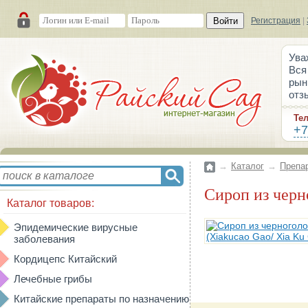
Войти
Регистрация
|
Ува
Вся
рын
отз
Те
+7
→
Каталог
→
Препа
Сироп из чер
Каталог товаров:
Эпидемические вирусные
заболевания
Кордицепс Китайский
Лечебные грибы
Китайские препараты по назначению