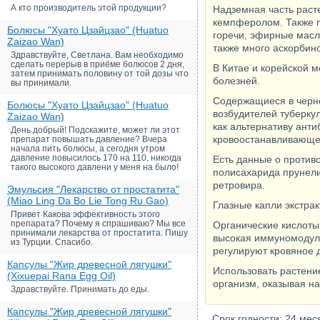
А кто производитель этой продукции?
Надземная часть раст
кемпферолом. Также п
Болюсы "Хуато Цзайцзао" (Huatuo
горечи, эфирные масла
Zaizao Wan)
также много аскорбино
Здравствуйте, Светлана. Вам необходимо
сделать перерыв в приёме болюсов 2 дня,
В Китае и корейской м
затем принимать половину от той дозы что
болезней.
вы принимали.
Содержащиеся в черно
Болюсы "Хуато Цзайцзао" (Huatuo
возбудителей туберку
Zaizao Wan)
как альтернативу ант
День добрый! Подскажите, может ли этот
кровоостанавливающее
препарат повышать давление? Вчера
начала пить болюсы, а сегодня утром
давление повысилось 170 на 110, никогда
Есть данные о противо
такого высокого давлени у меня на было!
полисахарида прунели
ретровира.
Эмульсия "Лекарство от простатита"
(Miao Ling Da Bo Lie Tong Ru Gao)
Глазные капли экстрак
Привет Какова эффективность этого
препарата? Почему я спрашиваю? Мы все
Органические кислоты
принимали лекарства от простатита. Пишу
высокая иммуномодули
из Турции. Спасибо.
регулируют кровяное 
Капсулы "Жир древесной лягушки"
Использовать растени
(Xixuepai Rana Egg Oil)
организм, оказывая на
Здравствуйте. Принимать до еды.
Капсулы "Жир древесной лягушки"
Срок годности: 24 мес