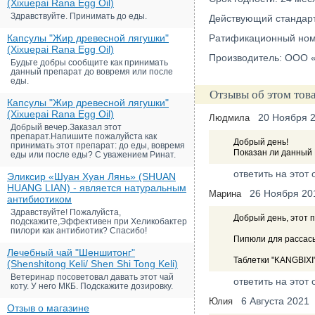
(Xixuepai Rana Egg Oil)
Здравствуйте. Принимать до еды.
Действующий стандарт:
Капсулы "Жир древесной лягушки"
Ратификационный ном
(Xixuepai Rana Egg Oil)
Производитель: ООО «У
Будьте добры сообщите как принимать
данный препарат до вовремя или после
еды.
Отзывы об этом тов
Капсулы "Жир древесной лягушки"
(Xixuepai Rana Egg Oil)
20 Ноября 
Людмила
Добрый вечер.Заказал этот
препарат.Напишите пожалуйста как
Добрый день!
принимать этот препарат: до еды, вовремя
Показан ли данный 
еды или после еды? С уважением Ринат.
ответить на этот 
Эликсир «Шуан Хуан Лянь» (SHUAN
HUANG LIAN) - является натуральным
26 Ноября 20
Марина
антибиотиком
Здравствуйте! Пожалуйста,
Добрый день, этот 
подскажите,Эффективен при Хеликобактер
пилори как антибиотик? Спасибо!
Пипюли для рассасыв
Лечебный чай "Шеншитонг"
Таблетки "KANGBIXI
(Shenshitong Keli/ Shen Shi Tong Keli)
Ветеринар посоветовал давать этот чай
ответить на этот 
коту. У него МКБ. Подскажите дозировку.
6 Августа 2021
Юлия
Отзыв о магазине