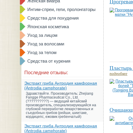
Женская виагра
Прогреваю
Интим-спреи, гели, пролонгаторы
Средства для похудения
Японская косметика
Уход за лицом
Уход за волосами
Уход за телом
Средства от курения
Пластырь 
Последние отзывы:
подробнее
Экстракт гриба Антродия камфорная
(Antrodia camphorate)
Здравствуйте. Производитель: Zhejiang
Fangge Pharmaceutical Co., Ltd.
(??????????) — ведущий китайский
производитель, специализирующийся на
глубокой переработке лекарственных и
Очищающий
съедобных грибов (рейши, шиитаке,
кордицепс, ежовик гребенчатый)
Экстракт гриба Антродия камфорная
(Antrodia camphorate)