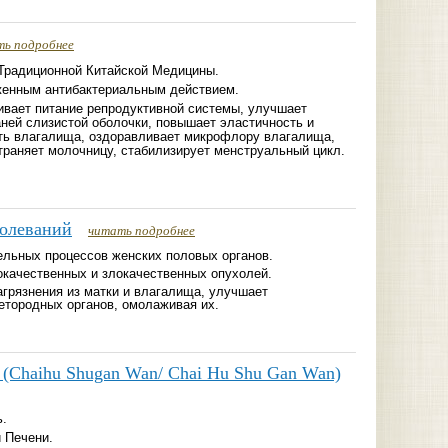
ть подробнее
 Традиционной Китайской Медицины.
енным антибактериальным действием.
ивает питание репродуктивной системы, улучшает
аней слизистой оболочки, повышает эластичность и
ть влагалища, оздоравливает микрофлору влагалища,
траняет молочницу, стабилизирует менструальный цикл.
болеваний
читать подробнее
ельных процессов женских половых органов.
окачественных и злокачественных опухолей.
грязнения из матки и влагалища, улучшает
етородных органов, омолаживая их.
(Chaihu Shugan Wan/ Chai Hu Shu Gan Wan)
.
 Печени.