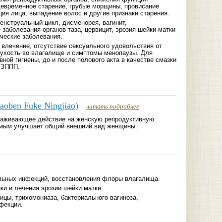
девременное старение, грубые морщины, провисание
ция лица, выпадение волос и другие признаки старения.
енструальный цикл, дисменорея, вагинит,
заболевания органов таза, цервицит, эрозия шейки матки
ические заболевания.
 влечение, отсутствие сексуального удовольствия от
 сухость во влагалище и симптомы менопаузы. Для
ной гигиены, до и после полового акта в качестве смазки
 ЗППП.
oben Fuke Ningjiao)
читать подробнее
аживающее действие на женскую репродуктивную
амым улучшает общий внешний вид женщины.
льных инфекций, восстановления флоры влагалища.
ки и лечения эрозии шейки матки.
цы, трихомониаза, бактериального вагиноза,
фекции.