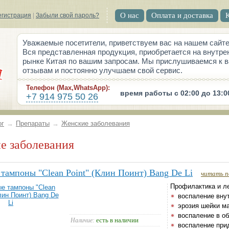
О нас
Оплата и доставка
егистрация
|
Забыли свой пароль?
Уважаемые посетители, приветствуем вас на нашем сайте
Вся представленная продукция, приобретается на внутре
рынке Китая по вашим запросам. Мы прислушиваемся к 
отзывам и постоянно улучшаем свой сервис.
Телефон (Max,WhatsApp):
время работы с 02:00 до 13:0
+7 914 975 50 26
ог
→
Препараты
→
Женские заболевания
ие заболевания
тампоны "Clean Point" (Клин Поинт) Bang De Li
читать п
Профилактика и ле
воспаление вну
эрозия шейки ма
воспаление в об
есть в наличии
Наличие:
воспаление при