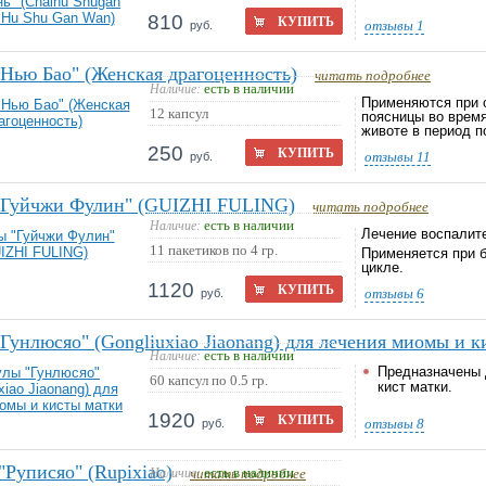
810
КУПИТЬ
отзывы
1
руб.
Нью Бао" (Женская драгоценность)
читать подробнее
есть в наличии
Наличие:
Применяются при с
12 капсул
поясницы во время
животе в период п
250
КУПИТЬ
отзывы
11
руб.
"Гуйчжи Фулин" (GUIZHI FULING)
читать подробнее
есть в наличии
Наличие:
Лечение воспалите
11 пакетиков по 4 гр.
Применяется при б
цикле.
1120
КУПИТЬ
отзывы
6
руб.
Гунлюсяо" (Gongliuxiao Jiaonang) для лечения миомы и 
есть в наличии
Наличие:
Предназначены 
60 капсул по 0.5 гр.
кист матки.
1920
КУПИТЬ
отзывы
8
руб.
"Руписяо" (Rupixiao)
есть в наличии
Наличие:
читать подробнее