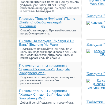
Хороший интернет-магазин. Пользуюсь его
услугами уже более 10 лет. Всегда
качественная продукция, быстрая отправка
и доставка. Благодарю !!!
Капсулы "
Пластырь "Тяньхэ Чжуйфэн" (Tianhe
Zhuifeng) обезболевающий
усиленный
Спасибо за подарок! При необходимости
попробую применить.
Пилюли Ци Желудка "Бу Чжун И Ци
Капсулы 
Вань" (Buzhong Yiqi Wan)
Подскажите пожалуйста, вы пили по 2
больших медовых шара 3 раза в день или
по 2 маленьких концентрированных? И
каким курсом, если не сложно...
Пилюли от ангины и ларингита
"Хуанши Сяншэн Ван" (Huangshi
Xiangsheng Wan)
Капсулы "
Подскажите, пожалуйста, пилюли нужно
рассасывать или глотать без
рассасывания?
Пилюли от ангины и ларингита
"Хуанши Сяншэн Ван" (Huangshi
Xiangsheng Wan)
Таблетки 
Добрый день! Подскажите, пожалуйста,