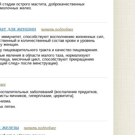
 стадии острого мастита, доброкачественных
 молочных желез.
рат для женщин
читать подробнее
иммунитет, способствуют восполнению жизненных сил,
твенный и количественный состав крови и уровень
 у женщин.
у пищеварительного тракта и качество пищеварения.
ые явления в области малого таза, нормализуют
лища, месячный цикл, способствуют прекращению
щий след» после менструации).
нее
воспалительных заболеваний (воспаление придатков,
исты яичников, гиперплазии, цервитита).
низма.
х пятен.
й железы
читать подробнее