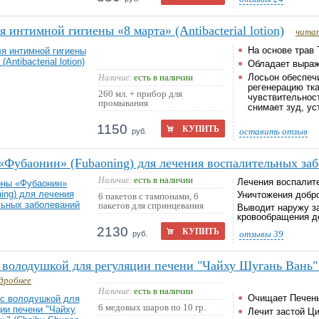
я интимной гигиены «8 марта» (Antibacterial lotion)
чита
На основе трав
Обладает выраж
есть в наличии
Наличие:
Лосьон обеспеч
регенерацию тк
260 мл. + прибор для
чувствительнос
промывания
снимает зуд, ус
1150
КУПИТЬ
оставить отзыв
руб.
Фубаонин» (Fubaoning) для лечения воспалительных за
есть в наличии
Наличие:
Лечения воспалит
Уничтожения добр
6 пакетов с тампонами, 6
пакетов для спринцевания
Выводит наружу за
кровообращения д
2130
КУПИТЬ
отзывы
39
руб.
володушкой для регуляции печени "Чайху Шугань Вань" 
дробнее
есть в наличии
Наличие:
Очищает Печень
6 медовых шаров по 10 гр.
Лечит застой Ци