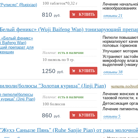
100 таблеток*0,32 г
Лечение начальной
новообразованиях
810
КУПИТЬ
отзывы
21
руб.
Белый феникс» (Wuji Baifeng Wan) тонизарующий препа
Пилюли повышают 
нормализуют качес
половых гормонов
Улучшают моторик
есть в наличии
Наличие:
Устраняют застойн
10 пилюль по 9 гр.
микрофлору влага
выделений («мажу
1250
КУПИТЬ
отзывы
38
руб.
илюли/болюсы "Золотая курица" (Jinji Pian)
читать подроб
Лечение женских 
есть в наличии
Наличие:
тазовой полости, к
Детоксикация орга
100 болюсов
Лечение пигментны
860
КУПИТЬ
отзывы
5
руб.
"Жухэ Саньцзе Пянь" (Ruhe Sanjie Pian) от рака молочно