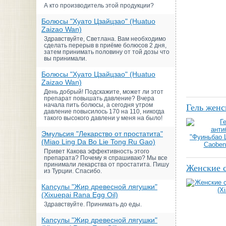
А кто производитель этой продукции?
Болюсы "Хуато Цзайцзао" (Huatuo
Zaizao Wan)
Здравствуйте, Светлана. Вам необходимо
сделать перерыв в приёме болюсов 2 дня,
затем принимать половину от той дозы что
вы принимали.
Болюсы "Хуато Цзайцзао" (Huatuo
Zaizao Wan)
День добрый! Подскажите, может ли этот
препарат повышать давление? Вчера
начала пить болюсы, а сегодня утром
Гель женс
давление повысилось 170 на 110, никогда
такого высокого давлени у меня на было!
Эмульсия "Лекарство от простатита"
(Miao Ling Da Bo Lie Tong Ru Gao)
Привет Какова эффективность этого
препарата? Почему я спрашиваю? Мы все
принимали лекарства от простатита. Пишу
Женские с
из Турции. Спасибо.
Капсулы "Жир древесной лягушки"
(Xixuepai Rana Egg Oil)
Здравствуйте. Принимать до еды.
Капсулы "Жир древесной лягушки"