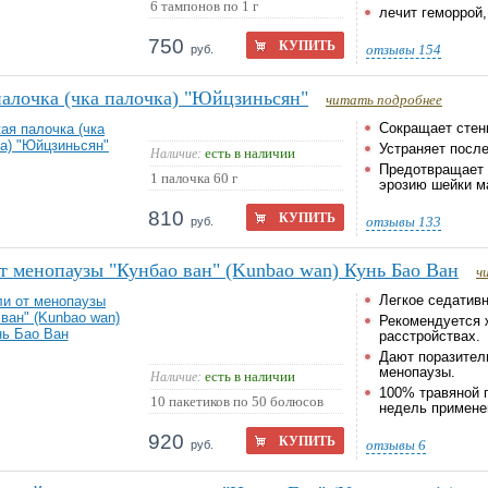
6 тампонов по 1 г
лечит геморрой,
750
КУПИТЬ
отзывы
154
руб.
алочка (чка палочка) "Юйцзиньсян"
читать подробнее
Сокращает стен
Устраняет после
есть в наличии
Наличие:
Предотвращает в
1 палочка 60 г
эрозию шейки м
810
КУПИТЬ
отзывы
133
руб.
 менопаузы "Кунбао ван" (Kunbao wan) Кунь Бао Ван
ч
Легкое седативн
Рекомендуется 
расстройствах.
Дают поразител
менопаузы.
есть в наличии
Наличие:
100% травяной 
10 пакетиков по 50 болюсов
недель примене
920
КУПИТЬ
отзывы
6
руб.