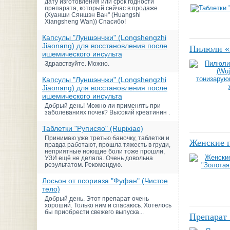
дату изготовления или срок годности
препарата, который сейчас в продаже
(Хуанши Сяншэн Ван" (Huangshi
Xiangsheng Wan)) Спасибо!
Капсулы "Луншэнчжи" (Longshengzhi
Jiaonang) для восстановления после
Пилюли «
ишемического инсульта
Здравствуйте. Можно.
Капсулы "Луншэнчжи" (Longshengzhi
Jiaonang) для восстановления после
ишемического инсульта
Добрый день! Можно ли применять при
заболеваниях почек? Высокий креатинин .
Таблетки "Руписяо" (Rupixiao)
Принимаю уже третью баночку, таблетки и
Женские п
правда работают, прошла тяжесть в груди,
неприятные ноющие боли тоже прошли,
УЗИ ещё не делала. Очень довольна
результатом. Рекомендую.
Лосьон от псориаза "Фуфан" (Чистое
тело)
Добрый день. Этот препарат очень
хороший. Только ним и спасаюсь. Хотелось
бы приобрести свежего выпуска...
Препарат 