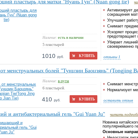
щий пластырь для матки "Нуань Гун" (Nuan gong tie)
ч
Активизирует де
сокращения мат
Улучшает работ
Снимает предме
Ускоряет процес
предотвращает 
есть в наличии
Наличие:
Убирает лишний 
5 пластырей
своевременно п
1010
КУПИТЬ
отзывы
1
руб.
от менструальных болей "Тунцзин Баоцзянь" (Tongjing Bao
в пути
Наличие:
Снимает менстр
6 пластырей.
Нормализует ме
410
КУПИТЬ
оставить отзыв
руб.
 и антибактериальный гель "Gui Yuan Ju"
читать подроб
Новинка китайског
популярнейшего ге
Основные направ
Недостаток пит