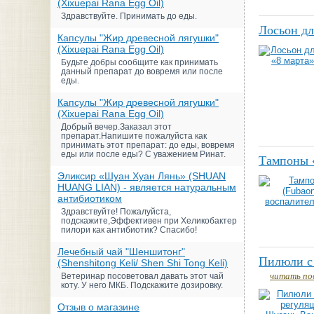
(Xixuepai Rana Egg Oil)
Здравствуйте. Принимать до еды.
Лосьон дл
Капсулы "Жир древесной лягушки"
(Xixuepai Rana Egg Oil)
Будьте добры сообщите как принимать
данный препарат до вовремя или после
еды.
Капсулы "Жир древесной лягушки"
(Xixuepai Rana Egg Oil)
Добрый вечер.Заказал этот
препарат.Напишите пожалуйста как
принимать этот препарат: до еды, вовремя
еды или после еды? С уважением Ринат.
Тампоны «
Эликсир «Шуан Хуан Лянь» (SHUAN
HUANG LIAN) - является натуральным
антибиотиком
Здравствуйте! Пожалуйста,
подскажите,Эффективен при Хеликобактер
пилори как антибиотик? Спасибо!
Лечебный чай "Шеншитонг"
Пилюли с 
(Shenshitong Keli/ Shen Shi Tong Keli)
читать по
Ветеринар посоветовал давать этот чай
коту. У него МКБ. Подскажите дозировку.
Отзыв о магазине