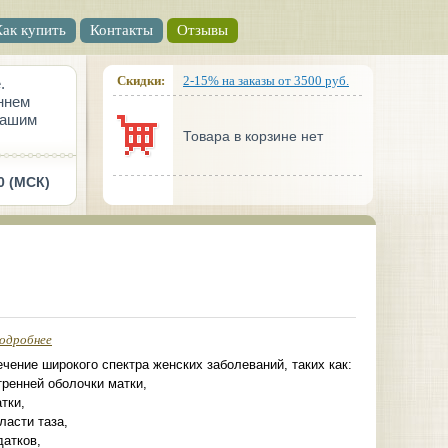
Как купить
Контакты
Отзывы
Скидки:
2-15% на заказы от 3500 руб.
.
ннем
вашим
Товара в корзине нет
0 (МСК)
одробнее
чение широкого спектра женских заболеваний, таких как:
тренней оболочки матки,
тки,
ласти таза,
датков,