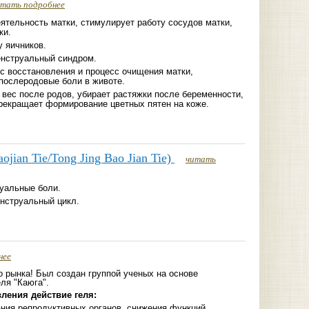
итать подробнее
ятельность матки, стимулирует работу сосудов матки,
ки.
у яичников.
нструальный синдром.
с восстановления и процесс очищения матки,
послеродовые боли в животе.
вес после родов, убирает растяжки после беременности,
рекращает формирование цветных пятен на коже.
jian Tie/Tong Jing Bao Jian Tie)
читать
уальные боли.
нструальный цикл.
нее
о рынка! Был создан группой ученых на основе
ля "Каюга".
ления действие геля:
ания репродуктивных органов, снижения функций