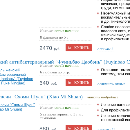
яичников, преж
груди, пигмента
Нерегулярный м
воспалительные 
и др. гинеколог
Слабое половое
есть в наличии
Наличие:
полового акта,
женской ежеднев
8 флаконов по 5 г
и профилактики
2470
КУПИТЬ
отзывы
3
руб.
кий антибактериальный "Фуиньбао Цаобэнь" (Fuyinbao Ca
есть в наличии
Наличие:
Оказывает омол
6 тюбиков по 5 гр.
систему, тем с
640
КУПИТЬ
оставить отзыв
руб.
вечи "Сяоми Шуан" (Xiao Mi Shuan)
читать подробнее
Лечение вагина
есть в наличии
Наличие:
Для профилакти
5 суппозиториев по 3 г и 5
Лечения молочни
тампонов
гонококковой ин
880
КУПИТЬ
отзывы
24
руб.