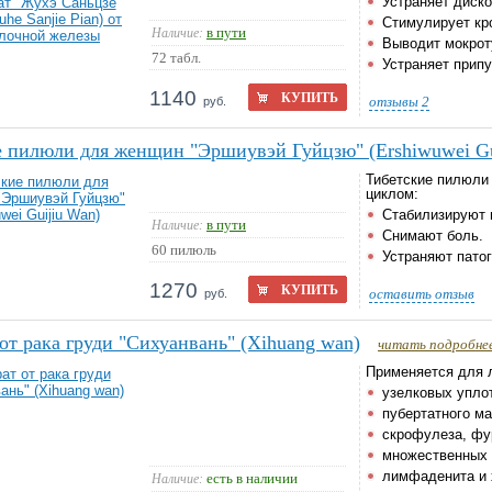
Устраняет диско
Стимулирует кр
в пути
Наличие:
Выводит мокрот
72 табл.
Устраняет припу
1140
КУПИТЬ
отзывы
2
руб.
 пилюли для женщин "Эршиувэй Гуйцзю" (Ershiwuwei Gu
Тибетские пилюли
циклом:
Стабилизируют 
в пути
Наличие:
Снимают боль.
60 пилюль
Устраняют патог
1270
КУПИТЬ
оставить отзыв
руб.
от рака груди "Сихуанвань" (Xihuang wan)
читать подробне
Применяется для 
узелковых упло
пубертатного ма
скрофулеза, фу
множественных 
лимфаденита и 
есть в наличии
Наличие: