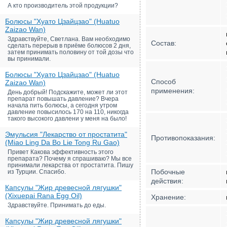
А кто производитель этой продукции?
Болюсы "Хуато Цзайцзао" (Huatuo
Zaizao Wan)
Здравствуйте, Светлана. Вам необходимо
Состав:
сделать перерыв в приёме болюсов 2 дня,
затем принимать половину от той дозы что
вы принимали.
Болюсы "Хуато Цзайцзао" (Huatuo
Способ
Zaizao Wan)
применения:
День добрый! Подскажите, может ли этот
препарат повышать давление? Вчера
начала пить болюсы, а сегодня утром
давление повысилось 170 на 110, никогда
такого высокого давлени у меня на было!
Эмульсия "Лекарство от простатита"
Противопоказания:
(Miao Ling Da Bo Lie Tong Ru Gao)
Привет Какова эффективность этого
препарата? Почему я спрашиваю? Мы все
принимали лекарства от простатита. Пишу
Побочные
из Турции. Спасибо.
действия:
Капсулы "Жир древесной лягушки"
(Xixuepai Rana Egg Oil)
Хранение:
Здравствуйте. Принимать до еды.
Капсулы "Жир древесной лягушки"