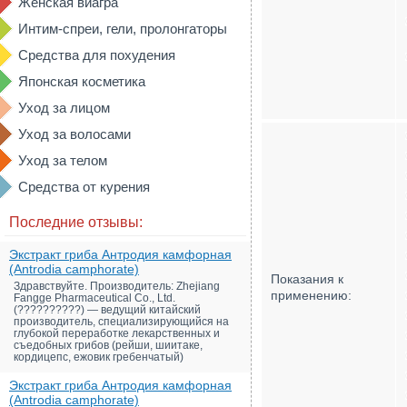
Женская виагра
Интим-спреи, гели, пролонгаторы
Средства для похудения
Японская косметика
Уход за лицом
Уход за волосами
Уход за телом
Средства от курения
Последние отзывы:
Экстракт гриба Антродия камфорная
(Antrodia camphorate)
Показания к
Здравствуйте. Производитель: Zhejiang
применению:
Fangge Pharmaceutical Co., Ltd.
(??????????) — ведущий китайский
производитель, специализирующийся на
глубокой переработке лекарственных и
съедобных грибов (рейши, шиитаке,
кордицепс, ежовик гребенчатый)
Экстракт гриба Антродия камфорная
(Antrodia camphorate)