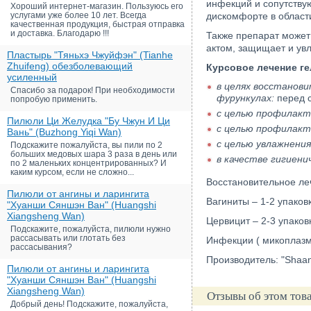
инфекций и сопутству
Хороший интернет-магазин. Пользуюсь его
услугами уже более 10 лет. Всегда
дискомфорте в области
качественная продукция, быстрая отправка
и доставка. Благодарю !!!
Также препарат может
актом, защищает и увл
Пластырь "Тяньхэ Чжуйфэн" (Tianhe
Zhuifeng) обезболевающий
Курсовое лечение ге
усиленный
в целях восстанови
Спасибо за подарок! При необходимости
фурункулах:
перед с
попробую применить.
с целью профилакт
Пилюли Ци Желудка "Бу Чжун И Ци
с целью профилакт
Вань" (Buzhong Yiqi Wan)
с целью увлажнения
Подскажите пожалуйста, вы пили по 2
больших медовых шара 3 раза в день или
в качестве гигиени
по 2 маленьких концентрированных? И
каким курсом, если не сложно...
Восстановительное леч
Пилюли от ангины и ларингита
Вагиниты – 1-2 упаков
"Хуанши Сяншэн Ван" (Huangshi
Xiangsheng Wan)
Цервицит – 2-3 упаков
Подскажите, пожалуйста, пилюли нужно
рассасывать или глотать без
Инфекции ( микоплазма
рассасывания?
Производитель: "Shaanx
Пилюли от ангины и ларингита
"Хуанши Сяншэн Ван" (Huangshi
Xiangsheng Wan)
Отзывы об этом тов
Добрый день! Подскажите, пожалуйста,