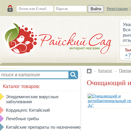
Войти
Регистрация
|
Ува
Вся
рын
отз
Те
+7
→
Каталог
→
Препа
Очищающий и
Каталог товаров:
Эпидемические вирусные
заболевания
Кордицепс Китайский
Лечебные грибы
Китайские препараты по назначению