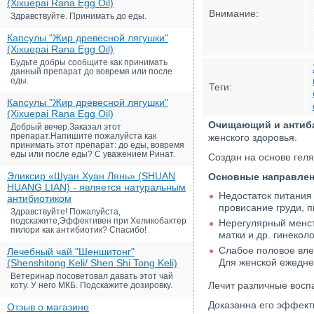
(Xixuepai Rana Egg Oil)
Внимание:
Здравствуйте. Принимать до еды.
Капсулы "Жир древесной лягушки"
(Xixuepai Rana Egg Oil)
Будьте добры сообщите как принимать
данный препарат до вовремя или после
еды.
Теги:
Капсулы "Жир древесной лягушки"
(Xixuepai Rana Egg Oil)
Очищающий и антиба
Добрый вечер.Заказал этот
препарат.Напишите пожалуйста как
женского здоровья.
принимать этот препарат: до еды, вовремя
еды или после еды? С уважением Ринат.
Создан на основе геля
Эликсир «Шуан Хуан Лянь» (SHUAN
Основные направлени
HUANG LIAN) - является натуральным
Недостаток питания
антибиотиком
провисание груди, п
Здравствуйте! Пожалуйста,
подскажите,Эффективен при Хеликобактер
Нерегулярный менст
пилори как антибиотик? Спасибо!
матки и др. гинекол
Слабое половое влеч
Лечебный чай "Шеншитонг"
Для женской ежеднев
(Shenshitong Keli/ Shen Shi Tong Keli)
Ветеринар посоветовал давать этот чай
Лечит различные восп
коту. У него МКБ. Подскажите дозировку.
Доказанна его эффекти
Отзыв о магазине