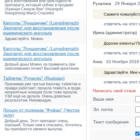
дату изготовления или срок годности
29 Января 
Рузалина
препарата, который сейчас в продаже
(Хуанши Сяншэн Ван" (Huangshi
Xiangsheng Wan)) Спасибо!
Скажите пожалуйста
Капсулы "Луншэнчжи" (Longshengzhi
ответить на этот 
Jiaonang) для восстановления после
ишемического инсульта
Ирина (администратор)
Здравствуйте. Можно.
Дорогие клиенты! П
Капсулы "Луншэнчжи" (Longshengzhi
ответить на этот 
Jiaonang) для восстановления после
ишемического инсульта
10 Ноября 2018
Анна
Добрый день! Можно ли применять при
заболеваниях почек? Высокий креатинин .
Здравствуйте. Мне н
Таблетки "Руписяо" (Rupixiao)
ответить на этот 
Принимаю уже третью баночку, таблетки и
правда работают, прошла тяжесть в груди,
Написать свой отзыв
неприятные ноющие боли тоже прошли,
УЗИ ещё не делала. Очень довольна
Ваше имя
результатом. Рекомендую.
Эл. почта
Лосьон от псориаза "Фуфан" (Чистое
тело)
Добрый день. Этот препарат очень
Текст сообщения
хороший. Только ним и спасаюсь. Хотелось
бы приобрести свежего выпуска...