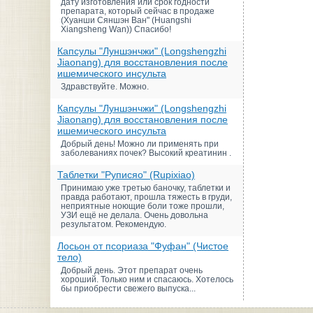
дату изготовления или срок годности
препарата, который сейчас в продаже
(Хуанши Сяншэн Ван" (Huangshi
Xiangsheng Wan)) Спасибо!
Капсулы "Луншэнчжи" (Longshengzhi
Jiaonang) для восстановления после
ишемического инсульта
Здравствуйте. Можно.
Капсулы "Луншэнчжи" (Longshengzhi
Jiaonang) для восстановления после
ишемического инсульта
Добрый день! Можно ли применять при
заболеваниях почек? Высокий креатинин .
Таблетки "Руписяо" (Rupixiao)
Принимаю уже третью баночку, таблетки и
правда работают, прошла тяжесть в груди,
неприятные ноющие боли тоже прошли,
УЗИ ещё не делала. Очень довольна
результатом. Рекомендую.
Лосьон от псориаза "Фуфан" (Чистое
тело)
Добрый день. Этот препарат очень
хороший. Только ним и спасаюсь. Хотелось
бы приобрести свежего выпуска...