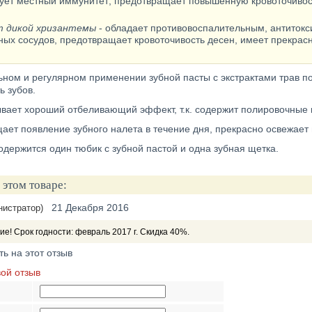
ует местный иммунитет; предотвращает повышенную кровоточиво
т дикой хризантемы
- обладает противовоспалительным, антитокс
ных сосудов, предотвращает кровоточивость десен, имеет прекрас
ьном и регулярном применении зубной пасты с экстрактами трав п
ь зубов.
ывает хороший отбеливающий эффект, т.к. содержит полировочные 
ет появление зубного налета в течение дня, прекрасно освежает 
одержится один тюбик с зубной пастой и одна зубная щетка.
 этом товаре:
21 Декабря 2016
нистратор)
е! Срок годности: февраль 2017 г. Скидка 40%.
ть на этот отзыв
вой отзыв