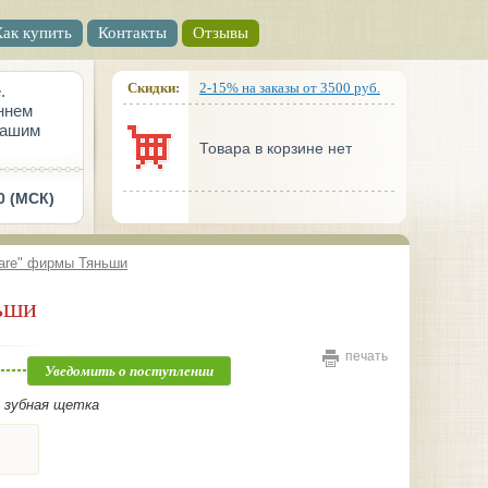
Как купить
Контакты
Отзывы
Скидки:
2-15% на заказы от 3500 руб.
.
ннем
вашим
Товара в корзине нет
0 (МСК)
care" фирмы Тяньши
ньши
печать
Уведомить о поступлении
+ зубная щетка