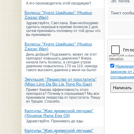
Эл. почта
А кто производитель этой продукции?
Болюсы "Хуато Цзайцзао" (Huatuo
Текст сооб
Zaizao Wan)
Здравствуйте, Светлана. Вам необходимо
сделать перерыв в приёме болюсов 2 дня,
затем принимать половину от той дозы что
вы принимали.
Болюсы "Хуато Цзайцзао" (Huatuo
Zaizao Wan)
День добрый! Подскажите, может ли этот
препарат повышать давление? Вчера
начала пить болюсы, а сегодня утром
Нажимая 
давление повысилось 170 на 110, никогда
такого высокого давлени у меня на было!
законом от
соглашении
Эмульсия "Лекарство от простатита"
(Miao Ling Da Bo Lie Tong Ru Gao)
Написать
Привет Какова эффективность этого
препарата? Почему я спрашиваю? Мы все
принимали лекарства от простатита. Пишу
из Турции. Спасибо.
Капсулы "Жир древесной лягушки"
(Xixuepai Rana Egg Oil)
Здравствуйте. Принимать до еды.
Капсулы "Жир древесной лягушки"