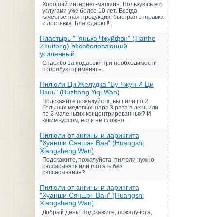
Хороший интернет-магазин. Пользуюсь его
услугами уже более 10 лет. Всегда
качественная продукция, быстрая отправка
и доставка. Благодарю !!!
Пластырь "Тяньхэ Чжуйфэн" (Tianhe
Zhuifeng) обезболевающий
усиленный
Спасибо за подарок! При необходимости
попробую применить.
Пилюли Ци Желудка "Бу Чжун И Ци
Вань" (Buzhong Yiqi Wan)
Подскажите пожалуйста, вы пили по 2
больших медовых шара 3 раза в день или
по 2 маленьких концентрированных? И
каким курсом, если не сложно...
Пилюли от ангины и ларингита
"Хуанши Сяншэн Ван" (Huangshi
Xiangsheng Wan)
Подскажите, пожалуйста, пилюли нужно
рассасывать или глотать без
рассасывания?
Пилюли от ангины и ларингита
"Хуанши Сяншэн Ван" (Huangshi
Xiangsheng Wan)
Добрый день! Подскажите, пожалуйста,