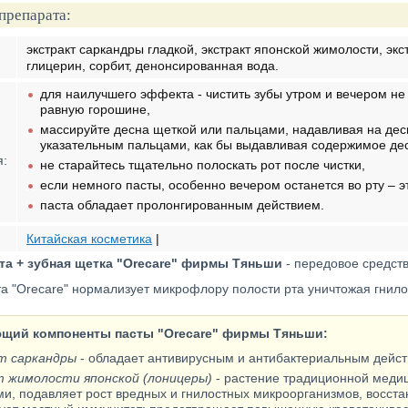
препарата:
экстракт саркандры гладкой, экстракт японской жимолости, эк
глицерин, сорбит, денонсированная вода.
для наилучшего эффекта - чистить зубы утром и вечером не
равную горошине,
массируйте десна щеткой или пальцами, надавливая на дес
указательным пальцами, как бы выдавливая содержимое де
я:
не старайтесь тщательно полоскать рот после чистки,
если немного пасты, особенно вечером останется во рту – эт
паста обладает пролонгированным действием.
Китайская косметика
|
та + зубная щетка "Orecare" фирмы Тяньши
- передовое средст
а "Orecare" нормализует микрофлору полости рта уничтожая гнило
щий компоненты пасты "Orecare" фирмы Тяньши:
т саркандры
- обладает антивирусным и антибактериальным дейст
 жимолости японской (лоницеры)
- растение традиционной меди
ми, подавляет рост вредных и гнилостных микроорганизмов, восст