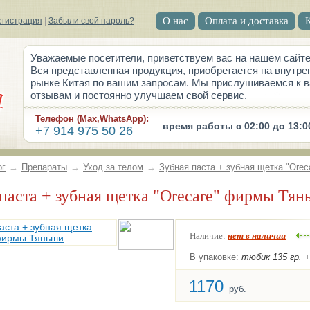
О нас
Оплата и доставка
егистрация
|
Забыли свой пароль?
Уважаемые посетители, приветствуем вас на нашем сайте
Вся представленная продукция, приобретается на внутре
рынке Китая по вашим запросам. Мы прислушиваемся к 
отзывам и постоянно улучшаем свой сервис.
Телефон (Max,WhatsApp):
время работы с 02:00 до 13:0
+7 914 975 50 26
ог
→
Препараты
→
Уход за телом
→
Зубная паста + зубная щетка "Ore
 паста + зубная щетка "Orecare" фирмы Тя
Наличие:
нет в наличии
В упаковке:
тюбик 135 гр. 
1170
руб.