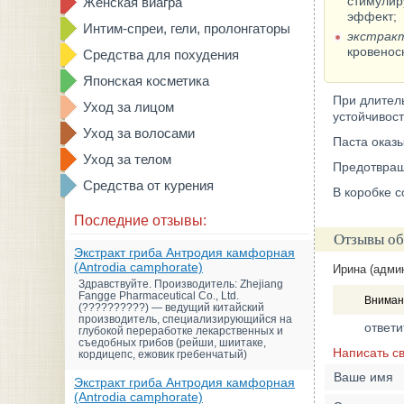
стимулир
Женская виагра
эффект;
Интим-спреи, гели, пролонгаторы
экстрак
кровенос
Средства для похудения
Японская косметика
При длител
Уход за лицом
устойчивост
Уход за волосами
Паста оказ
Уход за телом
Предотвраща
Средства от курения
В коробке с
Последние отзывы:
Отзывы об
Экстракт гриба Антродия камфорная
(Antrodia camphorate)
Ирина (адми
Здравствуйте. Производитель: Zhejiang
Fangge Pharmaceutical Co., Ltd.
Внимани
(??????????) — ведущий китайский
производитель, специализирующийся на
ответи
глубокой переработке лекарственных и
съедобных грибов (рейши, шиитаке,
Написать с
кордицепс, ежовик гребенчатый)
Ваше имя
Экстракт гриба Антродия камфорная
(Antrodia camphorate)