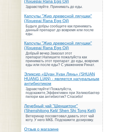
(Xixuepai Rana Egg Oil)
Здравствуйте. Принимать до еды.
Капсулы "Жир древесной лягушки"
(Xixuepai Rana Egg Oil)
Будьте добры сообщите как принимать
данный препарат до вовремя или после
еды.
Капсулы "Жир древесной лягушки"
(Xixuepai Rana Egg Oil)
Добрый вечер.Заказал этот
препарат.Напишите пожалуйста как
принимать этот препарат: до еды, вовремя
еды или после еды? С уважением Ринат.
Эликсир «Шуан Хуан Лянь» (SHUAN
HUANG LIAN) - является натуральным
антибиотиком
Здравствуйте! Пожалуйста,
подскажите,Эффективен при Хеликобактер
пилори как антибиотик? Спасибо!
Лечебный чай "Шеншитонг"
(Shenshitong Keli/ Shen Shi Tong Keli)
Ветеринар посоветовал давать этот чай
коту. У него МКБ. Подскажите дозировку.
Отзыв о магазине