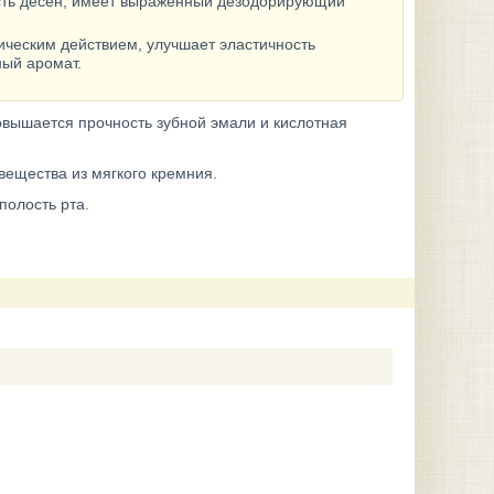
сть десен; имеет выраженный дезодорирующий
ическим действием, улучшает эластичность
ный аромат.
овышается прочность зубной эмали и кислотная
вещества из мягкого кремния.
полость рта.