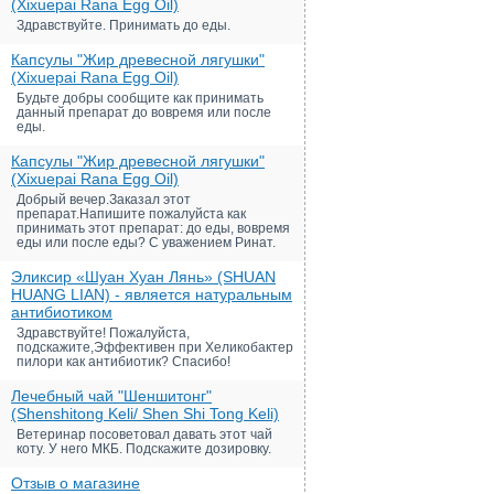
(Xixuepai Rana Egg Oil)
Здравствуйте. Принимать до еды.
Капсулы "Жир древесной лягушки"
(Xixuepai Rana Egg Oil)
Будьте добры сообщите как принимать
данный препарат до вовремя или после
еды.
Капсулы "Жир древесной лягушки"
(Xixuepai Rana Egg Oil)
Добрый вечер.Заказал этот
препарат.Напишите пожалуйста как
принимать этот препарат: до еды, вовремя
еды или после еды? С уважением Ринат.
Эликсир «Шуан Хуан Лянь» (SHUAN
HUANG LIAN) - является натуральным
антибиотиком
Здравствуйте! Пожалуйста,
подскажите,Эффективен при Хеликобактер
пилори как антибиотик? Спасибо!
Лечебный чай "Шеншитонг"
(Shenshitong Keli/ Shen Shi Tong Keli)
Ветеринар посоветовал давать этот чай
коту. У него МКБ. Подскажите дозировку.
Отзыв о магазине