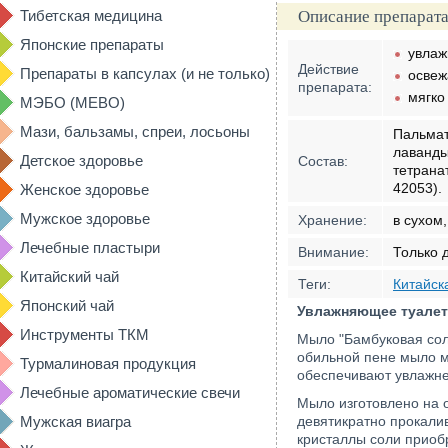
Тибетская медицина
Описание препарата
Японские препараты
увла
Действие
Препараты в капсулах (и не только)
осве
препарата:
мягко
МЭБО (MEBO)
Мази, бальзамы, спреи, лосьоны
Пальмат
лаванды
Детское здоровье
Состав:
тетрана
42053).
Женское здоровье
Мужское здоровье
Хранение:
в сухом
Лечебные пластыри
Внимание:
Только 
Китайский чай
Теги:
Китайск
Японский чай
Увлажняющее туалет
Инструменты ТКМ
Мыло "Бамбуковая сол
обильной пене мыло м
Турмалиновая продукция
обеспечивают увлажне
Лечебные ароматические свечи
Мыло изготовлено на 
Мужская виагра
девятикратно прокали
кристаллы соли приоб