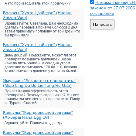
Нажимая кнопку «На
А кто производитель этой продукции?
законом от 27.07.200
Болюсы "Хуато Цзайцзао" (Huatuo
соглашении
Zaizao Wan)
Здравствуйте, Светлана. Вам необходимо
Написать
сделать перерыв в приёме болюсов 2 дня,
затем принимать половину от той дозы что
вы принимали.
Болюсы "Хуато Цзайцзао" (Huatuo
Zaizao Wan)
День добрый! Подскажите, может ли этот
препарат повышать давление? Вчера
начала пить болюсы, а сегодня утром
давление повысилось 170 на 110, никогда
такого высокого давлени у меня на было!
Эмульсия "Лекарство от простатита"
(Miao Ling Da Bo Lie Tong Ru Gao)
Привет Какова эффективность этого
препарата? Почему я спрашиваю? Мы все
принимали лекарства от простатита. Пишу
из Турции. Спасибо.
Капсулы "Жир древесной лягушки"
(Xixuepai Rana Egg Oil)
Здравствуйте. Принимать до еды.
Капсулы "Жир древесной лягушки"