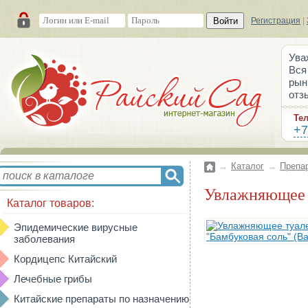
Войти
Регистрация
|
Ува
Вся
рын
отз
Те
+7
→
Каталог
→
Препа
Увлажняющее 
Каталог товаров:
Эпидемические вирусные
заболевания
Кордицепс Китайский
Лечебные грибы
Китайские препараты по назначению