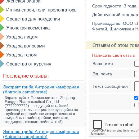
Женская виагра
Срок годности: 3 года.
Интим-спреи, гели, пролонгаторы
Действующий стандарт
Средства для похудения
Производство: ООО «Пе
Японская косметика
Фэнтай, Шилючжуан Н
Уход за лицом
Отзывы об этом тов
Уход за волосами
Уход за телом
Написать свой отзыв
Средства от курения
Ваше имя
Эл. почта
Последние отзывы:
Текст сообщения
Экстракт гриба Антродия камфорная
(Antrodia camphorate)
Здравствуйте. Производитель: Zhejiang
Fangge Pharmaceutical Co., Ltd.
(??????????) — ведущий китайский
производитель, специализирующийся на
глубокой переработке лекарственных и
съедобных грибов (рейши, шиитаке,
кордицепс, ежовик гребенчатый)
Экстракт гриба Антродия камфорная
(Antrodia camphorate)