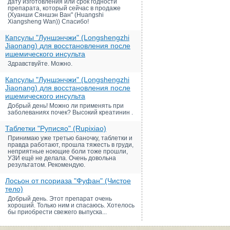
дату изготовления или срок годности
препарата, который сейчас в продаже
(Хуанши Сяншэн Ван" (Huangshi
Xiangsheng Wan)) Спасибо!
Капсулы "Луншэнчжи" (Longshengzhi
Jiaonang) для восстановления после
ишемического инсульта
Здравствуйте. Можно.
Капсулы "Луншэнчжи" (Longshengzhi
Jiaonang) для восстановления после
ишемического инсульта
Добрый день! Можно ли применять при
заболеваниях почек? Высокий креатинин .
Таблетки "Руписяо" (Rupixiao)
Принимаю уже третью баночку, таблетки и
правда работают, прошла тяжесть в груди,
неприятные ноющие боли тоже прошли,
УЗИ ещё не делала. Очень довольна
результатом. Рекомендую.
Лосьон от псориаза "Фуфан" (Чистое
тело)
Добрый день. Этот препарат очень
хороший. Только ним и спасаюсь. Хотелось
бы приобрести свежего выпуска...