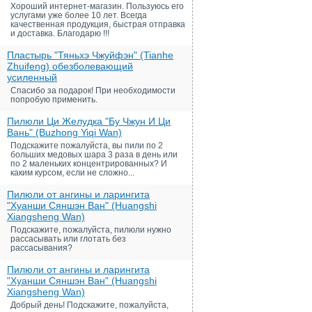
Хороший интернет-магазин. Пользуюсь его
услугами уже более 10 лет. Всегда
качественная продукция, быстрая отправка
и доставка. Благодарю !!!
Пластырь "Тяньхэ Чжуйфэн" (Tianhe
Zhuifeng) обезболевающий
усиленный
Спасибо за подарок! При необходимости
попробую применить.
Пилюли Ци Желудка "Бу Чжун И Ци
Вань" (Buzhong Yiqi Wan)
Подскажите пожалуйста, вы пили по 2
больших медовых шара 3 раза в день или
по 2 маленьких концентрированных? И
каким курсом, если не сложно...
Пилюли от ангины и ларингита
"Хуанши Сяншэн Ван" (Huangshi
Xiangsheng Wan)
Подскажите, пожалуйста, пилюли нужно
рассасывать или глотать без
рассасывания?
Пилюли от ангины и ларингита
"Хуанши Сяншэн Ван" (Huangshi
Xiangsheng Wan)
Добрый день! Подскажите, пожалуйста,