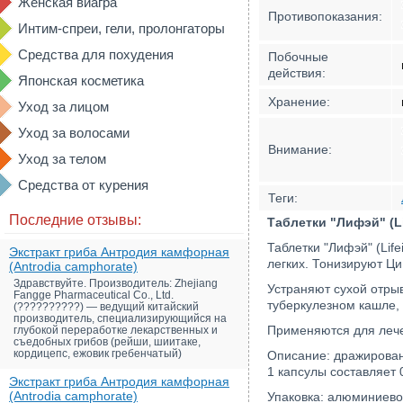
Женская виагра
Противопоказания:
Интим-спреи, гели, пролонгаторы
Средства для похудения
Побочные
действия:
Японская косметика
Хранение:
Уход за лицом
Уход за волосами
Внимание:
Уход за телом
Средства от курения
Теги:
Последние отзывы:
Таблетки "Лифэй" (Li
Таблетки "Лифэй" (Lif
Экстракт гриба Антродия камфорная
легких. Тонизируют Ци
(Antrodia camphorate)
Здравствуйте. Производитель: Zhejiang
Устраняют сухой отры
Fangge Pharmaceutical Co., Ltd.
туберкулезном кашле, 
(??????????) — ведущий китайский
производитель, специализирующийся на
Применяются для лече
глубокой переработке лекарственных и
съедобных грибов (рейши, шиитаке,
кордицепс, ежовик гребенчатый)
Описание: дражирован
1 капсулы составляет 0
Экстракт гриба Антродия камфорная
(Antrodia camphorate)
Упаковка: алюминиево-