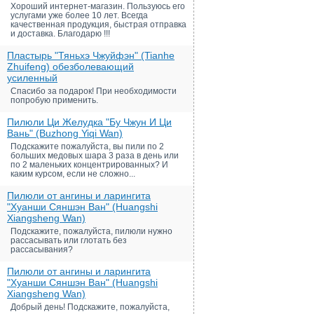
Хороший интернет-магазин. Пользуюсь его
услугами уже более 10 лет. Всегда
качественная продукция, быстрая отправка
и доставка. Благодарю !!!
Пластырь "Тяньхэ Чжуйфэн" (Tianhe
Zhuifeng) обезболевающий
усиленный
Спасибо за подарок! При необходимости
попробую применить.
Пилюли Ци Желудка "Бу Чжун И Ци
Вань" (Buzhong Yiqi Wan)
Подскажите пожалуйста, вы пили по 2
больших медовых шара 3 раза в день или
по 2 маленьких концентрированных? И
каким курсом, если не сложно...
Пилюли от ангины и ларингита
"Хуанши Сяншэн Ван" (Huangshi
Xiangsheng Wan)
Подскажите, пожалуйста, пилюли нужно
рассасывать или глотать без
рассасывания?
Пилюли от ангины и ларингита
"Хуанши Сяншэн Ван" (Huangshi
Xiangsheng Wan)
Добрый день! Подскажите, пожалуйста,