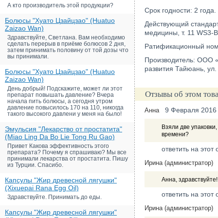
А кто производитель этой продукции?
Срок годности: 2 года.
Болюсы "Хуато Цзайцзао" (Huatuo
Действующий стандарт
Zaizao Wan)
медицины, т. 11 WS3-B
Здравствуйте, Светлана. Вам необходимо
сделать перерыв в приёме болюсов 2 дня,
Ратификационный ном
затем принимать половину от той дозы что
вы принимали.
Производитель: ООО «
развития Тайюань, ул.
Болюсы "Хуато Цзайцзао" (Huatuo
Zaizao Wan)
День добрый! Подскажите, может ли этот
Отзывы об этом тов
препарат повышать давление? Вчера
начала пить болюсы, а сегодня утром
давление повысилось 170 на 110, никогда
9 Февраля 2016
Анна
такого высокого давлени у меня на было!
Взяли две упаковки,
Эмульсия "Лекарство от простатита"
времени?
(Miao Ling Da Bo Lie Tong Ru Gao)
Привет Какова эффективность этого
ответить на этот 
препарата? Почему я спрашиваю? Мы все
принимали лекарства от простатита. Пишу
Ирина (администратор)
из Турции. Спасибо.
Капсулы "Жир древесной лягушки"
Анна, здравствуйте
(Xixuepai Rana Egg Oil)
ответить на этот 
Здравствуйте. Принимать до еды.
Ирина (администратор)
Капсулы "Жир древесной лягушки"