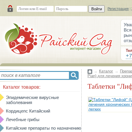
Войти
Регистрация
|
Ува
Вся
рын
отз
Те
+7
→
Каталог
→
Препа
Pian) для лечения хрони
Таблетки "Ли
Каталог товаров:
Эпидемические вирусные
заболевания
Кордицепс Китайский
Лечебные грибы
Китайские препараты по назначению