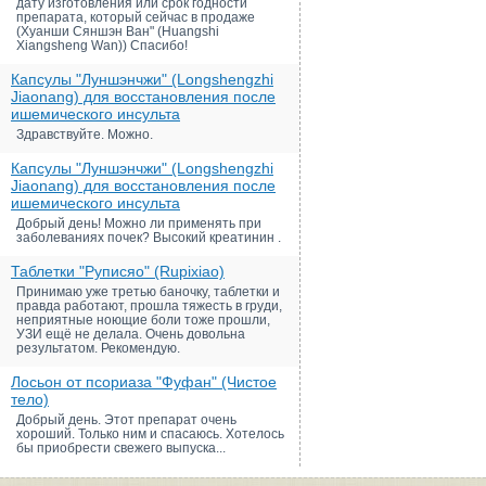
дату изготовления или срок годности
препарата, который сейчас в продаже
(Хуанши Сяншэн Ван" (Huangshi
Xiangsheng Wan)) Спасибо!
Капсулы "Луншэнчжи" (Longshengzhi
Jiaonang) для восстановления после
ишемического инсульта
Здравствуйте. Можно.
Капсулы "Луншэнчжи" (Longshengzhi
Jiaonang) для восстановления после
ишемического инсульта
Добрый день! Можно ли применять при
заболеваниях почек? Высокий креатинин .
Таблетки "Руписяо" (Rupixiao)
Принимаю уже третью баночку, таблетки и
правда работают, прошла тяжесть в груди,
неприятные ноющие боли тоже прошли,
УЗИ ещё не делала. Очень довольна
результатом. Рекомендую.
Лосьон от псориаза "Фуфан" (Чистое
тело)
Добрый день. Этот препарат очень
хороший. Только ним и спасаюсь. Хотелось
бы приобрести свежего выпуска...