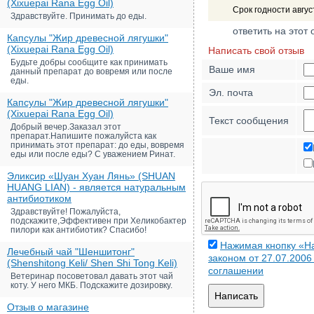
(Xixuepai Rana Egg Oil)
Срок годности авгус
Здравствуйте. Принимать до еды.
ответить на этот 
Капсулы "Жир древесной лягушки"
(Xixuepai Rana Egg Oil)
Написать свой отзыв
Будьте добры сообщите как принимать
Ваше имя
данный препарат до вовремя или после
еды.
Эл. почта
Капсулы "Жир древесной лягушки"
(Xixuepai Rana Egg Oil)
Текст сообщения
Добрый вечер.Заказал этот
препарат.Напишите пожалуйста как
принимать этот препарат: до еды, вовремя
еды или после еды? С уважением Ринат.
Эликсир «Шуан Хуан Лянь» (SHUAN
HUANG LIAN) - является натуральным
антибиотиком
Здравствуйте! Пожалуйста,
подскажите,Эффективен при Хеликобактер
пилори как антибиотик? Спасибо!
Нажимая кнопку «На
Лечебный чай "Шеншитонг"
законом от 27.07.200
(Shenshitong Keli/ Shen Shi Tong Keli)
соглашении
Ветеринар посоветовал давать этот чай
коту. У него МКБ. Подскажите дозировку.
Написать
Отзыв о магазине