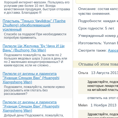
Хороший интернет-магазин. Пользуюсь его
услугами уже более 10 лет. Всегда
Описание: состав капс
качественная продукция, быстрая отправка
и доставка. Благодарю !!!
чувство онемения.
Пластырь "Тяньхэ Чжуйфэн" (Tianhe
Подробности: каждая к
Zhuifeng) обезболевающий
Срок годности: 5 лет.
усиленный
Спасибо за подарок! При необходимости
Утвержденный номер д
попробую применить.
Изготовитель: Yunnan B
Пилюли Ци Желудка "Бу Чжун И Ци
Вань" (Buzhong Yiqi Wan)
Смотрите также:
Аэроз
Подскажите пожалуйста, вы пили по 2
больших медовых шара 3 раза в день или
по 2 маленьких концентрированных? И
Отзывы об этом тов
каким курсом, если не сложно...
13 Августа 201
Ольга
Пилюли от ангины и ларингита
"Хуанши Сяншэн Ван" (Huangshi
Xiangsheng Wan)
Здравствуйте, подск
некоторые лекарства
Подскажите, пожалуйста, пилюли нужно
на китайский пласты
рассасывать или глотать без
рассасывания?
ответить на этот 
Пилюли от ангины и ларингита
1 Ноября 2013
Melen
"Хуанши Сяншэн Ван" (Huangshi
Xiangsheng Wan)
Здравствуйте, подс
Добрый день! Подскажите, пожалуйста,