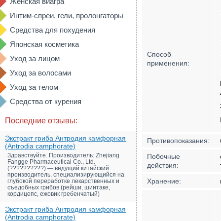
Женская виагра
Интим-спреи, гели, пролонгаторы
Средства для похудения
Японская косметика
Способ
Уход за лицом
применения:
Уход за волосами
Уход за телом
Средства от курения
Последние отзывы:
Экстракт гриба Антродия камфорная
Противопоказания:
(Antrodia camphorate)
Здравствуйте. Производитель: Zhejiang
Побочные
Fangge Pharmaceutical Co., Ltd.
действия:
(??????????) — ведущий китайский
производитель, специализирующийся на
Хранение:
глубокой переработке лекарственных и
съедобных грибов (рейши, шиитаке,
кордицепс, ежовик гребенчатый)
Экстракт гриба Антродия камфорная
(Antrodia camphorate)