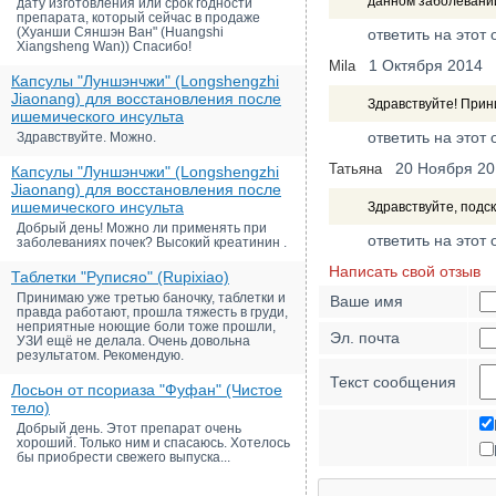
данном заболевани
дату изготовления или срок годности
препарата, который сейчас в продаже
(Хуанши Сяншэн Ван" (Huangshi
ответить на этот 
Xiangsheng Wan)) Спасибо!
1 Октября 2014
Mila
Капсулы "Луншэнчжи" (Longshengzhi
Jiaonang) для восстановления после
Здравствуйте! Прин
ишемического инсульта
ответить на этот 
Здравствуйте. Можно.
20 Ноября 20
Татьяна
Капсулы "Луншэнчжи" (Longshengzhi
Jiaonang) для восстановления после
ишемического инсульта
Здравствуйте, подс
Добрый день! Можно ли применять при
ответить на этот 
заболеваниях почек? Высокий креатинин .
Написать свой отзыв
Таблетки "Руписяо" (Rupixiao)
Принимаю уже третью баночку, таблетки и
Ваше имя
правда работают, прошла тяжесть в груди,
неприятные ноющие боли тоже прошли,
Эл. почта
УЗИ ещё не делала. Очень довольна
результатом. Рекомендую.
Текст сообщения
Лосьон от псориаза "Фуфан" (Чистое
тело)
Добрый день. Этот препарат очень
хороший. Только ним и спасаюсь. Хотелось
бы приобрести свежего выпуска...