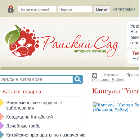
Войти
Регистрация
|
Ува
Вся
рын
отз
Те
+7
→
Каталог
→
Препа
(Юньнань Байоу)
Капсулы "Yun
Каталог товаров:
Эпидемические вирусные
заболевания
Кордицепс Китайский
Лечебные грибы
Китайские препараты по назначению