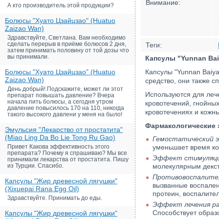
Внимание:
А кто производитель этой продукции?
Болюсы "Хуато Цзайцзао" (Huatuo
Zaizao Wan)
Здравствуйте, Светлана. Вам необходимо
сделать перерыв в приёме болюсов 2 дня,
Теги:
затем принимать половину от той дозы что
вы принимали.
Капсулы "Yunnan Bai
Болюсы "Хуато Цзайцзао" (Huatuo
Капсулы "Yunnan Baiy
Zaizao Wan)
средство, они также с
День добрый! Подскажите, может ли этот
Используются для леч
препарат повышать давление? Вчера
начала пить болюсы, а сегодня утром
кровотечений, гнойных
давление повысилось 170 на 110, никогда
кровотечениях и кожн
такого высокого давлени у меня на было!
Фармакологические
Эмульсия "Лекарство от простатита"
(Miao Ling Da Bo Lie Tong Ru Gao)
Гемостатический 
Привет Какова эффективность этого
уменьшает время ко
препарата? Почему я спрашиваю? Мы все
Эффект стимуляции
принимали лекарства от простатита. Пишу
из Турции. Спасибо.
молекулярным декст
Противовоспалите
Капсулы "Жир древесной лягушки"
вызванные воспален
(Xixuepai Rana Egg Oil)
протеин, воспалител
Здравствуйте. Принимать до еды.
Эффект лечения р
Способствует образ
Капсулы "Жир древесной лягушки"