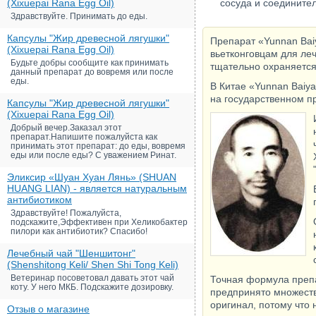
(Xixuepai Rana Egg Oil)
сосуда и соедините
Здравствуйте. Принимать до еды.
Капсулы "Жир древесной лягушки"
Препарат «Yunnan Bai
(Xixuepai Rana Egg Oil)
вьетконговцам для леч
Будьте добры сообщите как принимать
тщательно охраняется
данный препарат до вовремя или после
еды.
В Китае «Yunnan Baiy
на государственном п
Капсулы "Жир древесной лягушки"
(Xixuepai Rana Egg Oil)
Добрый вечер.Заказал этот
препарат.Напишите пожалуйста как
принимать этот препарат: до еды, вовремя
еды или после еды? С уважением Ринат.
Эликсир «Шуан Хуан Лянь» (SHUAN
HUANG LIAN) - является натуральным
антибиотиком
Здравствуйте! Пожалуйста,
подскажите,Эффективен при Хеликобактер
пилори как антибиотик? Спасибо!
Лечебный чай "Шеншитонг"
(Shenshitong Keli/ Shen Shi Tong Keli)
Ветеринар посоветовал давать этот чай
Точная формула препа
коту. У него МКБ. Подскажите дозировку.
предпринято множеств
оригинал, потому что
Отзыв о магазине