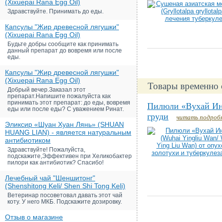
(Xixuepai Rana Egg Oil)
Здравствуйте. Принимать до еды.
Капсулы "Жир древесной лягушки"
(Xixuepai Rana Egg Oil)
Будьте добры сообщите как принимать
данный препарат до вовремя или после
еды.
Капсулы "Жир древесной лягушки"
(Xixuepai Rana Egg Oil)
Товары временно 
Добрый вечер.Заказал этот
препарат.Напишите пожалуйста как
принимать этот препарат: до еды, вовремя
Пилюли «Вухай Инл
еды или после еды? С уважением Ринат.
груди
читать подроб
Эликсир «Шуан Хуан Лянь» (SHUAN
HUANG LIAN) - является натуральным
антибиотиком
Здравствуйте! Пожалуйста,
подскажите,Эффективен при Хеликобактер
пилори как антибиотик? Спасибо!
Лечебный чай "Шеншитонг"
(Shenshitong Keli/ Shen Shi Tong Keli)
Ветеринар посоветовал давать этот чай
коту. У него МКБ. Подскажите дозировку.
Отзыв о магазине