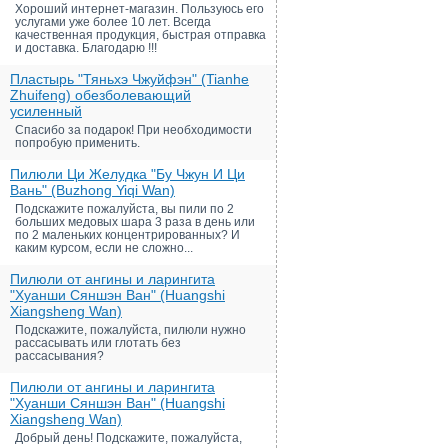
Хороший интернет-магазин. Пользуюсь его
услугами уже более 10 лет. Всегда
качественная продукция, быстрая отправка
и доставка. Благодарю !!!
Пластырь "Тяньхэ Чжуйфэн" (Tianhe
Zhuifeng) обезболевающий
усиленный
Спасибо за подарок! При необходимости
попробую применить.
Пилюли Ци Желудка "Бу Чжун И Ци
Вань" (Buzhong Yiqi Wan)
Подскажите пожалуйста, вы пили по 2
больших медовых шара 3 раза в день или
по 2 маленьких концентрированных? И
каким курсом, если не сложно...
Пилюли от ангины и ларингита
"Хуанши Сяншэн Ван" (Huangshi
Xiangsheng Wan)
Подскажите, пожалуйста, пилюли нужно
рассасывать или глотать без
рассасывания?
Пилюли от ангины и ларингита
"Хуанши Сяншэн Ван" (Huangshi
Xiangsheng Wan)
Добрый день! Подскажите, пожалуйста,