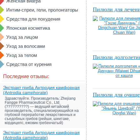
Женская виагра
Пилюли для лечени
Интим-спреи, гели, пролонгаторы
Средства для похудения
Японская косметика
Уход за лицом
Уход за волосами
Уход за телом
Пилюли долголетия
Средства от курения
Последние отзывы:
Экстракт гриба Антродия камфорная
(Antrodia camphorate)
Пилюли для очищен
Здравствуйте. Производитель: Zhejiang
Fangge Pharmaceutical Co., Ltd.
(??????????) — ведущий китайский
производитель, специализирующийся на
глубокой переработке лекарственных и
съедобных грибов (рейши, шиитаке,
кордицепс, ежовик гребенчатый)
Экстракт гриба Антродия камфорная
(Antrodia camphorate)