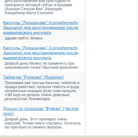
дату изготовления или срок годности
препарата, который сейчас в продаже
(Хуанши Сяншэн Ван" (Huangshi
Xiangsheng Wan)) Спасибо!
Капсулы "Луншэнчжи" (Longshengzhi
Jiaonang) для восстановления после
ишемического инсульта
Здравствуйте. Можно.
Капсулы "Луншэнчжи" (Longshengzhi
Jiaonang) для восстановления после
ишемического инсульта
Добрый день! Можно ли применять при
заболеваниях почек? Высокий креатинин .
Таблетки "Руписяо" (Rupixiao)
Принимаю уже третью баночку, таблетки и
правда работают, прошла тяжесть в груди,
неприятные ноющие боли тоже прошли,
УЗИ ещё не делала. Очень довольна
результатом. Рекомендую.
Лосьон от псориаза "Фуфан" (Чистое
тело)
Добрый день. Этот препарат очень
хороший. Только ним и спасаюсь. Хотелось
бы приобрести свежего выпуска...