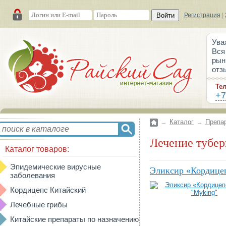
Войти
Регистрация
|
Ува
Вся
рын
отз
Те
+7
→
Каталог
→
Препа
Лечение тубе
Каталог товаров:
Эпидемические вирусные
Эликсир «Кордице
заболевания
Кордицепс Китайский
Лечебные грибы
Китайские препараты по назначению