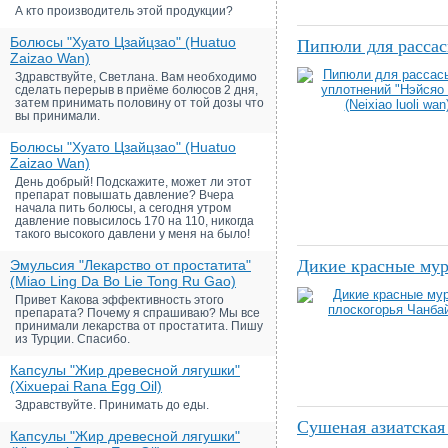
А кто производитель этой продукции?
Болюсы "Хуато Цзайцзао" (Huatuo
Пипюли для рассасы
Zaizao Wan)
Здравствуйте, Светлана. Вам необходимо
сделать перерыв в приёме болюсов 2 дня,
затем принимать половину от той дозы что
вы принимали.
Болюсы "Хуато Цзайцзао" (Huatuo
Zaizao Wan)
День добрый! Подскажите, может ли этот
препарат повышать давление? Вчера
начала пить болюсы, а сегодня утром
давление повысилось 170 на 110, никогда
такого высокого давлени у меня на было!
Дикие красные мур
Эмульсия "Лекарство от простатита"
(Miao Ling Da Bo Lie Tong Ru Gao)
Привет Какова эффективность этого
препарата? Почему я спрашиваю? Мы все
принимали лекарства от простатита. Пишу
из Турции. Спасибо.
Капсулы "Жир древесной лягушки"
(Xixuepai Rana Egg Oil)
Здравствуйте. Принимать до еды.
Сушеная азиатская м
Капсулы "Жир древесной лягушки"