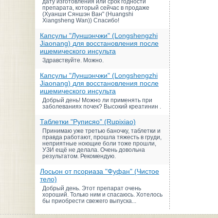
дату изготовления или срок годности
препарата, который сейчас в продаже
(Хуанши Сяншэн Ван" (Huangshi
Xiangsheng Wan)) Спасибо!
Капсулы "Луншэнчжи" (Longshengzhi
Jiaonang) для восстановления после
ишемического инсульта
Здравствуйте. Можно.
Капсулы "Луншэнчжи" (Longshengzhi
Jiaonang) для восстановления после
ишемического инсульта
Добрый день! Можно ли применять при
заболеваниях почек? Высокий креатинин .
Таблетки "Руписяо" (Rupixiao)
Принимаю уже третью баночку, таблетки и
правда работают, прошла тяжесть в груди,
неприятные ноющие боли тоже прошли,
УЗИ ещё не делала. Очень довольна
результатом. Рекомендую.
Лосьон от псориаза "Фуфан" (Чистое
тело)
Добрый день. Этот препарат очень
хороший. Только ним и спасаюсь. Хотелось
бы приобрести свежего выпуска...