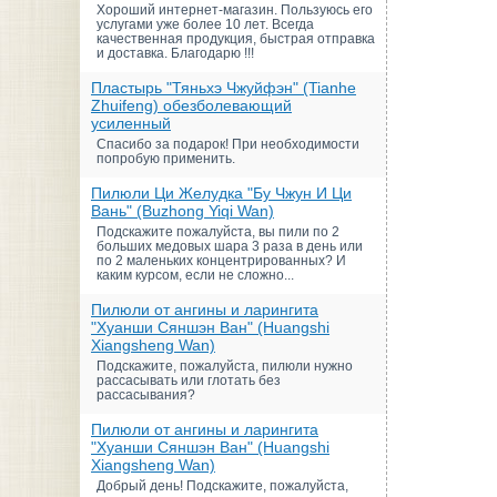
Хороший интернет-магазин. Пользуюсь его
услугами уже более 10 лет. Всегда
качественная продукция, быстрая отправка
и доставка. Благодарю !!!
Пластырь "Тяньхэ Чжуйфэн" (Tianhe
Zhuifeng) обезболевающий
усиленный
Спасибо за подарок! При необходимости
попробую применить.
Пилюли Ци Желудка "Бу Чжун И Ци
Вань" (Buzhong Yiqi Wan)
Подскажите пожалуйста, вы пили по 2
больших медовых шара 3 раза в день или
по 2 маленьких концентрированных? И
каким курсом, если не сложно...
Пилюли от ангины и ларингита
"Хуанши Сяншэн Ван" (Huangshi
Xiangsheng Wan)
Подскажите, пожалуйста, пилюли нужно
рассасывать или глотать без
рассасывания?
Пилюли от ангины и ларингита
"Хуанши Сяншэн Ван" (Huangshi
Xiangsheng Wan)
Добрый день! Подскажите, пожалуйста,