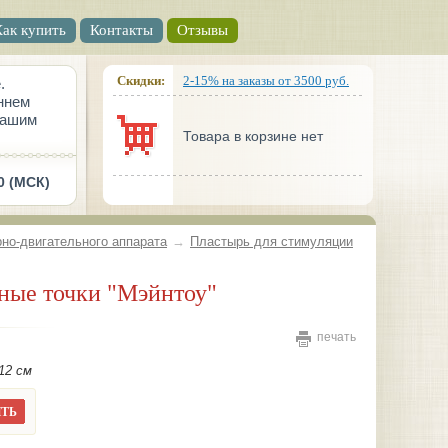
Как купить
Контакты
Отзывы
Скидки:
2-15% на заказы от 3500 руб.
.
ннем
вашим
Товара в корзине нет
0 (МСК)
но-двигательного аппарата
→
Пластырь для стимуляции
рные точки "Мэйнтоу"
печать
12 см
ТЬ