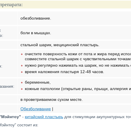
препарата:
обезболивание.
к
боли в мышцах.
ю:
стальной шарик, мецицинский пластырь.
очистите поверхность кожи от пота и жира перед исп
совместите стальной шарик с чувствительными точкам
нужно регулярно нажимать на шарик, но не нажимать 
я:
время наложения пластыря 12-48 часов.
беременные,
азания:
кожные патологии (открытые раны, прыщи, аллергия и т
в проветриваемом сухом месте.
Обезболивание
|
"Мэйнтоу"
-
китайский пластырь
для стимуляции акупунктурных точ
эйнтоу" состоит из: