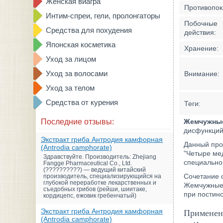
Женская виагра
Противопок
Интим-спреи, гели, пролонгаторы
Побочные
Средства для похудения
действия:
Японская косметика
Хранение:
Уход за лицом
Уход за волосами
Внимание:
Уход за телом
Средства от курения
Теги:
Последние отзывы:
Жемчужные
дисфункций
Экстракт гриба Антродия камфорная
Данный прод
(Antrodia camphorate)
"Четыре мед
Здравствуйте. Производитель: Zhejiang
специально
Fangge Pharmaceutical Co., Ltd.
(??????????) — ведущий китайский
Сочетание 
производитель, специализирующийся на
глубокой переработке лекарственных и
Жемчужные 
съедобных грибов (рейши, шиитаке,
при постинс
кордицепс, ежовик гребенчатый)
Экстракт гриба Антродия камфорная
Применени
(Antrodia camphorate)