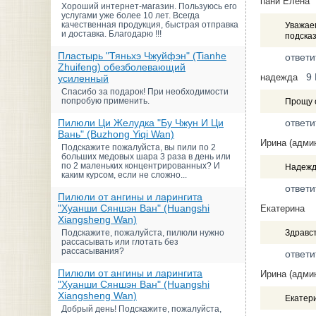
пани Елена
Хороший интернет-магазин. Пользуюсь его
услугами уже более 10 лет. Всегда
качественная продукция, быстрая отправка
Уважаем
и доставка. Благодарю !!!
подсказ
Пластырь "Тяньхэ Чжуйфэн" (Tianhe
ответи
Zhuifeng) обезболевающий
9
надежда
усиленный
Спасибо за подарок! При необходимости
попробую применить.
Прощу 
Пилюли Ци Желудка "Бу Чжун И Ци
ответи
Вань" (Buzhong Yiqi Wan)
Ирина (адми
Подскажите пожалуйста, вы пили по 2
больших медовых шара 3 раза в день или
по 2 маленьких концентрированных? И
Надежда
каким курсом, если не сложно...
ответи
Пилюли от ангины и ларингита
"Хуанши Сяншэн Ван" (Huangshi
Екатерина
Xiangsheng Wan)
Подскажите, пожалуйста, пилюли нужно
Здравст
рассасывать или глотать без
рассасывания?
ответи
Пилюли от ангины и ларингита
Ирина (адми
"Хуанши Сяншэн Ван" (Huangshi
Xiangsheng Wan)
Екатери
Добрый день! Подскажите, пожалуйста,