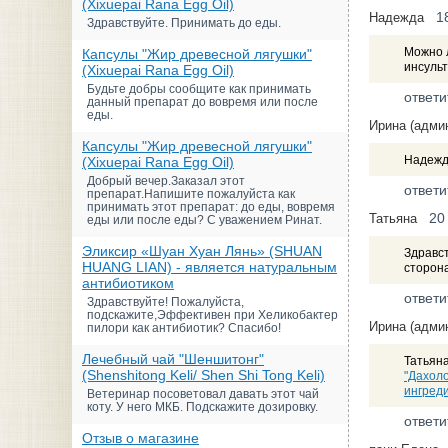
(Xixuepai Rana Egg Oil)
1
Надежда
Здравствуйте. Принимать до еды.
Можно 
Капсулы "Жир древесной лягушки"
инсульт
(Xixuepai Rana Egg Oil)
Будьте добры сообщите как принимать
ответи
данный препарат до вовремя или после
еды.
Ирина (адми
Капсулы "Жир древесной лягушки"
Надежда
(Xixuepai Rana Egg Oil)
Добрый вечер.Заказал этот
ответи
препарат.Напишите пожалуйста как
принимать этот препарат: до еды, вовремя
20
Татьяна
еды или после еды? С уважением Ринат.
Эликсир «Шуан Хуан Лянь» (SHUAN
Здравс
HUANG LIAN) - является натуральным
сторона
антибиотиком
ответи
Здравствуйте! Пожалуйста,
подскажите,Эффективен при Хеликобактер
Ирина (адми
пилори как антибиотик? Спасибо!
Лечебный чай "Шеншитонг"
Татьяна
(Shenshitong Keli/ Shen Shi Tong Keli)
"Дахол
ингреди
Ветеринар посоветовал давать этот чай
коту. У него МКБ. Подскажите дозировку.
ответи
Отзыв о магазине