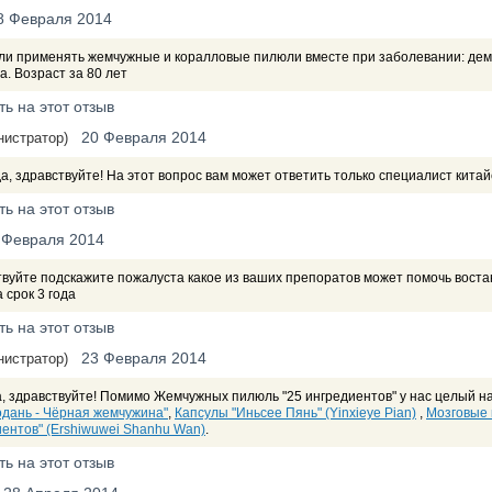
8 Февраля 2014
ли применять жемчужные и коралловые пилюли вместе при заболевании: дем
а. Возраст за 80 лет
ть на этот отзыв
20 Февраля 2014
нистратор)
, здравствуйте! На этот вопрос вам может ответить только специалист кита
ть на этот отзыв
 Февраля 2014
твуйте подскажите пожалуста какое из ваших препоратов может помочь вост
 срок 3 года
ть на этот отзыв
23 Февраля 2014
нистратор)
, здравствуйте! Помимо Жемчужных пилюль "25 ингредиентов" у нас целый н
одань - Чёрная жемчужина"
,
Капсулы "Иньсее Пянь" (Yinxieye Pian)
,
Мозговые 
ентов" (Ershiwuwei Shanhu Wan)
.
ть на этот отзыв