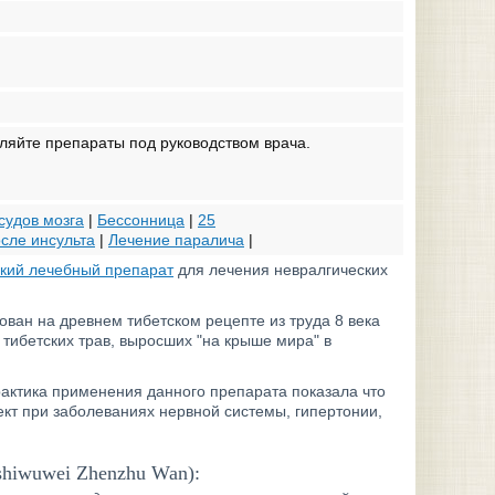
ляйте препараты под руководством врача.
судов мозга
|
Бессонница
|
25
сле инсульта
|
Лечение паралича
|
ский лечебный препарат
для лечения невралгических
ован на древнем тибетском рецепте из труда 8 века
х тибетских трав, выросших "на крыше мира" в
актика применения данного препарата показала что
т при заболеваниях нервной системы, гипертонии,
hiwuwei Zhenzhu Wan):