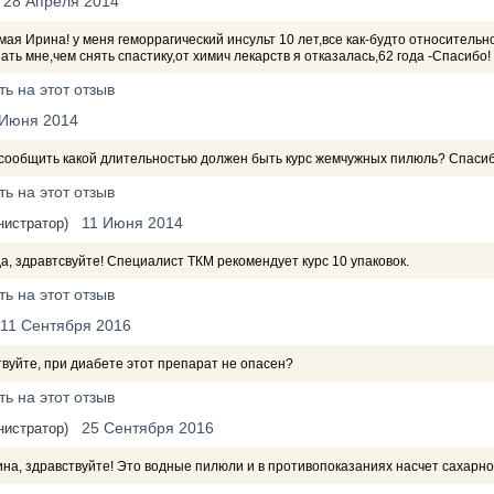
28 Апреля 2014
ая Ирина! у меня геморрагический инсульт 10 лет,все как-будто относительно
ать мне,чем снять спастику,от химич лекарств я отказалась,62 года -Спасибо!
ть на этот отзыв
 Июня 2014
сообщить какой длительностью должен быть курс жемчужных пилюль? Спаси
ть на этот отзыв
11 Июня 2014
нистратор)
, здравтсвуйте! Специалист ТКМ рекомендует курс 10 упаковок.
ть на этот отзыв
11 Сентября 2016
вуйте, при диабете этот препарат не опасен?
ть на этот отзыв
25 Сентября 2016
нистратор)
на, здравствуйте! Это водные пилюли и в противопоказаниях насчет сахарног