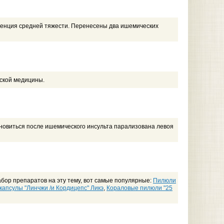
енция средней тяжести. Перенесены два ишемических
йской медицины.
ановиться после ишемического инсульта парализована левоя
абор препаратов на эту тему, вот самые популярные:
Пилюли
капсулы "Линчжи /и Кордицепс" Ликэ
,
Кораловые пилюли "25