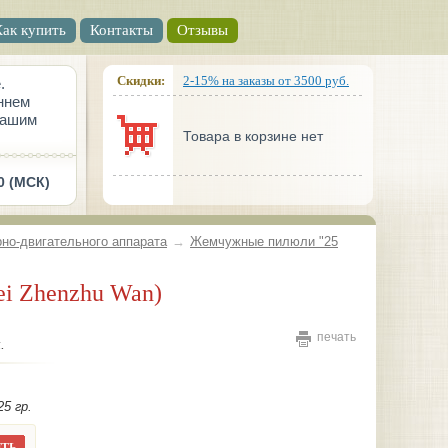
Как купить
Контакты
Отзывы
Скидки:
2-15% на заказы от 3500 руб.
.
ннем
вашим
Товара в корзине нет
0 (МСК)
но-двигательного аппарата
→
Жемчужные пилюли "25
ei Zhenzhu Wan)
печать
.
5 гр.