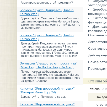
Инсульт,
А кто производитель этой продукции?
этот проду
Церебра
Болюсы "Хуато Цзайцзао" (Huatuo
поглощению
Zaizao Wan)
Состоян
Здравствуйте, Светлана. Вам необходимо
сделать перерыв в приёме болюсов 2 дня,
функции це
затем принимать половину от той дозы что
Для пож
вы принимали.
кровяное да
Болюсы "Хуато Цзайцзао" (Huatuo
Описание п
Zaizao Wan)
Лекарственн
День добрый! Подскажите, может ли этот
препарат повышать давление? Вчера
Срок годнос
начала пить болюсы, а сегодня утром
давление повысилось 170 на 110, никогда
Действующий
такого высокого давлени у меня на было!
Номер рати
Эмульсия "Лекарство от простатита"
(Miao Ling Da Bo Lie Tong Ru Gao)
Производите
Привет Какова эффективность этого
препарата? Почему я спрашиваю? Мы все
принимали лекарства от простатита. Пишу
Отзывы об
из Турции. Спасибо.
Капсулы "Жир древесной лягушки"
3 
Татьяна
(Xixuepai Rana Egg Oil)
Здравствуйте. Принимать до еды.
Как дол
Капсулы "Жир древесной лягушки"
ответи