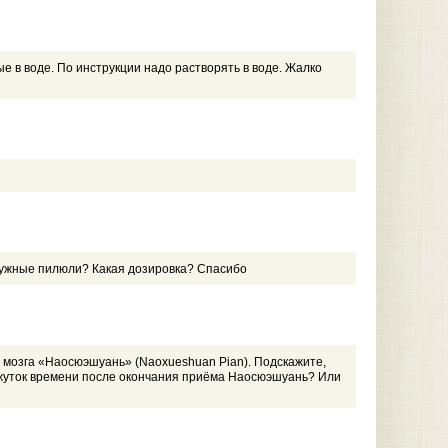
е в воде. По инструкции надо растворять в воде. Жалко
мчужные пилюли? Какая дозировка? Спасибо
я мозга «Наосюэшуань» (Naoxueshuan Pian). Подскажите,
ежуток времени после окончания приёма Наосюэшуань? Или