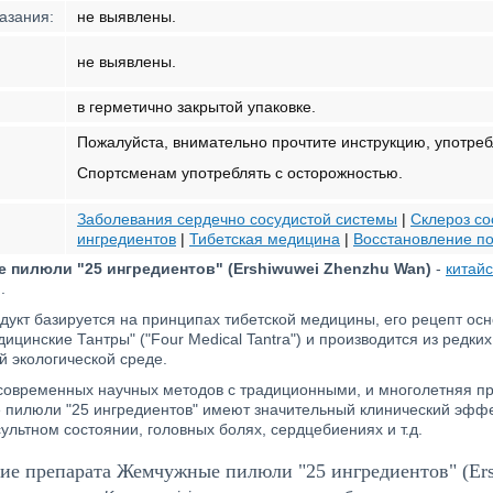
азания:
не выявлены.
не выявлены.
в герметично закрытой упаковке.
Пожалуйста, внимательно прочтите инструкцию, употреб
Спортсменам употреблять с осторожностью.
Заболевания сердечно сосудистой системы
|
Склероз со
ингредиентов
|
Тибетская медицина
|
Восстановление по
 пилюли "25 ингредиентов" (Ershiwuwei Zhenzhu Wan)
-
китай
.
укт базируется на принципах тибетской медицины, его рецепт осн
ицинские Тантры" ("Four Medical Tantra") и производится из редки
й экологической среде.
современных научных методов с традиционными, и многолетняя пр
пилюли "25 ингредиентов" имеют значительный клинический эффек
ультном состоянии, головных болях, сердцебиениях и т.д.
е препарата Жемчужные пилюли "25 ингредиентов" (Ers