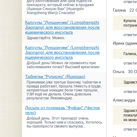
дату изготовления или срок годности
ответи
препарата, который сейчас в продаже
(Хуанши Сяншэн Ван" (Huangshi
22 
Галина
Xiangsheng Wan)) Спасибо!
Купила 
Капсулы "Луншэнчжи" (Longshengzhi
потраче
Jiaonang) для восстановления после
ишемического инсульта
ответи
Здравствуйте. Можно.
Ирина (адми
Капсулы "Луншэнчжи" (Longshengzhi
Jiaonang) для восстановления после
Галина,
ишемического инсульта
ответи
Добрый день! Можно ли применять при
заболеваниях почек? Высокий креатинин .
30 О
Ольга
Таблетки "Руписяо" (Rupixiao)
Принимаю уже третью баночку, таблетки и
Здравс
правда работают, прошла тяжесть в груди,
неприятные ноющие боли тоже прошли,
ответи
УЗИ ещё не делала. Очень довольна
результатом. Рекомендую.
Александра
Лосьон от псориаза "Фуфан" (Чистое
Здравст
тело)
пожалу
Добрый день. Этот препарат очень
их мож
хороший. Только ним и спасаюсь. Хотелось
бы приобрести свежего выпуска...
ответи