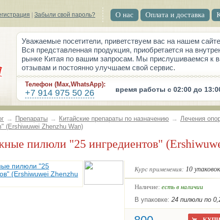
О нас
Оплата и доставка
егистрация
|
Забыли свой пароль?
Уважаемые посетители, приветствуем вас на нашем сайте
Вся представленная продукция, приобретается на внутре
рынке Китая по вашим запросам. Мы прислушиваемся к 
отзывам и постоянно улучшаем свой сервис.
Телефон (Max,WhatsApp):
время работы с 02:00 до 13:0
+7 914 975 50 26
ог
→
Препараты
→
Китайские препараты по назначению
→
Лечения опор
" (Ershiwuwei Zhenzhu Wan)
жные пилюли "25 ингредиентов" (Ershiwuw
Курс применения:
10 упаковок
Наличие:
есть в наличии
В упаковке:
24 пилюли по 0,2