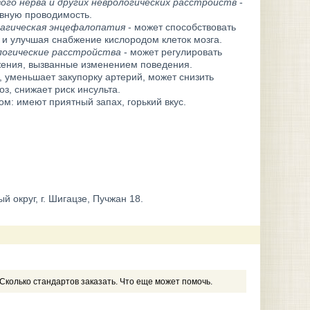
евого нерва и других неврологических расстройств
-
рвную проводимость.
рагическая энцефалопатия
- может способствовать
и улучшая снабжение кислородом клеток мозга.
ологические расстройства
- может регулировать
жения, вызванные изменением поведения.
, уменьшает закупорку артерий, может снизить
з, снижает риск инсульта.
м: имеют приятный запах, горький вкус.
ый округ, г. Шигацзе, Пучжан 18.
Сколько стандартов заказать. Что еще может помочь.