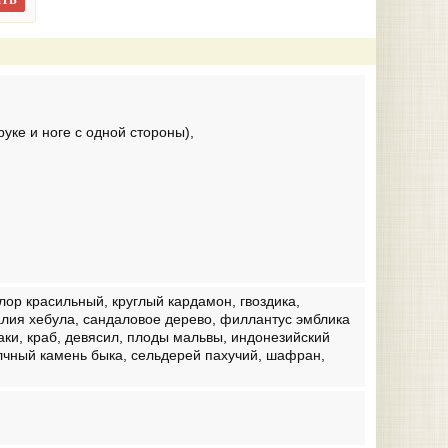
ТЬ
уке и ноге с одной стороны),
лор красильный, круглый кардамон, гвоздика,
лия хебула, сандаловое дерево, филлантус эмблика
аки, краб, девясил, плоды мальвы, индонезийский
елчный камень быка, сельдерей пахучий, шафран,