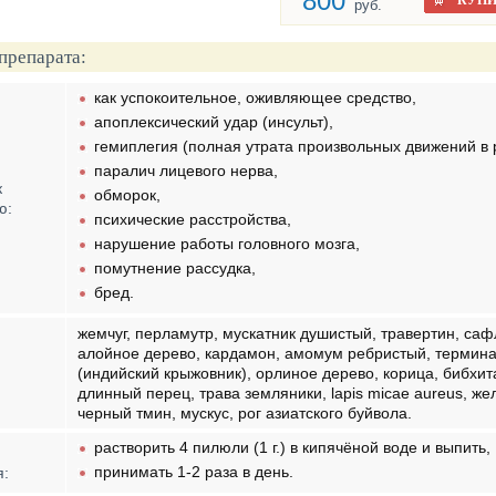
800
КУПИ
руб.
препарата:
как успокоительное, оживляющее средство,
апоплексический удар (инсульт),
гемиплегия (полная утрата произвольных движений в р
паралич лицевого нерва,
к
обморок,
ю:
психические расстройства,
нарушение работы головного мозга,
помутнение рассудка,
бред.
жемчуг, перламутр, мускатник душистый, травертин, саф
алойное дерево, кардамон, амомум ребристый, термина
(индийский крыжовник), орлиное дерево, корица, бибхит
длинный перец, трава земляники, lapis micae aureus, ж
черный тмин, мускус, рог азиатского буйвола.
растворить 4 пилюли (1 г.) в кипячёной воде и выпить,
принимать 1-2 раза в день.
я: