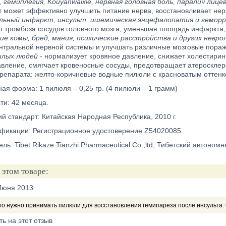
 гемиплегия, Kouyanwaixie, нервная головная боль, паралич лиц
кт может эффективно улучшить питание нерва, восстановливает не
льный инфаркт, инсульт, ишемическая энцефалопатия и гемор
 тромбоза сосудов головного мозга, уменьшая площадь инфаркта, 
ие комы, бред, мания, психические расстройства и других невр
нтральной нервной системы и улучшать различные мозговые пора
илых людей
- нормализует кровяное давление, снижает холестирин
вление, смягчает кровеносные сосуды, предотвращает атеросклеро
репарата: желто-коричневые водные пилюли с красноватым оттенко
ая форма: 1 пилюля – 0,25 гр. (4 пилюли – 1 грамм)
ти: 42 месяца.
 стандарт: Китайская Народная Республика, 2010 г.
фикации: Регистрационное удостоверение Z54020085.
ль: Tibet Rikaze Tianzhi Pharmaceutical Co.,ltd, Тибетский автономн
 этом товаре:
Июня 2013
го нужно принимать пилюли для восстановления гемипареза после инсульта. 
ть на этот отзыв