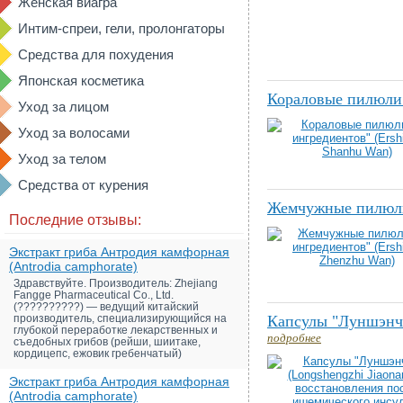
Женская виагра
Интим-спреи, гели, пролонгаторы
Средства для похудения
Японская косметика
Кораловые пилюли 
Уход за лицом
Уход за волосами
Уход за телом
Средства от курения
Жемчужные пилюли 
Последние отзывы:
Экстракт гриба Антродия камфорная
(Antrodia camphorate)
Здравствуйте. Производитель: Zhejiang
Fangge Pharmaceutical Co., Ltd.
(??????????) — ведущий китайский
производитель, специализирующийся на
Капсулы "Луншэнчж
глубокой переработке лекарственных и
подробнее
съедобных грибов (рейши, шиитаке,
кордицепс, ежовик гребенчатый)
Экстракт гриба Антродия камфорная
(Antrodia camphorate)