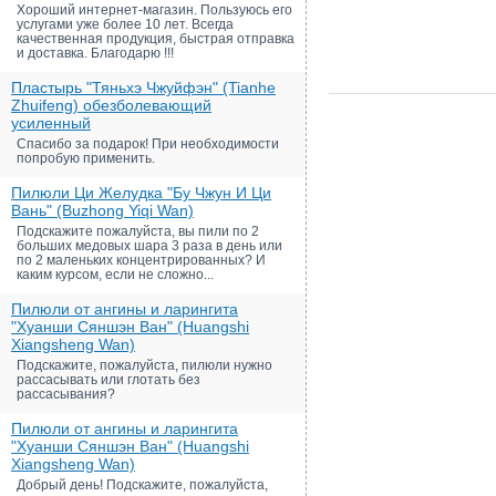
Хороший интернет-магазин. Пользуюсь его
услугами уже более 10 лет. Всегда
качественная продукция, быстрая отправка
и доставка. Благодарю !!!
Пластырь "Тяньхэ Чжуйфэн" (Tianhe
Zhuifeng) обезболевающий
усиленный
Спасибо за подарок! При необходимости
попробую применить.
Пилюли Ци Желудка "Бу Чжун И Ци
Вань" (Buzhong Yiqi Wan)
Подскажите пожалуйста, вы пили по 2
больших медовых шара 3 раза в день или
по 2 маленьких концентрированных? И
каким курсом, если не сложно...
Пилюли от ангины и ларингита
"Хуанши Сяншэн Ван" (Huangshi
Xiangsheng Wan)
Подскажите, пожалуйста, пилюли нужно
рассасывать или глотать без
рассасывания?
Пилюли от ангины и ларингита
"Хуанши Сяншэн Ван" (Huangshi
Xiangsheng Wan)
Добрый день! Подскажите, пожалуйста,