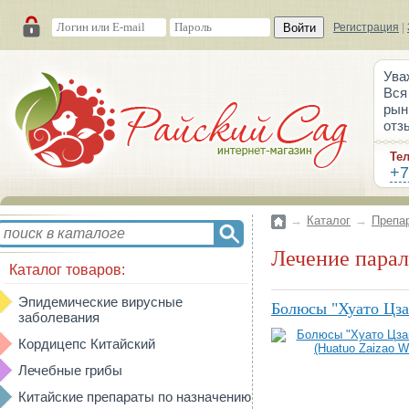
Войти
Регистрация
|
Ува
Вся
рын
отз
Те
+7
→
Каталог
→
Препа
Лечение пара
Каталог товаров:
Эпидемические вирусные
Болюсы "Хуато Цза
заболевания
Кордицепс Китайский
Лечебные грибы
Китайские препараты по назначению