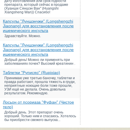
дату изготовления или срок годности
препарата, который сейчас в продаже
(Хуанши Сяншэн Ван" (Huangshi
Xiangsheng Wan)) Спасибо!
Капсулы "Луншэнчжи" (Longshengzhi
Jiaonang) для восстановления после
ишемического инсульта
Здравствуйте. Можно.
Капсулы "Луншэнчжи" (Longshengzhi
Jiaonang) для восстановления после
ишемического инсульта
Добрый день! Можно ли применять при
заболеваниях почек? Высокий креатинин .
Таблетки "Руписяо" (Rupixiao)
Принимаю уже третью баночку, таблетки и
правда работают, прошла тяжесть в груди,
неприятные ноющие боли тоже прошли,
УЗИ ещё не делала. Очень довольна
результатом. Рекомендую.
Лосьон от псориаза "Фуфан" (Чистое
тело)
Добрый день. Этот препарат очень
хороший. Только ним и спасаюсь. Хотелось
бы приобрести свежего выпуска...