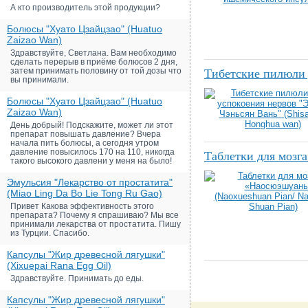
А кто производитель этой продукции?
Болюсы "Хуато Цзайцзао" (Huatuo
Zaizao Wan)
Здравствуйте, Светлана. Вам необходимо
сделать перерыв в приёме болюсов 2 дня,
затем принимать половину от той дозы что
Тибетские пилюли 
вы принимали.
Болюсы "Хуато Цзайцзао" (Huatuo
Zaizao Wan)
День добрый! Подскажите, может ли этот
препарат повышать давление? Вчера
начала пить болюсы, а сегодня утром
давление повысилось 170 на 110, никогда
Таблетки для мозга
такого высокого давлени у меня на было!
Эмульсия "Лекарство от простатита"
(Miao Ling Da Bo Lie Tong Ru Gao)
Привет Какова эффективность этого
препарата? Почему я спрашиваю? Мы все
принимали лекарства от простатита. Пишу
из Турции. Спасибо.
Капсулы "Жир древесной лягушки"
(Xixuepai Rana Egg Oil)
Здравствуйте. Принимать до еды.
Капсулы "Жир древесной лягушки"