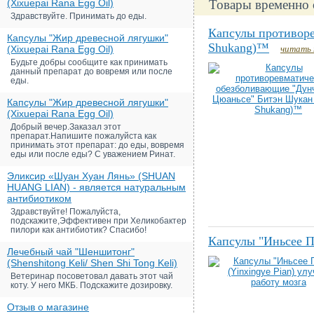
(Xixuepai Rana Egg Oil)
Товары временно 
Здравствуйте. Принимать до еды.
Капсулы противоре
Капсулы "Жир древесной лягушки"
Shukang)™
(Xixuepai Rana Egg Oil)
читать 
Будьте добры сообщите как принимать
данный препарат до вовремя или после
еды.
Капсулы "Жир древесной лягушки"
(Xixuepai Rana Egg Oil)
Добрый вечер.Заказал этот
препарат.Напишите пожалуйста как
принимать этот препарат: до еды, вовремя
еды или после еды? С уважением Ринат.
Эликсир «Шуан Хуан Лянь» (SHUAN
HUANG LIAN) - является натуральным
антибиотиком
Здравствуйте! Пожалуйста,
подскажите,Эффективен при Хеликобактер
пилори как антибиотик? Спасибо!
Капсулы "Иньсее Пя
Лечебный чай "Шеншитонг"
(Shenshitong Keli/ Shen Shi Tong Keli)
Ветеринар посоветовал давать этот чай
коту. У него МКБ. Подскажите дозировку.
Отзыв о магазине