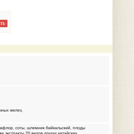
ТЬ
чных желез,
 сафлор, соты, шлемник байкальский, плоды
е экстракты 20 видов других китайских