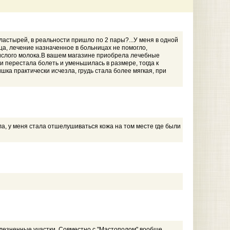
ластырей, в реальности пришло по 2 пары?...У меня в одной
йца, лечение назначенное в больницах не помогло,
кислого молока.В вашем магазине приобрела лечебные
и перестала болеть и уменьшилась в размере, тогда к
ка практически исчезла, грудь стала более мягкая, при
а, у меня стала отшелушиваться кожа на том месте где были
лезненные участки. Совместно с "Мастополом" вообще