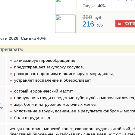
Скидка:
40%
360
руб
216
КУПИ
руб
сти 2026. Скидка 40%
препарата:
активизирует кровообращение,
предотвращает закупорку сосудов,
разогревает организм и активизирует меридианы,
устраняет воспаление и обезболивает.
острый и хронический мастит,
припухлость груди вследствие туберкулёза молочных желез,
к
жар, боли и нагрубание молочных желез,
ю:
уплотнение в груди, возникшее в результате фибромы моло
боли в груди и т. д.
чешуя панголин, морской конёк, скорпион, дудник китайский,
блестящей бирючины, китайская крысиная змея, мускус, а такж