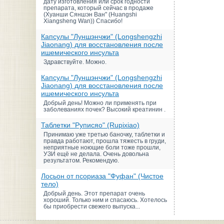
дату изготовления или срок годности
препарата, который сейчас в продаже
(Хуанши Сяншэн Ван" (Huangshi
Xiangsheng Wan)) Спасибо!
Капсулы "Луншэнчжи" (Longshengzhi
Jiaonang) для восстановления после
ишемического инсульта
Здравствуйте. Можно.
Капсулы "Луншэнчжи" (Longshengzhi
Jiaonang) для восстановления после
ишемического инсульта
Добрый день! Можно ли применять при
заболеваниях почек? Высокий креатинин .
Таблетки "Руписяо" (Rupixiao)
Принимаю уже третью баночку, таблетки и
правда работают, прошла тяжесть в груди,
неприятные ноющие боли тоже прошли,
УЗИ ещё не делала. Очень довольна
результатом. Рекомендую.
Лосьон от псориаза "Фуфан" (Чистое
тело)
Добрый день. Этот препарат очень
хороший. Только ним и спасаюсь. Хотелось
бы приобрести свежего выпуска...