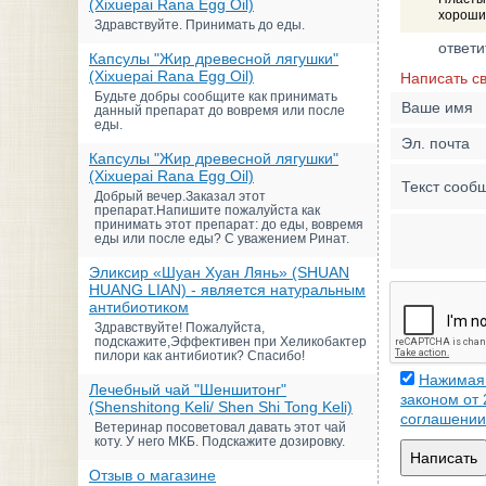
(Xixuepai Rana Egg Oil)
хороший
Здравствуйте. Принимать до еды.
ответи
Капсулы "Жир древесной лягушки"
(Xixuepai Rana Egg Oil)
Написать с
Будьте добры сообщите как принимать
Ваше имя
данный препарат до вовремя или после
еды.
Эл. почта
Капсулы "Жир древесной лягушки"
(Xixuepai Rana Egg Oil)
Текст сооб
Добрый вечер.Заказал этот
препарат.Напишите пожалуйста как
принимать этот препарат: до еды, вовремя
еды или после еды? С уважением Ринат.
Эликсир «Шуан Хуан Лянь» (SHUAN
HUANG LIAN) - является натуральным
антибиотиком
Здравствуйте! Пожалуйста,
подскажите,Эффективен при Хеликобактер
пилори как антибиотик? Спасибо!
Нажимая 
Лечебный чай "Шеншитонг"
законом от
(Shenshitong Keli/ Shen Shi Tong Keli)
соглашении
Ветеринар посоветовал давать этот чай
коту. У него МКБ. Подскажите дозировку.
Написать
Отзыв о магазине