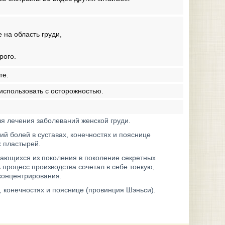
 на область груди,
рого.
те.
спользовать с осторожностью.
я лечения заболеваний женской груди.
й болей в суставах, конечностях и пояснице
х пластырей.
едающихся из поколения в поколение секретных
процесс производства сочетал в себе тонкую,
 концентрирования.
, конечностях и пояснице (провинция Шэньси).