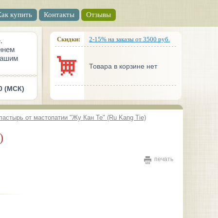
Как купить
Контакты
Отзывы
Скидки:
2-15% на заказы от 3500 руб.
.
ннем
вашим
Товара в корзине нет
0 (МСК)
ластырь от мастопатии "Жу Кан Те" (Ru Kang Tie)
)
печать