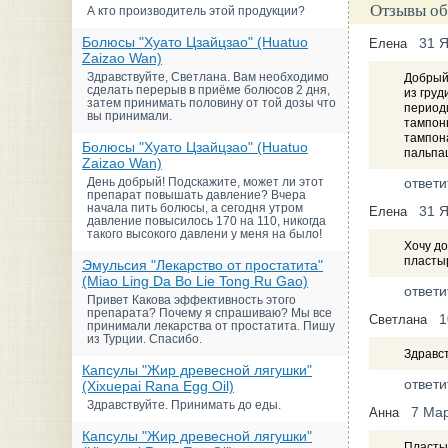
Отзывы об
А кто производитель этой продукции?
Болюсы "Хуато Цзайцзао" (Huatuo
31 
Елена
Zaizao Wan)
Здравствуйте, Светлана. Вам необходимо
Добрый 
сделать перерыв в приёме болюсов 2 дня,
из груд
затем принимать половину от той дозы что
периоди
вы принимали.
тампоны
тампона
Болюсы "Хуато Цзайцзао" (Huatuo
пальпац
Zaizao Wan)
День добрый! Подскажите, может ли этот
ответи
препарат повышать давление? Вчера
начала пить болюсы, а сегодня утром
31 
Елена
давление повысилось 170 на 110, никогда
такого высокого давлени у меня на было!
Хочу до
пласты
Эмульсия "Лекарство от простатита"
(Miao Ling Da Bo Lie Tong Ru Gao)
ответи
Привет Какова эффективность этого
препарата? Почему я спрашиваю? Мы все
1
Светлана
принимали лекарства от простатита. Пишу
из Турции. Спасибо.
Здравст
Капсулы "Жир древесной лягушки"
ответи
(Xixuepai Rana Egg Oil)
Здравствуйте. Принимать до еды.
7 Ма
Анна
Капсулы "Жир древесной лягушки"
Пласты