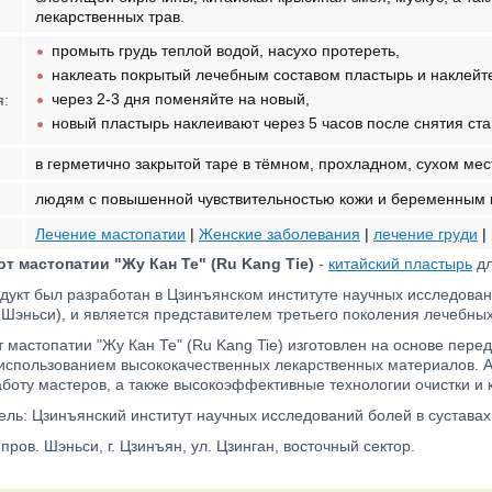
лекарственных трав.
промыть грудь теплой водой, насухо протереть,
наклеать покрытый лечебным составом пластырь и наклейте
через 2-3 дня поменяйте на новый,
я:
новый пластырь наклеивают через 5 часов после снятия ста
в герметично закрытой таре в тёмном, прохладном, сухом мес
людям с повышенной чувствительностью кожи и беременным и
Лечение мастопатии
|
Женские заболевания
|
лечение груди
|
т мастопатии "Жу Кан Те" (Ru Kang Tie)
-
китайский пластырь
дл
дукт был разработан в Цзинъянском институте научных исследовани
 Шэньси), и является представителем третьего поколения лечебны
 мастопатии "Жу Кан Те" (Ru Kang Tie) изготовлен на основе пер
 использованием высококачественных лекарственных материалов. А 
аботу мастеров, а также высокоэффективные технологии очистки и
ль: Цзинъянский институт научных исследований болей в суставах
 пров. Шэньси, г. Цзинъян, ул. Цзинган, восточный сектор.