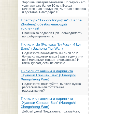
Хороший интернет-магазин. Пользуюсь его
услугами уже более 10 лет. Всегда
качественная продукция, быстрая отправка
и доставка. Благодарю !!!
Пластырь "Тяньхэ Чжуйфэн" (Tianhe
Zhuifeng) обезболевающий
усиленный
Спасибо за подарок! При необходимости
попробую применить.
Пилюли Ци Желудка "Бу Чжун И Ци
Вань" (Buzhong Yiqi Wan)
Подскажите пожалуйста, вы пили по 2
больших медовых шара 3 раза в день или
по 2 маленьких концентрированных? И
каким курсом, если не сложно...
Пилюли от ангины и ларингита
"Хуанши Сяншэн Ван" (Huangshi
Xiangsheng Wan)
Подскажите, пожалуйста, пилюли нужно
рассасывать или глотать без
рассасывания?
Пилюли от ангины и ларингита
"Хуанши Сяншэн Ван" (Huangshi
Xiangsheng Wan)
Добрый день! Подскажите, пожалуйста,