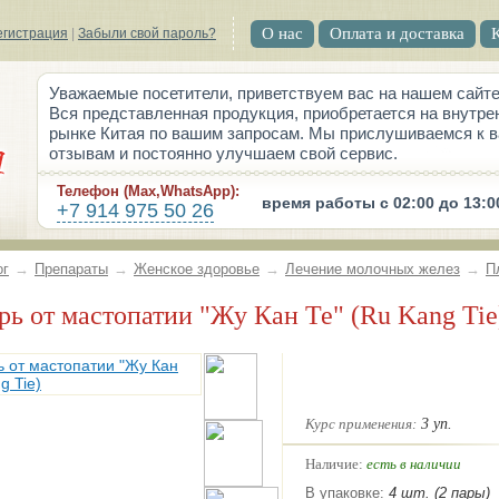
О нас
Оплата и доставка
егистрация
|
Забыли свой пароль?
Уважаемые посетители, приветствуем вас на нашем сайте
Вся представленная продукция, приобретается на внутре
рынке Китая по вашим запросам. Мы прислушиваемся к 
отзывам и постоянно улучшаем свой сервис.
Телефон (Max,WhatsApp):
время работы с 02:00 до 13:0
+7 914 975 50 26
ог
→
Препараты
→
Женское здоровье
→
Лечение молочных желез
→
П
ырь от мастопатии "Жу Кан Те" (Ru Kang Tie
Курс применения:
3 уп.
Наличие:
есть в наличии
В упаковке:
4 шт. (2 пары)