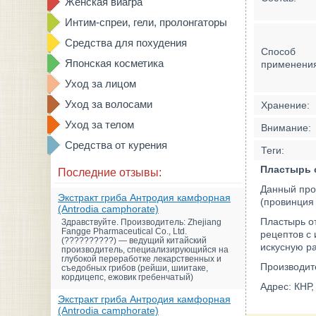
Женская виагра
Интим-спреи, гели, пролонгаторы
Средства для похудения
Способ
Японская косметика
применени
Уход за лицом
Уход за волосами
Хранение:
Уход за телом
Внимание:
Средства от курения
Теги:
Пластырь о
Последние отзывы:
Данный про
Экстракт гриба Антродия камфорная
(провинция
(Antrodia camphorate)
Пластырь от
Здравствуйте. Производитель: Zhejiang
Fangge Pharmaceutical Co., Ltd.
рецептов с
(??????????) — ведущий китайский
искусную р
производитель, специализирующийся на
глубокой переработке лекарственных и
Производите
съедобных грибов (рейши, шиитаке,
кордицепс, ежовик гребенчатый)
Адрес: КНР,
Экстракт гриба Антродия камфорная
(Antrodia camphorate)