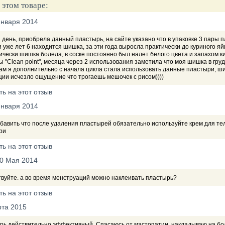
 этом товаре:
Января 2014
день, приобрела данный пластырь, на сайте указано что в упаковке 3 пары п
и уже лет 6 находится шишка, за эти года выросла практически до куриного я
чески шишка болела, в соске постоянно был налет белого цвета и запахом 
 "Clean point", месяца через 2 использования заметила что моя шишка в груд
м я дополнительно с начала цикла стала использовать данные пластыри, шиш
ии исчезло ощущение что трогаешь мешочек с рисом))))
ть на этот отзыв
Января 2014
бавить что после удаления пластырей обязательно используйте крем для тел
ри
ть на этот отзыв
0 Мая 2014
вуйте. а во время менструаций можно наклеивать пластырь?
ть на этот отзыв
рта 2015
рь действительно эффективный. Спасаюсь от мастопатии, накладываю на бо