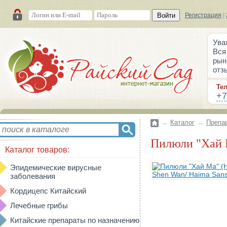
Войти
Регистрация
|
Ува
Вся
рын
отз
Те
+7
→
Каталог
→
Препа
Пилюли "Хай
Каталог товаров:
Эпидемические вирусные
заболевания
Кордицепс Китайский
Лечебные грибы
Китайские препараты по назначению