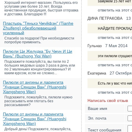
замужем 15 лет нет
Хороший интернет-магазин. Пользуюсь его
услугами уже более 10 лет. Всегда
ответить на этот 
качественная продукция, быстрая отправка
и доставка. Благодарю !!!
13
ДИНА ПЕТРАКОВА
Пластырь "Тяньхэ Чжуйфэн" (Tianhe
Zhuifeng) обезболевающий
НАЙДИТЕ ПРОКЛАДК
усиленный
ответить на этот 
Спасибо за подарок! При необходимости
попробую применить.
7 Мая 2014
Гульназ
Пилюли Ци Желудка "Бу Чжун И Ци
Вань" (Buzhong Yiqi Wan)
эти пилюли сгущают
Подскажите пожалуйста, вы пили по 2
ответить на этот 
больших медовых шара 3 раза в день или
по 2 маленьких концентрированных? И
27 Октября
каким курсом, если не сложно...
Екатерина
Пилюли от ангины и ларингита
Есть ли у вас что н
"Хуанши Сяншэн Ван" (Huangshi
Xiangsheng Wan)
ответить на этот 
Подскажите, пожалуйста, пилюли нужно
Написать свой отзыв
рассасывать или глотать без
рассасывания?
Ваше имя
Пилюли от ангины и ларингита
Эл. почта
"Хуанши Сяншэн Ван" (Huangshi
Xiangsheng Wan)
Добрый день! Подскажите, пожалуйста,
Текст сообщения