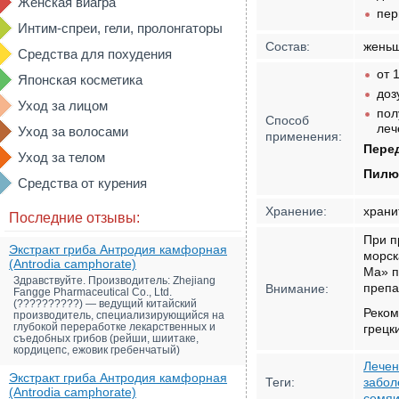
Женская виагра
пер
Интим-спреи, гели, пролонгаторы
Состав:
женьш
Средства для похудения
от 
Японская косметика
доз
Уход за лицом
пол
Способ
леч
Уход за волосами
применения:
Перед
Уход за телом
Пилюл
Средства от курения
Хранение:
храни
Последние отзывы:
При п
Экстракт гриба Антродия камфорная
морск
(Antrodia camphorate)
Ма» п
Здравствуйте. Производитель: Zhejiang
препа
Внимание:
Fangge Pharmaceutical Co., Ltd.
(??????????) — ведущий китайский
Реком
производитель, специализирующийся на
глубокой переработке лекарственных и
грецк
съедобных грибов (рейши, шиитаке,
кордицепс, ежовик гребенчатый)
Лечен
Экстракт гриба Антродия камфорная
Теги:
забол
(Antrodia camphorate)
семяи