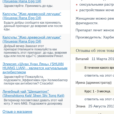
(Xixuepai Rana Egg Oil)
сексуальными растр
Здравствуйте. Принимать до еды.
растройствами моче
Капсулы "Жир древесной лягушки"
(Xixuepai Rana Egg Oil)
Женщинам можно реком
Будьте добры сообщите как принимать
фригидности.
данный препарат до вовремя или после
еды.
Препарат лечит женск
Капсулы "Жир древесной лягушки"
Производитель: Харби
(Xixuepai Rana Egg Oil)
Добрый вечер.Заказал этот
препарат.Напишите пожалуйста как
Отзывы об этом тов
принимать этот препарат: до еды, вовремя
еды или после еды? С уважением Ринат.
11 Марта 20
Виталий
Эликсир «Шуан Хуан Лянь» (SHUAN
HUANG LIAN) - является натуральным
В течении какого в
антибиотиком
ответить на этот 
Здравствуйте! Пожалуйста,
подскажите,Эффективен при Хеликобактер
Ирина (администратор)
пилори как антибиотик? Спасибо!
Лечебный чай "Шеншитонг"
Курс: 1 - 3 месяца.
(Shenshitong Keli/ Shen Shi Tong Keli)
ответить на этот 
Ветеринар посоветовал давать этот чай
коту. У него МКБ. Подскажите дозировку.
25 Августа 201
Элана
Отзыв о магазине