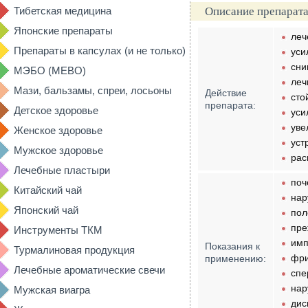
Тибетская медицина
Описание препарата
Японские препараты
леч
Препараты в капсулах (и не только)
уси
сни
МЭБО (MEBO)
леч
Мази, бальзамы, спреи, лосьоны
Действие
сто
препарата:
Детское здоровье
уси
уве
Женское здоровье
уст
Мужское здоровье
рас
Лечебные пластыри
поч
Китайский чай
нар
Японский чай
пол
пре
Инструменты ТКМ
имп
Показания к
Турмалиновая продукция
фри
применению:
Лечебные ароматические свечи
спе
нар
Мужская виагра
дис