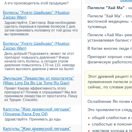
А кто производитель этой продукции?
Пилюли "Хай Ма"
- н
Болюсы "Хуато Цзайцзао" (Huatuo
Пилюли "Хай Ма" - это
Zaizao Wan)
восточной медицины. «
Здравствуйте, Светлана. Вам необходимо
туловища.
сделать перерыв в приёме болюсов 2 дня,
затем принимать половину от той дозы что
вы принимали.
Пилюли «Хай Ма» реко
устанавливая баланс 
Болюсы "Хуато Цзайцзао" (Huatuo
Zaizao Wan)
В Китае многие люди п
День добрый! Подскажите, может ли этот
Препарат хорошо «нас
препарат повышать давление? Вчера
начала пить болюсы, а сегодня утром
физическую работоспо
давление повысилось 170 на 110, никогда
такого высокого давлени у меня на было!
Этот древний рецепт 
Эмульсия "Лекарство от простатита"
применения пилюли отн
(Miao Ling Da Bo Lie Tong Ru Gao)
сейчас, по словам рук
Привет Какова эффективность этого
препарата? Почему я спрашиваю? Мы все
принимали лекарства от простатита. Пишу
из Турции. Спасибо.
Ослабление Ян почек 
Капсулы "Жир древесной лягушки"
Это проявляется сле
(Xixuepai Rana Egg Oil)
общей слабостью и 
Здравствуйте. Принимать до еды.
слабостью в пояснич
Капсулы "Жир древесной лягушки"
чувством холода в т