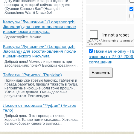
дату изготовления или срок годности
препарата, который сейчас в продаже
(Хуанши Сяншэн Ван" (Huangshi
Xiangsheng Wan)) Спасибо!
Капсулы "Луншэнчжи" (Longshengzhi
Jiaonang) для восстановления после
ишемического инсульта
Здравствуйте. Можно.
Капсулы "Луншэнчжи" (Longshengzhi
Jiaonang) для восстановления после
Нажимая кнопку «На
ишемического инсульта
законом от 27.07.200
Добрый день! Можно ли применять при
соглашении
заболеваниях почек? Высокий креатинин .
Написать
Таблетки "Руписяо" (Rupixiao)
Принимаю уже третью баночку, таблетки и
правда работают, прошла тяжесть в груди,
неприятные ноющие боли тоже прошли,
УЗИ ещё не делала. Очень довольна
результатом. Рекомендую.
Лосьон от псориаза "Фуфан" (Чистое
тело)
Добрый день. Этот препарат очень
хороший. Только ним и спасаюсь. Хотелось
бы приобрести свежего выпуска...