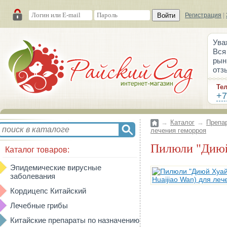
Войти
Регистрация
|
Ува
Вся
рын
отз
Те
+7
→
Каталог
→
Препа
лечения геморроя
Пилюли "Диюй
Каталог товаров:
Эпидемические вирусные
заболевания
Кордицепс Китайский
Лечебные грибы
Китайские препараты по назначению