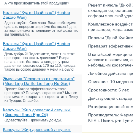
А кто производитель этой продукции?
Рецепт пилюль "Диюй 
охлаждая ее, останавл
Болюсы "Хуато Цзайцзао" (Huatuo
софоры японской удал
Zaizao Wan)
Здравствуйте, Светлана. Вам необходимо
Комплексное воздейст
сделать перерыв в приёме болюсов 2 дня,
при запоре, когда за
затем принимать половину от той дозы что
вы принимали.
Пилюли "Диюй Хуайцзя
Болюсы "Хуато Цзайцзао" (Huatuo
Препарат эффективен 
Zaizao Wan)
День добрый! Подскажите, может ли этот
В китайской медицине
препарат повышать давление? Вчера
увлажнить кишечник, а
начала пить болюсы, а сегодня утром
небольшим кровотечени
давление повысилось 170 на 110, никогда
такого высокого давлени у меня на было!
Лечебное действие пр
Эмульсия "Лекарство от простатита"
Описание: 10 медовых 
(Miao Ling Da Bo Lie Tong Ru Gao)
Привет Какова эффективность этого
Срок годности: 5 лет.
препарата? Почему я спрашиваю? Мы все
принимали лекарства от простатита. Пишу
Действующий стандарт:
из Турции. Спасибо.
Ратификационный ном
Капсулы "Жир древесной лягушки"
(Xixuepai Rana Egg Oil)
Производитель: Фарма
КНР, г. Пекин, р-н Тунч
Здравствуйте. Принимать до еды.
Капсулы "Жир древесной лягушки"