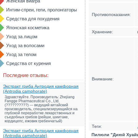
Женская виагра
Интим-спреи, гели, пролонгаторы
Противопоказания:
Средства для похудения
Японская косметика
Хранение:
Уход за лицом
Уход за волосами
Уход за телом
Средства от курения
Последние отзывы:
Внимание:
Экстракт гриба Антродия камфорная
(Antrodia camphorate)
Здравствуйте. Производитель: Zhejiang
Fangge Pharmaceutical Co., Ltd.
(??????????) — ведущий китайский
производитель, специализирующийся на
глубокой переработке лекарственных и
съедобных грибов (рейши, шиитаке,
кордицепс, ежовик гребенчатый)
Теги:
Экстракт гриба Антродия камфорная
Пилюли "Диюй Хуайцз
(Antrodia camphorate)