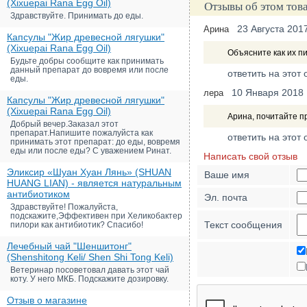
(Xixuepai Rana Egg Oil)
Отзывы об этом тов
Здравствуйте. Принимать до еды.
23 Августа 201
Арина
Капсулы "Жир древесной лягушки"
(Xixuepai Rana Egg Oil)
Объясните как их п
Будьте добры сообщите как принимать
данный препарат до вовремя или после
ответить на этот 
еды.
10 Января 2018
лера
Капсулы "Жир древесной лягушки"
(Xixuepai Rana Egg Oil)
Арина, почитайте п
Добрый вечер.Заказал этот
препарат.Напишите пожалуйста как
ответить на этот 
принимать этот препарат: до еды, вовремя
еды или после еды? С уважением Ринат.
Написать свой отзыв
Эликсир «Шуан Хуан Лянь» (SHUAN
Ваше имя
HUANG LIAN) - является натуральным
антибиотиком
Эл. почта
Здравствуйте! Пожалуйста,
подскажите,Эффективен при Хеликобактер
Текст сообщения
пилори как антибиотик? Спасибо!
Лечебный чай "Шеншитонг"
(Shenshitong Keli/ Shen Shi Tong Keli)
Ветеринар посоветовал давать этот чай
коту. У него МКБ. Подскажите дозировку.
Отзыв о магазине