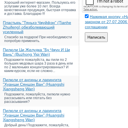
Хороший интернет-магазин. Пользуюсь его
услугами уже более 10 лет. Всегда
качественная продукция, быстрая отправка
и доставка. Благодарю !!!
Нажимая кнопку «На
законом от 27.07.200
Пластырь "Тяньхэ Чжуйфэн" (Tianhe
соглашении
Zhuifeng) обезболевающий
усиленный
Написать
Спасибо за подарок! При необходимости
попробую применить.
Пилюли Ци Желудка "Бу Чжун И Ци
Вань" (Buzhong Yiqi Wan)
Подскажите пожалуйста, вы пили по 2
больших медовых шара 3 раза в день или
по 2 маленьких концентрированных? И
каким курсом, если не сложно...
Пилюли от ангины и ларингита
"Хуанши Сяншэн Ван" (Huangshi
Xiangsheng Wan)
Подскажите, пожалуйста, пилюли нужно
рассасывать или глотать без
рассасывания?
Пилюли от ангины и ларингита
"Хуанши Сяншэн Ван" (Huangshi
Xiangsheng Wan)
Добрый день! Подскажите, пожалуйста,