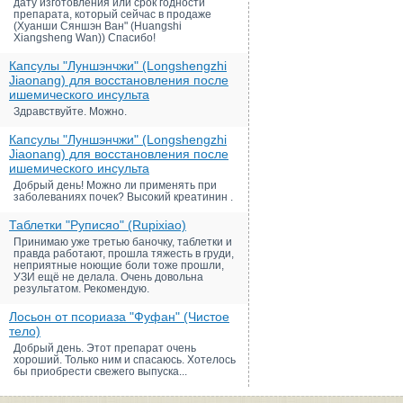
дату изготовления или срок годности
препарата, который сейчас в продаже
(Хуанши Сяншэн Ван" (Huangshi
Xiangsheng Wan)) Спасибо!
Капсулы "Луншэнчжи" (Longshengzhi
Jiaonang) для восстановления после
ишемического инсульта
Здравствуйте. Можно.
Капсулы "Луншэнчжи" (Longshengzhi
Jiaonang) для восстановления после
ишемического инсульта
Добрый день! Можно ли применять при
заболеваниях почек? Высокий креатинин .
Таблетки "Руписяо" (Rupixiao)
Принимаю уже третью баночку, таблетки и
правда работают, прошла тяжесть в груди,
неприятные ноющие боли тоже прошли,
УЗИ ещё не делала. Очень довольна
результатом. Рекомендую.
Лосьон от псориаза "Фуфан" (Чистое
тело)
Добрый день. Этот препарат очень
хороший. Только ним и спасаюсь. Хотелось
бы приобрести свежего выпуска...