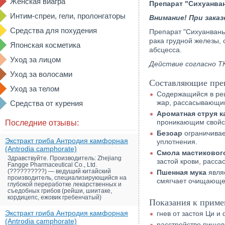
Женская виагра
Препарат "Сихуанван
Интим-спреи, гели, пролонгаторы
Внимание! При зака
Средства для похудения
Препарат "Сихуанвань"
рака грудной железы,
Японская косметика
абсцесса.
Уход за лицом
Действие согласно Т
Уход за волосами
Составляющие преп
Уход за телом
Содержащийся в ре
жар, рассасывающи
Средства от курения
Ароматная струя к
проникающим свойст
Последние отзывы:
Безоар
ограничивае
Экстракт гриба Антродия камфорная
уплотнения.
(Antrodia camphorate)
Смола мастиковог
Здравствуйте. Производитель: Zhejiang
застой крови, расс
Fangge Pharmaceutical Co., Ltd.
(??????????) — ведущий китайский
Пшенная мука
являе
производитель, специализирующийся на
смягчает очищающее
глубокой переработке лекарственных и
съедобных грибов (рейши, шиитаке,
кордицепс, ежовик гребенчатый)
Показания к приме
Экстракт гриба Антродия камфорная
гнев от застоя Ци 
(Antrodia camphorate)
расстройство пищев