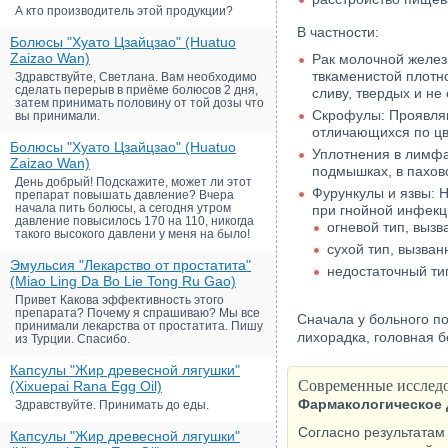
А кто производитель этой продукции?
В частности:
Болюсы "Хуато Цзайцзао" (Huatuo
Zaizao Wan)
Рак молочной желез
твкаменистой плотн
Здравствуйте, Светлана. Вам необходимо
сделать перерыв в приёме болюсов 2 дня,
сливу, твердых и не
затем принимать половину от той дозы что
Скрофулы: Проявляю
вы принимали.
отличающихся по цв
Болюсы "Хуато Цзайцзао" (Huatuo
Уплотнения в лимфа
Zaizao Wan)
подмышках, в пахово
День добрый! Подскажите, может ли этот
Фурункулы и язвы: 
препарат повышать давление? Вчера
начала пить болюсы, а сегодня утром
при гнойной инфекци
давление повысилось 170 на 110, никогда
огневой тип, выз
такого высокого давлени у меня на было!
сухой тип, вызва
Эмульсия "Лекарство от простатита"
недостаточный ти
(Miao Ling Da Bo Lie Tong Ru Gao)
Привет Какова эффективность этого
препарата? Почему я спрашиваю? Мы все
Сначала у больного по
принимали лекарства от простатита. Пишу
лихорадка, головная б
из Турции. Спасибо.
Капсулы "Жир древесной лягушки"
Современные исследо
(Xixuepai Rana Egg Oil)
Фармакологическое 
Здравствуйте. Принимать до еды.
Согласно результатам
Капсулы "Жир древесной лягушки"