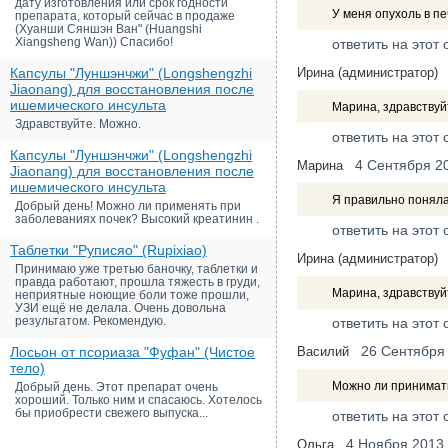
дату изготовления или срок годности
У меня опухоль в п
препарата, который сейчас в продаже
(Хуанши Сяншэн Ван" (Huangshi
Xiangsheng Wan)) Спасибо!
ответить на этот 
Капсулы "Луншэнчжи" (Longshengzhi
Ирина (администратор)
Jiaonang) для восстановления после
ишемического инсульта
Марина, здравствуй
Здравствуйте. Можно.
ответить на этот 
Капсулы "Луншэнчжи" (Longshengzhi
4 Сентября 2
Марина
Jiaonang) для восстановления после
ишемического инсульта
Я правильно поняла,
Добрый день! Можно ли применять при
заболеваниях почек? Высокий креатинин .
ответить на этот 
Таблетки "Руписяо" (Rupixiao)
Ирина (администратор)
Принимаю уже третью баночку, таблетки и
правда работают, прошла тяжесть в груди,
Марина, здравствуйт
неприятные ноющие боли тоже прошли,
УЗИ ещё не делала. Очень довольна
результатом. Рекомендую.
ответить на этот 
26 Сентября
Лосьон от псориаза "Фуфан" (Чистое
Василий
тело)
Можно ли принимать
Добрый день. Этот препарат очень
хороший. Только ним и спасаюсь. Хотелось
бы приобрести свежего выпуска...
ответить на этот 
4 Ноября 2013
Ольга