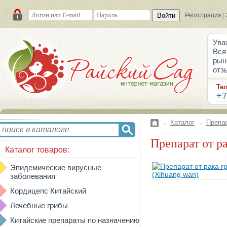
Войти
Регистрация
|
Ува
Вся
рын
отз
Те
+7
→
Каталог
→
Препа
Препарат от 
Каталог товаров:
Эпидемические вирусные
заболевания
Кордицепс Китайский
Лечебные грибы
Китайские препараты по назначению