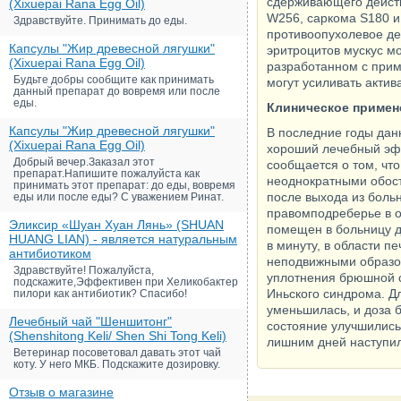
сдерживающего действ
(Xixuepai Rana Egg Oil)
W256, саркома S180 и
Здравствуйте. Принимать до еды.
противоопухолевое де
Капсулы "Жир древесной лягушки"
эритроцитов мускус м
(Xixuepai Rana Egg Oil)
разработанном с прим
Будьте добры сообщите как принимать
могут усиливать акти
данный препарат до вовремя или после
еды.
Клиническое примен
Капсулы "Жир древесной лягушки"
В последние годы дан
(Xixuepai Rana Egg Oil)
хороший лечебный эфф
Добрый вечер.Заказал этот
сообщается о том, что
препарат.Напишите пожалуйста как
неоднократными обост
принимать этот препарат: до еды, вовремя
после выхода из больн
еды или после еды? С уважением Ринат.
правомподреберье в о
Эликсир «Шуан Хуан Лянь» (SHUAN
помещен в больницу д
HUANG LIAN) - является натуральным
в минуту, в области 
антибиотиком
неподвижными образов
Здравствуйте! Пожалуйста,
уплотнения брюшной с
подскажите,Эффективен при Хеликобактер
Иньского синдрома. Д
пилори как антибиотик? Спасибо!
уменьшилась, и доза 
Лечебный чай "Шеншитонг"
состояние улучшились
(Shenshitong Keli/ Shen Shi Tong Keli)
лишним дней наступи
Ветеринар посоветовал давать этот чай
коту. У него МКБ. Подскажите дозировку.
Отзыв о магазине