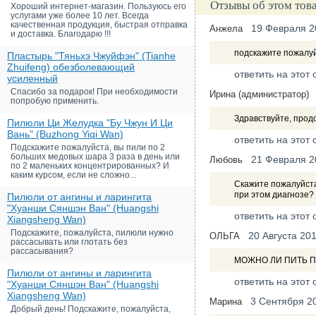
Отзывы об этом тов
Хороший интернет-магазин. Пользуюсь его
услугами уже более 10 лет. Всегда
качественная продукция, быстрая отправка
19 Февраля 2
Анжела
и доставка. Благодарю !!!
подскажите пожалу
Пластырь "Тяньхэ Чжуйфэн" (Tianhe
Zhuifeng) обезболевающий
ответить на этот 
усиленный
Спасибо за подарок! При необходимости
Ирина (администратор)
попробую применить.
Здравствуйте, прод
Пилюли Ци Желудка "Бу Чжун И Ци
Вань" (Buzhong Yiqi Wan)
ответить на этот 
Подскажите пожалуйста, вы пили по 2
больших медовых шара 3 раза в день или
21 Февраля 2
Любовь
по 2 маленьких концентрированных? И
каким курсом, если не сложно...
Скажите пожалуйста
при этом диагнозе?
Пилюли от ангины и ларингита
"Хуанши Сяншэн Ван" (Huangshi
ответить на этот 
Xiangsheng Wan)
Подскажите, пожалуйста, пилюли нужно
20 Августа 20
ОЛЬГА
рассасывать или глотать без
рассасывания?
МОЖНО ЛИ ПИТЬ П
Пилюли от ангины и ларингита
ответить на этот 
"Хуанши Сяншэн Ван" (Huangshi
Xiangsheng Wan)
3 Сентября 2
Марина
Добрый день! Подскажите, пожалуйста,