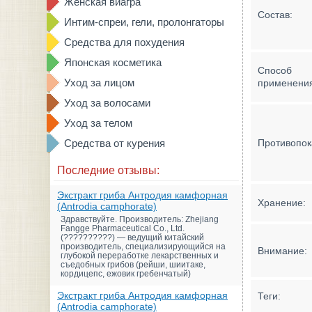
Женская виагра
Состав:
Интим-спреи, гели, пролонгаторы
Средства для похудения
Японская косметика
Способ
Уход за лицом
применени
Уход за волосами
Уход за телом
Средства от курения
Противопок
Последние отзывы:
Экстракт гриба Антродия камфорная
Хранение:
(Antrodia camphorate)
Здравствуйте. Производитель: Zhejiang
Fangge Pharmaceutical Co., Ltd.
(??????????) — ведущий китайский
производитель, специализирующийся на
Внимание:
глубокой переработке лекарственных и
съедобных грибов (рейши, шиитаке,
кордицепс, ежовик гребенчатый)
Экстракт гриба Антродия камфорная
Теги:
(Antrodia camphorate)