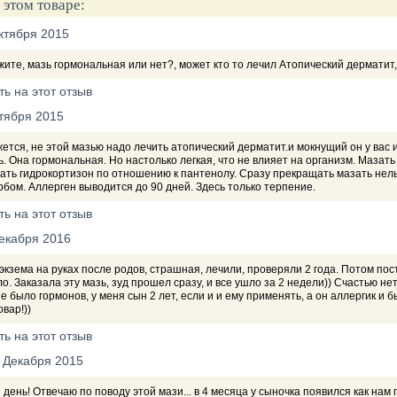
 этом товаре:
ктября 2015
ите, мазь гормональная или нет?, может кто то лечил Атопический дерматит
ть на этот отзыв
тября 2015
ется, не этой мазью надо лечить атопический дерматит.и мокнущий он у вас 
. Она гормональная. Но настолько легкая, что не влияет на организм. Мазат
ть гидрокортизон по отношению к пантенолу. Сразу прекращать мазать нель
бом. Аллерген выводится до 90 дней. Здесь только терпение.
ть на этот отзыв
екабря 2016
экзема на руках после родов, страшная, лечили, проверяли 2 года. Потом по
о. Заказала эту мазь, зуд прошел сразу, и все ушло за 2 недели)) Счастью не
е было гормонов, у меня сын 2 лет, если и и ему применять, а он аллергик и
овар!))
ть на этот отзыв
 Декабря 2015
день! Отвечаю по поводу этой мази... в 4 месяца у сыночка появился как нам 