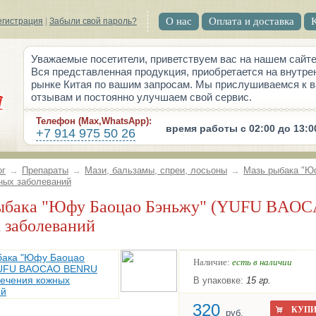
О нас
Оплата и доставка
егистрация
|
Забыли свой пароль?
Уважаемые посетители, приветствуем вас на нашем сайте
Вся представленная продукция, приобретается на внутре
рынке Китая по вашим запросам. Мы прислушиваемся к 
отзывам и постоянно улучшаем свой сервис.
Телефон (Max,WhatsApp):
время работы с 02:00 до 13:0
+7 914 975 50 26
ог
→
Препараты
→
Мази, бальзамы, спреи, лосьоны
→
Мазь рыбака "
ных заболеваний
 заболеваний
Наличие:
есть в наличии
В упаковке:
15 гр.
320
КУПИ
руб.