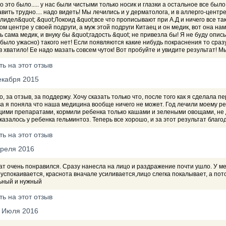
о это было..... у нас были чистыми только носик и глазки а остальное все бы
вить трудно.... надо видеть! Мы лечились и у дерматолога, и в аллерго-цент
лидел&quot; &quot;Локоид &quot;все что прописывают при А.Д и ничего все так
ом центре у своей подруги, а муж этой подруги Китаец и он медик, вот она н
ь сама медик, и внуку бы &quot;гадость &quot; не привезла бы! Я не буду описы
было ужасно) такого нет! Если появляются какие нибудь покраснения то сразу
 хватило! Ее надо мазать совсем чуток! Вот пробуйте и увидите результат! Мы
ть на этот отзыв
екабря 2015
, за отзыв, за поддержу. Хочу сказать только что, после того как я сделала 
ва я поняла что наша медицина вообще ничего не может. Год лечили моему 
щими препаратами, кормили ребенка только кашами и зелеными овощами, не 
казалось у ребенка гельминтоз. Теперь все хорошо, и за этот результат благ
ть на этот отзыв
преля 2016
т очень понравился. Сразу нанесла на лицо и раздражение почти ушло. У мен
успокаивается, краснота вначале усиливается,лицо слегка покалывает, а по
ьный и нужный
ть на этот отзыв
 Июля 2016