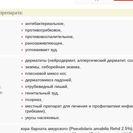
препарата:
антибактериальное,
противогрибковое,
противовоспалительное,
ранозаживляющее,
успокаивает зуд.
дерматиты (нейродермит, аллергический дерматит, со
экземы, себорейная экзема,
плесневой микоз ног,
дерматомикоз ладоней,
отрубевидный лишай,
к
ю:
генитальный зуд,
псориаз,
местный препарат для лечения и профилактики инфи
грибками),
укусы насекомых.
кора бархата амурского (Pseudolarix amabilis Rehd 2.5