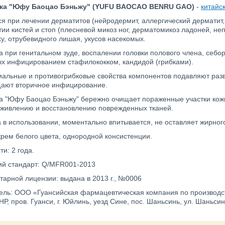
ка "Юфу Баоцао Бэньжу" (YUFU BAOCAO BENRU GAO)
-
китайс
я при лечении дерматитов (нейродермит, аллергический дерматит,
и кистей и стоп (плесневой микоз ног, дерматомикоз ладоней, неп
у, отрубевидного лишая, укусов насекомых.
 при генитальном зуде, воспалении головки полового члена, себор
х инфицированием стафилококком, кандидой (грибками).
иальные и противогрибковые свойства компонентов подавляют раз
ают вторичное инфицирование.
а "Юфу Баоцао Бэньжу" бережно очищает пораженные участки кожи
аживлению и восстановлению поврежденных тканей.
 в использовании, моментально впитывается, не оставляет жирног
крем белого цвета, однородной консистенции.
ти: 2 года.
й стандарт: Q/MFR001-2013
тарной лицензии: выдана в 2013 г., №0006
ель: ООО «Гуансийская фармацевтическая компания по производст
Р, пров. Гуанси, г. Юйлинь, уезд Сине, пос. Шаньсинь, ул. Шаньсинь