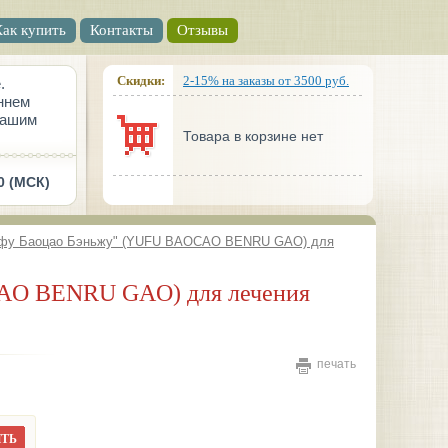
Как купить
Контакты
Отзывы
Скидки:
2-15% на заказы от 3500 руб.
.
ннем
вашим
Товара в корзине нет
0 (МСК)
Юфу Баоцао Бэньжу" (YUFU BAOCAO BENRU GAO) для
печать
ТЬ