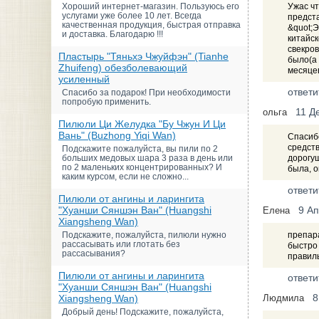
Хороший интернет-магазин. Пользуюсь его
Ужас чт
услугами уже более 10 лет. Всегда
предста
качественная продукция, быстрая отправка
&quot;Э
и доставка. Благодарю !!!
китайск
свекров
Пластырь "Тяньхэ Чжуйфэн" (Tianhe
было(а 
Zhuifeng) обезболевающий
месяцев
усиленный
ответи
Спасибо за подарок! При необходимости
попробую применить.
11 Д
ольга
Пилюли Ци Желудка "Бу Чжун И Ци
Вань" (Buzhong Yiqi Wan)
Спасибо
средст
Подскажите пожалуйста, вы пили по 2
больших медовых шара 3 раза в день или
дорогу
по 2 маленьких концентрированных? И
была, о
каким курсом, если не сложно...
ответи
Пилюли от ангины и ларингита
"Хуанши Сяншэн Ван" (Huangshi
9 А
Елена
Xiangsheng Wan)
Подскажите, пожалуйста, пилюли нужно
препара
рассасывать или глотать без
быстро 
рассасывания?
правил
Пилюли от ангины и ларингита
ответи
"Хуанши Сяншэн Ван" (Huangshi
8
Xiangsheng Wan)
Людмила
Добрый день! Подскажите, пожалуйста,