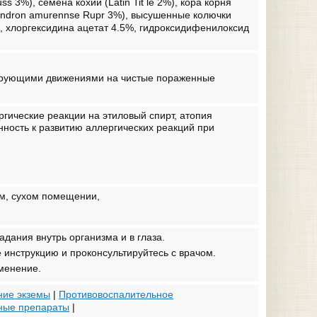
 3%), семена кохии (Latin Tit le 2%), кора корня
dendron amurennse Rupr 3%), высушенные колючки
5%), хлоргексидина ацетат 4.5%, гидроксидифенилоксид
сирующими движениями на чистые пораженные
гические реакции на этиловый спирт, атопия
ность к развитию аллергических реакций при
ом, сухом помещении,
дания внутрь организма и в глаза.
инструкцию и проконсультируйтесь с врачом.
менение.
ние экземы
|
Противовоспалительное
ные препараты
|