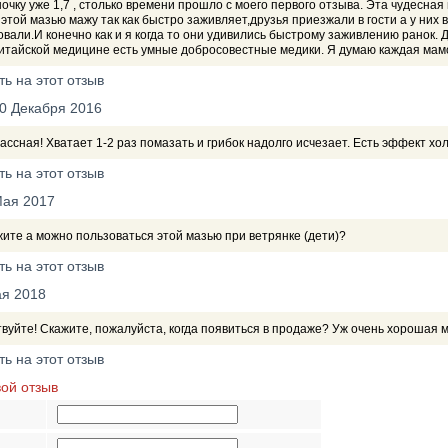
очку уже 1,7 , столько времени прошло с моего первого отзыва. Эта чудесная
 этой мазью мажу так как быстро заживляет,друзья приезжали в гости а у них 
вали.И конечно как и я когда то они удивились быстрому заживлению ранок. Д
китайской медицине есть умные добросовестные медики. Я думаю каждая мамоч
ть на этот отзыв
0 Декабря 2016
ассная! Хватает 1-2 раз помазать и грибок надолго исчезает. Есть эффект х
ть на этот отзыв
Мая 2017
ите а можно пользоваться этой мазью при ветрянке (дети)?
ть на этот отзыв
ая 2018
вуйте! Скажите, пожалуйста, когда появиться в продаже? Уж очень хорошая ма
ть на этот отзыв
вой отзыв