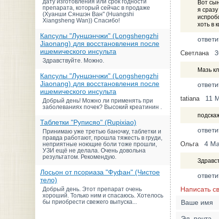
дату изготовления или срок годности
Вот сын
препарата, который сейчас в продаже
я сразу
(Хуанши Сяншэн Ван" (Huangshi
испробо
Xiangsheng Wan)) Спасибо!
хоть в 
Капсулы "Луншэнчжи" (Longshengzhi
ответи
Jiaonang) для восстановления после
ишемического инсульта
3
Светлана
Здравствуйте. Можно.
Мазь кл
Капсулы "Луншэнчжи" (Longshengzhi
Jiaonang) для восстановления после
ответи
ишемического инсульта
11 
tatiana
Добрый день! Можно ли применять при
заболеваниях почек? Высокий креатинин .
подскаж
Таблетки "Руписяо" (Rupixiao)
ответи
Принимаю уже третью баночку, таблетки и
правда работают, прошла тяжесть в груди,
4 М
Ольга
неприятные ноющие боли тоже прошли,
УЗИ ещё не делала. Очень довольна
результатом. Рекомендую.
Здравст
Лосьон от псориаза "Фуфан" (Чистое
ответи
тело)
Написать с
Добрый день. Этот препарат очень
хороший. Только ним и спасаюсь. Хотелось
бы приобрести свежего выпуска...
Ваше имя
Эл. почта