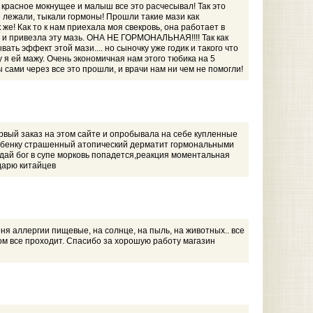
ло красное мокнущее и малыш все это расчесывал! Так это
ре лежали, тыкали гормоны! Прошли такие мази как
 же! Как то к нам приехала моя свекровь, она работает в
ам и привезла эту мазь. ОНА НЕ ГОРМОНАЛЬНАЯ!!!! Так как
вать эффект этой мази.... но сыночку уже годик и такого что
 я ей мажу. Очень экономичная нам этого тюбика на 5
 сами через все это прошли, и врачи нам ни чем не помогли!
первый заказ на этом сайте и опробывала на себе купленные
ребенку страшенный атопический дерматит гормональными
дай бог в супе морковь попадется,реакция моментальная
одарю китайцев
я аллергии пищевые, на солнце, на пыль, на животных.. все
том все проходит. Спасибо за хорошую работу магазин