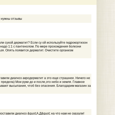
, нужны отзывы
или сухой дерматит? Если су ой используйте гидрокортизон
ь надо 1:1 с пантенолом. По мере прохождения болезни
зя. Опять появится дерматит. Очистите организм
ставили диагноз акродерматит а это еще страшнее. Ничего не
т предела) Мои руки до и после,это небо и земля. Главное
 бывают высыпания, чтоб без опасения. Благодарим магазин за
поставили диагноз &quot;А.Д&quot; на что нам не сказали!