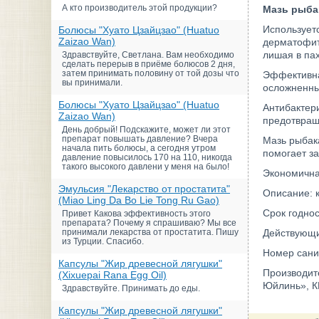
А кто производитель этой продукции?
Мазь рыба
Используетс
Болюсы "Хуато Цзайцзао" (Huatuo
Zaizao Wan)
дерматофити
лишая в пах
Здравствуйте, Светлана. Вам необходимо
сделать перерыв в приёме болюсов 2 дня,
затем принимать половину от той дозы что
Эффективна
вы принимали.
осложненны
Болюсы "Хуато Цзайцзао" (Huatuo
Антибактер
Zaizao Wan)
предотвращ
День добрый! Подскажите, может ли этот
препарат повышать давление? Вчера
Мазь рыбак
начала пить болюсы, а сегодня утром
помогает з
давление повысилось 170 на 110, никогда
такого высокого давлени у меня на было!
Экономична
Эмульсия "Лекарство от простатита"
Описание: 
(Miao Ling Da Bo Lie Tong Ru Gao)
Срок годнос
Привет Какова эффективность этого
препарата? Почему я спрашиваю? Мы все
принимали лекарства от простатита. Пишу
Действующи
из Турции. Спасибо.
Номер сани
Капсулы "Жир древесной лягушки"
Производит
(Xixuepai Rana Egg Oil)
Юйлинь», КН
Здравствуйте. Принимать до еды.
Капсулы "Жир древесной лягушки"