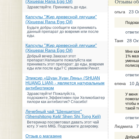
(Xixuepai Rana Egg Oil)
Отзывы об
Здравствуйте. Принимать до еды.
23 О
ольга
Капсулы "Жир древесной лягушки"
(Xixuepai Rana Egg Oil)
Подскаж
Будьте добры сообщите как принимать
данный препарат до вовремя или после
ответи
еды.
28 Ок
Таня
Капсулы "Жир древесной лягушки"
(Xixuepai Rana Egg Oil)
Мне каж
Добрый вечер.Заказал этот
1% мазь
препарат.Напишите пожалуйста как
уменьша
принимать этот препарат: до еды, вовремя
полисор
еды или после еды? С уважением Ринат.
ответи
Эликсир «Шуан Хуан Лянь» (SHUAN
HUANG LIAN) - является натуральным
10 Д
елена
антибиотиком
Здравствуйте! Пожалуйста,
У меня 
подскажите,Эффективен при Хеликобактер
помогал
пилори как антибиотик? Спасибо!
чтобы н
такой т
Лечебный чай "Шеншитонг"
(Shenshitong Keli/ Shen Shi Tong Keli)
ответи
Ветеринар посоветовал давать этот чай
7
коту. У него МКБ. Подскажите дозировку.
Людмила
Отзыв о магазине
Добрый 