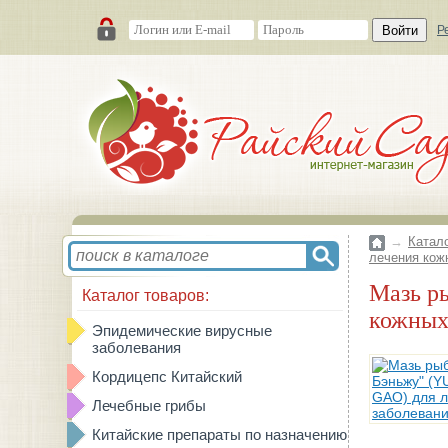
Войти
Р
→
Катал
лечения кож
Мазь рыбака "Юфу Баоцао Бэньжу" (YUFU BAOCAO BENRU GAO) для лечения
Каталог товаров:
кожных
Эпидемические вирусные
заболевания
Кордицепс Китайский
Лечебные грибы
Китайские препараты по назначению