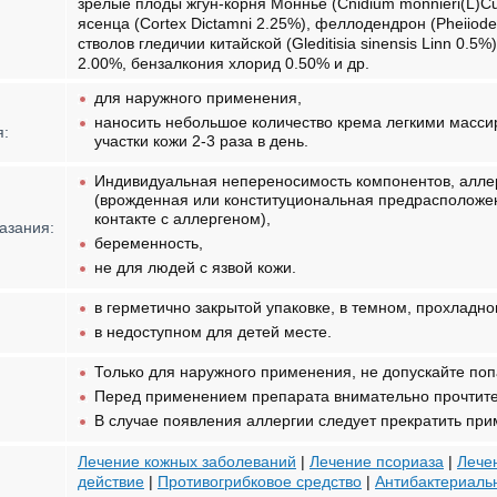
зрелые плоды жгун-корня Моннье (Cnidium monnieri(L)Cuss
ясенца (Cortex Dictamni 2.25%), феллодендрон (Pheiio
стволов гледичии китайской (Gleditisia sinensis Linn 0.
2.00%, бензалкония хлорид 0.50% и др.
для наружного применения,
наносить небольшое количество крема легкими мас
я:
участки кожи 2-3 раза в день.
Индивидуальная непереносимость компонентов, аллер
(врожденная или конституциональная предрасположен
контакте с аллергеном),
азания:
беременность,
не для людей с язвой кожи.
в герметично закрытой упаковке, в темном, прохладн
в недоступном для детей месте.
Только для наружного применения, не допускайте попа
Перед применением препарата внимательно прочтите 
В случае появления аллергии следует прекратить при
Лечение кожных заболеваний
|
Лечение псориаза
|
Лече
действие
|
Противогрибковое средство
|
Антибактериаль