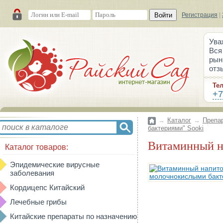
Войти
Регистрация
|
Ува
Вся
рын
отз
Те
+7
→
Каталог
→
Препа
бактериями" Sooki
Витаминный 
Каталог товаров:
Эпидемические вирусные
заболевания
Кордицепс Китайский
Лечебные грибы
Китайские препараты по назначению