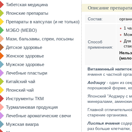
Тибетская медицина
Описание препарата
Японские препараты
Состав:
орган
Препараты в капсулах (и не только)
1 ча
МЭБО (MEBO)
Можн
Мази, бальзамы, спреи, лосьоны
Для
Способ
ста
Детское здоровье
применения:
Нельз
Женское здоровье
(моло
Мужское здоровье
Витаминный напиток
Лечебные пластыри
ячменя с частной орг
Китайский чай
Аодзиру
- один из се
порошковой форме, ко
Японский чай
Японский "Аодзиру с м
Инструменты ТКМ
минералами, аминокис
Турмалиновая продукция
Главной отличительно
старение организма.
Лечебные ароматические свечи
Листья ячменя
содер
Мужская виагра
раз больше клетчатки,