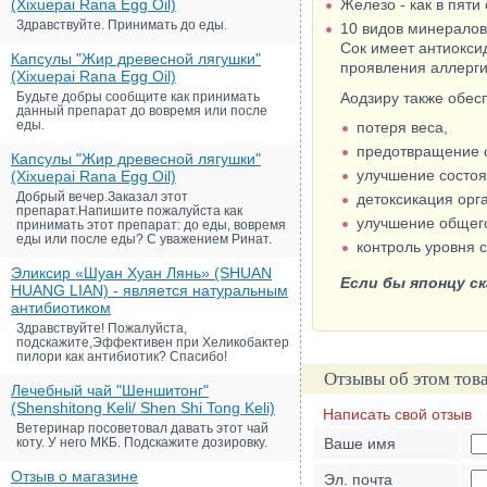
(Xixuepai Rana Egg Oil)
Железо - как в пяти 
Здравствуйте. Принимать до еды.
10 видов минералов,
Сок имеет антиокси
Капсулы "Жир древесной лягушки"
проявления аллерги
(Xixuepai Rana Egg Oil)
Будьте добры сообщите как принимать
Аодзиру также обесп
данный препарат до вовремя или после
еды.
потеря веса,
предотвращение 
Капсулы "Жир древесной лягушки"
улучшение состоя
(Xixuepai Rana Egg Oil)
Добрый вечер.Заказал этот
детоксикация орг
препарат.Напишите пожалуйста как
улучшение общег
принимать этот препарат: до еды, вовремя
еды или после еды? С уважением Ринат.
контроль уровня с
Эликсир «Шуан Хуан Лянь» (SHUAN
Если бы японцу с
HUANG LIAN) - является натуральным
антибиотиком
Здравствуйте! Пожалуйста,
подскажите,Эффективен при Хеликобактер
пилори как антибиотик? Спасибо!
Отзывы об этом тов
Лечебный чай "Шеншитонг"
(Shenshitong Keli/ Shen Shi Tong Keli)
Написать свой отзыв
Ветеринар посоветовал давать этот чай
коту. У него МКБ. Подскажите дозировку.
Ваше имя
Отзыв о магазине
Эл. почта