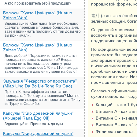
А кто производитель этой продукции?
порошковой форме, ко
Болюсы "Хуато Цзайцзао" (Huatuo
青汁 (с яп. «зелёный с
Zaizao Wan)
зелёных овощей, бога
Здравствуйте, Светлана. Вам необходимо
сделать перерыв в приёме болюсов 2 дня,
Созданный японским в
затем принимать половину от той дозы что
восполнять в организ
вы принимали.
поддерживающее дейст
Болюсы "Хуато Цзайцзао" (Huatuo
По официальной верси
Zaizao Wan)
врачом что бы поддерж
День добрый! Подскажите, может ли этот
препарат повышать давление? Вчера
экспериментировал с 
начала пить болюсы, а сегодня утром
в изначальном виде в 
давление повысилось 170 на 110, никогда
целебной силой и счит
такого высокого давлени у меня на было!
воспаления почек. Но
Эмульсия "Лекарство от простатита"
промышленного произво
(Miao Ling Da Bo Lie Tong Ru Gao)
Согласно официальным
Привет Какова эффективность этого
препарата? Почему я спрашиваю? Мы все
сухого вещества - сод
принимали лекарства от простатита. Пишу
из Турции. Спасибо.
Кальций - как в 1 б
Витамин А - как в п
Капсулы "Жир древесной лягушки"
(Xixuepai Rana Egg Oil)
Витамин C - эквива
Здравствуйте. Принимать до еды.
Витамин Е - как в 1 
Фолиевая кислота - 
Капсулы "Жир древесной лягушки"