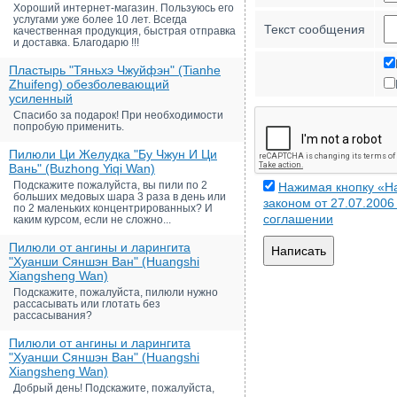
Хороший интернет-магазин. Пользуюсь его
услугами уже более 10 лет. Всегда
Текст сообщения
качественная продукция, быстрая отправка
и доставка. Благодарю !!!
Пластырь "Тяньхэ Чжуйфэн" (Tianhe
Zhuifeng) обезболевающий
усиленный
Спасибо за подарок! При необходимости
попробую применить.
Пилюли Ци Желудка "Бу Чжун И Ци
Вань" (Buzhong Yiqi Wan)
Подскажите пожалуйста, вы пили по 2
Нажимая кнопку «На
больших медовых шара 3 раза в день или
законом от 27.07.200
по 2 маленьких концентрированных? И
соглашении
каким курсом, если не сложно...
Пилюли от ангины и ларингита
Написать
"Хуанши Сяншэн Ван" (Huangshi
Xiangsheng Wan)
Подскажите, пожалуйста, пилюли нужно
рассасывать или глотать без
рассасывания?
Пилюли от ангины и ларингита
"Хуанши Сяншэн Ван" (Huangshi
Xiangsheng Wan)
Добрый день! Подскажите, пожалуйста,