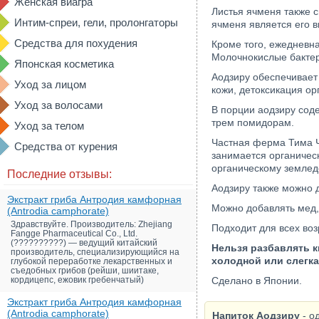
Женская виагра
Листья ячменя также 
Интим-спреи, гели, пролонгаторы
ячменя является его в
Средства для похудения
Кроме того, ежедневна
Молочнокислые бактер
Японская косметика
Аодзиру обеспечивает
Уход за лицом
кожи, детоксикация ор
Уход за волосами
В порции аодзиру соде
трем помидорам.
Уход за телом
Частная ферма Тима Ч
Средства от курения
занимается органичес
органическому землед
Последние отзывы:
Аодзиру также можно д
Экстракт гриба Антродия камфорная
Можно добавлять мед,
(Antrodia camphorate)
Здравствуйте. Производитель: Zhejiang
Подходит для всех воз
Fangge Pharmaceutical Co., Ltd.
(??????????) — ведущий китайский
Нельзя разбавлять к
производитель, специализирующийся на
холодной или слегка
глубокой переработке лекарственных и
съедобных грибов (рейши, шиитаке,
кордицепс, ежовик гребенчатый)
Сделано в Японии.
Экстракт гриба Антродия камфорная
(Antrodia camphorate)
Напиток Аодзиру
- о