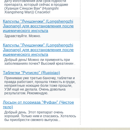
дату изготовления или срок годности
препарата, который сейчас в продаже
(Хуанши Сяншэн Ван" (Huangshi
Xiangsheng Wan)) Спасибо!
Капсулы "Луншэнчжи" (Longshengzhi
Jiaonang) для восстановления после
ишемического инсульта
Здравствуйте. Можно.
Капсулы "Луншэнчжи" (Longshengzhi
Jiaonang) для восстановления после
ишемического инсульта
Добрый день! Можно ли применять при
заболеваниях почек? Высокий креатинин .
Таблетки "Руписяо" (Rupixiao)
Принимаю уже третью баночку, таблетки и
правда работают, прошла тяжесть в груди,
неприятные ноющие боли тоже прошли,
УЗИ ещё не делала. Очень довольна
результатом. Рекомендую.
Лосьон от псориаза "Фуфан" (Чистое
тело)
Добрый день. Этот препарат очень
хороший. Только ним и спасаюсь. Хотелось
бы приобрести свежего выпуска...