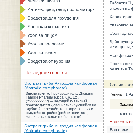
Женская виагра
Таблетки "
в крови на 
Интим-спреи, гели, пролонгаторы
Характерист
Средства для похудения
Упаковка: а
Японская косметика
Срок годнос
Уход за лицом
Действующи
Уход за волосами
медицины, т
Уход за телом
Ратификаци
Средства от курения
Производит
развития Та
Последние отзывы:
Экстракт гриба Антродия камфорная
Отзывы об
(Antrodia camphorate)
Здравствуйте. Производитель: Zhejiang
1 А
Регина
Fangge Pharmaceutical Co., Ltd.
(??????????) — ведущий китайский
Здравст
производитель, специализирующийся на
глубокой переработке лекарственных и
съедобных грибов (рейши, шиитаке,
ответи
кордицепс, ежовик гребенчатый)
Написать с
Экстракт гриба Антродия камфорная
Ваше имя
(Antrodia camphorate)