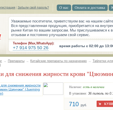
О нас
Оплата и доставка
егистрация
|
Забыли свой пароль?
Уважаемые посетители, приветствуем вас на нашем сайте
Вся представленная продукция, приобретается на внутре
рынке Китая по вашим запросам. Мы прислушиваемся к 
отзывам и постоянно улучшаем свой сервис.
Телефон (Max,WhatsApp):
время работы с 02:00 до 13:0
+7 914 975 50 26
ог
→
Препараты
→
Китайские препараты по назначению
→
Таблетки дл
)
тки для снижения жирности крови "Цзюэмин 
Наличие:
есть в наличии
В упаковке:
36 пилюль по 0.
710
КУПИ
руб.