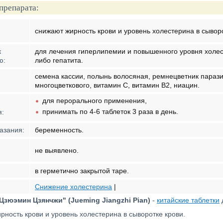
препарата:
снижают жирность крови и уровень холестерина в сыворо
к
для лечения гиперлипемии и повышенного уровня холес
ю:
либо гепатита.
семена кассии, полынь волосяная, ремнецветник параз
многоцветкового, витамин С, витамин В2, ниацин.
для перорального применения,
принимать по 4-6 таблеток 3 раза в день.
я:
азания:
беременность.
не выявлено.
в герметично закрытой таре.
Снижение холестерина
|
Цзюэмин Цзянчжи" (Jueming Jiangzhi Pian)
-
китайские таблетки
ность крови и уровень холестерина в сыворотке крови.