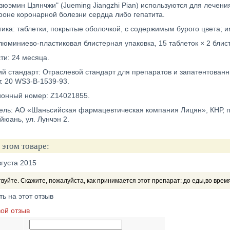
Цзюэмин Цзянчжи" (Jueming Jiangzhi Pian) используются для лечен
фоне коронарной болезни сердца либо гепатита.
ика: таблетки, покрытые оболочкой, с содержимым бурого цвета; им
люминиево-пластиковая блистерная упаковка, 15 таблеток × 2 блис
ти: 24 месяца.
й стандарт: Отраслевой стандарт для препаратов и запатентованн
. 20 WS3-B-1539-93.
онный номер: Z14021855.
ель: АО «Шаньсийская фармацевтическая компания Лицян», КНР, пр
йюань, ул. Лунчэн 2.
 этом товаре:
вгуста 2015
вуйте. Скажите, пожалуйста, как принимается этот препарат: до еды,во вре
ть на этот отзыв
вой отзыв