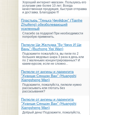
Хороший интернет-магазин. Пользуюсь его
услугами уже более 10 лет. Всегда
качественная продукция, быстрая отправка
и доставка. Благодарю !!!
Пластырь "Тяньхэ Чжуйфэн" (Tianhe
Zhuifeng) обезболевающий
усиленный
Спасибо за подарок! При необходимости
попробую применить.
Пилюли Ци Желудка "Бу Чжун И Ци
Вань" (Buzhong Yiqi Wan)
Подскажите пожалуйста, вы пили по 2
больших медовых шара 3 раза в день или
по 2 маленьких концентрированных? И
каким курсом, если не сложно...
Пилюли от ангины и ларингита
"Хуанши Сяншэн Ван" (Huangshi
Xiangsheng Wan)
Подскажите, пожалуйста, пилюли нужно
рассасывать или глотать без
рассасывания?
Пилюли от ангины и ларингита
"Хуанши Сяншэн Ван" (Huangshi
Xiangsheng Wan)
Добрый день! Подскажите, пожалуйста,