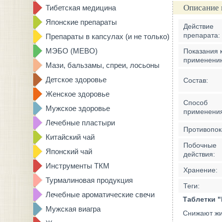
Описание 
Тибетская медицина
Японские препараты
Действие
препарата:
Препараты в капсулах (и не только)
МЭБО (MEBO)
Показания 
применени
Мази, бальзамы, спреи, лосьоны
Детское здоровье
Состав:
Женское здоровье
Способ
Мужское здоровье
применени
Лечебные пластыри
Противопок
Китайский чай
Побочные
Японский чай
действия:
Инструменты ТКМ
Хранение:
Турмалиновая продукция
Теги:
Лечебные ароматические свечи
Таблетки "
Мужская виагра
Снижают жир