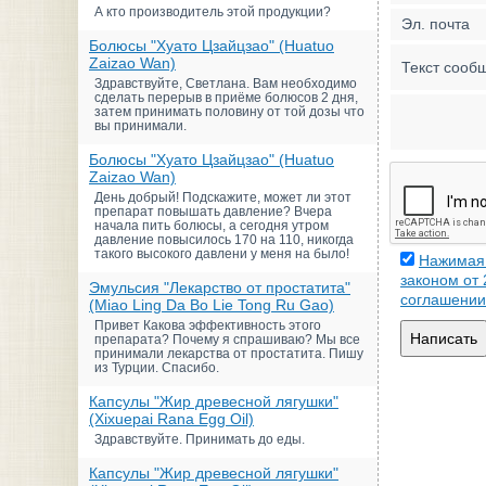
А кто производитель этой продукции?
Эл. почта
Болюсы "Хуато Цзайцзао" (Huatuo
Zaizao Wan)
Текст сооб
Здравствуйте, Светлана. Вам необходимо
сделать перерыв в приёме болюсов 2 дня,
затем принимать половину от той дозы что
вы принимали.
Болюсы "Хуато Цзайцзао" (Huatuo
Zaizao Wan)
День добрый! Подскажите, может ли этот
препарат повышать давление? Вчера
начала пить болюсы, а сегодня утром
давление повысилось 170 на 110, никогда
такого высокого давлени у меня на было!
Нажимая 
законом от
Эмульсия "Лекарство от простатита"
соглашении
(Miao Ling Da Bo Lie Tong Ru Gao)
Привет Какова эффективность этого
Написать
препарата? Почему я спрашиваю? Мы все
принимали лекарства от простатита. Пишу
из Турции. Спасибо.
Капсулы "Жир древесной лягушки"
(Xixuepai Rana Egg Oil)
Здравствуйте. Принимать до еды.
Капсулы "Жир древесной лягушки"