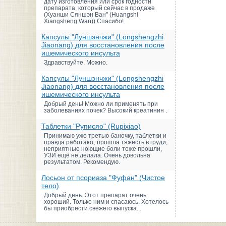
дату изготовления или срок годности
препарата, который сейчас в продаже
(Хуанши Сяншэн Ван" (Huangshi
Xiangsheng Wan)) Спасибо!
Капсулы "Луншэнчжи" (Longshengzhi
Jiaonang) для восстановления после
ишемического инсульта
Здравствуйте. Можно.
Капсулы "Луншэнчжи" (Longshengzhi
Jiaonang) для восстановления после
ишемического инсульта
Добрый день! Можно ли применять при
заболеваниях почек? Высокий креатинин .
Таблетки "Руписяо" (Rupixiao)
Принимаю уже третью баночку, таблетки и
правда работают, прошла тяжесть в груди,
неприятные ноющие боли тоже прошли,
УЗИ ещё не делала. Очень довольна
результатом. Рекомендую.
Лосьон от псориаза "Фуфан" (Чистое
тело)
Добрый день. Этот препарат очень
хороший. Только ним и спасаюсь. Хотелось
бы приобрести свежего выпуска...