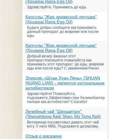
(Xixuepai Rana Egg Oil)
Здравствуйте. Принимать до еды.
Капсулы "Жир древесной лягушки"
(Xixuepai Rana Egg Oil)
Будьте добры сообщите как принимать
данный препарат до вовремя или после
еды.
Капсулы "Жир древесной лягушки"
(Xixuepai Rana Egg Oil)
Добрый вечер.Заказал этот
препарат.Напишите пожалуйста как
принимать этот препарат: до еды, вовремя
еды или после еды? С уважением Ринат.
Эликсир «Шуан Хуан Лянь» (SHUAN
HUANG LIAN) - является натуральным
антибиотиком
Здравствуйте! Пожалуйста,
подскажите,Эффективен при Хеликобактер
пилори как антибиотик? Спасибо!
Лечебный чай "Шеншитонг"
(Shenshitong Keli/ Shen Shi Tong Keli)
Ветеринар посоветовал давать этот чай
коту. У него МКБ. Подскажите дозировку.
Отзыв о магазине