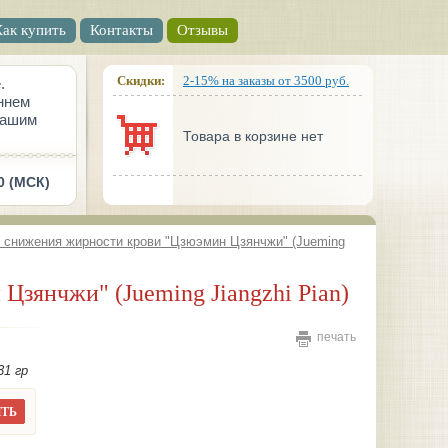
Как купить
Контакты
Отзывы
Скидки:
2-15% на заказы от 3500 руб.
.
ннем
вашим
Товара в корзине нет
0 (МСК)
я снижения жирности крови "Цзюэмин Цзянчжи" (Jueming
Цзянчжи" (Jueming Jiangzhi Pian)
печать
31 гр
ТЬ