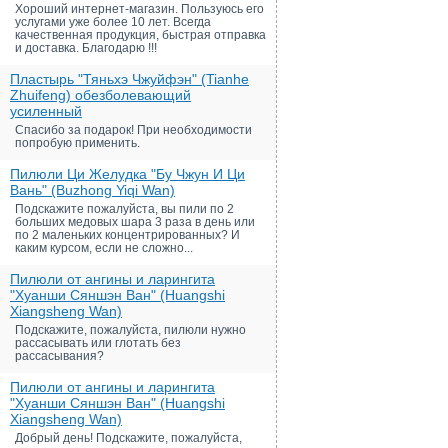
Хороший интернет-магазин. Пользуюсь его
услугами уже более 10 лет. Всегда
качественная продукция, быстрая отправка
и доставка. Благодарю !!!
Пластырь "Тяньхэ Чжуйфэн" (Tianhe
Zhuifeng) обезболевающий
усиленный
Спасибо за подарок! При необходимости
попробую применить.
Пилюли Ци Желудка "Бу Чжун И Ци
Вань" (Buzhong Yiqi Wan)
Подскажите пожалуйста, вы пили по 2
больших медовых шара 3 раза в день или
по 2 маленьких концентрированных? И
каким курсом, если не сложно...
Пилюли от ангины и ларингита
"Хуанши Сяншэн Ван" (Huangshi
Xiangsheng Wan)
Подскажите, пожалуйста, пилюли нужно
рассасывать или глотать без
рассасывания?
Пилюли от ангины и ларингита
"Хуанши Сяншэн Ван" (Huangshi
Xiangsheng Wan)
Добрый день! Подскажите, пожалуйста,