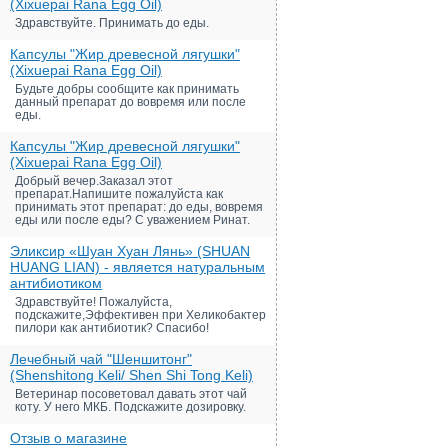
(Xixuepai Rana Egg Oil)
Здравствуйте. Принимать до еды.
Капсулы "Жир древесной лягушки"
(Xixuepai Rana Egg Oil)
Будьте добры сообщите как принимать
данный препарат до вовремя или после
еды.
Капсулы "Жир древесной лягушки"
(Xixuepai Rana Egg Oil)
Добрый вечер.Заказал этот
препарат.Напишите пожалуйста как
принимать этот препарат: до еды, вовремя
еды или после еды? С уважением Ринат.
Эликсир «Шуан Хуан Лянь» (SHUAN
HUANG LIAN) - является натуральным
антибиотиком
Здравствуйте! Пожалуйста,
подскажите,Эффективен при Хеликобактер
пилори как антибиотик? Спасибо!
Лечебный чай "Шеншитонг"
(Shenshitong Keli/ Shen Shi Tong Keli)
Ветеринар посоветовал давать этот чай
коту. У него МКБ. Подскажите дозировку.
Отзыв о магазине