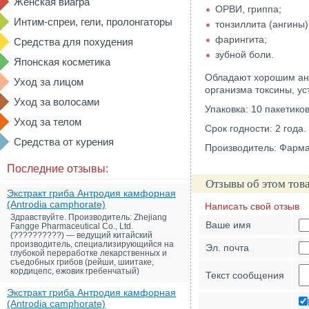
Женская виагра
ОРВИ, гриппа;
Интим-спреи, гели, пролонгаторы
тонзиллита (ангины)
фарингита;
Средства для похудения
зубной боли.
Японская косметика
Обладают хорошим ант
Уход за лицом
организма токсины, ус
Уход за волосами
Упаковка: 10 пакетиков
Уход за телом
Срок годности: 2 года.
Средства от курения
Производитель: Фармац
Последние отзывы:
Отзывы об этом тов
Экстракт гриба Антродия камфорная
(Antrodia camphorate)
Написать свой отзыв
Здравствуйте. Производитель: Zhejiang
Ваше имя
Fangge Pharmaceutical Co., Ltd.
(??????????) — ведущий китайский
производитель, специализирующийся на
Эл. почта
глубокой переработке лекарственных и
съедобных грибов (рейши, шиитаке,
кордицепс, ежовик гребенчатый)
Текст сообщения
Экстракт гриба Антродия камфорная
(Antrodia camphorate)