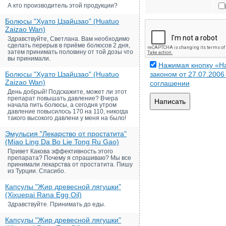
А кто производитель этой продукции?
Болюсы "Хуато Цзайцзао" (Huatuo
Zaizao Wan)
Здравствуйте, Светлана. Вам необходимо
сделать перерыв в приёме болюсов 2 дня,
затем принимать половину от той дозы что
вы принимали.
Нажимая кнопку «На
Болюсы "Хуато Цзайцзао" (Huatuo
законом от 27.07.200
Zaizao Wan)
соглашении
День добрый! Подскажите, может ли этот
препарат повышать давление? Вчера
Написать
начала пить болюсы, а сегодня утром
давление повысилось 170 на 110, никогда
такого высокого давлени у меня на было!
Эмульсия "Лекарство от простатита"
(Miao Ling Da Bo Lie Tong Ru Gao)
Привет Какова эффективность этого
препарата? Почему я спрашиваю? Мы все
принимали лекарства от простатита. Пишу
из Турции. Спасибо.
Капсулы "Жир древесной лягушки"
(Xixuepai Rana Egg Oil)
Здравствуйте. Принимать до еды.
Капсулы "Жир древесной лягушки"