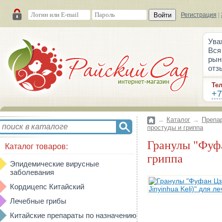
Войти
Регистрация
|
Ува
Вся
рын
отз
Те
+7
→
Каталог
→
Препа
простуды и гриппа
Гранулы "Фуфан Цзиньиньхуа(Fufang Jinyinhua Keli)" для лечения простуды и
Каталог товаров:
гриппа
Эпидемические вирусные
заболевания
Кордицепс Китайский
Лечебные грибы
Китайские препараты по назначению