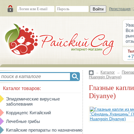
Войти
Регистрация
|
Ува
Вся
рын
отз
Те
+7
→
Каталог
→
Препа
Huangqin Diyanye)
Глазные капли из медвежьей желчи "Сёндань Хуанцинь" (Xiongdan Huangqin
Каталог товаров:
Diyanye)
Эпидемические вирусные
заболевания
Кордицепс Китайский
Лечебные грибы
Китайские препараты по назначению