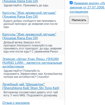
(Xixuepai Rana Egg Oil)
Нажимая кнопку «На
Здравствуйте. Принимать до еды.
законом от 27.07.200
соглашении
Капсулы "Жир древесной лягушки"
(Xixuepai Rana Egg Oil)
Написать
Будьте добры сообщите как принимать
данный препарат до вовремя или после
еды.
Капсулы "Жир древесной лягушки"
(Xixuepai Rana Egg Oil)
Добрый вечер.Заказал этот
препарат.Напишите пожалуйста как
принимать этот препарат: до еды, вовремя
еды или после еды? С уважением Ринат.
Эликсир «Шуан Хуан Лянь» (SHUAN
HUANG LIAN) - является натуральным
антибиотиком
Здравствуйте! Пожалуйста,
подскажите,Эффективен при Хеликобактер
пилори как антибиотик? Спасибо!
Лечебный чай "Шеншитонг"
(Shenshitong Keli/ Shen Shi Tong Keli)
Ветеринар посоветовал давать этот чай
коту. У него МКБ. Подскажите дозировку.
Отзыв о магазине