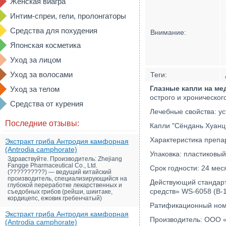
Женская виагра
Интим-спреи, гели, пролонгаторы
Средства для похудения
Внимание:
Японская косметика
Уход за лицом
Уход за волосами
Теги:
Глазные капли на ме
Уход за телом
острого и хроническог
Средства от курения
Лечебные свойства: ус
Последние отзывы:
Капли "Сёндань Хуанци
Характеристика препар
Экстракт гриба Антродия камфорная
(Antrodia camphorate)
Упаковка: пластиковы
Здравствуйте. Производитель: Zhejiang
Fangge Pharmaceutical Co., Ltd.
Срок годности: 24 мес
(??????????) — ведущий китайский
производитель, специализирующийся на
Действующий стандарт
глубокой переработке лекарственных и
средств» WS-6058 (B-
съедобных грибов (рейши, шиитаке,
кордицепс, ежовик гребенчатый)
Ратификационный ном
Экстракт гриба Антродия камфорная
Производитель: ООО «
(Antrodia camphorate)