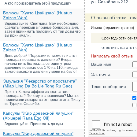
ул. Сихайлинь 212.
А кто производитель этой продукции?
Болюсы "Хуато Цзайцзао" (Huatuo
Отзывы об этом тов
Zaizao Wan)
Здравствуйте, Светлана. Вам необходимо
сделать перерыв в приёме болюсов 2 дня,
Ирина (администратор)
затем принимать половину от той дозы что
вы принимали.
Срок годности сентя
Болюсы "Хуато Цзайцзао" (Huatuo
ответить на этот 
Zaizao Wan)
День добрый! Подскажите, может ли этот
Написать свой отзыв
препарат повышать давление? Вчера
начала пить болюсы, а сегодня утром
Ваше имя
давление повысилось 170 на 110, никогда
такого высокого давлени у меня на было!
Эл. почта
Эмульсия "Лекарство от простатита"
(Miao Ling Da Bo Lie Tong Ru Gao)
Текст сообщения
Привет Какова эффективность этого
препарата? Почему я спрашиваю? Мы все
принимали лекарства от простатита. Пишу
из Турции. Спасибо.
Капсулы "Жир древесной лягушки"
(Xixuepai Rana Egg Oil)
Здравствуйте. Принимать до еды.
Капсулы "Жир древесной лягушки"