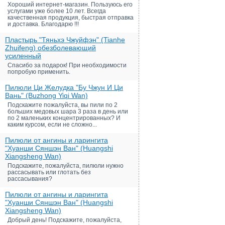
Хороший интернет-магазин. Пользуюсь его
услугами уже более 10 лет. Всегда
качественная продукция, быстрая отправка
и доставка. Благодарю !!!
Пластырь "Тяньхэ Чжуйфэн" (Tianhe
Zhuifeng) обезболевающий
усиленный
Спасибо за подарок! При необходимости
попробую применить.
Пилюли Ци Желудка "Бу Чжун И Ци
Вань" (Buzhong Yiqi Wan)
Подскажите пожалуйста, вы пили по 2
больших медовых шара 3 раза в день или
по 2 маленьких концентрированных? И
каким курсом, если не сложно...
Пилюли от ангины и ларингита
"Хуанши Сяншэн Ван" (Huangshi
Xiangsheng Wan)
Подскажите, пожалуйста, пилюли нужно
рассасывать или глотать без
рассасывания?
Пилюли от ангины и ларингита
"Хуанши Сяншэн Ван" (Huangshi
Xiangsheng Wan)
Добрый день! Подскажите, пожалуйста,