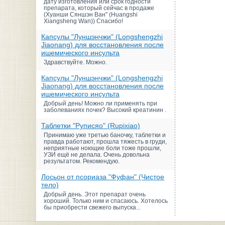
дату изготовления или срок годности
препарата, который сейчас в продаже
(Хуанши Сяншэн Ван" (Huangshi
Xiangsheng Wan)) Спасибо!
Капсулы "Луншэнчжи" (Longshengzhi
Jiaonang) для восстановления после
ишемического инсульта
Здравствуйте. Можно.
Капсулы "Луншэнчжи" (Longshengzhi
Jiaonang) для восстановления после
ишемического инсульта
Добрый день! Можно ли применять при
заболеваниях почек? Высокий креатинин .
Таблетки "Руписяо" (Rupixiao)
Принимаю уже третью баночку, таблетки и
правда работают, прошла тяжесть в груди,
неприятные ноющие боли тоже прошли,
УЗИ ещё не делала. Очень довольна
результатом. Рекомендую.
Лосьон от псориаза "Фуфан" (Чистое
тело)
Добрый день. Этот препарат очень
хороший. Только ним и спасаюсь. Хотелось
бы приобрести свежего выпуска...