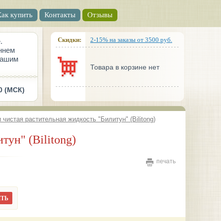
Как купить
Контакты
Отзывы
Скидки:
2-15% на заказы от 3500 руб.
.
ннем
вашим
Товара в корзине нет
0 (МСК)
 чистая растительная жидкость "Билитун" (Bilitong)
тун" (Bilitong)
печать
ТЬ