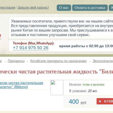
О нас
Оплата и доставка
егистрация
|
Забыли свой пароль?
Уважаемые посетители, приветствуем вас на нашем сайте
Вся представленная продукция, приобретается на внутре
рынке Китая по вашим запросам. Мы прислушиваемся к 
отзывам и постоянно улучшаем свой сервис.
Телефон (Max,WhatsApp):
время работы с 02:00 до 13:0
+7 914 975 50 26
ог
→
Препараты
→
Китайские препараты по назначению
→
Экологически
гически чистая растительная жидкость "Били
Наличие:
есть в наличии
В упаковке:
20 мл.
400
КУПИ
руб.