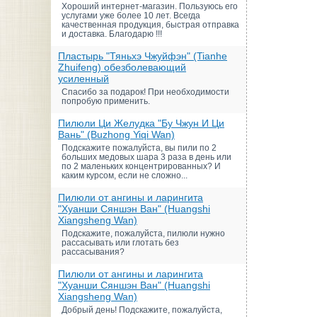
Хороший интернет-магазин. Пользуюсь его
услугами уже более 10 лет. Всегда
качественная продукция, быстрая отправка
и доставка. Благодарю !!!
Пластырь "Тяньхэ Чжуйфэн" (Tianhe
Zhuifeng) обезболевающий
усиленный
Спасибо за подарок! При необходимости
попробую применить.
Пилюли Ци Желудка "Бу Чжун И Ци
Вань" (Buzhong Yiqi Wan)
Подскажите пожалуйста, вы пили по 2
больших медовых шара 3 раза в день или
по 2 маленьких концентрированных? И
каким курсом, если не сложно...
Пилюли от ангины и ларингита
"Хуанши Сяншэн Ван" (Huangshi
Xiangsheng Wan)
Подскажите, пожалуйста, пилюли нужно
рассасывать или глотать без
рассасывания?
Пилюли от ангины и ларингита
"Хуанши Сяншэн Ван" (Huangshi
Xiangsheng Wan)
Добрый день! Подскажите, пожалуйста,