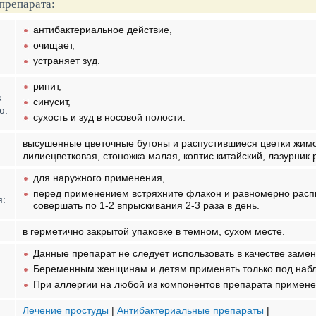
препарата:
антибактериальное действие,
очищает,
устраняет зуд.
ринит,
к
синусит,
ю:
сухость и зуд в носовой полости.
высушенные цветочные бутоны и распустившиеся цветки жимо
лилиецветковая, стоножка малая, коптис китайский, лазурник
для наружного применения,
перед применением встряхните флакон и равномерно распы
я:
совершать по 1-2 впрыскивания 2-3 раза в день.
в герметично закрытой упаковке в темном, сухом месте.
Данные препарат не следует использовать в качестве зам
Беременным женщинам и детям применять только под наб
При аллергии на любой из компонентов препарата примене
Лечение простуды
|
Антибактериальные препараты
|