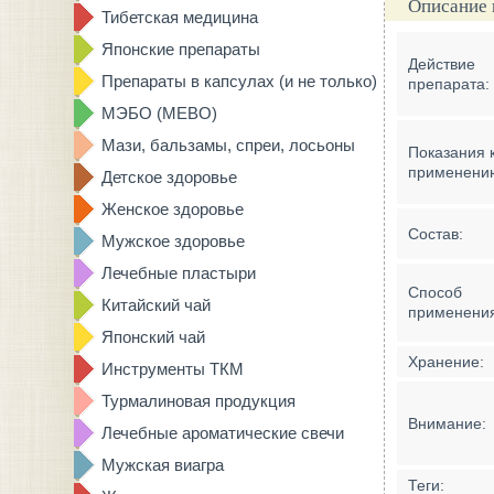
Описание 
Тибетская медицина
Японские препараты
Действие
Препараты в капсулах (и не только)
препарата:
МЭБО (MEBO)
Мази, бальзамы, спреи, лосьоны
Показания 
применени
Детское здоровье
Женское здоровье
Состав:
Мужское здоровье
Лечебные пластыри
Способ
Китайский чай
применени
Японский чай
Хранение:
Инструменты ТКМ
Турмалиновая продукция
Внимание:
Лечебные ароматические свечи
Мужская виагра
Теги: