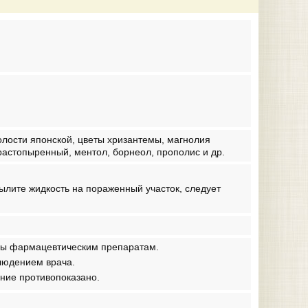
лости японской, цветы хризантемы, магнолия
 растопыренный, ментол, борнеол, прополис и др.
лите жидкость на пораженный участок, следует
ены фармацевтическим препаратам.
людением врача.
ние противопоказано.