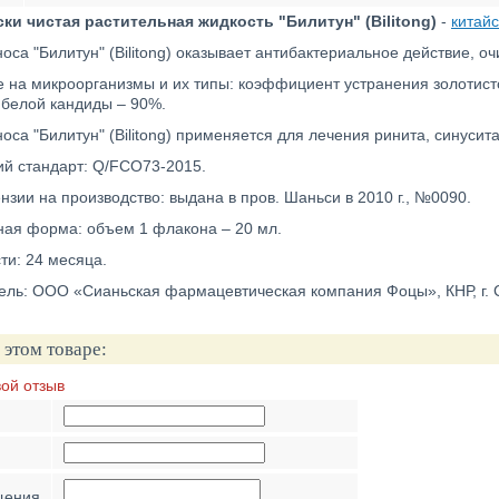
ки чистая растительная жидкость "Билитун" (Bilitong)
-
китайс
оса "Билитун" (Bilitong) оказывает антибактериальное действие, оч
е на микроорганизмы и их типы: коэффициент устранения золотист
 белой кандиды – 90%.
оса "Билитун" (Bilitong) применяется для лечения ринита, синусита
й стандарт: Q/FCO73-2015.
зии на производство: выдана в пров. Шаньси в 2010 г., №0090.
ная форма: объем 1 флакона – 20 мл.
ти: 24 месяца.
ль: ООО «Сианьская фармацевтическая компания Фоцы», КНР, г. Си
 этом товаре:
вой отзыв
щения