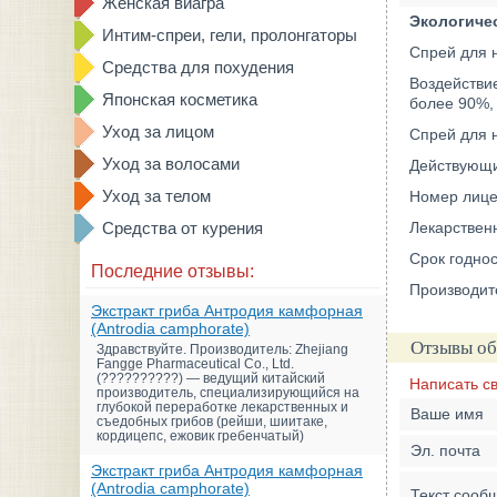
Женская виагра
Экологичес
Интим-спреи, гели, пролонгаторы
Спрей для н
Средства для похудения
Воздействи
Японская косметика
более 90%,
Уход за лицом
Спрей для н
Уход за волосами
Действующи
Уход за телом
Номер лицен
Средства от курения
Лекарствен
Срок годнос
Последние отзывы:
Производите
Экстракт гриба Антродия камфорная
(Antrodia camphorate)
Отзывы об
Здравствуйте. Производитель: Zhejiang
Fangge Pharmaceutical Co., Ltd.
(??????????) — ведущий китайский
Написать с
производитель, специализирующийся на
глубокой переработке лекарственных и
Ваше имя
съедобных грибов (рейши, шиитаке,
кордицепс, ежовик гребенчатый)
Эл. почта
Экстракт гриба Антродия камфорная
(Antrodia camphorate)
Текст сооб