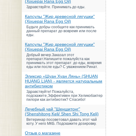
(Xixuepai Rana Egg Oil)
Здравствуйте. Принимать до еды.
Капсулы "Жир древесной лягушки"
(Xixuepai Rana Egg Oil)
Будьте добры сообщите как принимать
данный препарат до вовремя или после
еды.
Капсулы "Жир древесной лягушки"
(Xixuepai Rana Egg Oil)
Добрый вечер.Заказал этот
препарат.Напишите пожалуйста как
принимать этот препарат: до еды, вовремя
еды или после еды? С уважением Ринат.
Эликсир «Шуан Хуан Лянь» (SHUAN
HUANG LIAN) - является натуральным
антибиотиком
Здравствуйте! Пожалуйста,
подскажите,Эффективен при Хеликобактер
пилори как антибиотик? Спасибо!
Лечебный чай "Шеншитонг"
(Shenshitong Keli/ Shen Shi Tong Keli)
Ветеринар посоветовал давать этот чай
коту. У него МКБ. Подскажите дозировку.
Отзыв о магазине