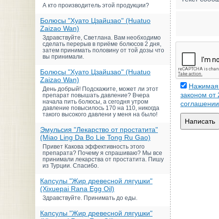
А кто производитель этой продукции?
Болюсы "Хуато Цзайцзао" (Huatuo
Zaizao Wan)
Здравствуйте, Светлана. Вам необходимо
сделать перерыв в приёме болюсов 2 дня,
затем принимать половину от той дозы что
вы принимали.
Болюсы "Хуато Цзайцзао" (Huatuo
Zaizao Wan)
Нажимая 
День добрый! Подскажите, может ли этот
законом от
препарат повышать давление? Вчера
начала пить болюсы, а сегодня утром
соглашении
давление повысилось 170 на 110, никогда
такого высокого давлени у меня на было!
Написать
Эмульсия "Лекарство от простатита"
(Miao Ling Da Bo Lie Tong Ru Gao)
Привет Какова эффективность этого
препарата? Почему я спрашиваю? Мы все
принимали лекарства от простатита. Пишу
из Турции. Спасибо.
Капсулы "Жир древесной лягушки"
(Xixuepai Rana Egg Oil)
Здравствуйте. Принимать до еды.
Капсулы "Жир древесной лягушки"