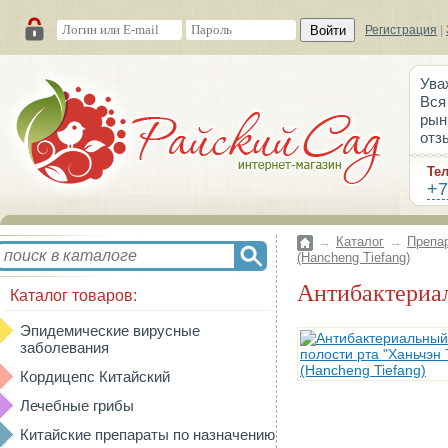
Войти
Регистрация
|
Ува
Вся
рын
отз
Те
+7
→
Каталог
→
Препа
(Hancheng Tiefang)
Антибактериа
Каталог товаров:
Эпидемические вирусные
заболевания
Кордицепс Китайский
Лечебные грибы
Китайские препараты по назначению