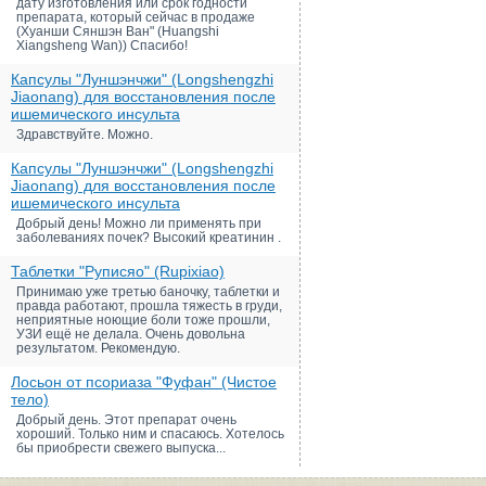
дату изготовления или срок годности
препарата, который сейчас в продаже
(Хуанши Сяншэн Ван" (Huangshi
Xiangsheng Wan)) Спасибо!
Капсулы "Луншэнчжи" (Longshengzhi
Jiaonang) для восстановления после
ишемического инсульта
Здравствуйте. Можно.
Капсулы "Луншэнчжи" (Longshengzhi
Jiaonang) для восстановления после
ишемического инсульта
Добрый день! Можно ли применять при
заболеваниях почек? Высокий креатинин .
Таблетки "Руписяо" (Rupixiao)
Принимаю уже третью баночку, таблетки и
правда работают, прошла тяжесть в груди,
неприятные ноющие боли тоже прошли,
УЗИ ещё не делала. Очень довольна
результатом. Рекомендую.
Лосьон от псориаза "Фуфан" (Чистое
тело)
Добрый день. Этот препарат очень
хороший. Только ним и спасаюсь. Хотелось
бы приобрести свежего выпуска...