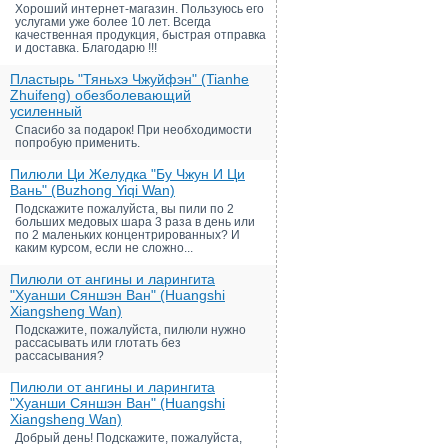
Хороший интернет-магазин. Пользуюсь его
услугами уже более 10 лет. Всегда
качественная продукция, быстрая отправка
и доставка. Благодарю !!!
Пластырь "Тяньхэ Чжуйфэн" (Tianhe
Zhuifeng) обезболевающий
усиленный
Спасибо за подарок! При необходимости
попробую применить.
Пилюли Ци Желудка "Бу Чжун И Ци
Вань" (Buzhong Yiqi Wan)
Подскажите пожалуйста, вы пили по 2
больших медовых шара 3 раза в день или
по 2 маленьких концентрированных? И
каким курсом, если не сложно...
Пилюли от ангины и ларингита
"Хуанши Сяншэн Ван" (Huangshi
Xiangsheng Wan)
Подскажите, пожалуйста, пилюли нужно
рассасывать или глотать без
рассасывания?
Пилюли от ангины и ларингита
"Хуанши Сяншэн Ван" (Huangshi
Xiangsheng Wan)
Добрый день! Подскажите, пожалуйста,