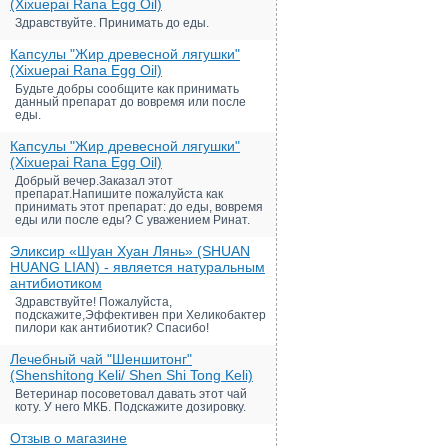
(Xixuepai Rana Egg Oil)
Здравствуйте. Принимать до еды.
Капсулы "Жир древесной лягушки"
(Xixuepai Rana Egg Oil)
Будьте добры сообщите как принимать
данный препарат до вовремя или после
еды.
Капсулы "Жир древесной лягушки"
(Xixuepai Rana Egg Oil)
Добрый вечер.Заказал этот
препарат.Напишите пожалуйста как
принимать этот препарат: до еды, вовремя
еды или после еды? С уважением Ринат.
Эликсир «Шуан Хуан Лянь» (SHUAN
HUANG LIAN) - является натуральным
антибиотиком
Здравствуйте! Пожалуйста,
подскажите,Эффективен при Хеликобактер
пилори как антибиотик? Спасибо!
Лечебный чай "Шеншитонг"
(Shenshitong Keli/ Shen Shi Tong Keli)
Ветеринар посоветовал давать этот чай
коту. У него МКБ. Подскажите дозировку.
Отзыв о магазине