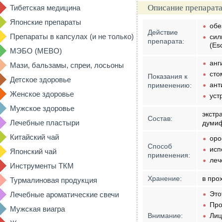
Описание препарата
Тибетская медицина
Японские препараты
обе
Действие
Препараты в капсулах (и не только)
сил
препарата:
(Es
МЭБО (MEBO)
анг
Мази, бальзамы, спреи, лосьоны
сто
Показания к
Детское здоровье
ант
применению:
Женское здоровье
уст
Мужское здоровье
экстр
Состав:
Лечебные пластыри
думи
Китайский чай
оро
Способ
исп
Японский чай
применения:
леч
Инструменты ТКМ
Хранение:
в про
Турмалиновая продукция
Это
Лечебные ароматические свечи
Про
Мужская виагра
Внимание:
Лиц