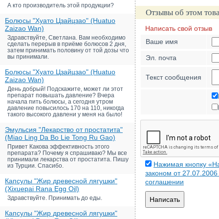
А кто производитель этой продукции?
Отзывы об этом тов
Болюсы "Хуато Цзайцзао" (Huatuo
Zaizao Wan)
Написать свой отзыв
Здравствуйте, Светлана. Вам необходимо
Ваше имя
сделать перерыв в приёме болюсов 2 дня,
затем принимать половину от той дозы что
вы принимали.
Эл. почта
Болюсы "Хуато Цзайцзао" (Huatuo
Текст сообщения
Zaizao Wan)
День добрый! Подскажите, может ли этот
препарат повышать давление? Вчера
начала пить болюсы, а сегодня утром
давление повысилось 170 на 110, никогда
такого высокого давлени у меня на было!
Эмульсия "Лекарство от простатита"
(Miao Ling Da Bo Lie Tong Ru Gao)
Привет Какова эффективность этого
препарата? Почему я спрашиваю? Мы все
принимали лекарства от простатита. Пишу
Нажимая кнопку «На
из Турции. Спасибо.
законом от 27.07.200
Капсулы "Жир древесной лягушки"
соглашении
(Xixuepai Rana Egg Oil)
Здравствуйте. Принимать до еды.
Написать
Капсулы "Жир древесной лягушки"