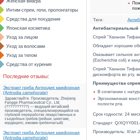
Женская виагра
Пож
пож
Интим-спреи, гели, пролонгаторы
Средства для похудения
Теги:
Антиб
Японская косметика
Антибактериальный с
Уход за лицом
Спрей "Ханьчэн Тифанг
Обладает хорошим обе
Уход за волосами
Оказывает сильное ант
Уход за телом
(Escherichia coli) и ка
Средства от курения
Спрей "Ханьчэн Тифан
дискомфорта во рту, в
Последние отзывы:
Преимущества спрея 
Экстракт гриба Антродия камфорная
В сочетании с нату
(Antrodia camphorate)
Эргономичная конст
Здравствуйте. Производитель: Zhejiang
Fangge Pharmaceutical Co., Ltd.
полости рта.
(??????????) — ведущий китайский
производитель, специализирующийся на
Срок годности: 24 мес
глубокой переработке лекарственных и
съедобных грибов (рейши, шиитаке,
Стандарт: Q/XQYY001-
кордицепс, ежовик гребенчатый)
Производитель: Xi'an Ji
Экстракт гриба Антродия камфорная
(Antrodia camphorate)