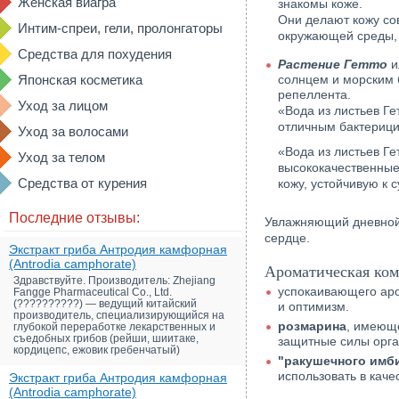
Женская виагра
знакомы коже.
Они делают кожу со
Интим-спреи, гели, пролонгаторы
окружающей среды, 
Средства для похудения
Растение Гетто
и
Японская косметика
солнцем и морским 
репеллента.
Уход за лицом
«Вода из листьев Г
отличным бактерици
Уход за волосами
«Вода из листьев Ге
Уход за телом
высококачественные
Средства от курения
кожу, устойчивую к
Последние отзывы:
Увлажняющий дневной 
сердце.
Экстракт гриба Антродия камфорная
(Antrodia camphorate)
Ароматическая комп
Здравствуйте. Производитель: Zhejiang
успокаивающего ар
Fangge Pharmaceutical Co., Ltd.
(??????????) — ведущий китайский
и оптимизм.
производитель, специализирующийся на
розмарина
, имеюще
глубокой переработке лекарственных и
съедобных грибов (рейши, шиитаке,
защитные силы орга
кордицепс, ежовик гребенчатый)
"ракушечного имби
использовать в каче
Экстракт гриба Антродия камфорная
(Antrodia camphorate)