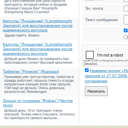
дату изготовления или срок годности
препарата, который сейчас в продаже
Эл. почта
(Хуанши Сяншэн Ван" (Huangshi
Xiangsheng Wan)) Спасибо!
Текст сообщения
Капсулы "Луншэнчжи" (Longshengzhi
Jiaonang) для восстановления после
ишемического инсульта
Здравствуйте. Можно.
Капсулы "Луншэнчжи" (Longshengzhi
Jiaonang) для восстановления после
ишемического инсульта
Добрый день! Можно ли применять при
заболеваниях почек? Высокий креатинин .
Нажимая кнопку «На
Таблетки "Руписяо" (Rupixiao)
законом от 27.07.200
Принимаю уже третью баночку, таблетки и
правда работают, прошла тяжесть в груди,
соглашении
неприятные ноющие боли тоже прошли,
УЗИ ещё не делала. Очень довольна
Написать
результатом. Рекомендую.
Лосьон от псориаза "Фуфан" (Чистое
тело)
Добрый день. Этот препарат очень
хороший. Только ним и спасаюсь. Хотелось
бы приобрести свежего выпуска...