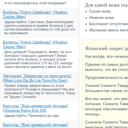
А кто производитель этой продукции?
Для какой кожи по
Сухая кожа.
Болюсы "Хуато Цзайцзао" (Huatuo
Zaizao Wan)
Нежная кожа.
Здравствуйте, Светлана. Вам необходимо
Беспокоит отсутстви
сделать перерыв в приёме болюсов 2 дня,
затем принимать половину от той дозы что
Желание иметь мягк
вы принимали.
Болюсы "Хуато Цзайцзао" (Huatuo
Zaizao Wan)
Японский секрет д
День добрый! Подскажите, может ли этот
препарат повышать давление? Вчера
Как всегда, все начина
начала пить болюсы, а сегодня утром
давление повысилось 170 на 110, никогда
Одними из самых долг
такого высокого давлени у меня на было!
выяснить, что же спос
Эмульсия "Лекарство от простатита"
Продолжительность жи
(Miao Ling Da Bo Lie Tong Ru Gao)
Ученый Синкити Тавада
Привет Какова эффективность этого
препарата? Почему я спрашиваю? Мы все
большинстве своем со
принимали лекарства от простатита. Пишу
из Турции. Спасибо.
Все мы знаем, что ув
питание. Синкити Тав
Капсулы "Жир древесной лягушки"
японцам обеспечивает
(Xixuepai Rana Egg Oil)
японцы.
Здравствуйте. Принимать до еды.
Сначала Синкити Тава
Капсулы "Жир древесной лягушки"
животные действитель