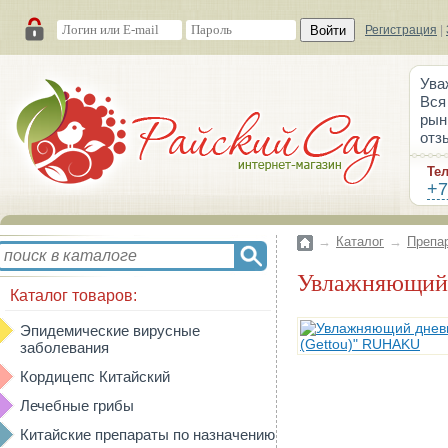
Войти
Регистрация
|
Ува
Вся
рын
отз
Те
+7
→
Каталог
→
Препа
Увлажняющий
Каталог товаров:
Эпидемические вирусные
заболевания
Кордицепс Китайский
Лечебные грибы
Китайские препараты по назначению