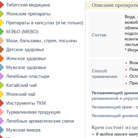
Тибетская медицина
Описание препарата
Японские препараты
Вода, 
жожоба
Препараты в капсулах (и не только)
облепи
МЭБО (MEBO)
подсол
Состав:
ксанта
Мази, бальзамы, спреи, лосьоны
листье
Детское здоровье
* Инг
Женское здоровье
Воз
Мужское здоровье
Пом
Способ
Лечебные пластыри
Ост
применения:
Прил
Китайский чай
Увлажняющий дневно
Японский чай
увлажненной и упругой
Инструменты ТКМ
Увлажняющий крем - о
Турмалиновая продукция
Увлажняющий дневной к
Лечебные ароматические свечи
Крем состоит из ц
Мужская виагра
6 видов масел на