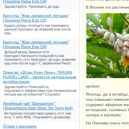
(Xixuepai Rana Egg Oil)
Здравствуйте. Принимать до еды.
В Японии это растение
Капсулы "Жир древесной лягушки"
(Xixuepai Rana Egg Oil)
Будьте добры сообщите как принимать
данный препарат до вовремя или после
еды.
Капсулы "Жир древесной лягушки"
(Xixuepai Rana Egg Oil)
Добрый вечер.Заказал этот
препарат.Напишите пожалуйста как
принимать этот препарат: до еды, вовремя
еды или после еды? С уважением Ринат.
Эликсир «Шуан Хуан Лянь» (SHUAN
HUANG LIAN) - является натуральным
антибиотиком
аромат.
Здравствуйте! Пожалуйста,
подскажите,Эффективен при Хеликобактер
Японцы, да и китайцы
пилори как антибиотик? Спасибо!
она повышает иммунит
Лечебный чай "Шеншитонг"
содержат эфирные мас
(Shenshitong Keli/ Shen Shi Tong Keli)
истощении, головных 
Ветеринар посоветовал давать этот чай
холере и малярии.
коту. У него МКБ. Подскажите дозировку.
На Окинава очень попу
Отзыв о магазине