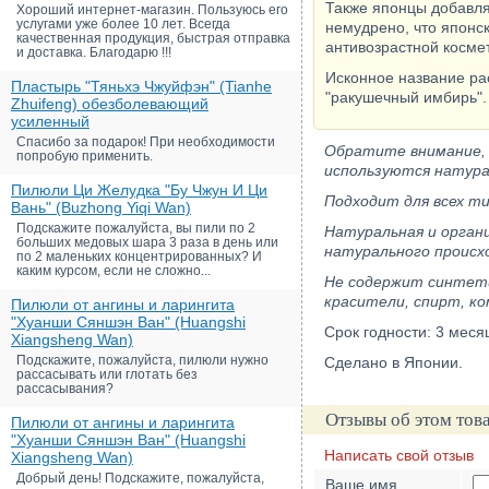
Также японцы добавля
Хороший интернет-магазин. Пользуюсь его
услугами уже более 10 лет. Всегда
немудрено, что японс
качественная продукция, быстрая отправка
антивозрастной косме
и доставка. Благодарю !!!
Исконное название ра
Пластырь "Тяньхэ Чжуйфэн" (Tianhe
"ракушечный имбирь".
Zhuifeng) обезболевающий
усиленный
Спасибо за подарок! При необходимости
Обратите внимание, 
попробую применить.
используются натура
Пилюли Ци Желудка "Бу Чжун И Ци
Подходит для всех ти
Вань" (Buzhong Yiqi Wan)
Подскажите пожалуйста, вы пили по 2
Натуральная и органи
больших медовых шара 3 раза в день или
натурального происх
по 2 маленьких концентрированных? И
каким курсом, если не сложно...
Не содержит синтети
красители, спирт, к
Пилюли от ангины и ларингита
"Хуанши Сяншэн Ван" (Huangshi
Срок годности: 3 меся
Xiangsheng Wan)
Подскажите, пожалуйста, пилюли нужно
Сделано в Японии.
рассасывать или глотать без
рассасывания?
Отзывы об этом тов
Пилюли от ангины и ларингита
"Хуанши Сяншэн Ван" (Huangshi
Написать свой отзыв
Xiangsheng Wan)
Добрый день! Подскажите, пожалуйста,
Ваше имя