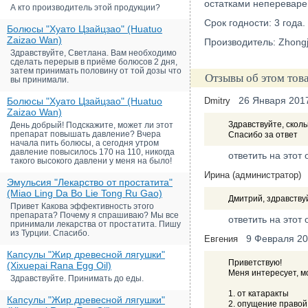
остатками непереваре
А кто производитель этой продукции?
Срок годности: 3 года.
Болюсы "Хуато Цзайцзао" (Huatuo
Zaizao Wan)
Производитель: Zhongji
Здравствуйте, Светлана. Вам необходимо
сделать перерыв в приёме болюсов 2 дня,
затем принимать половину от той дозы что
Отзывы об этом тов
вы принимали.
26 Января 201
Болюсы "Хуато Цзайцзао" (Huatuo
Dmitry
Zaizao Wan)
Здравствуйте, сколь
День добрый! Подскажите, может ли этот
препарат повышать давление? Вчера
Спасибо за ответ
начала пить болюсы, а сегодня утром
давление повысилось 170 на 110, никогда
ответить на этот 
такого высокого давлени у меня на было!
Ирина (администратор)
Эмульсия "Лекарство от простатита"
(Miao Ling Da Bo Lie Tong Ru Gao)
Дмитрий, здравствуй
Привет Какова эффективность этого
препарата? Почему я спрашиваю? Мы все
ответить на этот 
принимали лекарства от простатита. Пишу
из Турции. Спасибо.
9 Февраля 2
Евгения
Капсулы "Жир древесной лягушки"
Приветствую!
(Xixuepai Rana Egg Oil)
Меня интересует, м
Здравствуйте. Принимать до еды.
1. от катаракты
Капсулы "Жир древесной лягушки"
2. опущение правой