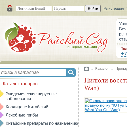
Войти
Регистрация
|
Ува
Вся
рын
отз
Те
+7
→
Каталог
→
Препа
Пилюли восстанавливающие правую почку "Ю Гуй Вань" (Yougui Wan/ You Gui
Каталог товаров:
Wan)
Эпидемические вирусные
заболевания
Кордицепс Китайский
Лечебные грибы
Китайские препараты по назначению