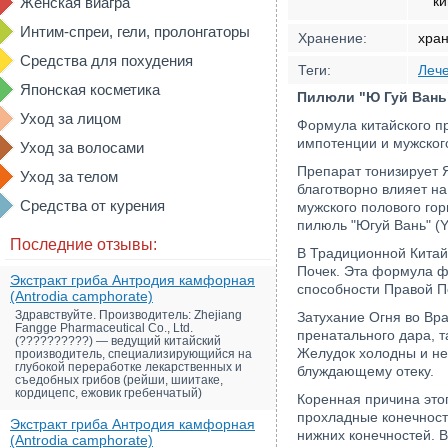
ки
Женская виагра
Интим-спреи, гели, пролонгаторы
Хранение:
хран
Средства для похудения
Теги:
Лече
Японская косметика
Пилюли "Ю Гуй Вань"
Уход за лицом
Формула китайского пр
импотенции и мужског
Уход за волосами
Препарат тонизирует 
Уход за телом
благотворно влияет н
Средства от курения
мужского полового гор
пилюль "Югуй Вань" (Y
Последние отзывы:
В Традиционной Китай
Почек. Эта формула ф
Экстракт гриба Антродия камфорная
способности Правой П
(Antrodia camphorate)
Здравствуйте. Производитель: Zhejiang
Затухание Огня во Вр
Fangge Pharmaceutical Co., Ltd.
пренатального дара, т
(??????????) — ведущий китайский
Желудок холодны и нед
производитель, специализирующийся на
глубокой переработке лекарственных и
блуждающему отеку.
съедобных грибов (рейши, шиитаке,
кордицепс, ежовик гребенчатый)
Коренная причина этог
прохладные конечности
Экстракт гриба Антродия камфорная
нижних конечностей. В
(Antrodia camphorate)