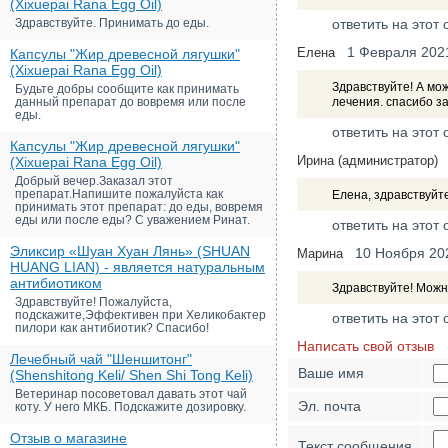
(Xixuepai Rana Egg Oil)
Здравствуйте. Принимать до еды.
ответить на этот 
1 Февраля 202
Елена
Капсулы "Жир древесной лягушки"
(Xixuepai Rana Egg Oil)
Здравствуйте! А мо
Будьте добры сообщите как принимать
данный препарат до вовремя или после
лечения. спасибо за
еды.
ответить на этот 
Капсулы "Жир древесной лягушки"
Ирина (администратор)
(Xixuepai Rana Egg Oil)
Добрый вечер.Заказал этот
препарат.Напишите пожалуйста как
Елена, здравствуйт
принимать этот препарат: до еды, вовремя
еды или после еды? С уважением Ринат.
ответить на этот 
Эликсир «Шуан Хуан Лянь» (SHUAN
10 Ноября 20
Марина
HUANG LIAN) - является натуральным
антибиотиком
Здравствуйте! Можн
Здравствуйте! Пожалуйста,
подскажите,Эффективен при Хеликобактер
ответить на этот 
пилори как антибиотик? Спасибо!
Написать свой отзыв
Лечебный чай "Шеншитонг"
Ваше имя
(Shenshitong Keli/ Shen Shi Tong Keli)
Ветеринар посоветовал давать этот чай
Эл. почта
коту. У него МКБ. Подскажите дозировку.
Отзыв о магазине
Текст сообщения