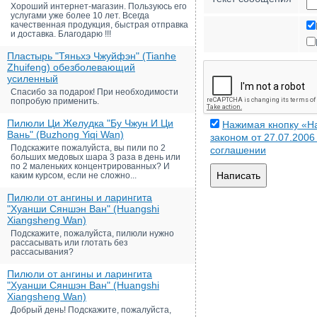
Хороший интернет-магазин. Пользуюсь его
услугами уже более 10 лет. Всегда
качественная продукция, быстрая отправка
и доставка. Благодарю !!!
Пластырь "Тяньхэ Чжуйфэн" (Tianhe
Zhuifeng) обезболевающий
усиленный
Спасибо за подарок! При необходимости
попробую применить.
Пилюли Ци Желудка "Бу Чжун И Ци
Нажимая кнопку «На
Вань" (Buzhong Yiqi Wan)
законом от 27.07.200
Подскажите пожалуйста, вы пили по 2
соглашении
больших медовых шара 3 раза в день или
по 2 маленьких концентрированных? И
Написать
каким курсом, если не сложно...
Пилюли от ангины и ларингита
"Хуанши Сяншэн Ван" (Huangshi
Xiangsheng Wan)
Подскажите, пожалуйста, пилюли нужно
рассасывать или глотать без
рассасывания?
Пилюли от ангины и ларингита
"Хуанши Сяншэн Ван" (Huangshi
Xiangsheng Wan)
Добрый день! Подскажите, пожалуйста,