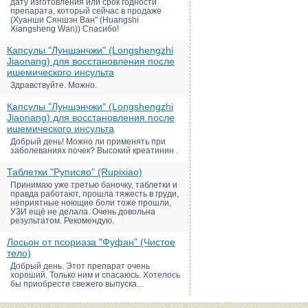
дату изготовления или срок годности
препарата, который сейчас в продаже
(Хуанши Сяншэн Ван" (Huangshi
Xiangsheng Wan)) Спасибо!
Капсулы "Луншэнчжи" (Longshengzhi
Jiaonang) для восстановления после
ишемического инсульта
Здравствуйте. Можно.
Капсулы "Луншэнчжи" (Longshengzhi
Jiaonang) для восстановления после
ишемического инсульта
Добрый день! Можно ли применять при
заболеваниях почек? Высокий креатинин .
Таблетки "Руписяо" (Rupixiao)
Принимаю уже третью баночку, таблетки и
правда работают, прошла тяжесть в груди,
неприятные ноющие боли тоже прошли,
УЗИ ещё не делала. Очень довольна
результатом. Рекомендую.
Лосьон от псориаза "Фуфан" (Чистое
тело)
Добрый день. Этот препарат очень
хороший. Только ним и спасаюсь. Хотелось
бы приобрести свежего выпуска...