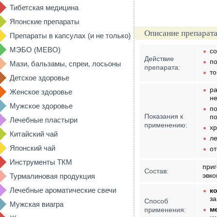
Тибетская медицина
Японские препараты
Описание препарата
Препараты в капсулах (и не только)
МЭБО (MEBO)
со
Действие
п
Мази, бальзамы, спреи, лосьоны
препарата:
то
Детское здоровье
ра
Женское здоровье
не
Мужское здоровье
по
Показания к
п
Лечебные пластыри
применению:
хр
Китайский чай
ле
Японский чай
от
Инструменты ТКМ
приг
Состав:
эвко
Турмалиновая продукция
Лечебные ароматические свечи
к
за
Способ
Мужская виагра
м
применения: