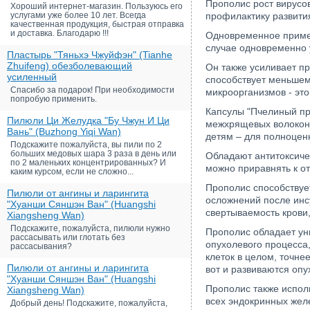
Прополис рост вирусов
Хороший интернет-магазин. Пользуюсь его
услугами уже более 10 лет. Всегда
профилактику развити
качественная продукция, быстрая отправка
и доставка. Благодарю !!!
Одновременное примене
случае одновременно 
Пластырь "Тяньхэ Чжуйфэн" (Tianhe
Zhuifeng) обезболевающий
Он также усиливает пр
усиленный
способствует меньшему
Спасибо за подарок! При необходимости
микроорганизмов - это
попробую применить.
Капсулы "Пчелиный про
Пилюли Ци Желудка "Бу Чжун И Ци
межхрящевых волокон,
Вань" (Buzhong Yiqi Wan)
детям – для полноценн
Подскажите пожалуйста, вы пили по 2
больших медовых шара 3 раза в день или
Обладают антитоксиче
по 2 маленьких концентрированных? И
можно приравнять к о
каким курсом, если не сложно...
Прополис способствуе
Пилюли от ангины и ларингита
осложнений после инсу
"Хуанши Сяншэн Ван" (Huangshi
свертываемость крови
Xiangsheng Wan)
Подскажите, пожалуйста, пилюли нужно
Прополис обладает ун
рассасывать или глотать без
опухолевого процесса
рассасывания?
клеток в целом, точне
Пилюли от ангины и ларингита
вот и развиваются оп
"Хуанши Сяншэн Ван" (Huangshi
Прополис также испол
Xiangsheng Wan)
всех эндокринных жел
Добрый день! Подскажите, пожалуйста,