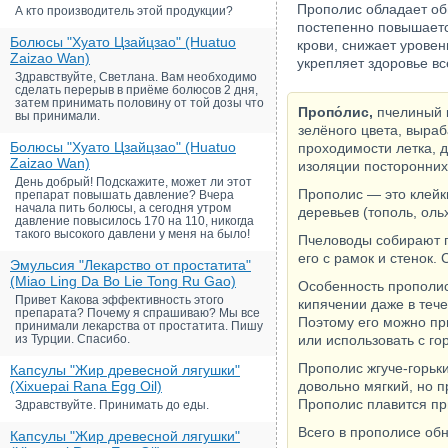
Прополис обладает о
А кто производитель этой продукции?
постепенно повышаетс
Болюсы "Хуато Цзайцзао" (Huatuo
крови, снижает уровен
Zaizao Wan)
укрепляет здоровье вс
Здравствуйте, Светлана. Вам необходимо
сделать перерыв в приёме болюсов 2 дня,
затем принимать половину от той дозы что
Пропо́лис,
пчелиный к
вы принимали.
зелёного цвета, выра
Болюсы "Хуато Цзайцзао" (Huatuo
проходимости летка, д
Zaizao Wan)
изоляции посторонних
День добрый! Подскажите, может ли этот
Прополис — это клейк
препарат повышать давление? Вчера
начала пить болюсы, а сегодня утром
деревьев (тополь, ол
давление повысилось 170 на 110, никогда
такого высокого давлени у меня на было!
Пчеловоды собирают 
его с рамок и стенок.
Эмульсия "Лекарство от простатита"
(Miao Ling Da Bo Lie Tong Ru Gao)
Особенность прополис
Привет Какова эффективность этого
кипячении даже в тече
препарата? Почему я спрашиваю? Мы все
Поэтому его можно при
принимали лекарства от простатита. Пишу
из Турции. Спасибо.
или использовать с го
Прополис жгуче-горьки
Капсулы "Жир древесной лягушки"
(Xixuepai Rana Egg Oil)
довольно мягкий, но п
Прополис плавится пр
Здравствуйте. Принимать до еды.
Всего в прополисе об
Капсулы "Жир древесной лягушки"