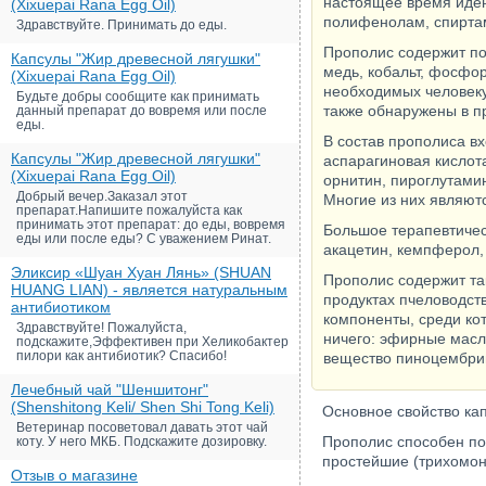
настоящее время иде
(Xixuepai Rana Egg Oil)
полифенолам, спиртам
Здравствуйте. Принимать до еды.
Прополис содержит поч
Капсулы "Жир древесной лягушки"
медь, кобальт, фосфор
(Xixuepai Rana Egg Oil)
необходимых человеку
Будьте добры сообщите как принимать
также обнаружены в пр
данный препарат до вовремя или после
еды.
В состав прополиса вх
Капсулы "Жир древесной лягушки"
аспарагиновая кислота
(Xixuepai Rana Egg Oil)
орнитин, пироглутамин
Добрый вечер.Заказал этот
Многие из них являют
препарат.Напишите пожалуйста как
принимать этот препарат: до еды, вовремя
Большое терапевтичес
еды или после еды? С уважением Ринат.
акацетин, кемпферол,
Эликсир «Шуан Хуан Лянь» (SHUAN
Прополис содержит та
HUANG LIAN) - является натуральным
продуктах пчеловодст
антибиотиком
компоненты, среди ко
Здравствуйте! Пожалуйста,
ничего: эфирные масл
подскажите,Эффективен при Хеликобактер
пилори как антибиотик? Спасибо!
вещество пиноцембри
Лечебный чай "Шеншитонг"
(Shenshitong Keli/ Shen Shi Tong Keli)
Основное свойство кап
Ветеринар посоветовал давать этот чай
Прополис способен под
коту. У него МКБ. Подскажите дозировку.
простейшие (трихомона
Отзыв о магазине