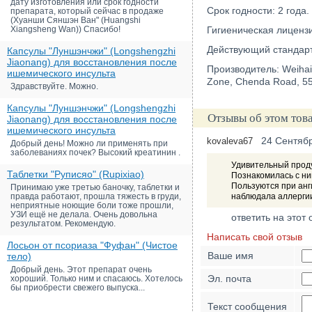
дату изготовления или срок годности
Срок годности: 2 года.
препарата, который сейчас в продаже
(Хуанши Сяншэн Ван" (Huangshi
Xiangsheng Wan)) Спасибо!
Гигиеническая лиценз
Действующий стандарт
Капсулы "Луншэнчжи" (Longshengzhi
Jiaonang) для восстановления после
Производитель: Weihai 
ишемического инсульта
Zone, Chenda Road, 55
Здравствуйте. Можно.
Капсулы "Луншэнчжи" (Longshengzhi
Отзывы об этом тов
Jiaonang) для восстановления после
ишемического инсульта
24 Сентяб
kovaleva67
Добрый день! Можно ли применять при
заболеваниях почек? Высокий креатинин .
Удивительный проду
Таблетки "Руписяо" (Rupixiao)
Познакомилась с ним
Пользуются при анги
Принимаю уже третью баночку, таблетки и
правда работают, прошла тяжесть в груди,
наблюдала аллергии
неприятные ноющие боли тоже прошли,
УЗИ ещё не делала. Очень довольна
ответить на этот 
результатом. Рекомендую.
Написать свой отзыв
Лосьон от псориаза "Фуфан" (Чистое
Ваше имя
тело)
Добрый день. Этот препарат очень
Эл. почта
хороший. Только ним и спасаюсь. Хотелось
бы приобрести свежего выпуска...
Текст сообщения