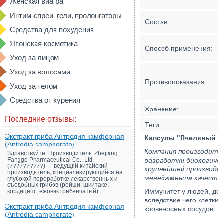
Женская виагра
Интим-спреи, гели, пролонгаторы
Состав:
Средства для похудения
Японская косметика
Способ применения:
Уход за лицом
Уход за волосами
Противопоказания:
Уход за телом
Средства от курения
Хранение:
Последние отзывы:
Теги:
Экстракт гриба Антродия камфорная
Капсулы "Пчелиный п
(Antrodia camphorate)
Компания производите
Здравствуйте. Производитель: Zhejiang
Fangge Pharmaceutical Co., Ltd.
разработки биологиче
(??????????) — ведущий китайский
крупнейшей производ
производитель, специализирующийся на
менеджмента качест
глубокой переработке лекарственных и
съедобных грибов (рейши, шиитаке,
Иммунитет у людей, до
кордицепс, ежовик гребенчатый)
вследствие чего клетк
Экстракт гриба Антродия камфорная
кровеносных сосудов.
(Antrodia camphorate)