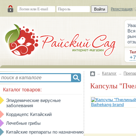
Войти
Регистрация
|
Ува
Вся
рын
отз
Те
+7
→
Каталог
→
Препа
Капсулы "Пче
Каталог товаров:
Эпидемические вирусные
заболевания
Кордицепс Китайский
Лечебные грибы
Китайские препараты по назначению