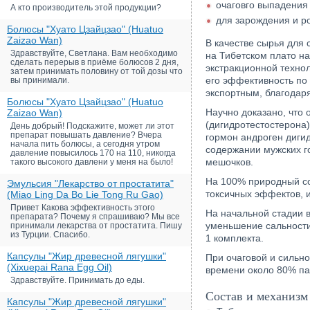
очаговго выпадения
А кто производитель этой продукции?
для зарождения и ро
Болюсы "Хуато Цзайцзао" (Huatuo
Zaizao Wan)
В качестве сырья для
Здравствуйте, Светлана. Вам необходимо
на Тибетском плато н
сделать перерыв в приёме болюсов 2 дня,
экстракционной технол
затем принимать половину от той дозы что
его эффективность по
вы принимали.
экспортным, благодар
Болюсы "Хуато Цзайцзао" (Huatuo
Научно доказано, что 
Zaizao Wan)
(дигидротестостерона
День добрый! Подскажите, может ли этот
препарат повышать давление? Вчера
гормон андроген диги
начала пить болюсы, а сегодня утром
содержании мужских г
давление повысилось 170 на 110, никогда
мешочков.
такого высокого давлени у меня на было!
На 100% природный со
Эмульсия "Лекарство от простатита"
токсичных эффектов, 
(Miao Ling Da Bo Lie Tong Ru Gao)
Привет Какова эффективность этого
На начальной стадии 
препарата? Почему я спрашиваю? Мы все
уменьшение сальности 
принимали лекарства от простатита. Пишу
из Турции. Спасибо.
1 комплекта.
Капсулы "Жир древесной лягушки"
При очаговой и сильн
(Xixuepai Rana Egg Oil)
времени около 80% па
Здравствуйте. Принимать до еды.
Состав и механизм
Капсулы "Жир древесной лягушки"