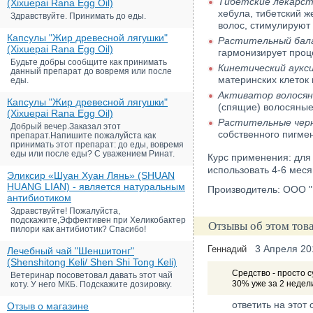
Тибетские лекарст
(Xixuepai Rana Egg Oil)
хебула, тибетский 
Здравствуйте. Принимать до еды.
волос, стимулируют 
Капсулы "Жир древесной лягушки"
Растительный бал
(Xixuepai Rana Egg Oil)
гармонизирует проц
Будьте добры сообщите как принимать
Кинетический аукс
данный препарат до вовремя или после
материнских клеток
еды.
Активатор волосян
Капсулы "Жир древесной лягушки"
(спящие) волосяные
(Xixuepai Rana Egg Oil)
Растительные чер
Добрый вечер.Заказал этот
собственного пигмен
препарат.Напишите пожалуйста как
принимать этот препарат: до еды, вовремя
еды или после еды? С уважением Ринат.
Курс применения: для
использовать 4-6 мес
Эликсир «Шуан Хуан Лянь» (SHUAN
HUANG LIAN) - является натуральным
Производитель: ООО "В
антибиотиком
Здравствуйте! Пожалуйста,
подскажите,Эффективен при Хеликобактер
Отзывы об этом тов
пилори как антибиотик? Спасибо!
3 Апреля 20
Геннадий
Лечебный чай "Шеншитонг"
(Shenshitong Keli/ Shen Shi Tong Keli)
Средство - просто с
Ветеринар посоветовал давать этот чай
30% уже за 2 недел
коту. У него МКБ. Подскажите дозировку.
ответить на этот 
Отзыв о магазине