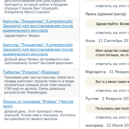
дату изготовления или срок годности
препарата, который сейчас в продаже
ответить на этот 
(Хуанши Сяншэн Ван" (Huangshi
Xiangsheng Wan)) Спасибо!
Ирина (администратор)
Капсулы "Луншэнчжи" (Longshengzhi
Здравствуйте. Возмо
Jiaonang) для восстановления после
ишемического инсульта
ответить на этот 
Здравствуйте. Можно.
12 Сентября 20
Алла
Капсулы "Луншэнчжи" (Longshengzhi
Jiaonang) для восстановления после
Мне средство совер
ишемического инсульта
стало больше, но э
Добрый день! Можно ли применять при
заболеваниях почек? Высокий креатинин .
ответить на этот 
31 Января
Таблетки "Руписяо" (Rupixiao)
Маргаритта
Принимаю уже третью баночку, таблетки и
правда работают, прошла тяжесть в груди,
Вот и у меня такая ж
неприятные ноющие боли тоже прошли,
УЗИ ещё не делала. Очень довольна
ответить на этот 
результатом. Рекомендую.
3 Февраля 20
Рустем
Лосьон от псориаза "Фуфан" (Чистое
тело)
Пользуюсь уже полг
Добрый день. Этот препарат очень
хороший. Только ним и спасаюсь. Хотелось
ответить на этот 
бы приобрести свежего выпуска...
22 Июня 20
екатерина