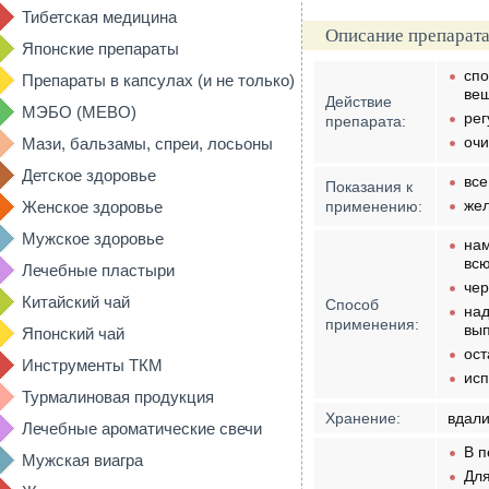
Тибетская медицина
Описание препарата
Японские препараты
спо
Препараты в капсулах (и не только)
вещ
Действие
МЭБО (MEBO)
рег
препарата:
очи
Мази, бальзамы, спреи, лосьоны
Детское здоровье
все
Показания к
жел
Женское здоровье
применению:
Мужское здоровье
нам
всю
Лечебные пластыри
чер
Китайский чай
Способ
над
применения:
вып
Японский чай
ост
Инструменты ТКМ
исп
Турмалиновая продукция
Хранение:
вдали
Лечебные ароматические свечи
В п
Мужская виагра
Для