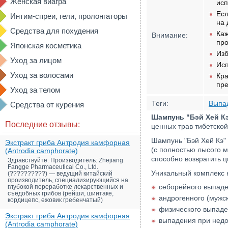
Женская виагра
исп
Есл
Интим-спреи, гели, пролонгаторы
на 
Средства для похудения
Каж
Внимание:
про
Японская косметика
Изб
Уход за лицом
Исп
Уход за волосами
Кра
пре
Уход за телом
Теги:
Выпа
Средства от курения
Шампунь "Бэй Хей Кэ
Последние отзывы:
ценных трав тибетско
Шампунь "Бэй Хей Кэ" 
Экстракт гриба Антродия камфорная
(с полностью лысого 
(Antrodia camphorate)
способно возвратить 
Здравствуйте. Производитель: Zhejiang
Fangge Pharmaceutical Co., Ltd.
Уникальный комплекс 
(??????????) — ведущий китайский
производитель, специализирующийся на
себорейного выпаде
глубокой переработке лекарственных и
съедобных грибов (рейши, шиитаке,
андрогенного (мужс
кордицепс, ежовик гребенчатый)
физического выпаде
Экстракт гриба Антродия камфорная
выпадения при недо
(Antrodia camphorate)