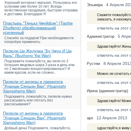
Хороший интернет-магазин. Пользуюсь его
4 Апреля 20
Эльмира
услугами уже более 10 лет. Всегда
качественная продукция, быстрая отправка
и доставка. Благодарю !!!
Скажите пожалуйста
заказать, я нахожусь
Пластырь "Тяньхэ Чжуйфэн" (Tianhe
Zhuifeng) обезболевающий
ответить на этот 
усиленный
5 Апре
Администратор
Спасибо за подарок! При необходимости
попробую применить.
Здравствуйте! Женщ
Пилюли Ци Желудка "Бу Чжун И Ци
ответить на этот 
Вань" (Buzhong Yiqi Wan)
Подскажите пожалуйста, вы пили по 2
8 Апреля 201
Рустем
больших медовых шара 3 раза в день или
по 2 маленьких концентрированных? И
каким курсом, если не сложно...
Можно ли сочетать 
Пилюли от ангины и ларингита
ответить на этот 
"Хуанши Сяншэн Ван" (Huangshi
Xiangsheng Wan)
Ирина (администратор)
Подскажите, пожалуйста, пилюли нужно
рассасывать или глотать без
Здравствуйте! Можн
рассасывания?
ответить на этот 
Пилюли от ангины и ларингита
"Хуанши Сяншэн Ван" (Huangshi
12 Апреля 2013
аро
Xiangsheng Wan)
Добрый день! Подскажите, пожалуйста,
здраствуйте,я живу