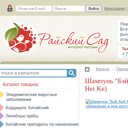
Войти
Регистрация
|
Ува
Вся
рын
отз
Те
+7
→
Каталог
→
Препа
Шампунь "Бэй Хей Кэ" + жидкость-активатор от облысения и для роста волос (Bai
Каталог товаров:
Hei Ke)
Эпидемические вирусные
заболевания
Кордицепс Китайский
Лечебные грибы
Китайские препараты по назначению