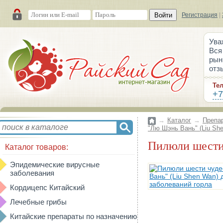
Войти
Регистрация
|
Ува
Вся
рын
отз
Те
+7
→
Каталог
→
Препа
"Лю Шэнь Вань" (Liu Sh
Пилюли шести
Каталог товаров:
Эпидемические вирусные
заболевания
Кордицепс Китайский
Лечебные грибы
Китайские препараты по назначению