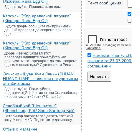
(Xixuepai Rana Egg Oil)
Текст сообщения
Здравствуйте. Принимать до еды.
Капсулы "Жир древесной лягушки"
(Xixuepai Rana Egg Oil)
Будьте добры сообщите как принимать
данный препарат до вовремя или после
еды.
Капсулы "Жир древесной лягушки"
(Xixuepai Rana Egg Oil)
Добрый вечер.Заказал этот
Нажимая кнопку «На
препарат.Напишите пожалуйста как
законом от 27.07.200
принимать этот препарат: до еды, вовремя
еды или после еды? С уважением Ринат.
соглашении
Эликсир «Шуан Хуан Лянь» (SHUAN
Написать
HUANG LIAN) - является натуральным
антибиотиком
Здравствуйте! Пожалуйста,
подскажите,Эффективен при Хеликобактер
пилори как антибиотик? Спасибо!
Лечебный чай "Шеншитонг"
(Shenshitong Keli/ Shen Shi Tong Keli)
Ветеринар посоветовал давать этот чай
коту. У него МКБ. Подскажите дозировку.
Отзыв о магазине