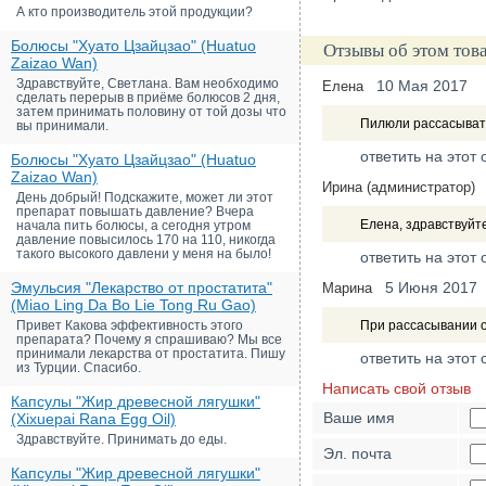
А кто производитель этой продукции?
Болюсы "Хуато Цзайцзао" (Huatuo
Отзывы об этом тов
Zaizao Wan)
Здравствуйте, Светлана. Вам необходимо
10 Мая 2017
Елена
сделать перерыв в приёме болюсов 2 дня,
затем принимать половину от той дозы что
Пилюли рассасывать
вы принимали.
ответить на этот 
Болюсы "Хуато Цзайцзао" (Huatuo
Zaizao Wan)
Ирина (администратор)
День добрый! Подскажите, может ли этот
препарат повышать давление? Вчера
Елена, здравствуйте
начала пить болюсы, а сегодня утром
давление повысилось 170 на 110, никогда
такого высокого давлени у меня на было!
ответить на этот 
Эмульсия "Лекарство от простатита"
5 Июня 2017
Марина
(Miao Ling Da Bo Lie Tong Ru Gao)
Привет Какова эффективность этого
При рассасывании 
препарата? Почему я спрашиваю? Мы все
принимали лекарства от простатита. Пишу
ответить на этот 
из Турции. Спасибо.
Написать свой отзыв
Капсулы "Жир древесной лягушки"
Ваше имя
(Xixuepai Rana Egg Oil)
Здравствуйте. Принимать до еды.
Эл. почта
Капсулы "Жир древесной лягушки"