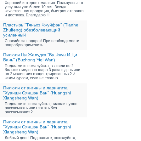
Хороший интернет-магазин. Пользуюсь его
услугами уже более 10 лет. Всегда
качественная продукция, быстрая отправка
и доставка. Благодарю !!!
Пластырь "Тяньхэ Чжуйфэн" (Tianhe
Zhuifeng) обезболевающий
усиленный
Спасибо за подарок! При необходимости
попробую применить.
Пилюли Ци Желудка "Бу Чжун И Ци
Вань" (Buzhong Yiqi Wan)
Подскажите пожалуйста, вы пили по 2
больших медовых шара 3 раза в день или
по 2 маленьких концентрированных? И
каким курсом, если не сложно...
Пилюли от ангины и ларингита
"Хуанши Сяншэн Ван" (Huangshi
Xiangsheng Wan)
Подскажите, пожалуйста, пилюли нужно
рассасывать или глотать без
рассасывания?
Пилюли от ангины и ларингита
"Хуанши Сяншэн Ван" (Huangshi
Xiangsheng Wan)
Добрый день! Подскажите, пожалуйста,