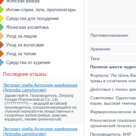
Женская виагра
Интим-спреи, гели, пролонгаторы
Средства для похудения
Японская косметика
Противопоказания:
Уход за лицом
Уход за волосами
Хранение:
Уход за телом
Теги:
Средства от курения
Пилюли шести чудес 
Последние отзывы:
Формула "Лю Шэнь Ван
травы в сочетании они
Экстракт гриба Антродия камфорная
Действие с точки зр
(Antrodia camphorate)
Здравствуйте. Производитель: Zhejiang
Симптомы
: Одностор
Fangge Pharmaceutical Co., Ltd.
языке, высокая темпер
(??????????) — ведущий китайский
производитель, специализирующийся на
глубокой переработке лекарственных и
Фармакологическое д
съедобных грибов (рейши, шиитаке,
кордицепс, ежовик гребенчатый)
Клинические показани
хронический гепатит, 
Экстракт гриба Антродия камфорная
(Antrodia camphorate)
Производитель: КНР.