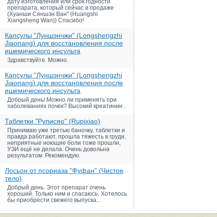
дату изготовления или срок годности
препарата, который сейчас в продаже
(Хуанши Сяншэн Ван" (Huangshi
Xiangsheng Wan)) Спасибо!
Капсулы "Луншэнчжи" (Longshengzhi
Jiaonang) для восстановления после
ишемического инсульта
Здравствуйте. Можно.
Капсулы "Луншэнчжи" (Longshengzhi
Jiaonang) для восстановления после
ишемического инсульта
Добрый день! Можно ли применять при
заболеваниях почек? Высокий креатинин .
Таблетки "Руписяо" (Rupixiao)
Принимаю уже третью баночку, таблетки и
правда работают, прошла тяжесть в груди,
неприятные ноющие боли тоже прошли,
УЗИ ещё не делала. Очень довольна
результатом. Рекомендую.
Лосьон от псориаза "Фуфан" (Чистое
тело)
Добрый день. Этот препарат очень
хороший. Только ним и спасаюсь. Хотелось
бы приобрести свежего выпуска...