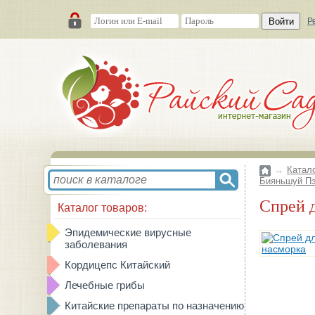
Войти
Р
→
Катал
Бияньшуй Пэ
Спрей
Каталог товаров:
Эпидемические вирусные
заболевания
Кордицепс Китайский
Лечебные грибы
Китайские препараты по назначению