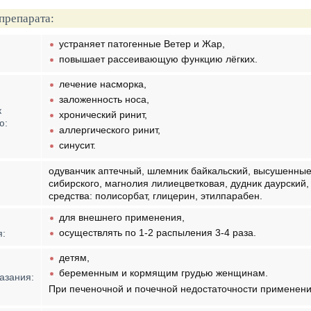
препарата:
устраняет патогенные Ветер и Жар,
повышает рассеивающую функцию лёгких.
лечение насморка,
заложенность носа,
к
хронический ринит,
ю:
аллергического ринит,
синусит.
одуванчик аптечный, шлемник байкальский, высушенны
сибирского, магнолия лилиецветковая, дудник даурский
средства: полисорбат, глицерин, этилпарабен.
для внешнего применения,
осуществлять по 1-2 распыления 3-4 раза.
я:
детям,
беременным и кормящим грудью женщинам.
азания:
При печеночной и почечной недостаточности применени