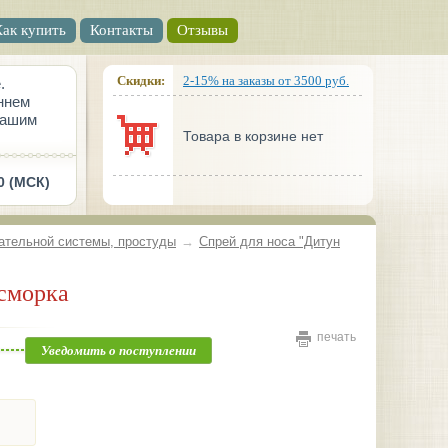
Как купить
Контакты
Отзывы
Скидки:
2-15% на заказы от 3500 руб.
.
ннем
вашим
Товара в корзине нет
0 (МСК)
ательной системы, простуды
→
Спрей для носа "Дитун
асморка
печать
Уведомить о поступлении