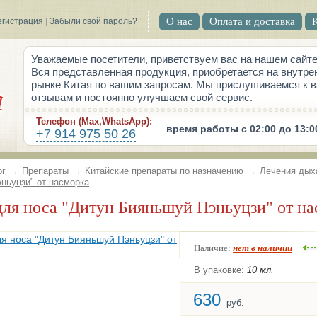
О нас
Оплата и доставка
егистрация
|
Забыли свой пароль?
Уважаемые посетители, приветствуем вас на нашем сайте
Вся представленная продукция, приобретается на внутре
рынке Китая по вашим запросам. Мы прислушиваемся к 
отзывам и постоянно улучшаем свой сервис.
Телефон (Max,WhatsApp):
время работы с 02:00 до 13:0
+7 914 975 50 26
ог
→
Препараты
→
Китайские препараты по назначению
→
Лечения дых
ньуцзи" от насморка
 для носа "Дитун Бияньшуй Пэньуцзи" от н
Наличие:
нет в наличии
В упаковке:
10 мл.
630
руб.