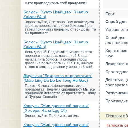
А кто производитель этой продукции?
Болюсы "Хуато Цзайцзао" (Huatuo
Теги:
Zaizao Wan)
Спрей для
Здравствуйте, Светлана. Вам необходимо
сделать перерыв в приёме болюсов 2 дня,
Устраняет 
затем принимать половину от той дозы что
вы принимали.
Спрей для 
Болюсы "Хуато Цзайцзао" (Huatuo
аллергическ
Zaizao Wan)
Характерист
День добрый! Подскажите, может ли этот
вкус.
препарат повышать давление? Вчера
начала пить болюсы, а сегодня утром
давление повысилось 170 на 110, никогда
Лекарствен
такого высокого давлени у меня на было!
Срок годнос
Эмульсия "Лекарство от простатита"
Действующи
(Miao Ling Da Bo Lie Tong Ru Gao)
препаратов
Привет Какова эффективность этого
препарата? Почему я спрашиваю? Мы все
Ратификаци
принимали лекарства от простатита. Пишу
из Турции. Спасибо.
Производит
Капсулы "Жир древесной лягушки"
(Xixuepai Rana Egg Oil)
Отзывы об
Здравствуйте. Принимать до еды.
Капсулы "Жир древесной лягушки"
Написать с