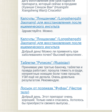
дату изготовления или срок годности
препарата, который сейчас в продаже
(Хуанши Сяншэн Ван" (Huangshi
Xiangsheng Wan)) Спасибо!
Капсулы "Луншэнчжи" (Longshengzhi
Jiaonang) для восстановления после
ишемического инсульта
Здравствуйте. Можно.
Капсулы "Луншэнчжи" (Longshengzhi
Jiaonang) для восстановления после
ишемического инсульта
Добрый день! Можно ли применять при
заболеваниях почек? Высокий креатинин .
Таблетки "Руписяо" (Rupixiao)
Принимаю уже третью баночку, таблетки и
правда работают, прошла тяжесть в груди,
неприятные ноющие боли тоже прошли,
УЗИ ещё не делала. Очень довольна
результатом. Рекомендую.
Лосьон от псориаза "Фуфан" (Чистое
тело)
Добрый день. Этот препарат очень
хороший. Только ним и спасаюсь. Хотелось
бы приобрести свежего выпуска...