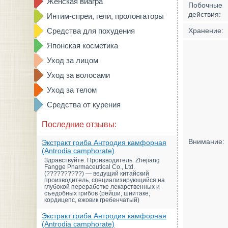
Женская виагра
Побочные
действия:
Интим-спреи, гели, пролонгаторы
Средства для похудения
Хранение:
Японская косметика
Уход за лицом
Уход за волосами
Уход за телом
Средства от курения
Последние отзывы:
Внимание:
Экстракт гриба Антродия камфорная
(Antrodia camphorate)
Здравствуйте. Производитель: Zhejiang
Fangge Pharmaceutical Co., Ltd.
(??????????) — ведущий китайский
производитель, специализирующийся на
глубокой переработке лекарственных и
съедобных грибов (рейши, шиитаке,
кордицепс, ежовик гребенчатый)
Экстракт гриба Антродия камфорная
(Antrodia camphorate)