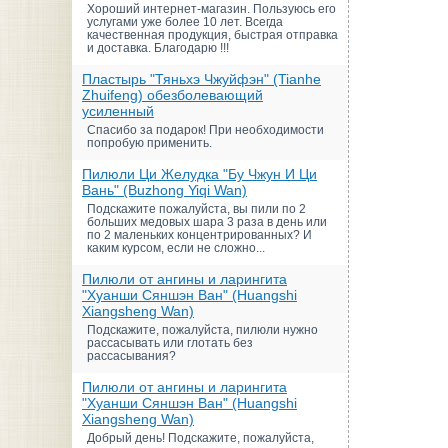
Хороший интернет-магазин. Пользуюсь его
услугами уже более 10 лет. Всегда
качественная продукция, быстрая отправка
и доставка. Благодарю !!!
Пластырь "Тяньхэ Чжуйфэн" (Tianhe
Zhuifeng) обезболевающий
усиленный
Спасибо за подарок! При необходимости
попробую применить.
Пилюли Ци Желудка "Бу Чжун И Ци
Вань" (Buzhong Yiqi Wan)
Подскажите пожалуйста, вы пили по 2
больших медовых шара 3 раза в день или
по 2 маленьких концентрированных? И
каким курсом, если не сложно...
Пилюли от ангины и ларингита
"Хуанши Сяншэн Ван" (Huangshi
Xiangsheng Wan)
Подскажите, пожалуйста, пилюли нужно
рассасывать или глотать без
рассасывания?
Пилюли от ангины и ларингита
"Хуанши Сяншэн Ван" (Huangshi
Xiangsheng Wan)
Добрый день! Подскажите, пожалуйста,