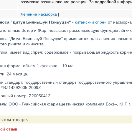
возможно возникновение реакции. За подробной инфор
Лечение насморка
|
 носа "Дитун Бияньшуй Пэньуцзи"
-
китайский спрей
от насморка
патогенные Ветер и Жар, повышает рассеивающую функцию лёгких
носа "Дитун Бияньшуй Пэньуцзи" применяется для лечения насморка
ого ринита и синусита.
ика: имеет вид спрея; содержимое - покрывающая жидкость коричн
ная форма: объем 1 флакона – 10 мл.
ти: 24 месяца.
й стандарт: государственный стандарт государственного управлен
 YBZ14292005-2009Z.
онный номер: Z20050412.
ель: ООО «Гуансийская фармацевтическая компания Бокэ», КНР, г.
 этом товаре:
вой отзыв