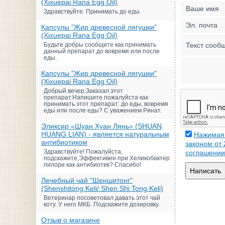
(Xixuepai Rana Egg Oil)
Ваше имя
Здравствуйте. Принимать до еды.
Эл. почта
Капсулы "Жир древесной лягушки"
(Xixuepai Rana Egg Oil)
Будьте добры сообщите как принимать
Текст сооб
данный препарат до вовремя или после
еды.
Капсулы "Жир древесной лягушки"
(Xixuepai Rana Egg Oil)
Добрый вечер.Заказал этот
препарат.Напишите пожалуйста как
принимать этот препарат: до еды, вовремя
еды или после еды? С уважением Ринат.
Эликсир «Шуан Хуан Лянь» (SHUAN
HUANG LIAN) - является натуральным
Нажимая 
антибиотиком
законом от
Здравствуйте! Пожалуйста,
соглашении
подскажите,Эффективен при Хеликобактер
пилори как антибиотик? Спасибо!
Написать
Лечебный чай "Шеншитонг"
(Shenshitong Keli/ Shen Shi Tong Keli)
Ветеринар посоветовал давать этот чай
коту. У него МКБ. Подскажите дозировку.
Отзыв о магазине