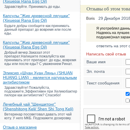
(Xixuepai Rana Egg Oil)
Здравствуйте. Принимать до еды.
Отзывы об этом тов
Капсулы "Жир древесной лягушки"
29 Декабря 201
Boris
(Xixuepai Rana Egg Oil)
Будьте добры сообщите как принимать
Я употреблял данные
данный препарат до вовремя или после
Надеюсь на лучшее.
еды.
подушке(знал заран
Капсулы "Жир древесной лягушки"
ответить на этот 
(Xixuepai Rana Egg Oil)
Добрый вечер.Заказал этот
Написать свой отзыв
препарат.Напишите пожалуйста как
принимать этот препарат: до еды, вовремя
Ваше имя
еды или после еды? С уважением Ринат.
Эл. почта
Эликсир «Шуан Хуан Лянь» (SHUAN
HUANG LIAN) - является натуральным
антибиотиком
Текст сообщения
Здравствуйте! Пожалуйста,
подскажите,Эффективен при Хеликобактер
пилори как антибиотик? Спасибо!
Лечебный чай "Шеншитонг"
(Shenshitong Keli/ Shen Shi Tong Keli)
Ветеринар посоветовал давать этот чай
коту. У него МКБ. Подскажите дозировку.
Отзыв о магазине