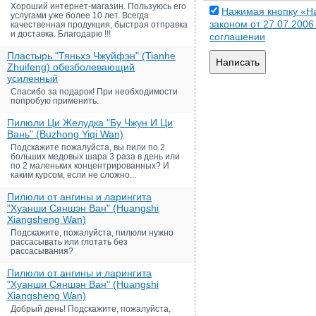
Хороший интернет-магазин. Пользуюсь его
Нажимая кнопку «На
услугами уже более 10 лет. Всегда
законом от 27.07.200
качественная продукция, быстрая отправка
и доставка. Благодарю !!!
соглашении
Пластырь "Тяньхэ Чжуйфэн" (Tianhe
Написать
Zhuifeng) обезболевающий
усиленный
Спасибо за подарок! При необходимости
попробую применить.
Пилюли Ци Желудка "Бу Чжун И Ци
Вань" (Buzhong Yiqi Wan)
Подскажите пожалуйста, вы пили по 2
больших медовых шара 3 раза в день или
по 2 маленьких концентрированных? И
каким курсом, если не сложно...
Пилюли от ангины и ларингита
"Хуанши Сяншэн Ван" (Huangshi
Xiangsheng Wan)
Подскажите, пожалуйста, пилюли нужно
рассасывать или глотать без
рассасывания?
Пилюли от ангины и ларингита
"Хуанши Сяншэн Ван" (Huangshi
Xiangsheng Wan)
Добрый день! Подскажите, пожалуйста,