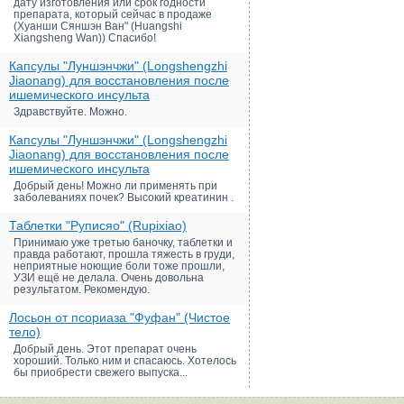
дату изготовления или срок годности
препарата, который сейчас в продаже
(Хуанши Сяншэн Ван" (Huangshi
Xiangsheng Wan)) Спасибо!
Капсулы "Луншэнчжи" (Longshengzhi
Jiaonang) для восстановления после
ишемического инсульта
Здравствуйте. Можно.
Капсулы "Луншэнчжи" (Longshengzhi
Jiaonang) для восстановления после
ишемического инсульта
Добрый день! Можно ли применять при
заболеваниях почек? Высокий креатинин .
Таблетки "Руписяо" (Rupixiao)
Принимаю уже третью баночку, таблетки и
правда работают, прошла тяжесть в груди,
неприятные ноющие боли тоже прошли,
УЗИ ещё не делала. Очень довольна
результатом. Рекомендую.
Лосьон от псориаза "Фуфан" (Чистое
тело)
Добрый день. Этот препарат очень
хороший. Только ним и спасаюсь. Хотелось
бы приобрести свежего выпуска...