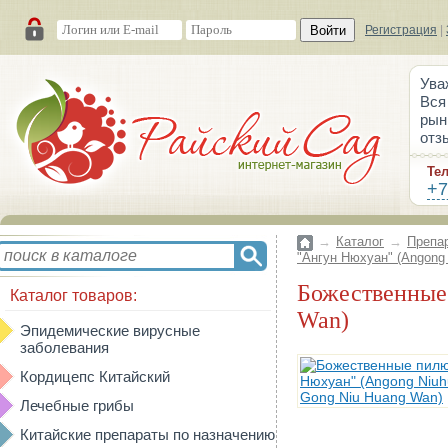
Войти
Регистрация
|
Ува
Вся
рын
отз
Те
+7
→
Каталог
→
Препа
"Ангун Нюхуан" (Angong
Божественные пилюли "Ангун Нюхуан" (Angong Niuhuang Wan/ An Gong Niu Huang
Каталог товаров:
Wan)
Эпидемические вирусные
заболевания
Кордицепс Китайский
Лечебные грибы
Китайские препараты по назначению