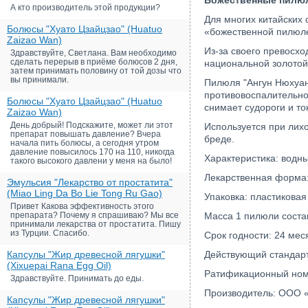
Божественные пилюл
А кто производитель этой продукции?
Для многих китайских
Болюсы "Хуато Цзайцзао" (Huatuo
«божественной пилюле
Zaizao Wan)
Из-за своего превосх
Здравствуйте, Светлана. Вам необходимо
сделать перерыв в приёме болюсов 2 дня,
национальной золотой 
затем принимать половину от той дозы что
вы принимали.
Пилюля "Ангун Нюхуа
противовоспалительное
Болюсы "Хуато Цзайцзао" (Huatuo
снимает судороги и то
Zaizao Wan)
День добрый! Подскажите, может ли этот
Используется при лихо
препарат повышать давление? Вчера
бреде.
начала пить болюсы, а сегодня утром
давление повысилось 170 на 110, никогда
Характеристика: водны
такого высокого давлени у меня на было!
Лекарственная форма: 
Эмульсия "Лекарство от простатита"
(Miao Ling Da Bo Lie Tong Ru Gao)
Упаковка: пластикова
Привет Какова эффективность этого
препарата? Почему я спрашиваю? Мы все
Масса 1 пилюли состав
принимали лекарства от простатита. Пишу
из Турции. Спасибо.
Срок годности: 24 мес
Капсулы "Жир древесной лягушки"
Действующий стандарт
(Xixuepai Rana Egg Oil)
Ратификационный ном
Здравствуйте. Принимать до еды.
Производитель: ООО «
Капсулы "Жир древесной лягушки"