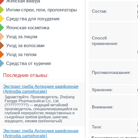
Женская виагра
Интим-спреи, гели, пролонгаторы
Состав:
Средства для похудения
Японская косметика
Уход за лицом
Способ
применения:
Уход за волосами
Уход за телом
Средства от курения
Противопоказания:
Последние отзывы:
Экстракт гриба Антродия камфорная
Хранение:
(Antrodia camphorate)
Здравствуйте. Производитель: Zhejiang
Fangge Pharmaceutical Co., Ltd.
(??????????) — ведущий китайский
Внимание:
производитель, специализирующийся на
глубокой переработке лекарственных и
съедобных грибов (рейши, шиитаке,
кордицепс, ежовик гребенчатый)
Теги:
Экстракт гриба Антродия камфорная
(Antrodia camphorate)