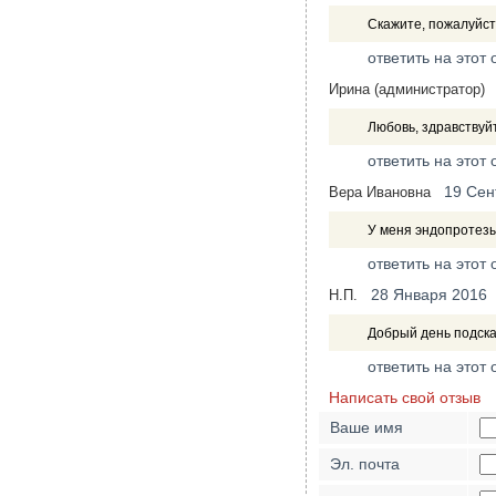
Скажите, пожалуйст
ответить на этот 
Ирина (администратор)
Любовь, здравствуйт
ответить на этот 
19 Сен
Вера Ивановна
У меня эндопротез
ответить на этот 
28 Января 2016
Н.П.
Добрый день подска
ответить на этот 
Написать свой отзыв
Ваше имя
Эл. почта