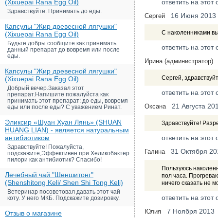
(Xixuepai Rana Egg Oil)
ответить на этот 
Здравствуйте. Принимать до еды.
16 Июня 2013
Сергей
Капсулы "Жир древесной лягушки"
С наколенниками вы
(Xixuepai Rana Egg Oil)
Будьте добры сообщите как принимать
ответить на этот 
данный препарат до вовремя или после
еды.
Ирина (администратор)
Капсулы "Жир древесной лягушки"
Сергей, здравствуйт
(Xixuepai Rana Egg Oil)
Добрый вечер.Заказал этот
ответить на этот 
препарат.Напишите пожалуйста как
принимать этот препарат: до еды, вовремя
21 Августа 20
Оксана
еды или после еды? С уважением Ринат.
Эликсир «Шуан Хуан Лянь» (SHUAN
Здравствуйте! Разр
HUANG LIAN) - является натуральным
антибиотиком
ответить на этот 
Здравствуйте! Пожалуйста,
31 Октября 20
Галина
подскажите,Эффективен при Хеликобактер
пилори как антибиотик? Спасибо!
Пользуюсь наколенн
Лечебный чай "Шеншитонг"
пол часа. Прогреваю
(Shenshitong Keli/ Shen Shi Tong Keli)
ничего сказать не м
Ветеринар посоветовал давать этот чай
ответить на этот 
коту. У него МКБ. Подскажите дозировку.
7 Ноября 2013
Юлия
Отзыв о магазине