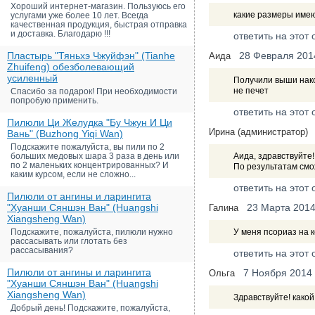
Хороший интернет-магазин. Пользуюсь его
какие размеры име
услугами уже более 10 лет. Всегда
качественная продукция, быстрая отправка
и доставка. Благодарю !!!
ответить на этот 
Пластырь "Тяньхэ Чжуйфэн" (Tianhe
28 Февраля 201
Аида
Zhuifeng) обезболевающий
усиленный
Получили выши накол
не печет
Спасибо за подарок! При необходимости
попробую применить.
ответить на этот 
Пилюли Ци Желудка "Бу Чжун И Ци
Ирина (администратор)
Вань" (Buzhong Yiqi Wan)
Подскажите пожалуйста, вы пили по 2
больших медовых шара 3 раза в день или
Аида, здравствуйте
по 2 маленьких концентрированных? И
По результатам смо
каким курсом, если не сложно...
ответить на этот 
Пилюли от ангины и ларингита
"Хуанши Сяншэн Ван" (Huangshi
23 Марта 201
Галина
Xiangsheng Wan)
Подскажите, пожалуйста, пилюли нужно
У меня псориаз на 
рассасывать или глотать без
рассасывания?
ответить на этот 
Пилюли от ангины и ларингита
7 Ноября 2014
Ольга
"Хуанши Сяншэн Ван" (Huangshi
Xiangsheng Wan)
Здравствуйте! како
Добрый день! Подскажите, пожалуйста,