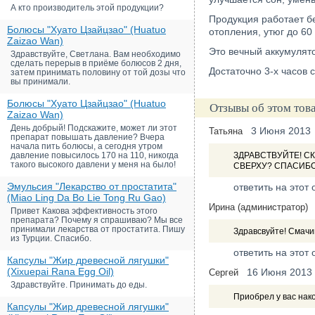
А кто производитель этой продукции?
Продукция работает бе
Болюсы "Хуато Цзайцзао" (Huatuo
отопления, утюг до 60
Zaizao Wan)
Это вечный аккумулят
Здравствуйте, Светлана. Вам необходимо
сделать перерыв в приёме болюсов 2 дня,
Достаточно 3-х часов 
затем принимать половину от той дозы что
вы принимали.
Болюсы "Хуато Цзайцзао" (Huatuo
Отзывы об этом тов
Zaizao Wan)
День добрый! Подскажите, может ли этот
3 Июня 2013
Татьяна
препарат повышать давление? Вчера
начала пить болюсы, а сегодня утром
давление повысилось 170 на 110, никогда
ЗДРАВСТВУЙТЕ! С
такого высокого давлени у меня на было!
СВЕРХУ? СПАСИБО
Эмульсия "Лекарство от простатита"
ответить на этот 
(Miao Ling Da Bo Lie Tong Ru Gao)
Ирина (администратор)
Привет Какова эффективность этого
препарата? Почему я спрашиваю? Мы все
принимали лекарства от простатита. Пишу
Здравсвуйте! Смачи
из Турции. Спасибо.
ответить на этот 
Капсулы "Жир древесной лягушки"
(Xixuepai Rana Egg Oil)
16 Июня 2013
Сергей
Здравствуйте. Принимать до еды.
Приобрел у вас нак
Капсулы "Жир древесной лягушки"