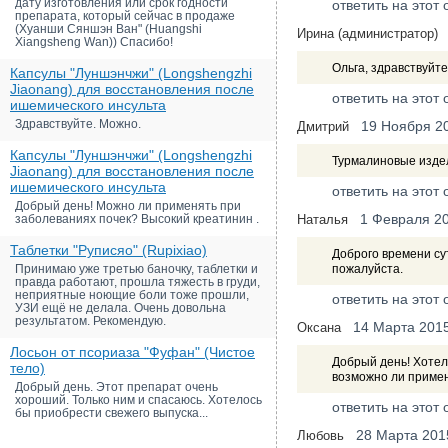
дату изготовления или срок годности
ответить на этот 
препарата, который сейчас в продаже
(Хуанши Сяншэн Ван" (Huangshi
Ирина (администратор)
Xiangsheng Wan)) Спасибо!
Ольга, здравствуйт
Капсулы "Луншэнчжи" (Longshengzhi
Jiaonang) для восстановления после
ответить на этот 
ишемического инсульта
Здравствуйте. Можно.
19 Ноября 2
Дмитрий
Капсулы "Луншэнчжи" (Longshengzhi
Турмалиновые издел
Jiaonang) для восстановления после
ишемического инсульта
ответить на этот 
Добрый день! Можно ли применять при
1 Февраля 2
заболеваниях почек? Высокий креатинин .
Наталья
Таблетки "Руписяо" (Rupixiao)
Доброго времени сут
Принимаю уже третью баночку, таблетки и
пожалуйста.
правда работают, прошла тяжесть в груди,
неприятные ноющие боли тоже прошли,
ответить на этот 
УЗИ ещё не делала. Очень довольна
результатом. Рекомендую.
14 Марта 201
Оксана
Лосьон от псориаза "Фуфан" (Чистое
Добрый день! Хотел
тело)
возможно ли приме
Добрый день. Этот препарат очень
хороший. Только ним и спасаюсь. Хотелось
ответить на этот 
бы приобрести свежего выпуска...
28 Марта 201
Любовь