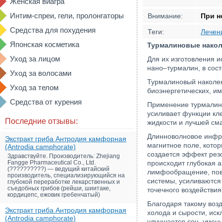
Женская виагра
Интим-спреи, гели, пролонгаторы
Внимание:
При н
Средства для похудения
Теги:
Лечен
Японская косметика
Турмалиновые накол
Уход за лицом
Для их изготовления и
нано–турмалин, в сос
Уход за волосами
Турмалиновый наколен
Уход за телом
биоэнергетических, и
Средства от курения
Применение турмалино
усиливает функции кл
Последние отзывы:
жидкости и лучшей сма
Длинноволновое инфра
Экстракт гриба Антродия камфорная
магнитное поле, котор
(Antrodia camphorate)
создается эффект рез
Здравствуйте. Производитель: Zhejiang
Fangge Pharmaceutical Co., Ltd.
происходит глубокая 
(??????????) — ведущий китайский
лимфообращение, повы
производитель, специализирующийся на
системы, усиливаются
глубокой переработке лекарственных и
съедобных грибов (рейши, шиитаке,
точечного воздействия
кордицепс, ежовик гребенчатый)
Благодаря такому воз
Экстракт гриба Антродия камфорная
холода и сырости, ис
(Antrodia camphorate)
улучшается сон, умен