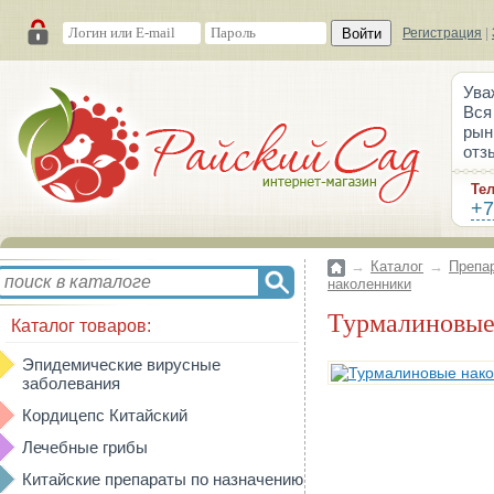
Войти
Регистрация
|
Ува
Вся
рын
отз
Те
+7
→
Каталог
→
Препа
наколенники
Турмалиновы
Каталог товаров:
Эпидемические вирусные
заболевания
Кордицепс Китайский
Лечебные грибы
Китайские препараты по назначению