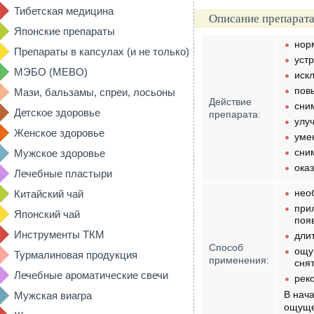
Тибетская медицина
Описание препарата
Японские препараты
нор
Препараты в капсулах (и не только)
уст
МЭБО (MEBO)
иск
пов
Мази, бальзамы, спреи, лосьоны
Действие
сни
Детское здоровье
препарата:
улу
Женское здоровье
уме
сни
Мужское здоровье
ока
Лечебные пластыри
нео
Китайский чай
при
Японский чай
поя
Инструменты ТКМ
дли
Способ
ощу
Турмалиновая продукция
применения:
сня
Лечебные ароматические свечи
рек
В нач
Мужская виагра
ощуще