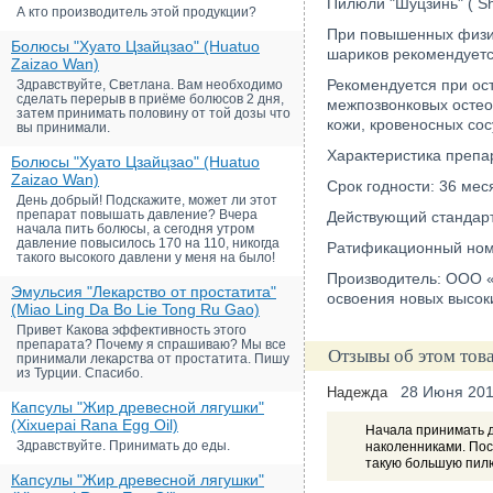
Пилюли "Шуцзинь" ( S
А кто производитель этой продукции?
При повышенных физич
Болюсы "Хуато Цзайцзао" (Huatuo
шариков рекомендуетс
Zaizao Wan)
Рекомендуется при ос
Здравствуйте, Светлана. Вам необходимо
сделать перерыв в приёме болюсов 2 дня,
межпозвонковых остео
затем принимать половину от той дозы что
кожи, кровеносных сос
вы принимали.
Характеристика препар
Болюсы "Хуато Цзайцзао" (Huatuo
Zaizao Wan)
Срок годности: 36 мес
День добрый! Подскажите, может ли этот
препарат повышать давление? Вчера
Действующий стандарт:
начала пить болюсы, а сегодня утром
давление повысилось 170 на 110, никогда
Ратификационный ном
такого высокого давлени у меня на было!
Производитель: ООО «
Эмульсия "Лекарство от простатита"
освоения новых высоки
(Miao Ling Da Bo Lie Tong Ru Gao)
Привет Какова эффективность этого
препарата? Почему я спрашиваю? Мы все
Отзывы об этом тов
принимали лекарства от простатита. Пишу
из Турции. Спасибо.
28 Июня 20
Надежда
Капсулы "Жир древесной лягушки"
(Xixuepai Rana Egg Oil)
Начала принимать д
Здравствуйте. Принимать до еды.
наколенниками. Посл
такую большую пилю
Капсулы "Жир древесной лягушки"