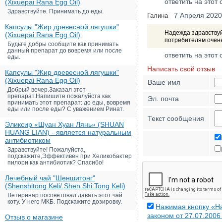
ответить на этот 
(Xixuepai Rana Egg Oil)
Здравствуйте. Принимать до еды.
7 Апреля 2020
Галина
Капсулы "Жир древесной лягушки"
Надежда здравствуй
(Xixuepai Rana Egg Oil)
потребителям очень
Будьте добры сообщите как принимать
данный препарат до вовремя или после
ответить на этот 
еды.
Написать свой отзыв
Капсулы "Жир древесной лягушки"
(Xixuepai Rana Egg Oil)
Ваше имя
Добрый вечер.Заказал этот
препарат.Напишите пожалуйста как
Эл. почта
принимать этот препарат: до еды, вовремя
еды или после еды? С уважением Ринат.
Текст сообщения
Эликсир «Шуан Хуан Лянь» (SHUAN
HUANG LIAN) - является натуральным
антибиотиком
Здравствуйте! Пожалуйста,
подскажите,Эффективен при Хеликобактер
пилори как антибиотик? Спасибо!
Лечебный чай "Шеншитонг"
(Shenshitong Keli/ Shen Shi Tong Keli)
Ветеринар посоветовал давать этот чай
коту. У него МКБ. Подскажите дозировку.
Нажимая кнопку «На
законом от 27.07.200
Отзыв о магазине