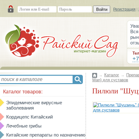
Войти
Регистрация
|
Ува
Вся
рын
отз
Те
+7
→
Каталог
→
Препа
Wan) для суставов
Пилюли "Шуцз
Каталог товаров:
Эпидемические вирусные
заболевания
Кордицепс Китайский
Лечебные грибы
Китайские препараты по назначению