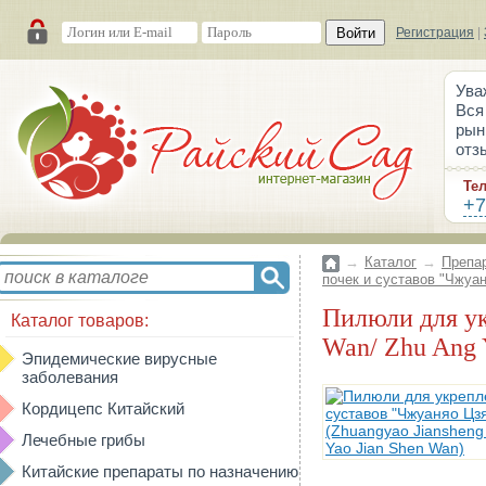
Войти
Регистрация
|
Ува
Вся
рын
отз
Те
+7
→
Каталог
→
Препа
почек и суставов "Чжуа
Пилюли для укрепления почек и суставов "Чжуаняо Цзяншэн"(Zhuangyao Jiansheng
Каталог товаров:
Wan/ Zhu Ang 
Эпидемические вирусные
заболевания
Кордицепс Китайский
Лечебные грибы
Китайские препараты по назначению