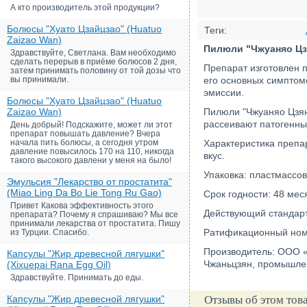
А кто производитель этой продукции?
Болюсы "Хуато Цзайцзао" (Huatuo
Теги:
Zaizao Wan)
Пилюли "Чжуаняо Цз
Здравствуйте, Светлана. Вам необходимо
сделать перерыв в приёме болюсов 2 дня,
Препарат изготовлен 
затем принимать половину от той дозы что
вы принимали.
его основных симптом
эмиссии.
Болюсы "Хуато Цзайцзао" (Huatuo
Zaizao Wan)
Пилюли "Чжуаняо Цзян
рассеивают патогенны
День добрый! Подскажите, может ли этот
препарат повышать давление? Вчера
начала пить болюсы, а сегодня утром
Характеристика препа
давление повысилось 170 на 110, никогда
вкус.
такого высокого давлени у меня на было!
Упаковка: пластмассов
Эмульсия "Лекарство от простатита"
(Miao Ling Da Bo Lie Tong Ru Gao)
Срок годности: 48 мес
Привет Какова эффективность этого
Действующий стандарт
препарата? Почему я спрашиваю? Мы все
принимали лекарства от простатита. Пишу
Ратификационный ном
из Турции. Спасибо.
Производитель: ООО «
Капсулы "Жир древесной лягушки"
Чжаньцзян, промышле
(Xixuepai Rana Egg Oil)
Здравствуйте. Принимать до еды.
Капсулы "Жир древесной лягушки"
Отзывы об этом тов