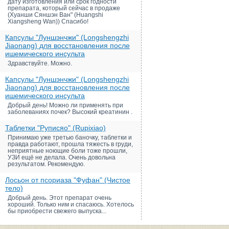
дату изготовления или срок годности
препарата, который сейчас в продаже
(Хуанши Сяншэн Ван" (Huangshi
Xiangsheng Wan)) Спасибо!
Капсулы "Луншэнчжи" (Longshengzhi
Jiaonang) для восстановления после
ишемического инсульта
Здравствуйте. Можно.
Капсулы "Луншэнчжи" (Longshengzhi
Jiaonang) для восстановления после
ишемического инсульта
Добрый день! Можно ли применять при
заболеваниях почек? Высокий креатинин .
Таблетки "Руписяо" (Rupixiao)
Принимаю уже третью баночку, таблетки и
правда работают, прошла тяжесть в груди,
неприятные ноющие боли тоже прошли,
УЗИ ещё не делала. Очень довольна
результатом. Рекомендую.
Лосьон от псориаза "Фуфан" (Чистое
тело)
Добрый день. Этот препарат очень
хороший. Только ним и спасаюсь. Хотелось
бы приобрести свежего выпуска...