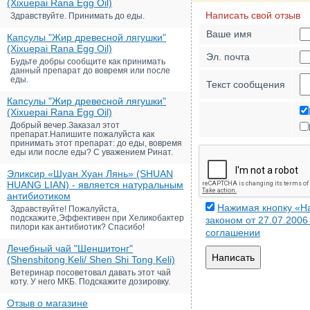
(Xixuepai Rana Egg Oil)
Написать свой отзыв
Здравствуйте. Принимать до еды.
Ваше имя
Капсулы "Жир древесной лягушки"
(Xixuepai Rana Egg Oil)
Эл. почта
Будьте добры сообщите как принимать
данный препарат до вовремя или после
еды.
Текст сообщения
Капсулы "Жир древесной лягушки"
(Xixuepai Rana Egg Oil)
Добрый вечер.Заказал этот
препарат.Напишите пожалуйста как
принимать этот препарат: до еды, вовремя
еды или после еды? С уважением Ринат.
Эликсир «Шуан Хуан Лянь» (SHUAN
HUANG LIAN) - является натуральным
антибиотиком
Нажимая кнопку «На
Здравствуйте! Пожалуйста,
подскажите,Эффективен при Хеликобактер
законом от 27.07.200
пилори как антибиотик? Спасибо!
соглашении
Лечебный чай "Шеншитонг"
Написать
(Shenshitong Keli/ Shen Shi Tong Keli)
Ветеринар посоветовал давать этот чай
коту. У него МКБ. Подскажите дозировку.
Отзыв о магазине