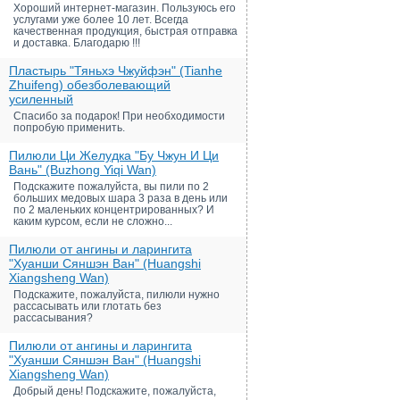
Хороший интернет-магазин. Пользуюсь его
услугами уже более 10 лет. Всегда
качественная продукция, быстрая отправка
и доставка. Благодарю !!!
Пластырь "Тяньхэ Чжуйфэн" (Tianhe
Zhuifeng) обезболевающий
усиленный
Спасибо за подарок! При необходимости
попробую применить.
Пилюли Ци Желудка "Бу Чжун И Ци
Вань" (Buzhong Yiqi Wan)
Подскажите пожалуйста, вы пили по 2
больших медовых шара 3 раза в день или
по 2 маленьких концентрированных? И
каким курсом, если не сложно...
Пилюли от ангины и ларингита
"Хуанши Сяншэн Ван" (Huangshi
Xiangsheng Wan)
Подскажите, пожалуйста, пилюли нужно
рассасывать или глотать без
рассасывания?
Пилюли от ангины и ларингита
"Хуанши Сяншэн Ван" (Huangshi
Xiangsheng Wan)
Добрый день! Подскажите, пожалуйста,