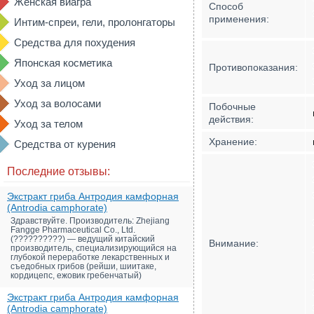
Женская виагра
Способ
применения:
Интим-спреи, гели, пролонгаторы
Средства для похудения
Японская косметика
Противопоказания:
Уход за лицом
Уход за волосами
Побочные
действия:
Уход за телом
Хранение:
Средства от курения
Последние отзывы:
Экстракт гриба Антродия камфорная
(Antrodia camphorate)
Здравствуйте. Производитель: Zhejiang
Fangge Pharmaceutical Co., Ltd.
(??????????) — ведущий китайский
Внимание:
производитель, специализирующийся на
глубокой переработке лекарственных и
съедобных грибов (рейши, шиитаке,
кордицепс, ежовик гребенчатый)
Экстракт гриба Антродия камфорная
(Antrodia camphorate)