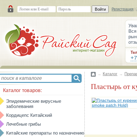
Войти
Регистрация
|
Ува
Вся
рын
отз
Те
+7
→
Каталог
→
Препа
Пластырь от 
Каталог товаров:
Эпидемические вирусные
заболевания
Кордицепс Китайский
Лечебные грибы
Китайские препараты по назначению