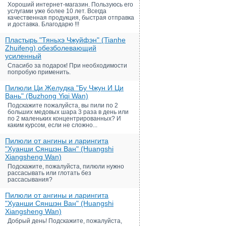
Хороший интернет-магазин. Пользуюсь его
услугами уже более 10 лет. Всегда
качественная продукция, быстрая отправка
и доставка. Благодарю !!!
Пластырь "Тяньхэ Чжуйфэн" (Tianhe
Zhuifeng) обезболевающий
усиленный
Спасибо за подарок! При необходимости
попробую применить.
Пилюли Ци Желудка "Бу Чжун И Ци
Вань" (Buzhong Yiqi Wan)
Подскажите пожалуйста, вы пили по 2
больших медовых шара 3 раза в день или
по 2 маленьких концентрированных? И
каким курсом, если не сложно...
Пилюли от ангины и ларингита
"Хуанши Сяншэн Ван" (Huangshi
Xiangsheng Wan)
Подскажите, пожалуйста, пилюли нужно
рассасывать или глотать без
рассасывания?
Пилюли от ангины и ларингита
"Хуанши Сяншэн Ван" (Huangshi
Xiangsheng Wan)
Добрый день! Подскажите, пожалуйста,