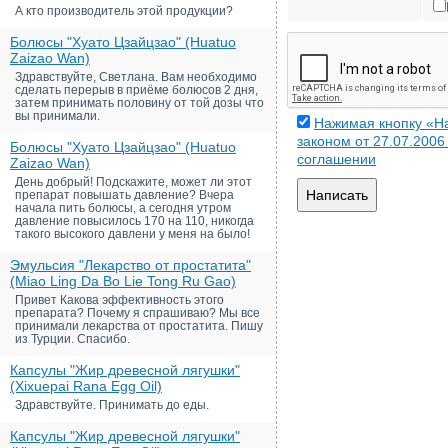
А кто производитель этой продукции?
Болюсы "Хуато Цзайцзао" (Huatuo
Zaizao Wan)
Здравствуйте, Светлана. Вам необходимо
сделать перерыв в приёме болюсов 2 дня,
затем принимать половину от той дозы что
вы принимали.
Нажимая кнопку «На
законом от 27.07.200
Болюсы "Хуато Цзайцзао" (Huatuo
соглашении
Zaizao Wan)
День добрый! Подскажите, может ли этот
Написать
препарат повышать давление? Вчера
начала пить болюсы, а сегодня утром
давление повысилось 170 на 110, никогда
такого высокого давлени у меня на было!
Эмульсия "Лекарство от простатита"
(Miao Ling Da Bo Lie Tong Ru Gao)
Привет Какова эффективность этого
препарата? Почему я спрашиваю? Мы все
принимали лекарства от простатита. Пишу
из Турции. Спасибо.
Капсулы "Жир древесной лягушки"
(Xixuepai Rana Egg Oil)
Здравствуйте. Принимать до еды.
Капсулы "Жир древесной лягушки"