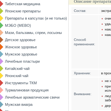
Описание препарата
Тибетская медицина
Состав:
экстр
Японские препараты
Препараты в капсулах (и не только)
очи
уда
МЭБО (MEBO)
нак
Мази, бальзамы, спреи, лосьоны
нак
Детское здоровье
Способ
применения:
Женское здоровье
Мужское здоровье
Лечебные пластыри
Китайский чай
Хранение:
в про
Японский чай
не 
Инструменты ТКМ
при
Турмалиновая продукция
исп
Внимание:
люд
Лечебные ароматические свечи
заб
Мужская виагра
дер