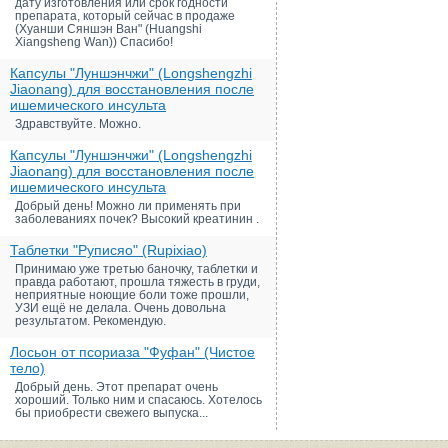
дату изготовления или срок годности
препарата, который сейчас в продаже
(Хуанши Сяншэн Ван" (Huangshi
Xiangsheng Wan)) Спасибо!
Капсулы "Луншэнчжи" (Longshengzhi
Jiaonang) для восстановления после
ишемического инсульта
Здравствуйте. Можно.
Капсулы "Луншэнчжи" (Longshengzhi
Jiaonang) для восстановления после
ишемического инсульта
Добрый день! Можно ли применять при
заболеваниях почек? Высокий креатинин .
Таблетки "Руписяо" (Rupixiao)
Принимаю уже третью баночку, таблетки и
правда работают, прошла тяжесть в груди,
неприятные ноющие боли тоже прошли,
УЗИ ещё не делала. Очень довольна
результатом. Рекомендую.
Лосьон от псориаза "Фуфан" (Чистое
тело)
Добрый день. Этот препарат очень
хороший. Только ним и спасаюсь. Хотелось
бы приобрести свежего выпуска...