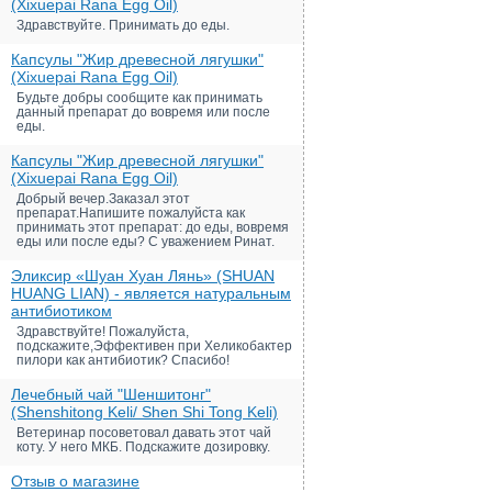
(Xixuepai Rana Egg Oil)
Здравствуйте. Принимать до еды.
Капсулы "Жир древесной лягушки"
(Xixuepai Rana Egg Oil)
Будьте добры сообщите как принимать
данный препарат до вовремя или после
еды.
Капсулы "Жир древесной лягушки"
(Xixuepai Rana Egg Oil)
Добрый вечер.Заказал этот
препарат.Напишите пожалуйста как
принимать этот препарат: до еды, вовремя
еды или после еды? С уважением Ринат.
Эликсир «Шуан Хуан Лянь» (SHUAN
HUANG LIAN) - является натуральным
антибиотиком
Здравствуйте! Пожалуйста,
подскажите,Эффективен при Хеликобактер
пилори как антибиотик? Спасибо!
Лечебный чай "Шеншитонг"
(Shenshitong Keli/ Shen Shi Tong Keli)
Ветеринар посоветовал давать этот чай
коту. У него МКБ. Подскажите дозировку.
Отзыв о магазине