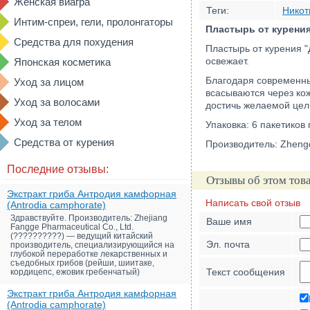
Женская виагра
Теги:
Никот
Интим-спреи, гели, пролонгаторы
Пластырь от курения
Средства для похудения
Пластырь от курения "
освежает.
Японская косметика
Благодаря современны
Уход за лицом
всасываются через кож
Уход за волосами
достичь желаемой цели
Уход за телом
Упаковка: 6 пакетиков
Средства от курения
Производитель: Zhengdi
Последние отзывы:
Отзывы об этом тов
Экстракт гриба Антродия камфорная
Написать свой отзыв
(Antrodia camphorate)
Здравствуйте. Производитель: Zhejiang
Ваше имя
Fangge Pharmaceutical Co., Ltd.
(??????????) — ведущий китайский
Эл. почта
производитель, специализирующийся на
глубокой переработке лекарственных и
съедобных грибов (рейши, шиитаке,
Текст сообщения
кордицепс, ежовик гребенчатый)
Экстракт гриба Антродия камфорная
(Antrodia camphorate)