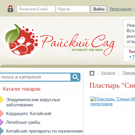
Войти
Регистрация
|
Ува
Вся
рын
отз
Те
+7
→
Каталог
→
Препа
Пластырь "Си
Каталог товаров:
Эпидемические вирусные
заболевания
Кордицепс Китайский
Лечебные грибы
Китайские препараты по назначению