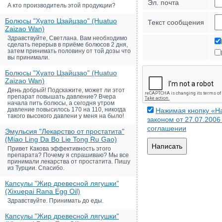
Эл. почта
А кто производитель этой продукции?
Болюсы "Хуато Цзайцзао" (Huatuo
Текст сообщения
Zaizao Wan)
Здравствуйте, Светлана. Вам необходимо
сделать перерыв в приёме болюсов 2 дня,
затем принимать половину от той дозы что
вы принимали.
Болюсы "Хуато Цзайцзао" (Huatuo
Zaizao Wan)
День добрый! Подскажите, может ли этот
препарат повышать давление? Вчера
начала пить болюсы, а сегодня утром
давление повысилось 170 на 110, никогда
Нажимая кнопку «На
такого высокого давлени у меня на было!
законом от 27.07.200
соглашении
Эмульсия "Лекарство от простатита"
(Miao Ling Da Bo Lie Tong Ru Gao)
Написать
Привет Какова эффективность этого
препарата? Почему я спрашиваю? Мы все
принимали лекарства от простатита. Пишу
из Турции. Спасибо.
Капсулы "Жир древесной лягушки"
(Xixuepai Rana Egg Oil)
Здравствуйте. Принимать до еды.
Капсулы "Жир древесной лягушки"