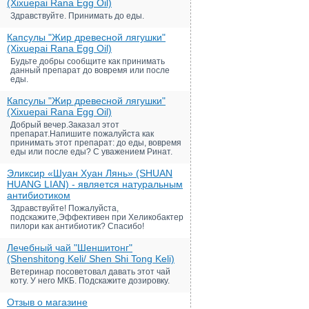
(Xixuepai Rana Egg Oil)
Здравствуйте. Принимать до еды.
Капсулы "Жир древесной лягушки"
(Xixuepai Rana Egg Oil)
Будьте добры сообщите как принимать
данный препарат до вовремя или после
еды.
Капсулы "Жир древесной лягушки"
(Xixuepai Rana Egg Oil)
Добрый вечер.Заказал этот
препарат.Напишите пожалуйста как
принимать этот препарат: до еды, вовремя
еды или после еды? С уважением Ринат.
Эликсир «Шуан Хуан Лянь» (SHUAN
HUANG LIAN) - является натуральным
антибиотиком
Здравствуйте! Пожалуйста,
подскажите,Эффективен при Хеликобактер
пилори как антибиотик? Спасибо!
Лечебный чай "Шеншитонг"
(Shenshitong Keli/ Shen Shi Tong Keli)
Ветеринар посоветовал давать этот чай
коту. У него МКБ. Подскажите дозировку.
Отзыв о магазине