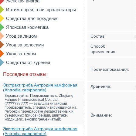
Женская виагра
Интим-спреи, гели, пролонгаторы
Средства для похудения
Японская косметика
Уход за лицом
Состав:
Уход за волосами
Способ
применения:
Уход за телом
Средства от курения
Противопоказания:
Последние отзывы:
Экстракт гриба Антродия камфорная
Хранение:
(Antrodia camphorate)
Здравствуйте. Производитель: Zhejiang
Fangge Pharmaceutical Co., Ltd.
(??????????) — ведущий китайский
производитель, специализирующийся на
глубокой переработке лекарственных и
Внимание:
съедобных грибов (рейши, шиитаке,
кордицепс, ежовик гребенчатый)
Экстракт гриба Антродия камфорная
(Antrodia camphorate)