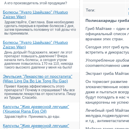
А кто производитель этой продукции?
Теги:
Болюсы "Хуато Цзайцзао" (Huatuo
Zaizao Wan)
Полисахариды гриба 
Здравствуйте, Светлана. Вам необходимо
сделать перерыв в приёме болюсов 2 дня,
Гриб Майтаке – один и
затем принимать половину от той дозы что
вы принимали.
официальный список л
врачами этих стран.
Болюсы "Хуато Цзайцзао" (Huatuo
Zaizao Wan)
Сегодня этот гриб кул
встретить и дикорасту
День добрый! Подскажите, может ли этот
препарат повышать давление? Вчера
начала пить болюсы, а сегодня утром
Употребление грибов
давление повысилось 170 на 110, никогда
соответственно имму
такого высокого давлени у меня на было!
Экстракт гриба Майта
Эмульсия "Лекарство от простатита"
(Miao Ling Da Bo Lie Tong Ru Gao)
Он тормозит развитие
Привет Какова эффективность этого
злокачественные новоо
препарата? Почему я спрашиваю? Мы все
даже и пытаться всегд
принимали лекарства от простатита. Пишу
будут попадать в нас ч
из Турции. Спасибо.
канцерогены не успеют
Капсулы "Жир древесной лягушки"
Лечебный гриб Майтаке
(Xixuepai Rana Egg Oil)
желудка,поджелудочно
Здравствуйте. Принимать до еды.
и.т.д., антиметастатич
Капсулы "Жир древесной лягушки"
Майтаке также стимули