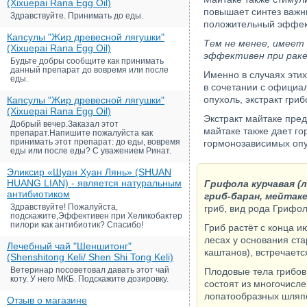
(Xixuepai Rana Egg Oil)
повышает синтез важн
Здравствуйте. Принимать до еды.
положительный эффект
Капсулы "Жир древесной лягушки"
Тем не менее, имеет
(Xixuepai Rana Egg Oil)
эффективен при раке 
Будьте добры сообщите как принимать
данный препарат до вовремя или после
Именно в случаях этих
еды.
в сочетании с официа
опухоль, экстракт гр
Капсулы "Жир древесной лягушки"
(Xixuepai Rana Egg Oil)
Экстракт майтаке пре
Добрый вечер.Заказал этот
майтаке также дает г
препарат.Напишите пожалуйста как
принимать этот препарат: до еды, вовремя
гормонозависимых опу
еды или после еды? С уважением Ринат.
Эликсир «Шуан Хуан Лянь» (SHUAN
HUANG LIAN) - является натуральным
Грифола курчавая (л
антибиотиком
гриб-баран, мейтак
Здравствуйте! Пожалуйста,
гриб, вид рода Грифол
подскажите,Эффективен при Хеликобактер
пилори как антибиотик? Спасибо!
Гриб растёт с конца 
лесах у основания ста
Лечебный чай "Шеншитонг"
каштанов), встречаетс
(Shenshitong Keli/ Shen Shi Tong Keli)
Ветеринар посоветовал давать этот чай
Плодовые тела грибов 
коту. У него МКБ. Подскажите дозировку.
состоят из многочисле
лопатообразных шляп
Отзыв о магазине