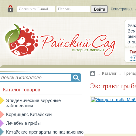
Войти
Регистрация
|
Ува
Вся
рын
отз
Те
+7
→
Каталог
→
Препа
Экстракт гриб
Каталог товаров:
Эпидемические вирусные
заболевания
Кордицепс Китайский
Лечебные грибы
Китайские препараты по назначению