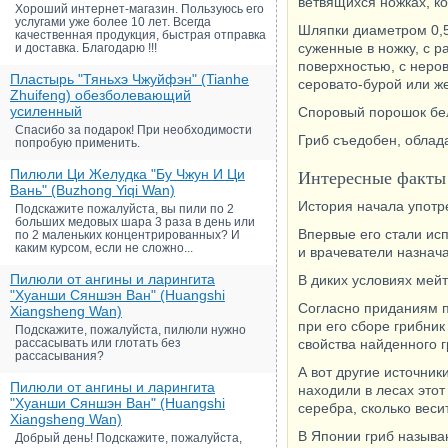
ветвящихся ножках, к
Хороший интернет-магазин. Пользуюсь его
услугами уже более 10 лет. Всегда
Шляпки диаметром 0,5
качественная продукция, быстрая отправка
суженные в ножку, с 
и доставка. Благодарю !!!
поверхностью, с неро
Пластырь "Тяньхэ Чжуйфэн" (Tianhe
серовато-бурой или же
Zhuifeng) обезболевающий
усиленный
Споровый порошок бе
Спасибо за подарок! При необходимости
Гриб съедобен, обла
попробую применить.
Пилюли Ци Желудка "Бу Чжун И Ци
Интересные факты 
Вань" (Buzhong Yiqi Wan)
История начала употре
Подскажите пожалуйста, вы пили по 2
больших медовых шара 3 раза в день или
Впервые его стали исп
по 2 маленьких концентрированных? И
каким курсом, если не сложно...
и врачеватели назнача
Пилюли от ангины и ларингита
В диких условиях мейт
"Хуанши Сяншэн Ван" (Huangshi
Согласно приданиям пр
Xiangsheng Wan)
при его сборе грибник
Подскажите, пожалуйста, пилюли нужно
рассасывать или глотать без
свойства найденного г
рассасывания?
А вот другие источник
Пилюли от ангины и ларингита
находили в лесах этот
"Хуанши Сяншэн Ван" (Huangshi
серебра, сколько веси
Xiangsheng Wan)
В Японии гриб называю
Добрый день! Подскажите, пожалуйста,