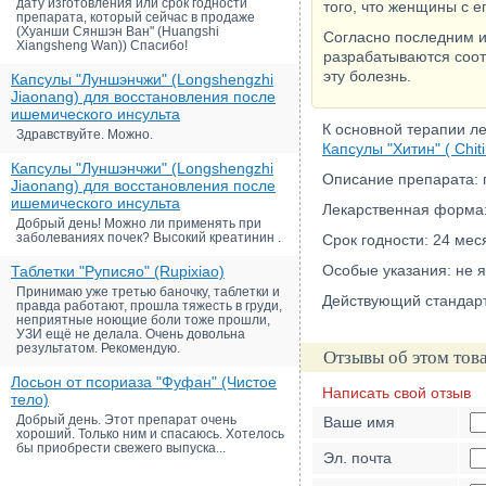
дату изготовления или срок годности
того, что женщины с 
препарата, который сейчас в продаже
(Хуанши Сяншэн Ван" (Huangshi
Согласно последним и
Xiangsheng Wan)) Спасибо!
разрабатываются соот
эту болезнь.
Капсулы "Луншэнчжи" (Longshengzhi
Jiaonang) для восстановления после
ишемического инсульта
К основной терапии л
Здравствуйте. Можно.
Капсулы "Хитин" ( Chit
Капсулы "Луншэнчжи" (Longshengzhi
Описание препарата: 
Jiaonang) для восстановления после
ишемического инсульта
Лекарственная форма:
Добрый день! Можно ли применять при
заболеваниях почек? Высокий креатинин .
Срок годности: 24 мес
Особые указания: не 
Таблетки "Руписяо" (Rupixiao)
Принимаю уже третью баночку, таблетки и
Действующий стандар
правда работают, прошла тяжесть в груди,
неприятные ноющие боли тоже прошли,
УЗИ ещё не делала. Очень довольна
результатом. Рекомендую.
Отзывы об этом тов
Лосьон от псориаза "Фуфан" (Чистое
Написать свой отзыв
тело)
Добрый день. Этот препарат очень
Ваше имя
хороший. Только ним и спасаюсь. Хотелось
бы приобрести свежего выпуска...
Эл. почта