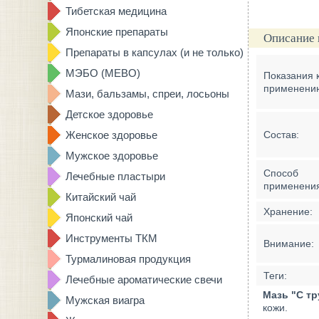
Тибетская медицина
Японские препараты
Описание 
Препараты в капсулах (и не только)
МЭБО (MEBO)
Показания 
применени
Мази, бальзамы, спреи, лосьоны
Детское здоровье
Женское здоровье
Состав:
Мужское здоровье
Способ
Лечебные пластыри
применени
Китайский чай
Хранение:
Японский чай
Инструменты ТКМ
Внимание:
Турмалиновая продукция
Теги:
Лечебные ароматические свечи
Мазь "С т
Мужская виагра
кожи.