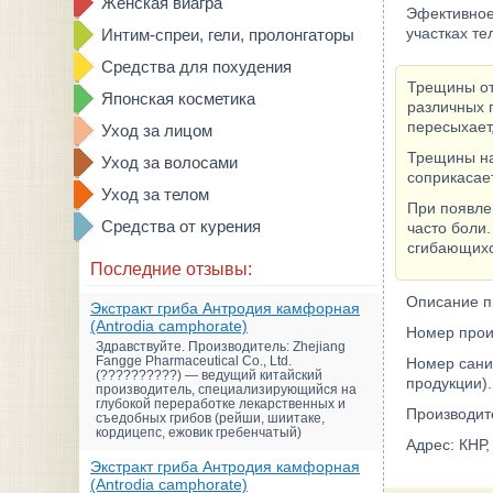
Женская виагра
Эфективное 
участках те
Интим-спреи, гели, пролонгаторы
Средства для похудения
Трещины от
Японская косметика
различных 
пересыхает,
Уход за лицом
Трещины на
Уход за волосами
соприкасае
Уход за телом
При появлен
Средства от курения
часто боли
сгибающихся
Последние отзывы:
Описание п
Экстракт гриба Антродия камфорная
(Antrodia camphorate)
Номер прои
Здравствуйте. Производитель: Zhejiang
Fangge Pharmaceutical Co., Ltd.
Номер сани
(??????????) — ведущий китайский
продукции).
производитель, специализирующийся на
глубокой переработке лекарственных и
Производит
съедобных грибов (рейши, шиитаке,
кордицепс, ежовик гребенчатый)
Адрес: КНР,
Экстракт гриба Антродия камфорная
(Antrodia camphorate)