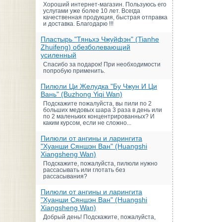
Хороший интернет-магазин. Пользуюсь его
услугами уже более 10 лет. Всегда
качественная продукция, быстрая отправка
и доставка. Благодарю !!!
Пластырь "Тяньхэ Чжуйфэн" (Tianhe
Zhuifeng) обезболевающий
усиленный
Спасибо за подарок! При необходимости
попробую применить.
Пилюли Ци Желудка "Бу Чжун И Ци
Вань" (Buzhong Yiqi Wan)
Подскажите пожалуйста, вы пили по 2
больших медовых шара 3 раза в день или
по 2 маленьких концентрированных? И
каким курсом, если не сложно...
Пилюли от ангины и ларингита
"Хуанши Сяншэн Ван" (Huangshi
Xiangsheng Wan)
Подскажите, пожалуйста, пилюли нужно
рассасывать или глотать без
рассасывания?
Пилюли от ангины и ларингита
"Хуанши Сяншэн Ван" (Huangshi
Xiangsheng Wan)
Добрый день! Подскажите, пожалуйста,