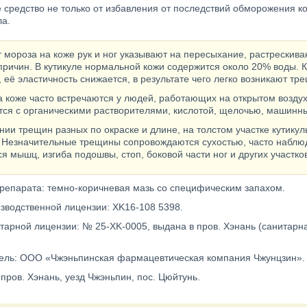
средство не только от избавления от последствий обморожения ко
ла.
 мороза на коже рук и ног указывают на пересыхание, растрескива
причин. В кутикуле нормальной кожи содержится около 20% воды. 
 её эластичность снижается, в результате чего легко возникают тр
 коже часто встречаются у людей, работающих на открытом воздухе
тся с органическими растворителями, кислотой, щелочью, машинн
ии трещин разных по окраске и длине, на толстом участке кутикул
. Незначительные трещины сопровождаются сухостью, часто наблю
 мышц, изгиба подошвы, стоп, боковой части ног и других участков
репарата: темно-коричневая мазь со специфическим запахом.
зводственной лицензии: XK16-108 5398.
тарной лицензии: № 25-XK-0005, выдана в пров. Хэнань (санитарн
ель: ООО «Чжэньпинская фармацевтическая компания Чжунцзин».
 пров. Хэнань, уезд Чжэньпин, пос. Цюйтунь.