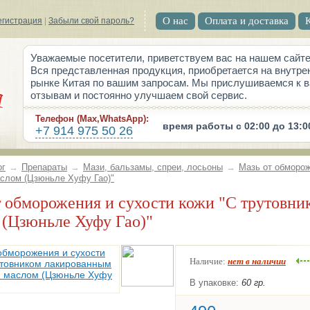
О нас
Оплата и доставка
егистрация
|
Забыли свой пароль?
Уважаемые посетители, приветствуем вас на нашем сайте
Вся представленная продукция, приобретается на внутре
рынке Китая по вашим запросам. Мы прислушиваемся к 
отзывам и постоянно улучшаем свой сервис.
Телефон (Max,WhatsApp):
время работы с 02:00 до 13:0
+7 914 975 50 26
ог
→
Препараты
→
Мази, бальзамы, спреи, лосьоны
→
Мазь от обморож
слом (Цзюньле Хуфу Гао)"
 (Цзюньле Хуфу Гао)"
Наличие:
нет в наличии
В упаковке:
60 гр.