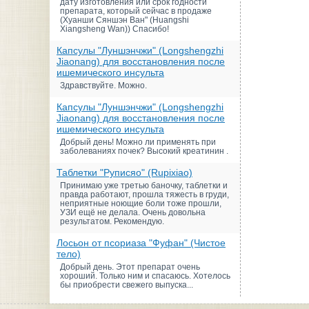
дату изготовления или срок годности
препарата, который сейчас в продаже
(Хуанши Сяншэн Ван" (Huangshi
Xiangsheng Wan)) Спасибо!
Капсулы "Луншэнчжи" (Longshengzhi
Jiaonang) для восстановления после
ишемического инсульта
Здравствуйте. Можно.
Капсулы "Луншэнчжи" (Longshengzhi
Jiaonang) для восстановления после
ишемического инсульта
Добрый день! Можно ли применять при
заболеваниях почек? Высокий креатинин .
Таблетки "Руписяо" (Rupixiao)
Принимаю уже третью баночку, таблетки и
правда работают, прошла тяжесть в груди,
неприятные ноющие боли тоже прошли,
УЗИ ещё не делала. Очень довольна
результатом. Рекомендую.
Лосьон от псориаза "Фуфан" (Чистое
тело)
Добрый день. Этот препарат очень
хороший. Только ним и спасаюсь. Хотелось
бы приобрести свежего выпуска...