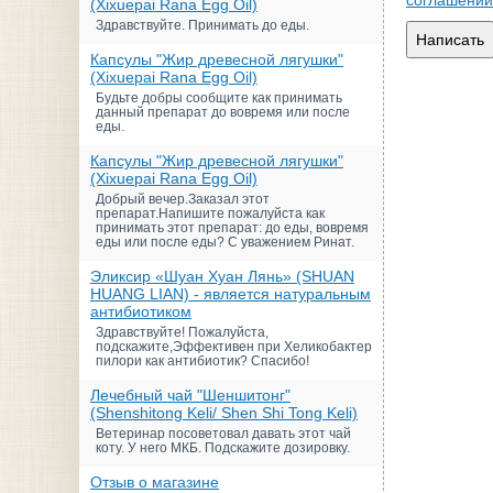
соглашении
(Xixuepai Rana Egg Oil)
Здравствуйте. Принимать до еды.
Написать
Капсулы "Жир древесной лягушки"
(Xixuepai Rana Egg Oil)
Будьте добры сообщите как принимать
данный препарат до вовремя или после
еды.
Капсулы "Жир древесной лягушки"
(Xixuepai Rana Egg Oil)
Добрый вечер.Заказал этот
препарат.Напишите пожалуйста как
принимать этот препарат: до еды, вовремя
еды или после еды? С уважением Ринат.
Эликсир «Шуан Хуан Лянь» (SHUAN
HUANG LIAN) - является натуральным
антибиотиком
Здравствуйте! Пожалуйста,
подскажите,Эффективен при Хеликобактер
пилори как антибиотик? Спасибо!
Лечебный чай "Шеншитонг"
(Shenshitong Keli/ Shen Shi Tong Keli)
Ветеринар посоветовал давать этот чай
коту. У него МКБ. Подскажите дозировку.
Отзыв о магазине