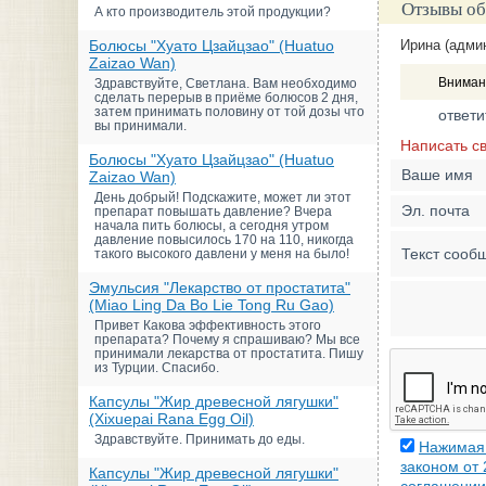
Отзывы об
А кто производитель этой продукции?
Болюсы "Хуато Цзайцзао" (Huatuo
Ирина (адми
Zaizao Wan)
Внимани
Здравствуйте, Светлана. Вам необходимо
сделать перерыв в приёме болюсов 2 дня,
затем принимать половину от той дозы что
ответи
вы принимали.
Написать с
Болюсы "Хуато Цзайцзао" (Huatuo
Ваше имя
Zaizao Wan)
День добрый! Подскажите, может ли этот
Эл. почта
препарат повышать давление? Вчера
начала пить болюсы, а сегодня утром
давление повысилось 170 на 110, никогда
Текст сооб
такого высокого давлени у меня на было!
Эмульсия "Лекарство от простатита"
(Miao Ling Da Bo Lie Tong Ru Gao)
Привет Какова эффективность этого
препарата? Почему я спрашиваю? Мы все
принимали лекарства от простатита. Пишу
из Турции. Спасибо.
Капсулы "Жир древесной лягушки"
(Xixuepai Rana Egg Oil)
Здравствуйте. Принимать до еды.
Нажимая 
законом от
Капсулы "Жир древесной лягушки"