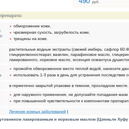
490
руб.
препарата:
обморожение кожи,
к
чрезмерная сухость, загрубелость кожи,
ю:
трещины на коже.
растительные водные экстракты (свежий имбирь: сафлор 60:4
глицерилмоностеарат, вазелин, парафиновое масло, глицерин
лакированного, норковое масло, эссенция османтуса душистог
промойте обмороженное место теплой водой, нанесите данн
использовать 1-3 раза в день для устранения последствие
я:
в герметично закрытой упаковке в темном, прохладном месте.
для наружного применения, не допускайте попадания мази в
при повышенной чувствительности к компонентам препарата
Лечение кожных заболеваний
|
рутовником лакированным и норковым маслом (Цзюньле Хуфу 