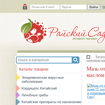
Войти
Р
→
Катал
норковым ма
Мазь от обморожения и сухости кожи "С трутовником лакированным и норковым
Каталог товаров:
маслом
Эпидемические вирусные
заболевания
Кордицепс Китайский
Лечебные грибы
Китайские препараты по назначению