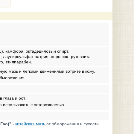
0), камфора, октадециловый спирт,
, лаулирсульфат натрия, порошок трутовника
о, этилпарабен.
ую мазь и легкими движениями вотрите в кожу,
 обморожения.
 глаза и рот,
 использовать с осторожностью.
Гао)"
-
китайская мазь
от обморожения и сухости