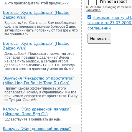
А кто производитель этой продукции?
Болюсы "Хуато Цзайцзао" (Huatuo
Zaizao Wan)
Нажимая кнопку «На
законом от 27.07.200
Здравствуйте, Светлана. Вам необходимо
сделать перерыв в приёме болюсов 2 дня,
соглашении
затем принимать половину от той дозы что
вы принимали.
Написать
Болюсы "Хуато Цзайцзао" (Huatuo
Zaizao Wan)
День добрый! Подскажите, может ли этот
препарат повышать давление? Вчера
начала пить болюсы, а сегодня утром
давление повысилось 170 на 110, никогда
такого высокого давлени у меня на было!
Эмульсия "Лекарство от простатита"
(Miao Ling Da Bo Lie Tong Ru Gao)
Привет Какова эффективность этого
препарата? Почему я спрашиваю? Мы все
принимали лекарства от простатита. Пишу
из Турции. Спасибо.
Капсулы "Жир древесной лягушки"
(Xixuepai Rana Egg Oil)
Здравствуйте. Принимать до еды.
Капсулы "Жир древесной лягушки"