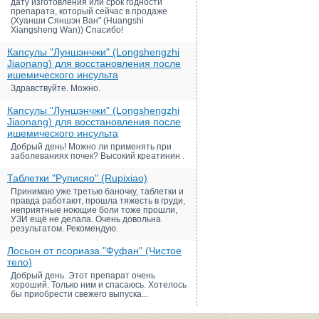
дату изготовления или срок годности
препарата, который сейчас в продаже
(Хуанши Сяншэн Ван" (Huangshi
Xiangsheng Wan)) Спасибо!
Капсулы "Луншэнчжи" (Longshengzhi
Jiaonang) для восстановления после
ишемического инсульта
Здравствуйте. Можно.
Капсулы "Луншэнчжи" (Longshengzhi
Jiaonang) для восстановления после
ишемического инсульта
Добрый день! Можно ли применять при
заболеваниях почек? Высокий креатинин .
Таблетки "Руписяо" (Rupixiao)
Принимаю уже третью баночку, таблетки и
правда работают, прошла тяжесть в груди,
неприятные ноющие боли тоже прошли,
УЗИ ещё не делала. Очень довольна
результатом. Рекомендую.
Лосьон от псориаза "Фуфан" (Чистое
тело)
Добрый день. Этот препарат очень
хороший. Только ним и спасаюсь. Хотелось
бы приобрести свежего выпуска...