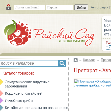
Войти
Регистрация
|
Ува
Вся
рын
отз
Те
+7
→
Каталог
→
Препа
Препарат «Ху
Каталог товаров:
Эпидемические вирусные
заболевания
Кордицепс Китайский
Лечебные грибы
Китайские препараты по назначению