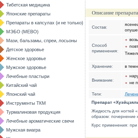
Тибетская медицина
Описание препарата
Японские препараты
Препараты в капсулах (и не только)
ясене
Состав:
опуше
МЭБО (MEBO)
возь
Мази, бальзамы, спреи, лосьоны
Способ
пов
Детское здоровье
применения:
Тяжел
Женское здоровье
Хранение:
в тем
Мужское здоровье
нар
Лечебные пластыри
Внимание:
не п
Китайский чай
Японский чай
Теги:
Лечен
Препарат «Хуэйцзял
Инструменты ТКМ
Жидкость для ногтей 
Турмалиновая продукция
образом: почернение н
Лечебные ароматические свечи
Курс применения: при
Мужская виагра