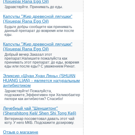
(Xixuepai Rana Egg Oil)
Здравствуйте. Принимать до еды.
Капсулы "Жир древесной лягушки"
(Xixuepai Rana Egg Oil)
Будьте добры сообщите как принимать
данный препарат до вовремя или после
еды.
Капсулы "Жир древесной лягушки"
(Xixuepai Rana Egg Oil)
Добрый вечер.Заказал этот
препарат.Напишите пожалуйста как
принимать этот препарат: до еды, вовремя
еды или после еды? С уважением Ринат.
Эликсир «Шуан Хуан Лянь» (SHUAN
HUANG LIAN) - является натуральным
антибиотиком
Здравствуйте! Пожалуйста,
подскажите,Эффективен при Хеликобактер
пилори как антибиотик? Спасибо!
Лечебный чай "Шеншитонг"
(Shenshitong Keli/ Shen Shi Tong Keli)
Ветеринар посоветовал давать этот чай
коту. У него МКБ. Подскажите дозировку.
Отзыв о магазине