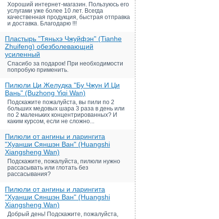
Хороший интернет-магазин. Пользуюсь его
услугами уже более 10 лет. Всегда
качественная продукция, быстрая отправка
и доставка. Благодарю !!!
Пластырь "Тяньхэ Чжуйфэн" (Tianhe
Zhuifeng) обезболевающий
усиленный
Спасибо за подарок! При необходимости
попробую применить.
Пилюли Ци Желудка "Бу Чжун И Ци
Вань" (Buzhong Yiqi Wan)
Подскажите пожалуйста, вы пили по 2
больших медовых шара 3 раза в день или
по 2 маленьких концентрированных? И
каким курсом, если не сложно...
Пилюли от ангины и ларингита
"Хуанши Сяншэн Ван" (Huangshi
Xiangsheng Wan)
Подскажите, пожалуйста, пилюли нужно
рассасывать или глотать без
рассасывания?
Пилюли от ангины и ларингита
"Хуанши Сяншэн Ван" (Huangshi
Xiangsheng Wan)
Добрый день! Подскажите, пожалуйста,