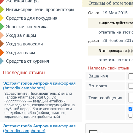
Женская виагра
Отзывы об этом тов
Интим-спреи, гели, пролонгаторы
19 Мая 2015
Ольга
Средства для похудения
Жидкость действите
Японская косметика
ответить на этот 
Уход за лицом
28 Ноября 201
дарья
Уход за волосами
Этот препарат эффек
Уход за телом
ответить на этот 
Средства от курения
Написать свой отзыв
Последние отзывы:
Ваше имя
Экстракт гриба Антродия камфорная
Эл. почта
(Antrodia camphorate)
Здравствуйте. Производитель: Zhejiang
Fangge Pharmaceutical Co., Ltd.
Текст сообщения
(??????????) — ведущий китайский
производитель, специализирующийся на
глубокой переработке лекарственных и
съедобных грибов (рейши, шиитаке,
кордицепс, ежовик гребенчатый)
Экстракт гриба Антродия камфорная
(Antrodia camphorate)