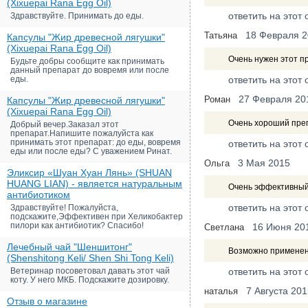
(Xixuepai Rana Egg Oil)
ответить на этот 
Здравствуйте. Принимать до еды.
18 Февраля 
Татьяна
Капсулы "Жир древесной лягушки"
(Xixuepai Rana Egg Oil)
Очень нужен этот пр
Будьте добры сообщите как принимать
данный препарат до вовремя или после
еды.
ответить на этот 
27 Февраля 20
Роман
Капсулы "Жир древесной лягушки"
(Xixuepai Rana Egg Oil)
Очень хороший препа
Добрый вечер.Заказал этот
препарат.Напишите пожалуйста как
принимать этот препарат: до еды, вовремя
ответить на этот 
еды или после еды? С уважением Ринат.
3 Мая 2015
Ольга
Эликсир «Шуан Хуан Лянь» (SHUAN
HUANG LIAN) - является натуральным
Очень эффективный 
антибиотиком
ответить на этот 
Здравствуйте! Пожалуйста,
подскажите,Эффективен при Хеликобактер
пилори как антибиотик? Спасибо!
16 Июня 20
Светлана
Лечебный чай "Шеншитонг"
Возможно применени
(Shenshitong Keli/ Shen Shi Tong Keli)
Ветеринар посоветовал давать этот чай
ответить на этот 
коту. У него МКБ. Подскажите дозировку.
7 Августа 20
наталья
Отзыв о магазине