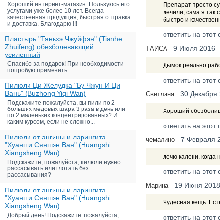
Хороший интернет-магазин. Пользуюсь его
Препарат просто су
услугами уже более 10 лет. Всегда
лечили, сама я так 
качественная продукция, быстрая отправка
быстро и качествен
и доставка. Благодарю !!!
ответить на этот 
Пластырь "Тяньхэ Чжуйфэн" (Tianhe
Zhuifeng) обезболевающий
9 Июля 2016
ТАИСА
усиленный
Спасибо за подарок! При необходимости
Дымок реально рабо
попробую применить.
ответить на этот 
Пилюли Ци Желудка "Бу Чжун И Ци
Вань" (Buzhong Yiqi Wan)
30 Декабря
Светлана
Подскажите пожалуйста, вы пили по 2
больших медовых шара 3 раза в день или
Хороший обезболив
по 2 маленьких концентрированных? И
каким курсом, если не сложно...
ответить на этот 
Пилюли от ангины и ларингита
7 Февраля 
чемалино
"Хуанши Сяншэн Ван" (Huangshi
Xiangsheng Wan)
лечю калени. когда 
Подскажите, пожалуйста, пилюли нужно
рассасывать или глотать без
ответить на этот 
рассасывания?
19 Июня 2018
Марина
Пилюли от ангины и ларингита
"Хуанши Сяншэн Ван" (Huangshi
Чудесная вещь. Есть
Xiangsheng Wan)
Добрый день! Подскажите, пожалуйста,
ответить на этот 