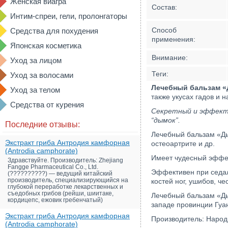
Женская виагра
Состав:
Интим-спреи, гели, пролонгаторы
Способ
Средства для похудения
применения:
Японская косметика
Внимание:
Уход за лицом
Теги:
Уход за волосами
Лечебный бальзам «
Уход за телом
также укусах гадов и 
Средства от курения
Секретный и эффекти
“дымок”.
Последние отзывы:
Лечебный бальзам «Ды
Экстракт гриба Антродия камфорная
остеоартрите и др.
(Antrodia camphorate)
Имеет чудесный эффект
Здравствуйте. Производитель: Zhejiang
Fangge Pharmaceutical Co., Ltd.
Эффективен при седал
(??????????) — ведущий китайский
производитель, специализирующийся на
костей ног, ушибов, ч
глубокой переработке лекарственных и
съедобных грибов (рейши, шиитаке,
Лечебный бальзам «Ды
кордицепс, ежовик гребенчатый)
западе провинции Гуа
Экстракт гриба Антродия камфорная
Производитель: Народн
(Antrodia camphorate)