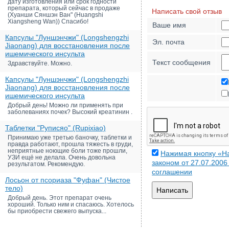
дату изготовления или срок годности
препарата, который сейчас в продаже
Написать свой отзыв
(Хуанши Сяншэн Ван" (Huangshi
Xiangsheng Wan)) Спасибо!
Ваше имя
Капсулы "Луншэнчжи" (Longshengzhi
Эл. почта
Jiaonang) для восстановления после
ишемического инсульта
Текст сообщения
Здравствуйте. Можно.
Капсулы "Луншэнчжи" (Longshengzhi
Jiaonang) для восстановления после
ишемического инсульта
Добрый день! Можно ли применять при
заболеваниях почек? Высокий креатинин .
Таблетки "Руписяо" (Rupixiao)
Принимаю уже третью баночку, таблетки и
правда работают, прошла тяжесть в груди,
неприятные ноющие боли тоже прошли,
Нажимая кнопку «На
УЗИ ещё не делала. Очень довольна
законом от 27.07.200
результатом. Рекомендую.
соглашении
Лосьон от псориаза "Фуфан" (Чистое
тело)
Написать
Добрый день. Этот препарат очень
хороший. Только ним и спасаюсь. Хотелось
бы приобрести свежего выпуска...