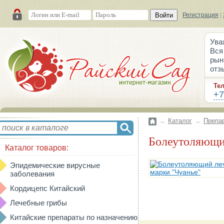
Войти
Регистрация
|
Ува
Вся
рын
отз
Те
+7
→
Каталог
→
Препа
Болеутоляющ
Каталог товаров:
Эпидемические вирусные
заболевания
Кордицепс Китайский
Лечебные грибы
Китайские препараты по назначению