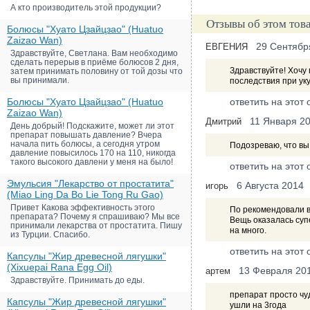
А кто производитель этой продукции?
Отзывы об этом тов
Болюсы "Хуато Цзайцзао" (Huatuo
Zaizao Wan)
29 Сентябр
ЕВГЕНИЯ
Здравствуйте, Светлана. Вам необходимо
сделать перерыв в приёме болюсов 2 дня,
Здравствуйте! Хочу 
затем принимать половину от той дозы что
вы принимали.
последствия при ук
Болюсы "Хуато Цзайцзао" (Huatuo
ответить на этот 
Zaizao Wan)
11 Января 2
Дмитрий
День добрый! Подскажите, может ли этот
препарат повышать давление? Вчера
начала пить болюсы, а сегодня утром
Подозреваю, что вы
давление повысилось 170 на 110, никогда
такого высокого давлени у меня на было!
ответить на этот 
Эмульсия "Лекарство от простатита"
6 Августа 2014
игорь
(Miao Ling Da Bo Lie Tong Ru Gao)
Привет Какова эффективность этого
По рекомендовали в
препарата? Почему я спрашиваю? Мы все
Вещь оказалась суп
принимали лекарства от простатита. Пишу
на много.
из Турции. Спасибо.
ответить на этот 
Капсулы "Жир древесной лягушки"
(Xixuepai Rana Egg Oil)
13 Февраля 20
артем
Здравствуйте. Принимать до еды.
препарат просто чу
Капсулы "Жир древесной лягушки"
ушли на 3года