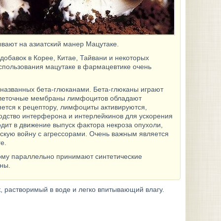
вают на азиатский манер Мацутаке.
добавок в Корее, Китае, Тайвани и некоторых
использования мацутаке в фармацевтике очень
названных бета-глюканами. Бета-глюканы играют
 Клеточные мембраны лимфоцитов обладают
ется к рецептору, лимфоциты активируются,
одство интерферона и интерлейкинов для ускорения
одит в движение выпуск фактора некроза опухоли,
скую войну с агрессорами. Очень важным является
е.
ому параллельно принимают синтетические
ны.
, растворимый в воде и легко впитывающий влагу.