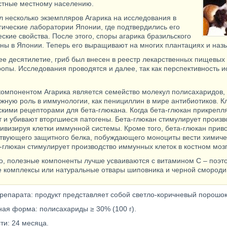
естные местному населению.
л несколько экземпляров Агарика на исследования в
ические лаборатории Японии, где подтвердились его
ские свойства. После этого, споры агарика бразильского
ны в Японии. Теперь его выращивают на многих плантациях и назы
ее десятилетие, гриб был внесен в реестр лекарственных пищевых 
ропы. Исследования проводятся и далее, так как перспективность 
омпонентом Агарика является семейство молекул полисахаридов, 
ажную роль в иммунологии, как пенициллин в мире антибиотиков.
кими рецепторами для бета-глюкана. Когда бета-глюкан прикрепля
 и убивают вторгшиеся патогены. Бета-глюкан стимулирует произв
тивизируя клетки иммунной системы. Кроме того, бета-глюкан прив
твующего защитного белка, побуждающего моноциты вести химиче
а-глюкан стимулирует производство иммунных клеток в костном мозг
о, полезные компоненты лучше усваиваются с витамином С – поэт
 комплексы или натуральные отвары шиповника и черной смороди
репарата: продукт представляет собой светло-коричневый порошок
ная форма: полисахариды ≥ 30% (100 г).
ти: 24 месяца.