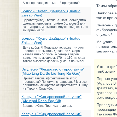
А кто производитель этой продукции?
Таким обра
Болюсы "Хуато Цзайцзао" (Huatuo
Наиболее эф
Zaizao Wan)
также при с
Здравствуйте, Светлана. Вам необходимо
сделать перерыв в приёме болюсов 2 дня,
Лечебный г
затем принимать половину от той дозы что
фиброадено
вы принимали.
опухолей.
Болюсы "Хуато Цзайцзао" (Huatuo
Мацутакэ – 
Zaizao Wan)
нежелательн
День добрый! Подскажите, может ли этот
препарат повышать давление? Вчера
меланина, 
начала пить болюсы, а сегодня утром
давление повысилось 170 на 110, никогда
такого высокого давлени у меня на было!
У этого гри
Эмульсия "Лекарство от простатита"
гриб жизни 
(Miao Ling Da Bo Lie Tong Ru Gao)
Привет Какова эффективность этого
Первые упо
препарата? Почему я спрашиваю? Мы все
(Agaricus B
принимали лекарства от простатита. Пишу
трактатах,
из Турции. Спасибо.
датированн
Капсулы "Жир древесной лягушки"
рекомендов
(Xixuepai Rana Egg Oil)
Природным 
Здравствуйте. Принимать до еды.
провинцию 
Капсулы "Жир древесной лягушки"
Такаточи Ф