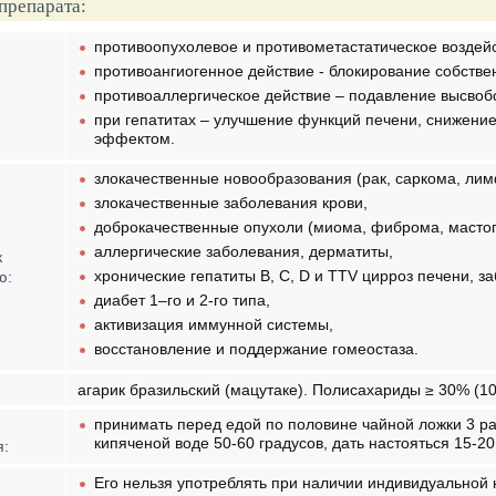
препарата:
про­тивоопухолевое и противометастатическое воздей
противоангиогенное действие - блоки­рование собств
противоаллергическое действие – подавление высвобо
при гепатитах – улучшение функций печени, снижение
эффектом.
злокачественные новообразова­ния (рак, саркома, ли
злокачественные заболевания крови,
доброкачественные опухоли (миома, фиброма, мастопа
аллергические заболевания, дерматиты,
к
хронические гепатиты В, С, D и TTV цирроз печени, 
ю:
диабет 1–го и 2-го типа,
активизация иммунной системы,
восстановление и поддержание гомеостаза.
агарик бразильский (мацутаке). Полисахариды ≥ 30% (100
принимать перед едой по половине чайной ложки 3 ра
кипяченой воде 50-60 градусов, дать настояться 15-20
я:
Его нельзя употреблять при наличии индивидуальной 