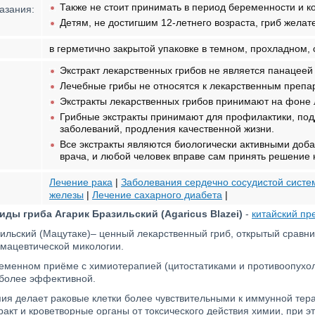
Также не стоит принимать в период беременности и 
азания:
Детям, не достигшим 12-летнего возраста, гриб желат
в герметично закрытой упаковке в темном, прохладном, 
Экстракт лекарственных грибов не является панацеей 
Лечебные грибы не относятся к лекарственным препа
Экстракты лекарственных грибов принимают на фоне 
Грибные экстракты принимают для профилактики, под
заболеваний, продления качественной жизни.
Все экстракты являются биологически активными доб
врача, и любой человек вправе сам принять решение 
Лечение рака
|
Заболевания сердечно сосудистой сист
железы
|
Лечение сахарного диабета
|
ды гриба Агарик Бразильский (Agaricus Blazei)
-
китайский пр
ильский (Мацутаке)– ценный лекарственный гриб, открытый сравни
рмацевтической микологии.
еменном приёме с химиотерапией (цитостатиками и противоопухо
 более эффективной.
ия делает раковые клетки более чувствительными к иммунной тер
акт и кроветворные органы от токсического действия химии, при э