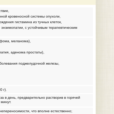
ствие,
енной кровеносной системы опухоли,
жде­ния гистамина из тучных клеток,
 энзимопатии, с устойчивым терапевтическим
мфома, меланома),
­тия, аденома простаты),
заболевания поджелудочной железы,
 г).
за в день, предварительно растворив в горячей
 минут.
непереносимости, что вполне естественно;