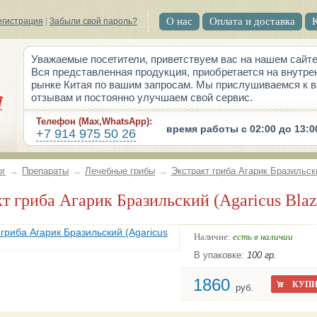
О нас
Оплата и доставка
егистрация
|
Забыли свой пароль?
Уважаемые посетители, приветствуем вас на нашем сайте
Вся представленная продукция, приобретается на внутре
рынке Китая по вашим запросам. Мы прислушиваемся к 
отзывам и постоянно улучшаем свой сервис.
Телефон (Max,WhatsApp):
время работы с 02:00 до 13:0
+7 914 975 50 26
ог
→
Препараты
→
Лечебные грибы
→
Экстракт гриба Агарик Бразильски
акт гриба Агарик Бразильский (Agaricus Blaz
Наличие:
есть в наличии
В упаковке:
100 гр.
1860
КУПИ
руб.