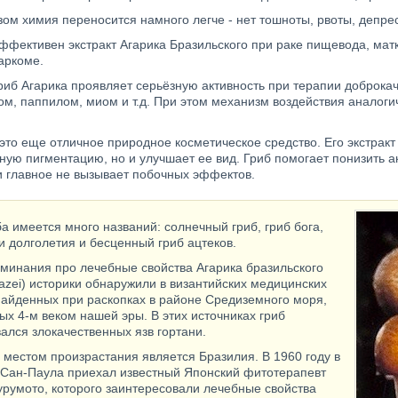
зом химия переносится намного легче - нет тошноты, рвоты, депре
фективен экстракт Агарика Бразильского при раке пищевода, матки
аркоме.
риб Агарика проявляет серьёзную активность при терапии доброка
м, паппилом, миом и т.д. При этом механизм воздействия аналоги
это еще отличное природное косметическое средство. Его экстракт 
ую пигментацию, но и улучшает ее вид. Гриб помогает понизить ак
и главное не вызывает побочных эффектов.
ба имеется много названий: солнечный гриб, гриб бога,
и долголетия и бесценный гриб ацтеков.
минания про лечебные свойства Агарика бразильского
lazei) историки обнаружили в византийских медицинских
 найденных при раскопках в районе Средиземного моря,
ых 4-м веком нашей эры. В этих источниках гриб
ался злокачественных язв гортани.
местом произрастания является Бразилия. В 1960 году в
Сан-Паула приехал известный Японский фитотерапевт
урумото, которого заинтересовали лечебные свойства