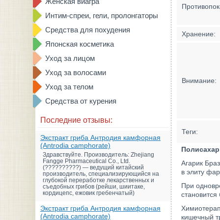
Женская виагра
Противопок
Интим-спреи, гели, пролонгаторы
Средства для похудения
Хранение:
Японская косметика
Уход за лицом
Уход за волосами
Внимание:
Уход за телом
Средства от курения
Последние отзывы:
Теги:
Экстракт гриба Антродия камфорная
(Antrodia camphorate)
Полисахари
Здравствуйте. Производитель: Zhejiang
Fangge Pharmaceutical Co., Ltd.
Агарик Браз
(??????????) — ведущий китайский
в элиту фа
производитель, специализирующийся на
глубокой переработке лекарственных и
При одновр
съедобных грибов (рейши, шиитаке,
кордицепс, ежовик гребенчатый)
становится
Экстракт гриба Антродия камфорная
Химиотерап
(Antrodia camphorate)
кишечный тр