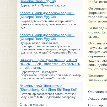
(Xixuepai Rana Egg Oil)
гриба, изв
Здравствуйте. Принимать до еды.
Он отправи
фармаколог
Капсулы "Жир древесной лягушки"
(Xixuepai Rana Egg Oil)
терапевтиче
были высея
Будьте добры сообщите как принимать
данный препарат до вовремя или после
еды.
За последн
странах Ев
Капсулы "Жир древесной лягушки"
высока.
(Xixuepai Rana Egg Oil)
Основным к
Добрый вечер.Заказал этот
препарат.Напишите пожалуйста как
такую же в
принимать этот препарат: до еды, вовремя
специфичес
еды или после еды? С уважением Ринат.
определяют
Эликсир «Шуан Хуан Лянь» (SHUAN
защиты, ак
HUANG LIAN) - является натуральным
сильнодейс
антибиотиком
то, что бет
Здравствуйте! Пожалуйста,
подскажите,Эффективен при Хеликобактер
Установлен
пилори как антибиотик? Спасибо!
витаминные
Лечебный чай "Шеншитонг"
(Shenshitong Keli/ Shen Shi Tong Keli)
Описание п
Ветеринар посоветовал давать этот чай
коту. У него МКБ. Подскажите дозировку.
Лекарствен
Отзыв о магазине
Срок годнос