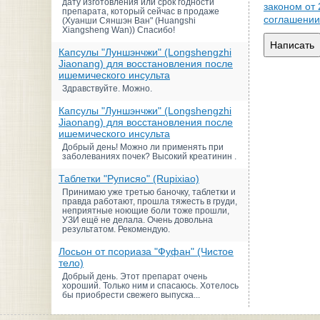
дату изготовления или срок годности
законом от
препарата, который сейчас в продаже
соглашении
(Хуанши Сяншэн Ван" (Huangshi
Xiangsheng Wan)) Спасибо!
Написать
Капсулы "Луншэнчжи" (Longshengzhi
Jiaonang) для восстановления после
ишемического инсульта
Здравствуйте. Можно.
Капсулы "Луншэнчжи" (Longshengzhi
Jiaonang) для восстановления после
ишемического инсульта
Добрый день! Можно ли применять при
заболеваниях почек? Высокий креатинин .
Таблетки "Руписяо" (Rupixiao)
Принимаю уже третью баночку, таблетки и
правда работают, прошла тяжесть в груди,
неприятные ноющие боли тоже прошли,
УЗИ ещё не делала. Очень довольна
результатом. Рекомендую.
Лосьон от псориаза "Фуфан" (Чистое
тело)
Добрый день. Этот препарат очень
хороший. Только ним и спасаюсь. Хотелось
бы приобрести свежего выпуска...