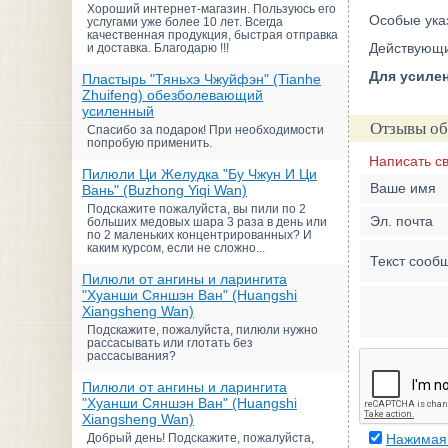
Хороший интернет-магазин. Пользуюсь его
Особые ука
услугами уже более 10 лет. Всегда
качественная продукция, быстрая отправка
Действующи
и доставка. Благодарю !!!
Для усиле
Пластырь "Тяньхэ Чжуйфэн" (Tianhe
Zhuifeng) обезболевающий
усиленный
Отзывы об
Спасибо за подарок! При необходимости
попробую применить.
Написать с
Пилюли Ци Желудка "Бу Чжун И Ци
Ваше имя
Вань" (Buzhong Yiqi Wan)
Подскажите пожалуйста, вы пили по 2
Эл. почта
больших медовых шара 3 раза в день или
по 2 маленьких концентрированных? И
каким курсом, если не сложно...
Текст сооб
Пилюли от ангины и ларингита
"Хуанши Сяншэн Ван" (Huangshi
Xiangsheng Wan)
Подскажите, пожалуйста, пилюли нужно
рассасывать или глотать без
рассасывания?
Пилюли от ангины и ларингита
"Хуанши Сяншэн Ван" (Huangshi
Xiangsheng Wan)
Добрый день! Подскажите, пожалуйста,
Нажимая 