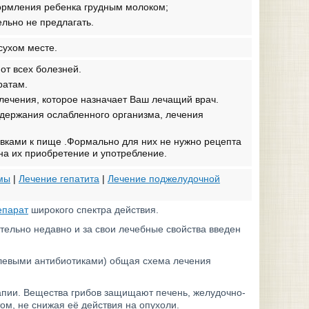
кормления ребенка грудным молоком;
ельно не предлагать.
сухом месте.
от всех болезней.
ратам.
лечения, которое назначает Ваш лечащий врач.
держания ослабленного организма, лечения
авками к пище .Формально для них не нужно рецепта
на их приобретение и употребление.
емы
|
Лечение гепатита
|
Лечение поджелудочной
епарат
широкого спектра действия.
тельно недавно и за свои лечебные свойства введен
левыми антибиотиками) общая схема лечения
апии. Вещества грибов защищают печень, желудочно-
том, не снижая её действия на опухоли.