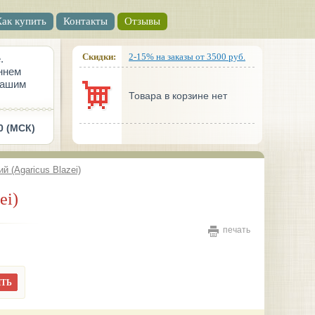
Как купить
Контакты
Отзывы
Скидки:
2-15% на заказы от 3500 руб.
.
ннем
вашим
Товара в корзине нет
0 (МСК)
й (Agaricus Blazei)
ei)
печать
ТЬ