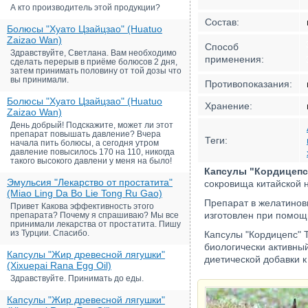
А кто производитель этой продукции?
Состав:
Болюсы "Хуато Цзайцзао" (Huatuo
Zaizao Wan)
Способ
Здравствуйте, Светлана. Вам необходимо
применения:
сделать перерыв в приёме болюсов 2 дня,
затем принимать половину от той дозы что
вы принимали.
Противопоказания:
Болюсы "Хуато Цзайцзао" (Huatuo
Хранение:
Zaizao Wan)
День добрый! Подскажите, может ли этот
препарат повышать давление? Вчера
Теги:
начала пить болюсы, а сегодня утром
давление повысилось 170 на 110, никогда
такого высокого давлени у меня на было!
Капсулы "Кордицепс"
Эмульсия "Лекарство от простатита"
сокровища китайской н
(Miao Ling Da Bo Lie Tong Ru Gao)
Препарат в желатинов
Привет Какова эффективность этого
изготовлен при помощ
препарата? Почему я спрашиваю? Мы все
принимали лекарства от простатита. Пишу
из Турции. Спасибо.
Капсулы "Кордицепс" 
биологически активны
Капсулы "Жир древесной лягушки"
диетической добавки 
(Xixuepai Rana Egg Oil)
Здравствуйте. Принимать до еды.
Капсулы "Жир древесной лягушки"