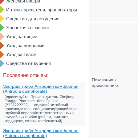
Женская виагра
Интим-спреи, гели, пролонгаторы
Средства для похудения
Японская косметика
Уход за лицом
Уход за волосами
Уход за телом
Средства от курения
Последние отзывы:
Показания к
применению:
Экстракт гриба Антродия камфорная
(Antrodia camphorate)
Здравствуйте. Производитель: Zhejiang
Fangge Pharmaceutical Co., Ltd.
(??????????) — ведущий китайский
производитель, специализирующийся на
глубокой переработке лекарственных и
съедобных грибов (рейши, шиитаке,
кордицепс, ежовик гребенчатый)
Экстракт гриба Антродия камфорная
(Antrodia camphorate)