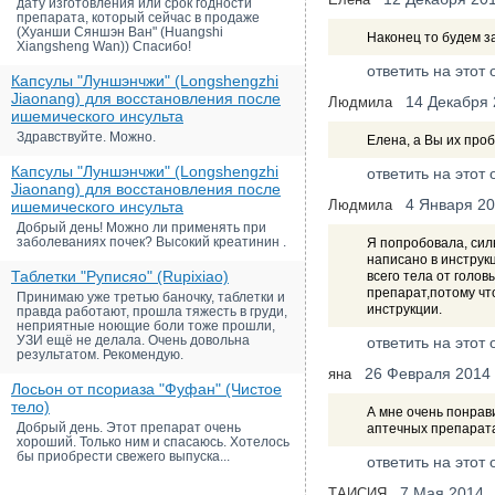
дату изготовления или срок годности
препарата, который сейчас в продаже
(Хуанши Сяншэн Ван" (Huangshi
Наконец то будем за
Xiangsheng Wan)) Спасибо!
ответить на этот 
Капсулы "Луншэнчжи" (Longshengzhi
Jiaonang) для восстановления после
14 Декабря
Людмила
ишемического инсульта
Здравствуйте. Можно.
Елена, а Вы их про
Капсулы "Луншэнчжи" (Longshengzhi
ответить на этот 
Jiaonang) для восстановления после
4 Января 2
Людмила
ишемического инсульта
Добрый день! Можно ли применять при
заболеваниях почек? Высокий креатинин .
Я попробовала, сил
написано в инструкц
Таблетки "Руписяо" (Rupixiao)
всего тела от голов
препарат,потому что
Принимаю уже третью баночку, таблетки и
инструкции.
правда работают, прошла тяжесть в груди,
неприятные ноющие боли тоже прошли,
УЗИ ещё не делала. Очень довольна
ответить на этот 
результатом. Рекомендую.
26 Февраля 2014
яна
Лосьон от псориаза "Фуфан" (Чистое
тело)
А мне очень понрав
Добрый день. Этот препарат очень
аптечных препаратах
хороший. Только ним и спасаюсь. Хотелось
бы приобрести свежего выпуска...
ответить на этот 
7 Мая 2014
ТАИСИЯ