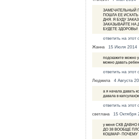
ЗАМЕЧАТЕЛЬНЫЙ П
ПОШЛА ЕЕ ИСКАТЬ
ДНЯ. Я БУДУ ЗАКА
ЗАКАЗЫВАЙТЕ НА 
БУДЕТЕ ЗДОРОВЫ!
ответить на этот 
15 Июля 2014
Жанна
подскажите можно у
можно давать ребен
ответить на этот 
4 Августа 2
Людмила
а я начала давать 
давала в капсулах(ж
ответить на этот 
15 Октября 
светлана
у меня СКВ ДАВН
ДО 38 ВООБЩЕ ПЛ
КОШМАР- ПОЧЕМУ 