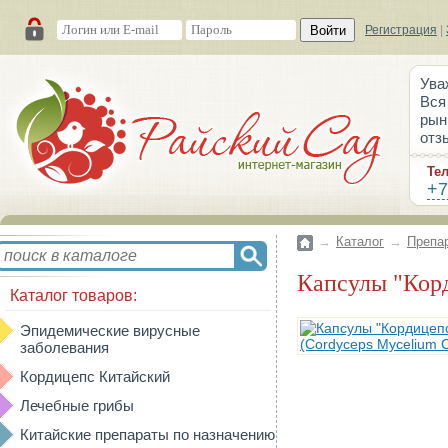
Войти
Регистрация
|
Ува
Вся
рын
отз
Те
+7
→
Каталог
→
Препа
Капсулы "Ко
Каталог товаров:
Эпидемические вирусные
заболевания
Кордицепс Китайский
Лечебные грибы
Китайские препараты по назначению