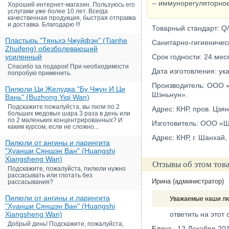
– иммунорегуляторное
Хороший интернет-магазин. Пользуюсь его
услугами уже более 10 лет. Всегда
качественная продукция, быстрая отправка
и доставка. Благодарю !!!
Товарный стандарт: Q
Пластырь "Тяньхэ Чжуйфэн" (Tianhe
Санитарно-гигиеничес
Zhuifeng) обезболевающий
усиленный
Срок годности: 24 мес
Спасибо за подарок! При необходимости
Дата изготовления: ук
попробую применить.
Производитель: ООО «
Пилюли Ци Желудка "Бу Чжун И Ци
Шэньнун».
Вань" (Buzhong Yiqi Wan)
Подскажите пожалуйста, вы пили по 2
Адрес: КНР, пров. Цзя
больших медовых шара 3 раза в день или
по 2 маленьких концентрированных? И
Изготовитель: ООО «Ш
каким курсом, если не сложно...
Адрес: КНР, г. Шанхай,
Пилюли от ангины и ларингита
"Хуанши Сяншэн Ван" (Huangshi
Xiangsheng Wan)
Отзывы об этом тов
Подскажите, пожалуйста, пилюли нужно
рассасывать или глотать без
Ирина (администратор)
рассасывания?
Пилюли от ангины и ларингита
Уважаемые наши лю
"Хуанши Сяншэн Ван" (Huangshi
Xiangsheng Wan)
ответить на этот 
Добрый день! Подскажите, пожалуйста,
12 Декабря 20
Елена