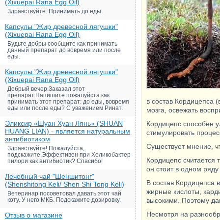
(Xixuepai Rana Egg Oil)
Здравствуйте. Принимать до еды.
Капсулы "Жир древесной лягушки"
(Xixuepai Rana Egg Oil)
Будьте добры сообщите как принимать
данный препарат до вовремя или после
еды.
Капсулы "Жир древесной лягушки"
(Xixuepai Rana Egg Oil)
Добрый вечер.Заказал этот
препарат.Напишите пожалуйста как
в состав Кордицепса (
принимать этот препарат: до еды, вовремя
еды или после еды? С уважением Ринат.
мозга, освежать восп
Эликсир «Шуан Хуан Лянь» (SHUAN
Кордицепс способен у
HUANG LIAN) - является натуральным
стимулировать процес
антибиотиком
Существует мнение, ч
Здравствуйте! Пожалуйста,
подскажите,Эффективен при Хеликобактер
Кордицепс считается 
пилори как антибиотик? Спасибо!
он стоит в одном ряд
Лечебный чай "Шеншитонг"
В состав Кордицепса 
(Shenshitong Keli/ Shen Shi Tong Keli)
жирные кислоты, кард
Ветеринар посоветовал давать этот чай
коту. У него МКБ. Подскажите дозировку.
высокими. Поэтому да
Несмотря на разнообр
Отзыв о магазине